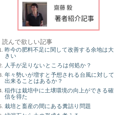
読んで欲しい記事
昨今の肥料不足に関して改善する余地は大
きい
人手が足りないところは何処か？
年々勢いが増すと予想される台風に対して
出来ることはあるか？
稲作は栽培中に土壌環境の向上ができる確
信を得た
栽培と畜産の間にある糞詰り問題