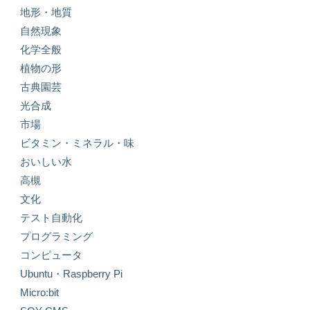
地形・地質
自然現象
化学全般
植物の形
古典園芸
光合成
市場
ビタミン・ミネラル・味
おいしい水
高槻
文化
テスト自動化
プログラミング
コンピュータ
Ubuntu・Raspberry Pi
Micro:bit