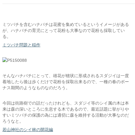
ミツバチを含むハナバチは花蜜を集めているというイメージがある
が、ハナバチの育児にとって花粉も大事なので花粉も採取してい
る。
ミツバチ問題と稲作
そんなハナバチにとって、雄花が穂状に形成されるスダジイは一度
着地したら後は歩くだけで花粉を採取出来るので、一種の春のボー
ナス期間のようなものなのだろう。
今回は街路樹での話だったけれども、スダジイ等のシイ属の木は本
来は森の深いところに生息する木であるので、最近話題に挙がりや
すいミツバチの保護の為には適切に森を維持する活動が大事なのだ
ろうなと。
若山神社のシイ林の開花編