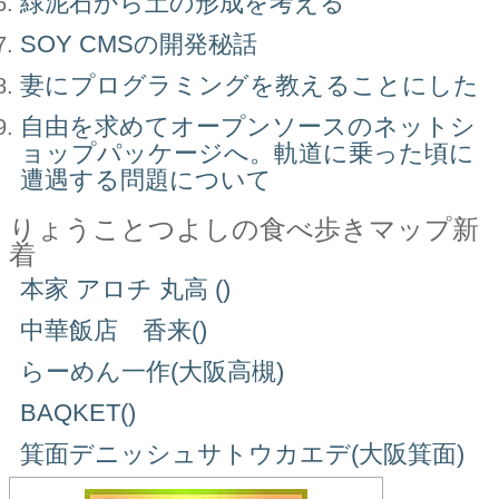
緑泥石から土の形成を考える
SOY CMSの開発秘話
妻にプログラミングを教えることにした
自由を求めてオープンソースのネットシ
ョップパッケージへ。軌道に乗った頃に
遭遇する問題について
りょうことつよしの食べ歩きマップ新
着
本家 アロチ 丸高 ()
中華飯店 香来()
らーめん一作(大阪高槻)
BAQKET()
箕面デニッシュサトウカエデ(大阪箕面)