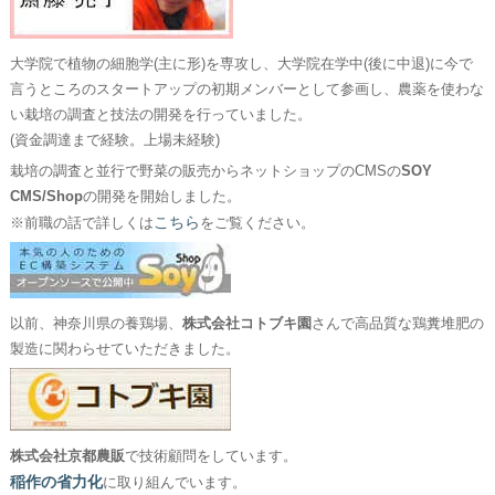
大学院で植物の細胞学(主に形)を専攻し、大学院在学中(後に中退)に今で
言うところのスタートアップの初期メンバーとして参画し、農薬を使わな
い栽培の調査と技法の開発を行っていました。
(資金調達まで経験。上場未経験)
栽培の調査と並行で野菜の販売からネットショップのCMSの
SOY
CMS/Shop
の開発を開始しました。
こちら
※前職の話で詳しくは
をご覧ください。
以前、神奈川県の養鶏場、
株式会社コトブキ園
さんで高品質な鶏糞堆肥の
製造に関わらせていただきました。
株式会社京都農販
で技術顧問をしています。
稲作の省力化
に取り組んでいます。