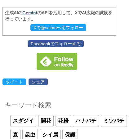
生成AIの
Gemini
のAPIを活用して、XでAI広報の試験を
行っています。
Xで@saitodevをフォロー
Facebookでフォローする
ツイート
シェア
キーワード検索
スダジイ
開花
花粉
ハナバチ
ミツバチ
森
昆虫
シイ属
保護