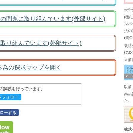
大学
(後
の問題に取り組んでいます(外部サイト)
ンバ
法の
(資
取り組んでいます(外部サイト)
栽培
CM
※前
る為の探求マップを開く
以前
報の試験を行っています。
高品
evをフォロー
た。
フォローする
株式