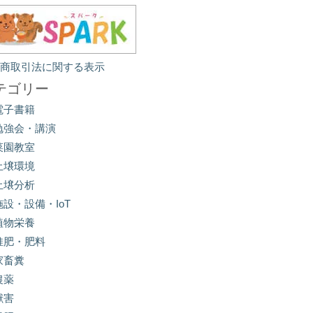
定商取引法に関する表示
テゴリー
電子書籍
勉強会・講演
菜園教室
土壌環境
土壌分析
施設・設備・IoT
植物栄養
堆肥・肥料
家畜糞
農薬
獣害