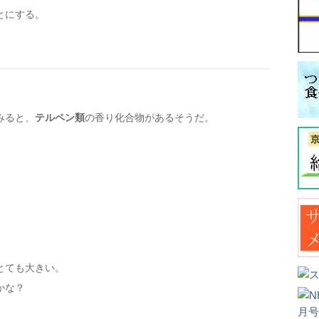
とにする。
みると、
テルペン類
の香り化合物があるそうだ。
とても大きい。
かな？