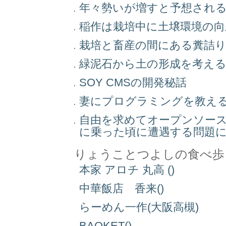
年々勢いが増すと予想され
稲作は栽培中に土壌環境の
栽培と畜産の間にある糞詰
緑泥石から土の形成を考え
SOY CMSの開発秘話
妻にプログラミングを教え
自由を求めてオープンソー
に乗った頃に遭遇する問題
りょうことつよしの食べ歩
本家 アロチ 丸高 ()
中華飯店 香来()
らーめん一作(大阪高槻)
BAQKET()