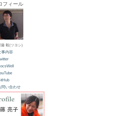
ロフィール
齋藤 毅(ツヨシ)
仕事内容
witter
ocsWell
ouTube
itHub
お問い合わせ