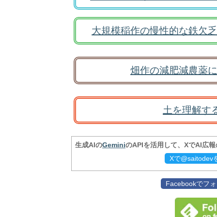
大規模稲作の慢性的な鉄欠乏
畑作の減肥減農薬に
土を理解す
生成AIの
Gemini
のAPIを活用して、XでAI広
Xで@saitod
Facebookで