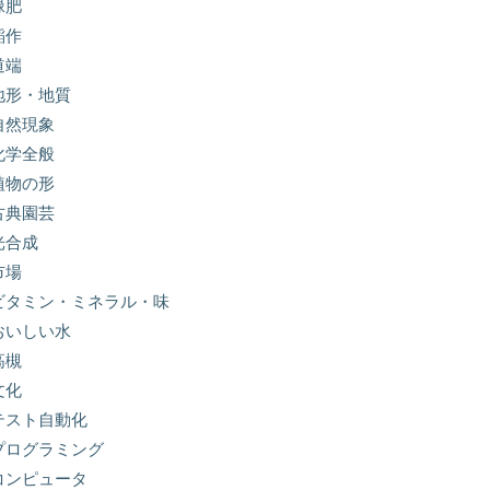
緑肥
稲作
道端
地形・地質
自然現象
化学全般
植物の形
古典園芸
光合成
市場
ビタミン・ミネラル・味
おいしい水
高槻
文化
テスト自動化
プログラミング
コンピュータ