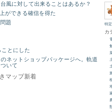
る台風に対して出来ることはあるか？
向上ができる確信を得た
り問題
特
る
カ
ることにした
スのネットショップパッケージへ。軌道
について
きマップ新着