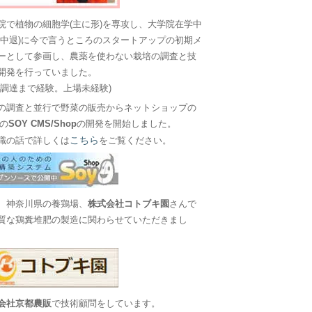
院で植物の細胞学(主に形)を専攻し、大学院在学中
に中退)に今で言うところのスタートアップの初期メ
ーとして参画し、農薬を使わない栽培の調査と技
開発を行っていました。
金調達まで経験。上場未経験)
の調査と並行で野菜の販売からネットショップの
Sの
SOY CMS/Shop
の開発を開始しました。
こちら
職の話で詳しくは
をご覧ください。
、神奈川県の養鶏場、
株式会社コトブキ園
さんで
質な鶏糞堆肥の製造に関わらせていただきまし
会社京都農販
で技術顧問をしています。