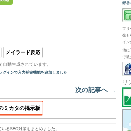
稲作
フリ
発も
イン
他に
メイラード反応
で教
て自動生成されています。
プラグインで入力補完機能を追加しました
リ
次の記事へ
→
のミカタの掲示板
ているSEO対策をまとめました。