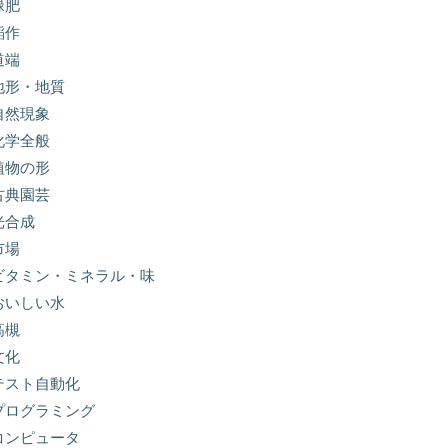
緑肥
稲作
道端
地形・地質
自然現象
化学全般
植物の形
古典園芸
光合成
市場
ビタミン・ミネラル・味
おいしい水
高槻
文化
テスト自動化
プログラミング
コンピュータ