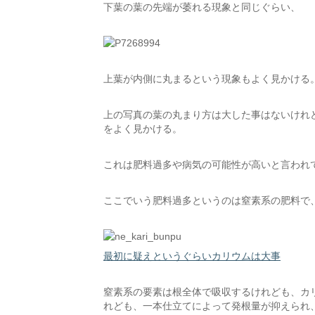
下葉の葉の先端が萎れる現象と同じぐらい、
上葉が内側に丸まるという現象もよく見かける
上の写真の葉の丸まり方は大した事はないけれ
をよく見かける。
これは肥料過多や病気の可能性が高いと言われ
ここでいう肥料過多というのは窒素系の肥料で
最初に疑えというぐらいカリウムは大事
窒素系の要素は根全体で吸収するけれども、カ
れども、一本仕立てによって発根量が抑えられ