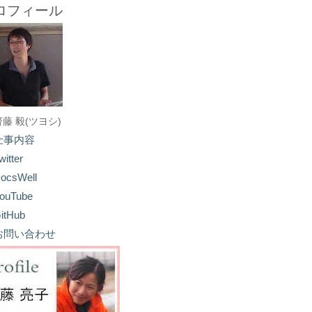
ロフィール
齋藤 毅(ツヨシ)
仕事内容
witter
ocsWell
ouTube
itHub
お問い合わせ