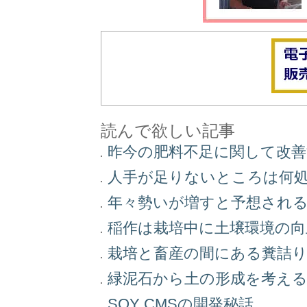
読んで欲しい記事
昨今の肥料不足に関して改
人手が足りないところは何
年々勢いが増すと予想され
稲作は栽培中に土壌環境の
栽培と畜産の間にある糞詰
緑泥石から土の形成を考え
SOY CMSの開発秘話