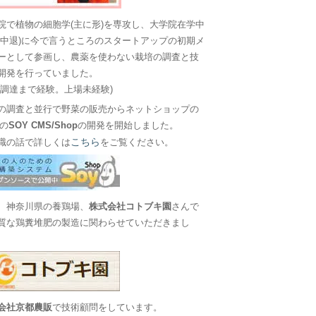
院で植物の細胞学(主に形)を専攻し、大学院在学中
に中退)に今で言うところのスタートアップの初期メ
ーとして参画し、農薬を使わない栽培の調査と技
開発を行っていました。
金調達まで経験。上場未経験)
の調査と並行で野菜の販売からネットショップの
Sの
SOY CMS/Shop
の開発を開始しました。
こちら
職の話で詳しくは
をご覧ください。
、神奈川県の養鶏場、
株式会社コトブキ園
さんで
質な鶏糞堆肥の製造に関わらせていただきまし
会社京都農販
で技術顧問をしています。