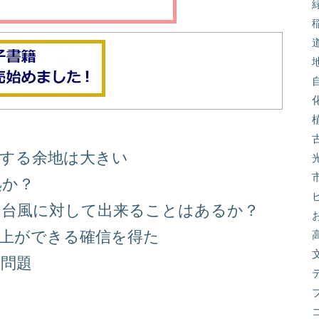
善する余地は大きい
処か？
る台風に対して出来ることはあるか？
向上ができる確信を得た
り問題
る