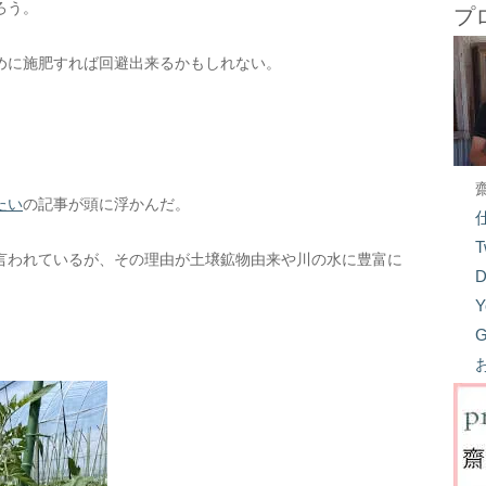
ろう。
プ
めに施肥すれば回避出来るかもしれない。
、
たい
の記事が頭に浮かんだ。
T
言われているが、その理由が土壌鉱物由来や川の水に豊富に
D
Y
G