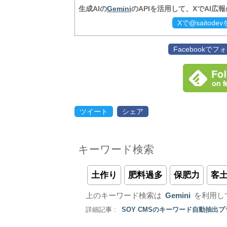
生成AIの
Gemini
のAPIを活用して、XでAI広
Xで@saitod
Facebookで
ツイート
シェア
キーワード検索
土作り
肥料過多
保肥力
客
上のキーワード検索は
Gemini
を利用し
詳細記事 :
SOY CMSのキーワード自動抽出