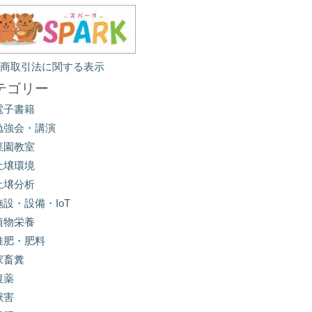
定商取引法に関する表示
テゴリー
電子書籍
勉強会・講演
菜園教室
土壌環境
土壌分析
施設・設備・IoT
植物栄養
堆肥・肥料
家畜糞
農薬
獣害