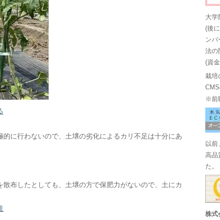
大学
(後
ンバ
法の
(資
栽培
CM
※前
る
極的に行わないので、土壌の劣化によるカリ不足は十分にあ
以前
高品
た。
を散布したとしても、土壌の方で保肥力がないので、土にカ
性
株式