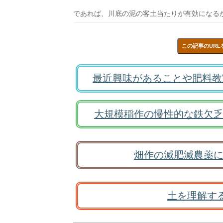
であれば、川底の泥の客土当たりが有効になる
この記事のURL
最近興味があることや肥料教
大規模稲作の慢性的な鉄欠乏
畑作の減肥減農薬に
土を理解す