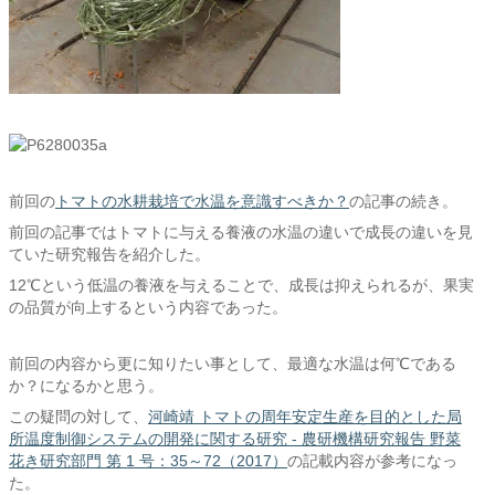
前回の
トマトの水耕栽培で水温を意識すべきか？
の記事の続き。
前回の記事ではトマトに与える養液の水温の違いで成長の違いを見
ていた研究報告を紹介した。
12℃という低温の養液を与えることで、成長は抑えられるが、果実
の品質が向上するという内容であった。
前回の内容から更に知りたい事として、最適な水温は何℃である
か？になるかと思う。
この疑問の対して、
河崎靖 トマトの周年安定生産を目的とした局
所温度制御システムの開発に関する研究 - 農研機構研究報告 野菜
花き研究部門 第 1 号：35～72（2017）
の記載内容が参考になっ
た。