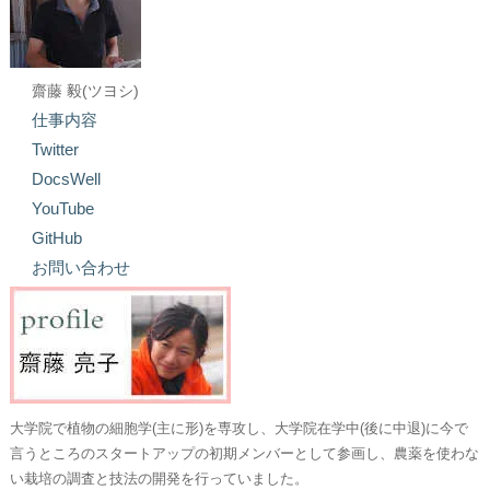
齋藤 毅(ツヨシ)
仕事内容
Twitter
DocsWell
YouTube
GitHub
お問い合わせ
大学院で植物の細胞学(主に形)を専攻し、大学院在学中(後に中退)に今で
言うところのスタートアップの初期メンバーとして参画し、農薬を使わな
い栽培の調査と技法の開発を行っていました。