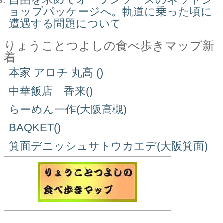
ョップパッケージへ。軌道に乗った頃に
遭遇する問題について
りょうことつよしの食べ歩きマップ新
着
本家 アロチ 丸高 ()
中華飯店 香来()
らーめん一作(大阪高槻)
BAQKET()
箕面デニッシュサトウカエデ(大阪箕面)