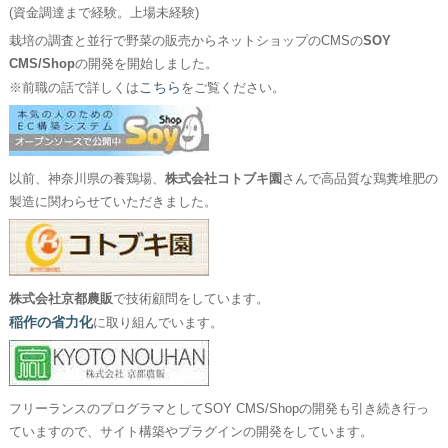
(資金調達まで経験。上場未経験)
栽培の調査と並行で野菜の販売からネットショップのCMSの
SOY
CMS/Shop
の開発を開始しました。
こちら
※前職の話で詳しくは
をご覧ください。
以前、神奈川県の養鶏場、
株式会社コトブキ園
さんで高品質な鶏糞堆肥の
製造に関わらせていただきました。
株式会社京都農販
で技術顧問をしています。
稲作の省力化
に取り組んでいます。
フリーランスのプログラマとしてSOY CMS/Shopの開発も引き続き行っ
ていますので、サイト構築やプラグインの開発をしています。