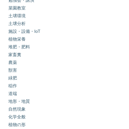
勉強会・講演
菜園教室
土壌環境
土壌分析
施設・設備・IoT
植物栄養
堆肥・肥料
家畜糞
農薬
獣害
緑肥
稲作
道端
地形・地質
自然現象
化学全般
植物の形