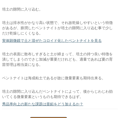
培土の隙間に入り込む。
培土は排水性がかなり高い状態で、それ故乾燥しやすいという特徴
があるが、膨潤したベントナイトが培土の隙間に入り込む事で少し
だけ乾燥しにくくなる。
実体顕微鏡で土と混ぜたコロイド化したベントナイトを見る
培土の表面に散布しすぎると土が締まって、培土の持つ良い特徴を
潰してしまうのでさじ加減が重要だけれども、適量であれば夏の育
苗管理は相当楽になる。
ベントナイトは海成粘土であるが故に微量要素も期待出来る。
培土の隙間に入り込んだベントナイトによって、後からじわじわ効
いてくる微量要素というものも期待できるはず。
秀品率向上の新たな課題は亜鉛をどう加えるか？