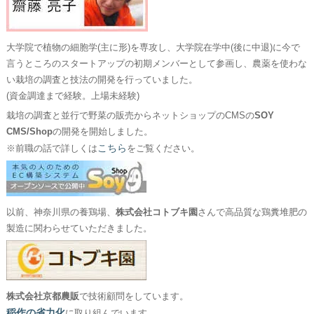
大学院で植物の細胞学(主に形)を専攻し、大学院在学中(後に中退)に今で
言うところのスタートアップの初期メンバーとして参画し、農薬を使わな
い栽培の調査と技法の開発を行っていました。
(資金調達まで経験。上場未経験)
栽培の調査と並行で野菜の販売からネットショップのCMSの
SOY
CMS/Shop
の開発を開始しました。
こちら
※前職の話で詳しくは
をご覧ください。
以前、神奈川県の養鶏場、
株式会社コトブキ園
さんで高品質な鶏糞堆肥の
製造に関わらせていただきました。
株式会社京都農販
で技術顧問をしています。
稲作の省力化
に取り組んでいます。