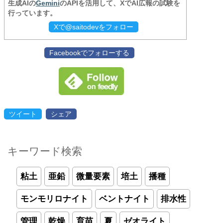
生成AIの
Gemini
のAPIを活用して、XでAI広報の試験を
行っています。
Xで@saitodevをフォロー
Facebookでフォローする
ツイート
シェア
キーワード検索
粘土
亜鉛
微量要素
培土
播種
モンモリロナイト
ベントナイト
排水性
管理
乾燥
育苗
夏
ゼオライト