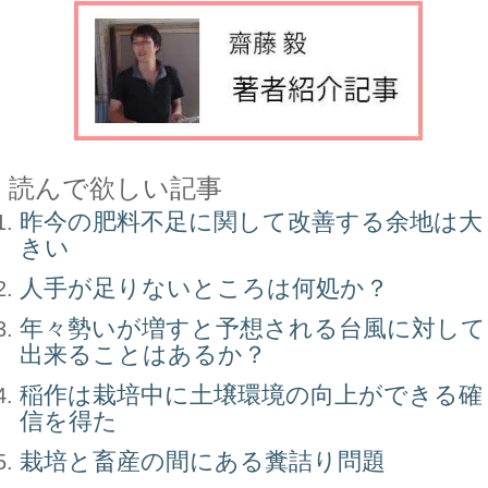
読んで欲しい記事
昨今の肥料不足に関して改善する余地は大
きい
人手が足りないところは何処か？
年々勢いが増すと予想される台風に対して
出来ることはあるか？
稲作は栽培中に土壌環境の向上ができる確
信を得た
栽培と畜産の間にある糞詰り問題