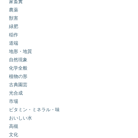
家畜糞
農薬
獣害
緑肥
稲作
道端
地形・地質
自然現象
化学全般
植物の形
古典園芸
光合成
市場
ビタミン・ミネラル・味
おいしい水
高槻
文化