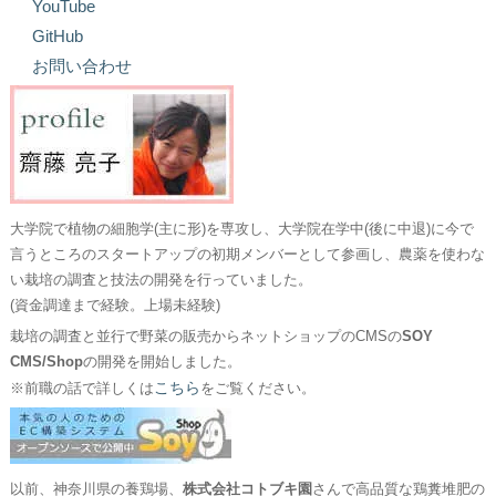
YouTube
GitHub
お問い合わせ
大学院で植物の細胞学(主に形)を専攻し、大学院在学中(後に中退)に今で
言うところのスタートアップの初期メンバーとして参画し、農薬を使わな
い栽培の調査と技法の開発を行っていました。
(資金調達まで経験。上場未経験)
栽培の調査と並行で野菜の販売からネットショップのCMSの
SOY
CMS/Shop
の開発を開始しました。
こちら
※前職の話で詳しくは
をご覧ください。
以前、神奈川県の養鶏場、
株式会社コトブキ園
さんで高品質な鶏糞堆肥の