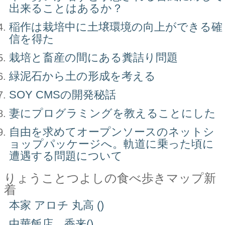
出来ることはあるか？
稲作は栽培中に土壌環境の向上ができる確
信を得た
栽培と畜産の間にある糞詰り問題
緑泥石から土の形成を考える
SOY CMSの開発秘話
妻にプログラミングを教えることにした
自由を求めてオープンソースのネットシ
ョップパッケージへ。軌道に乗った頃に
遭遇する問題について
りょうことつよしの食べ歩きマップ新
着
本家 アロチ 丸高 ()
中華飯店 香来()