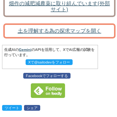
畑作の減肥減農薬に取り組んでいます(外部
サイト)
土を理解する為の探求マップを開く
生成AIの
Gemini
のAPIを活用して、XでAI広報の試験を
行っています。
Xで@saitodevをフォロー
Facebookでフォローする
ツイート
シェア