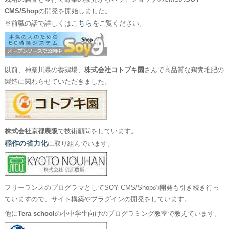
CMS/Shop
の開発を開始しました。
こちら
※前職の話で詳しくは
をご覧ください。
以前、神奈川県の養鶏場、
株式会社コトブキ園
さんで高品質な鶏糞堆肥の
製造に関わらせていただきました。
株式会社京都農販
で技術顧問をしています。
稲作の省力化
に取り組んでいます。
フリーランスのプログラマとしてSOY CMS/Shopの開発も引き続き行っ
ていますので、サイト構築やプラグインの開発をしています。
他に
Tera school
の小中学生向けのプログラミング教室で教えています。