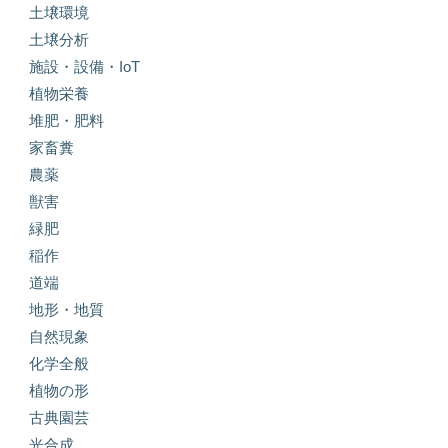
土壌環境
土壌分析
施設・設備・IoT
植物栄養
堆肥・肥料
家畜糞
農薬
獣害
緑肥
稲作
道端
地形・地質
自然現象
化学全般
植物の形
古典園芸
光合成