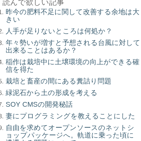
読んで欲しい記事
昨今の肥料不足に関して改善する余地は大
きい
人手が足りないところは何処か？
年々勢いが増すと予想される台風に対して
出来ることはあるか？
稲作は栽培中に土壌環境の向上ができる確
信を得た
栽培と畜産の間にある糞詰り問題
緑泥石から土の形成を考える
SOY CMSの開発秘話
妻にプログラミングを教えることにした
自由を求めてオープンソースのネットシ
ョップパッケージへ。軌道に乗った頃に