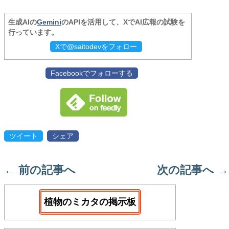
生成AIの
Gemini
のAPIを活用して、XでAI広報の試験を
行っています。
Xで@saitodevをフォロー
Facebookでフォローする
ツイート
シェア
←
前の記事へ
次の記事へ
→
植物のミカタの掲示板