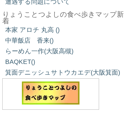
遭遇する問題について
りょうことつよしの食べ歩きマップ新
着
本家 アロチ 丸高 ()
中華飯店 香来()
らーめん一作(大阪高槻)
BAQKET()
箕面デニッシュサトウカエデ(大阪箕面)