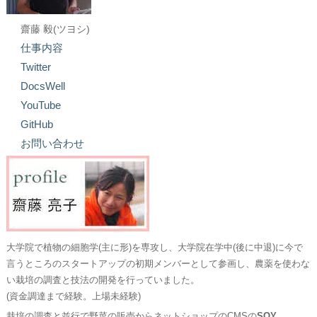
齋藤 毅(ツヨシ)
仕事内容
Twitter
DocsWell
YouTube
GitHub
お問い合わせ
大学院で植物の細胞学(主に形)を専攻し、大学院在学中(後に中退)に今で
言うところのスタートアップの初期メンバーとして参画し、農薬を使わな
い栽培の調査と技法の開発を行っていました。
(資金調達まで経験。上場未経験)
栽培の調査と並行で野菜の販売からネットショップのCMSの
SOY