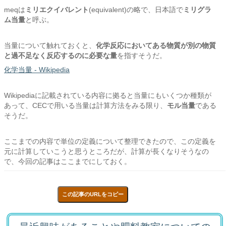
meqは
ミリ
エクイバレント
(equivalent)の略で、日本語で
ミリグラ
ム当量
と呼ぶ。
当量について触れておくと、
化学反応においてある物質が別の物質
と過不足なく反応するのに必要な量
を指すそうだ。
化学当量 - Wikipedia
Wikipediaに記載されている内容に拠ると当量にもいくつか種類が
あって、CECで用いる当量は計算方法をみる限り、
モル当量
である
そうだ。
ここまでの内容で単位の定義について整理できたので、この定義を
元に計算していこうと思うところだが、計算が長くなりそうなの
で、今回の記事はここまでにしておく。
この記事のURLをコピー