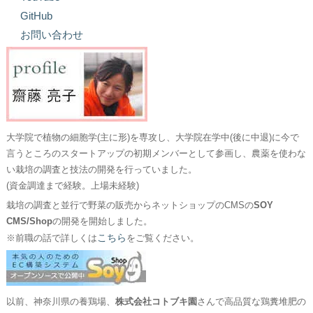
GitHub
お問い合わせ
大学院で植物の細胞学(主に形)を専攻し、大学院在学中(後に中退)に今で
言うところのスタートアップの初期メンバーとして参画し、農薬を使わな
い栽培の調査と技法の開発を行っていました。
(資金調達まで経験。上場未経験)
栽培の調査と並行で野菜の販売からネットショップのCMSの
SOY
CMS/Shop
の開発を開始しました。
こちら
※前職の話で詳しくは
をご覧ください。
以前、神奈川県の養鶏場、
株式会社コトブキ園
さんで高品質な鶏糞堆肥の