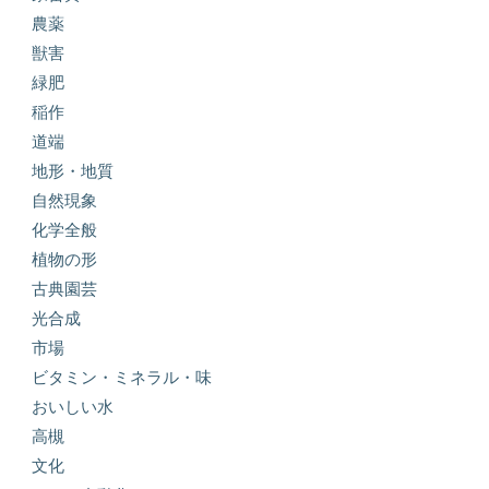
農薬
獣害
緑肥
稲作
道端
地形・地質
自然現象
化学全般
植物の形
古典園芸
光合成
市場
ビタミン・ミネラル・味
おいしい水
高槻
文化