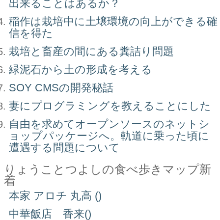
出来ることはあるか？
稲作は栽培中に土壌環境の向上ができる確
信を得た
栽培と畜産の間にある糞詰り問題
緑泥石から土の形成を考える
SOY CMSの開発秘話
妻にプログラミングを教えることにした
自由を求めてオープンソースのネットシ
ョップパッケージへ。軌道に乗った頃に
遭遇する問題について
りょうことつよしの食べ歩きマップ新
着
本家 アロチ 丸高 ()
中華飯店 香来()