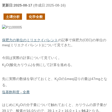
更新日:
2025-08-17
(作成日:
2025-08-16
)
土壌分析
化学全般
保肥力の単位のミリエクイバレント
の記事で保肥力(CEC)の単位の
meq(ミリエクイバレント)について見てきた。
今回は実際の計算について見ていく。
K
O(酸化カリウム)を例にして計算を進める。
2
先に実際の数値を挙げておくと、K
Oの1meq辺りの量は47mgとな
2
る。
塩基飽和度 - 全農
はじめにK
Oの分子量について触れておくと、カリウムの原子量が
2
39.1で、酸素が16.0なので、39.1 × 2 + 16.0 × 1 =
94.2
となる。