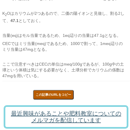
K
Oはカリウムが2つあるので、二価の陽イオンと見做し、割る2し
2
て、
47.1
としておく。
当量(eq)はモル当量であるため、1eq辺りの当量は47.1gとなる。
CECではミリ当量(meq)であるため、1000で割って、1meq辺りの
ミリ当量は47mgとなる。
ここで注意すべきはCECの単位はmeq/100gであるが、100g中の土
壌という体積は気にする必要がなく、土壌分析でカリウムの係数は
47mgを用いている。
この記事のURLをコピー
最近興味があることや肥料教室についての
メルマガを配信しています