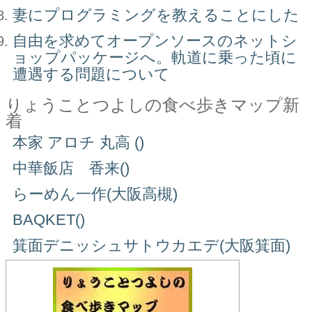
妻にプログラミングを教えることにした
自由を求めてオープンソースのネットシ
ョップパッケージへ。軌道に乗った頃に
遭遇する問題について
りょうことつよしの食べ歩きマップ新
着
本家 アロチ 丸高 ()
中華飯店 香来()
らーめん一作(大阪高槻)
BAQKET()
箕面デニッシュサトウカエデ(大阪箕面)