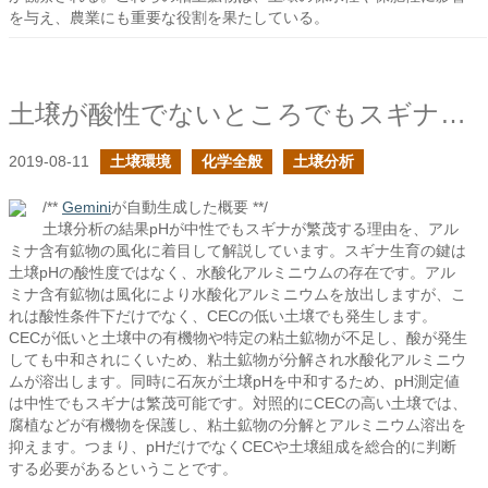
を与え、農業にも重要な役割を果たしている。
土壌が酸性でないところでもスギナが繁茂した
2019-08-11
土壌環境
化学全般
土壌分析
/**
Gemini
が自動生成した概要 **/
土壌分析の結果pHが中性でもスギナが繁茂する理由を、アル
ミナ含有鉱物の風化に着目して解説しています。スギナ生育の鍵は
土壌pHの酸性度ではなく、水酸化アルミニウムの存在です。アル
ミナ含有鉱物は風化により水酸化アルミニウムを放出しますが、こ
れは酸性条件下だけでなく、CECの低い土壌でも発生します。
CECが低いと土壌中の有機物や特定の粘土鉱物が不足し、酸が発生
しても中和されにくいため、粘土鉱物が分解され水酸化アルミニウ
ムが溶出します。同時に石灰が土壌pHを中和するため、pH測定値
は中性でもスギナは繁茂可能です。対照的にCECの高い土壌では、
腐植などが有機物を保護し、粘土鉱物の分解とアルミニウム溶出を
抑えます。つまり、pHだけでなくCECや土壌組成を総合的に判断
する必要があるということです。