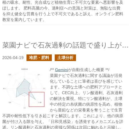
根の吸水、耐性、光合成など植物生育に不可欠な要素へ悪影響を及
ぼします。 肥料高騰の今、過剰症への意識と対策は、無駄な出費
を抑え健全な営農を行う上で不可欠であると訴え、オンライン肥料
教室を案内しています。
菜園ナビで石灰過剰の話題で盛り上がっていて嬉しい
2026-04-19
堆肥・肥料
土壌分析
/**
Gemini
が自動生成した概要 **/
菜園ナビで石灰過剰に関する議論が活発
化していることに筆者は喜びを感じてい
ます。不調な土壌への肥料アプローチと
して、CEC向上、リン酸過剰、石灰過剰
の解決を重視。特にリン酸過剰が、土壌
中の特定の糸状菌の病原性を高め、植物
から亜鉛などの栄養素を奪うことで生育
不調や耐性低下を引き起こすと解説します。これにより、他の病原
菌が付け入る隙を与え、「日和見感染」を誘発するメカニズムを詳
述。リン酸過剰と石灰過剰の密接な関係は次回に触れると示唆し、