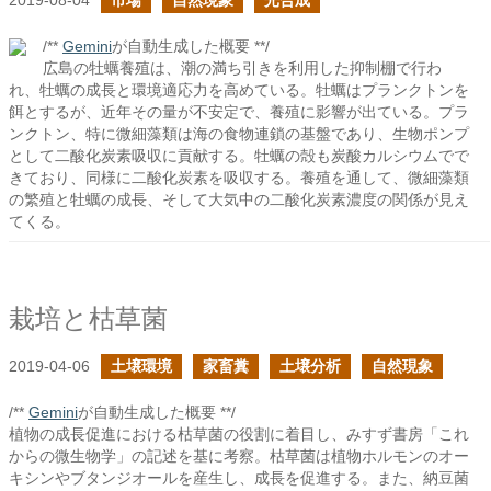
2019-08-04
市場
自然現象
光合成
/**
Gemini
が自動生成した概要 **/
広島の牡蠣養殖は、潮の満ち引きを利用した抑制棚で行わ
れ、牡蠣の成長と環境適応力を高めている。牡蠣はプランクトンを
餌とするが、近年その量が不安定で、養殖に影響が出ている。プラ
ンクトン、特に微細藻類は海の食物連鎖の基盤であり、生物ポンプ
として二酸化炭素吸収に貢献する。牡蠣の殻も炭酸カルシウムでで
きており、同様に二酸化炭素を吸収する。養殖を通して、微細藻類
の繁殖と牡蠣の成長、そして大気中の二酸化炭素濃度の関係が見え
てくる。
栽培と枯草菌
2019-04-06
土壌環境
家畜糞
土壌分析
自然現象
/**
Gemini
が自動生成した概要 **/
植物の成長促進における枯草菌の役割に着目し、みすず書房「これ
からの微生物学」の記述を基に考察。枯草菌は植物ホルモンのオー
キシンやブタンジオールを産生し、成長を促進する。また、納豆菌