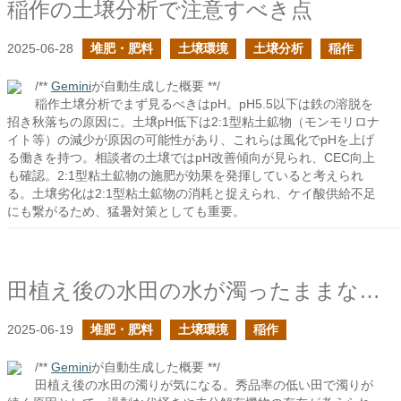
稲作の土壌分析で注意すべき点
2025-06-28
堆肥・肥料
土壌環境
土壌分析
稲作
/**
Gemini
が自動生成した概要 **/
稲作土壌分析でまず見るべきはpH。pH5.5以下は鉄の溶脱を
招き秋落ちの原因に。土壌pH低下は2:1型粘土鉱物（モンモリロナ
イト等）の減少が原因の可能性があり、これらは風化でpHを上げ
る働きを持つ。相談者の土壌ではpH改善傾向が見られ、CEC向上
も確認。2:1型粘土鉱物の施肥が効果を発揮していると考えられ
る。土壌劣化は2:1型粘土鉱物の消耗と捉えられ、ケイ酸供給不足
にも繋がるため、猛暑対策としても重要。
田植え後の水田の水が濁ったままなのは何故なのだろうか？
2025-06-19
堆肥・肥料
土壌環境
稲作
/**
Gemini
が自動生成した概要 **/
田植え後の水田の濁りが気になる。秀品率の低い田で濁りが