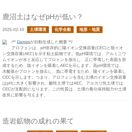
鹿沼土はなぜpHが低い？
2025-02-10
土壌環境
化学全般
地形・地質
/**
Gemini
が自動生成した概要 **/
アロフェンは、pH依存的に陽イオン交換容量(CEC)と陰イオ
ン交換容量(AEC)を示す粘土鉱物です。低pH環境では、アルミニウ
ムイオンが水と反応してプロトンを放出し、正に帯電した表面を形
成するため、陰イオンを吸着しAECを示します。高pH環境では、
水酸基がプロトンを放出し、負に帯電するため、陽イオンを吸着し
CECを示します。つまり、アロフェンを含む土壌のイオン交換容量
はpHに大きく影響され、酸性土壌ではAEC、アルカリ性土壌では
CECが支配的になります。この性質は、土壌の養分保持能力や土壌
改良に影響を与えます。
造岩鉱物の成れの果て