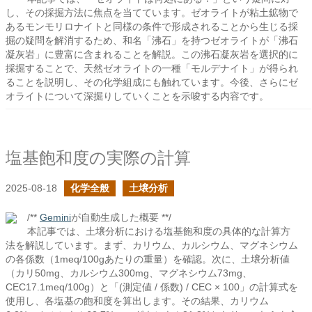
し、その採掘方法に焦点を当てています。ゼオライトが粘土鉱物で
あるモンモリロナイトと同様の条件で形成されることから生じる採
掘の疑問を解消するため、和名「沸石」を持つゼオライトが「沸石
凝灰岩」に豊富に含まれることを解説。この沸石凝灰岩を選択的に
採掘することで、天然ゼオライトの一種「モルデナイト」が得られ
ることを説明し、その化学組成にも触れています。今後、さらにゼ
オライトについて深掘りしていくことを示唆する内容です。
塩基飽和度の実際の計算
2025-08-18
化学全般
土壌分析
/**
Gemini
が自動生成した概要 **/
本記事では、土壌分析における塩基飽和度の具体的な計算方
法を解説しています。まず、カリウム、カルシウム、マグネシウム
の各係数（1meq/100gあたりの重量）を確認。次に、土壌分析値
（カリ50mg、カルシウム300mg、マグネシウム73mg、
CEC17.1meq/100g）と「(測定値 / 係数) / CEC × 100」の計算式を
使用し、各塩基の飽和度を算出します。その結果、カリウム