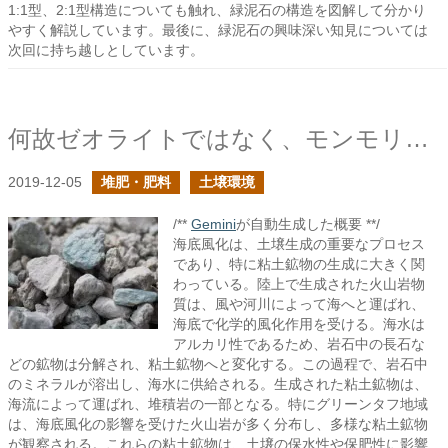
1:1型、2:1型構造についても触れ、緑泥石の構造を図解して分かり
やすく解説しています。最後に、緑泥石の興味深い知見については
次回に持ち越しとしています。
何故ゼオライトではなく、モンモリロナイトを推すのか？
2019-12-05
堆肥・肥料
土壌環境
/**
Gemini
が自動生成した概要 **/
海底風化は、土壌生成の重要なプロセス
であり、特に粘土鉱物の生成に大きく関
わっている。陸上で生成された火山岩物
質は、風や河川によって海へと運ばれ、
海底で化学的風化作用を受ける。海水は
アルカリ性であるため、岩石中の長石な
どの鉱物は分解され、粘土鉱物へと変化する。この過程で、岩石中
のミネラルが溶出し、海水に供給される。生成された粘土鉱物は、
海流によって運ばれ、堆積岩の一部となる。特にグリーンタフ地域
は、海底風化の影響を受けた火山岩が多く分布し、多様な粘土鉱物
が観察される。これらの粘土鉱物は、土壌の保水性や保肥性に影響