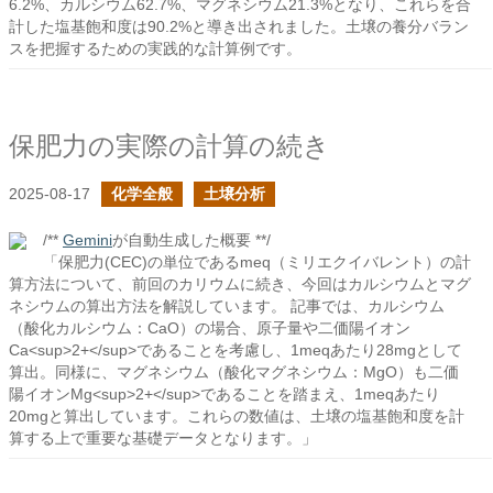
6.2%、カルシウム62.7%、マグネシウム21.3%となり、これらを合
計した塩基飽和度は90.2%と導き出されました。土壌の養分バラン
スを把握するための実践的な計算例です。
保肥力の実際の計算の続き
2025-08-17
化学全般
土壌分析
/**
Gemini
が自動生成した概要 **/
「保肥力(CEC)の単位であるmeq（ミリエクイバレント）の計
算方法について、前回のカリウムに続き、今回はカルシウムとマグ
ネシウムの算出方法を解説しています。 記事では、カルシウム
（酸化カルシウム：CaO）の場合、原子量や二価陽イオン
Ca<sup>2+</sup>であることを考慮し、1meqあたり28mgとして
算出。同様に、マグネシウム（酸化マグネシウム：MgO）も二価
陽イオンMg<sup>2+</sup>であることを踏まえ、1meqあたり
20mgと算出しています。これらの数値は、土壌の塩基飽和度を計
算する上で重要な基礎データとなります。」