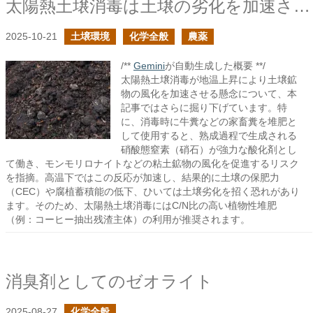
太陽熱土壌消毒は土壌の劣化を加速させる恐れがあるの続き
2025-10-21
土壌環境
化学全般
農薬
/**
Gemini
が自動生成した概要 **/
太陽熱土壌消毒が地温上昇により土壌鉱
物の風化を加速させる懸念について、本
記事ではさらに掘り下げています。特
に、消毒時に牛糞などの家畜糞を堆肥と
して使用すると、熟成過程で生成される
硝酸態窒素（硝石）が強力な酸化剤とし
て働き、モンモリロナイトなどの粘土鉱物の風化を促進するリスク
を指摘。高温下ではこの反応が加速し、結果的に土壌の保肥力
（CEC）や腐植蓄積能の低下、ひいては土壌劣化を招く恐れがあり
ます。そのため、太陽熱土壌消毒にはC/N比の高い植物性堆肥
（例：コーヒー抽出残渣主体）の利用が推奨されます。
消臭剤としてのゼオライト
2025-08-27
化学全般