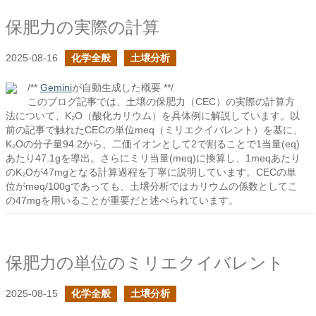
保肥力の実際の計算
2025-08-16
化学全般
土壌分析
/**
Gemini
が自動生成した概要 **/
このブログ記事では、土壌の保肥力（CEC）の実際の計算方
法について、K₂O（酸化カリウム）を具体例に解説しています。以
前の記事で触れたCECの単位meq（ミリエクイバレント）を基に、
K₂Oの分子量94.2から、二価イオンとして2で割ることで1当量(eq)
あたり47.1gを導出。さらにミリ当量(meq)に換算し、1meqあたり
のK₂Oが47mgとなる計算過程を丁寧に説明しています。CECの単
位がmeq/100gであっても、土壌分析ではカリウムの係数としてこ
の47mgを用いることが重要だと述べられています。
保肥力の単位のミリエクイバレント
2025-08-15
化学全般
土壌分析