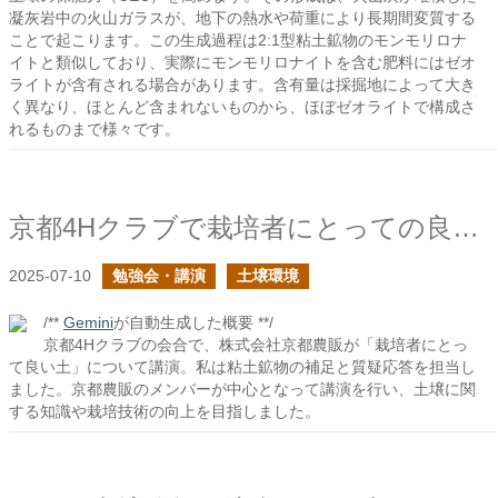
凝灰岩中の火山ガラスが、地下の熱水や荷重により長期間変質する
ことで起こります。この生成過程は2:1型粘土鉱物のモンモリロナ
イトと類似しており、実際にモンモリロナイトを含む肥料にはゼオ
ライトが含有される場合があります。含有量は採掘地によって大き
く異なり、ほとんど含まれないものから、ほぼゼオライトで構成さ
れるものまで様々です。
京都4Hクラブで栽培者にとっての良い土の話をしました
2025-07-10
勉強会・講演
土壌環境
/**
Gemini
が自動生成した概要 **/
京都4Hクラブの会合で、株式会社京都農販が「栽培者にとっ
て良い土」について講演。私は粘土鉱物の補足と質疑応答を担当し
ました。京都農販のメンバーが中心となって講演を行い、土壌に関
する知識や栽培技術の向上を目指しました。