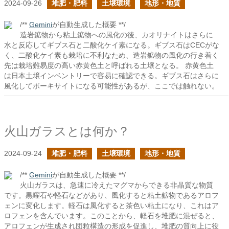
2024-09-26
堆肥・肥料
土壌環境
地形・地質
/**
Gemini
が自動生成した概要 **/
造岩鉱物から粘土鉱物への風化の後、カオリナイトはさらに
水と反応してギブス石と二酸化ケイ素になる。ギブス石はCECがな
く、二酸化ケイ素も栽培に不利なため、造岩鉱物の風化の行き着く
先は栽培難易度の高い赤黄色土と呼ばれる土壌となる。 赤黄色土
は日本土壌インベントリーで容易に確認できる。ギブス石はさらに
風化してボーキサイトになる可能性があるが、ここでは触れない。
火山ガラスとは何か？
2024-09-24
堆肥・肥料
土壌環境
地形・地質
/**
Gemini
が自動生成した概要 **/
火山ガラスは、急速に冷えたマグマからできる非晶質な物質
です。黒曜石や軽石などがあり、風化すると粘土鉱物であるアロフ
ェンに変化します。軽石は風化すると茶色い粘土になり、これはア
ロフェンを含んでいます。このことから、軽石を堆肥に混ぜると、
アロフェンが生成され団粒構造の形成を促進し、堆肥の質向上に役