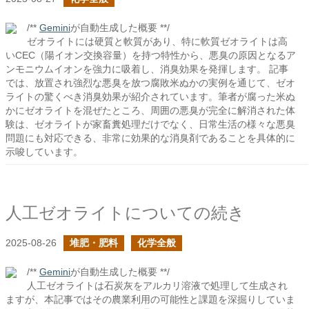
/**
Gemini
が自動生成した概要 **/
ゼオライトには硬質と軟質があり、特に軟質ゼオライトは高
いCEC（陽イオン交換容量）を持つ特性から、悪臭の原因となるア
ンモニウムイオンを強力に吸着し、消臭効果を発揮します。 記事
では、放置され強烈な悪臭を放つ腐敗米ぬかの実例を通じて、ゼオ
ライトの驚くべき消臭効果が紹介されています。筆者が腐った米ぬ
かにゼオライトを混ぜたところ、周囲の悪臭が完全に解消された体
験は、ゼオライトが家畜糞処理だけでなく、日常生活の様々な悪臭
問題にも対応できる、非常に効果的な消臭剤であることを具体的に
示唆しています。
人工ゼオライトについての続き
2025-08-26
堆肥・肥料
化学全般
/**
Gemini
が自動生成した概要 **/
人工ゼオライトは石炭灰をアルカリ溶液で処理して生成され
ますが、本記事ではその農業利用の可能性と課題を深掘りしていま