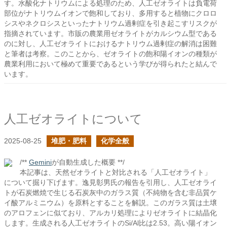
す。水酸化ナトリウムによる処理のため、人工ゼオライトは負電荷
部位がナトリウムイオンで飽和しており、多用すると植物にクロロ
シスやネクロシスといったナトリウム過剰症を引き起こすリスクが
指摘されています。市販の農業用ゼオライトがカルシウム型である
のに対し、人工ゼオライトにおけるナトリウム過剰症の解消は困難
と筆者は考察。このことから、ゼオライトの飽和陽イオンの種類が
農業利用において極めて重要であるという学びが得られたと結んで
います。
人工ゼオライトについて
2025-08-25
堆肥・肥料
化学全般
/**
Gemini
が自動生成した概要 **/
本記事は、天然ゼオライトと対比される「人工ゼオライト」
について掘り下げます。逸見彰男氏の報告を引用し、人工ゼオライ
トが石炭燃焼で生じる石炭灰中のガラス質（不純物を含む非品質ケ
イ酸アルミニウム）を原料とすることを解説。このガラス質は土壌
のアロフェンに似ており、アルカリ処理によりゼオライトに結晶化
します。生成される人工ゼオライトのSi/Al比は2.53。高い陽イオン