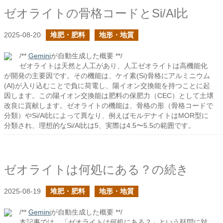
ゼオライトの骨格コードとSi/Al比
2025-08-20
堆肥・肥料
地形・地質
/**
Gemini
が自動生成した概要 **/
ゼオライトは天然と人工があり、人工ゼオライトは高機能化
が開発の主要因です。その機能は、ケイ素(Si)骨格にアルミニウム
(Al)が入り込むことで負に荷電し、陽イオン交換能を持つことに起
因します。この陽イオン交換能は肥料の保肥力（CEC）として土壌
改良に貢献します。ゼオライトの機能は、骨格の形（骨格コードで
分類）やSi/Al比によって異なり、例えばモルデナイトはMOR型に
分類され、理想的なSi/Al比は5、実際は4.5〜5.5の範囲です。
ゼオライトは何処にある？の続き
2025-08-19
堆肥・肥料
地形・地質
/**
Gemini
が自動生成した概要 **/
本記事では、「ゼオライトは何処にある？」という疑問に対