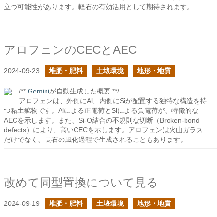
立つ可能性があります。軽石の有効活用として期待されます。
アロフェンのCECとAEC
2024-09-23
堆肥・肥料
土壌環境
地形・地質
/**
Gemini
が自動生成した概要 **/
アロフェンは、外側にAl、内側にSiが配置する独特な構造を持
つ粘土鉱物です。Alによる正電荷とSiによる負電荷が、特徴的な
AECを示します。また、Si-O結合の不規則な切断（Broken-bond
defects）により、高いCECを示します。アロフェンは火山ガラス
だけでなく、長石の風化過程で生成されることもあります。
改めて同型置換について見る
2024-09-19
堆肥・肥料
土壌環境
地形・地質