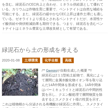
を含む。緑泥石のCEC向上と合わせ、ミネラル供給源として優れて
いる。カリウムは作物生育に重要で、ベントナイトは自然な補給を
可能にする。また、緑泥石の緩やかなCEC上昇は連作土壌にも適し
ている。ゼオライトより劣るとされるベントナイトだが、水溶性ケ
イ酸供給や倒伏軽減効果も期待できる。つまり、緑泥石を含むベン
トナイトはミネラル豊富な土壌改良材として有望である。
緑泥石から土の形成を考える
2020-01-08
土壌環境
化学全般
高槻
/**
Gemini
が自動生成した概要 **/
緑泥石は2:1:1型粘土鉱物で、風化によっ
て層間に金属水酸化物イオン等を取り込
んだ14Å中間体を形成する。14Å中間体
はバーミキュライトと緑泥石の中間的性
質を示し、クエン酸処理で層間物質を除
去するとスメクタイト様の性質を示す。
これは植物根から分泌される有機酸が緑泥石に作用し、スメクタイ