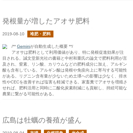
発根量が増したアオサ肥料
2019-08-10
堆肥・肥料
/**
Gemini
が自動生成した概要 **/
アオサは肥料として利用価値があり、特に発根促進効果が注
目される。誠文堂新光社の書籍と中村和重氏の論文で肥料利用が言
及され、窒素、リン酸、カリウムなどの肥料成分に加え、アルギン
酸も含有している。アルギン酸は発根や免疫向上に寄与する可能性
がある。リグニン含有量が少ないため土壌への影響は少なく、排水
性やCECを改善すれば塩害も軽減できる。家畜糞でアオサを増殖さ
せれば、肥料活用と同時に二酸化炭素削減にも貢献し、持続可能な
農業に繋がる可能性がある。
広島は牡蠣の養殖が盛ん