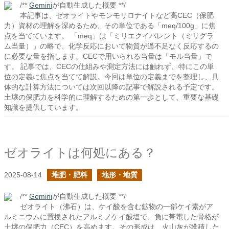
/**
Gemini
が自動生成した概要 **/
本記事は、ゼオライトやモンモリロナイトなど高CEC（保肥
力）資材の理解を深めるため、その単位である「meq/100g」に焦
点を当てています。 「meq」は「ミリエクイバレント（ミリグラ
ム当量）」の略で、化学反応において物質が過不足なく反応するの
に必要な量を指します。CECで用いられる当量は「モル当量」で
す。 記事では、CECの仕組みや測定方法には触れず、特にこの単
位の定義に焦点を当てて解説。今回は単位の定義までを整理し、具
体的な計算方法については次回以降の記事で解説される予定です。
土壌の保肥力を科学的に理解するための第一歩として、重要な基礎
知識を提供しています。
ゼオライトは何処にある？
2025-08-14
堆肥・肥料
地形・地質
/**
Gemini
が自動生成した概要 **/
ゼオライト（沸石）は、ケイ酸を含む鉱物の一部ケイ素がア
ルミニウムに置換されたアルミノケイ酸塩で、負に帯電した骨格が
土壌の保肥力（CEC）を高めます。その形成は、火山灰が堆積した