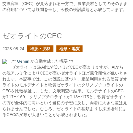
交換容量（CEC）が見込まれる一方で、農業資材としてのそのまま
の利用については疑問を呈し、今後の検討課題と示唆しています。
ゼオライトのCEC
2025-08-24
堆肥・肥料
地形・地質
/**
Gemini
が自動生成した概要 **/
ゼオライトはSi/Al比が低いほどCECが高まりますが、Alから
の脱アルミ化によりCECが高いゼオライトほど風化耐性が低いとさ
れます。本記事では、この仮説に基づき、産業利用される硬質ゼオ
ライトのモルデナイトと軟質ゼオライトのクリノプチロライトの
CECを比較検証しました。文献調査の結果、モルデナイトのCEC
が117〜169、クリノプチロライトが118〜175と、軟質ゼオライト
の方が全体的に高いという当初の予想に反し、両者に大きな差は見
られませんでした。むしろ、ゼオライトの種類よりも採掘場所によ
るCECの変動が大きいことが示唆されました。