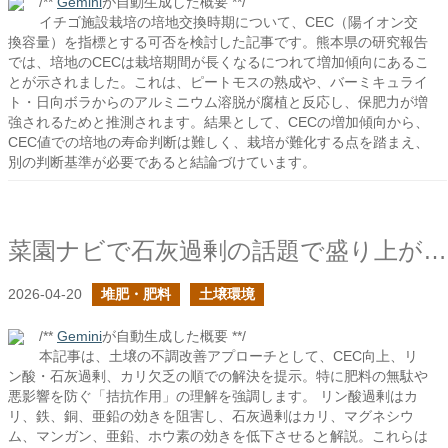
/**
Gemini
が自動生成した概要 **/
イチゴ施設栽培の培地交換時期について、CEC（陽イオン交
換容量）を指標とする可否を検討した記事です。熊本県の研究報告
では、培地のCECは栽培期間が長くなるにつれて増加傾向にあるこ
とが示されました。これは、ピートモスの熟成や、バーミキュライ
ト・日向ボラからのアルミニウム溶脱が腐植と反応し、保肥力が増
強されるためと推測されます。結果として、CECの増加傾向から、
CEC値での培地の寿命判断は難しく、栽培が難化する点を踏まえ、
別の判断基準が必要であると結論づけています。
菜園ナビで石灰過剰の話題で盛り上がっていて嬉しいの続き
2026-04-20
堆肥・肥料
土壌環境
/**
Gemini
が自動生成した概要 **/
本記事は、土壌の不調改善アプローチとして、CEC向上、リ
ン酸・石灰過剰、カリ欠乏の順での解決を提示。特に肥料の無駄や
悪影響を防ぐ「拮抗作用」の理解を強調します。 リン酸過剰はカ
リ、鉄、銅、亜鉛の効きを阻害し、石灰過剰はカリ、マグネシウ
ム、マンガン、亜鉛、ホウ素の効きを低下させると解説。これらは