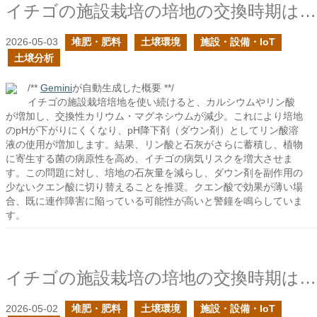
イチゴの施設栽培の培地の交換時期はどのように判断すれば良い？の続きの続き
2026-05-03
堆肥・肥料
土壌環境
施設・設備・IoT
土壌分析
/**
Gemini
が自動生成した概要 **/
イチゴの施設栽培培地を使い続けると、カルシウムやリン酸
が増加し、交換性カリウム・マグネシウムが減少。これにより培地
のpHが下がりにくくなり、pH降下剤（ダウン剤）としてリン酸溶
液の使用が増加します。結果、リン酸と石灰がさらに蓄積し、植物
に寄生する菌の病原性を高め、イチゴの病気リスクを増大させま
す。この問題に対し、培地の石灰量を減らし、ダウン剤を副作用の
少ないクエン酸に切り替えることを推奨。クエン酸で効果が薄い場
合、既に連作障害に陥っている可能性が高いと警鐘を鳴らしていま
す。
イチゴの施設栽培の培地の交換時期はどのように判断すれば良い？の続き
2026-05-02
堆肥・肥料
土壌環境
施設・設備・IoT