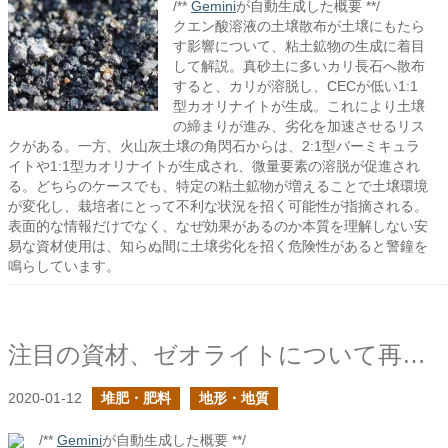
/**
Gemini
が自動生成した概要 **/
クエン酸溶液の土壌散布が土壌にもたら
す影響について、粘土鉱物の生成に着目
して解説。真砂土に多いカリ長石へ散布
すると、カリが溶脱し、CECが低い1:1
型カオリナイトが生成。これにより土壌
の締まりが進み、劣化を加速させるリス
クがある。一方、火山灰土壌の角閃石からは、2:1型バーミキュラ
イトや1:1型カオリナイトが生成され、微量要素の溶脱が促進され
る。どちらのケースでも、特定の粘土鉱物が増えることで土壌環境
が変化し、栽培者にとって不利な状況を招く可能性が指摘される。
表面的な情報だけでなく、なぜ効果があるのか本質を理解しない安
易な資材使用は、知らぬ間に土壌劣化を招く危険性があると警鐘を
鳴らしています。
注目の資材、ゼオライトについて再びの続き
2020-01-12
堆肥・肥料
地形・地質
/**
Gemini
が自動生成した概要 **/