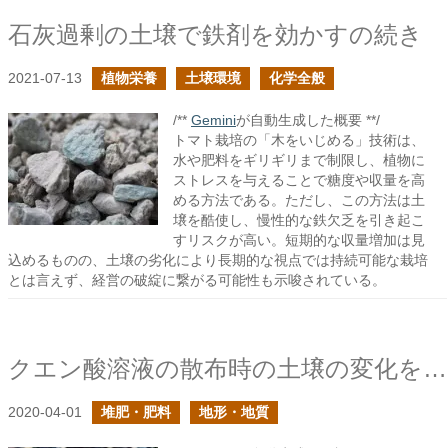
石灰過剰の土壌で鉄剤を効かすの続き
2021-07-13
植物栄養
土壌環境
化学全般
/**
Gemini
が自動生成した概要 **/
トマト栽培の「木をいじめる」技術は、
水や肥料をギリギリまで制限し、植物に
ストレスを与えることで糖度や収量を高
める方法である。ただし、この方法は土
壌を酷使し、慢性的な鉄欠乏を引き起こ
すリスクが高い。短期的な収量増加は見
込めるものの、土壌の劣化により長期的な視点では持続可能な栽培
とは言えず、経営の破綻に繋がる可能性も示唆されている。
クエン酸溶液の散布時の土壌の変化を考えてみる
2020-04-01
堆肥・肥料
地形・地質