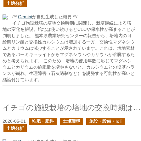
土壌分析
/**
Gemini
が自動生成した概要 **/
イチゴ施設栽培の培地交換時期に関連し、栽培継続による培
地の変化を解説。培地は使い続けるとCECや保水性が高まることが
判明しました。 熊本県農業研究センターの報告から、培地内の可
給態リン酸と交換性カルシウムは増加する一方、交換性マグネシウ
ムとカリウムは減少することが示されています。これは、培地素材
であるバーミキュライトからマグネシウムやカリウムが溶脱するた
めと考えられます。 このため、培地の使用年数に応じてマグネシ
ウムとカリウムの施肥量を増やさないと、カルシウムとの塩基バラ
ンスが崩れ、生理障害（石灰過剰など）を誘発する可能性が高いと
結論付けています。
イチゴの施設栽培の培地の交換時期はどのように判断すれば良い？
2026-05-01
堆肥・肥料
土壌環境
施設・設備・IoT
土壌分析