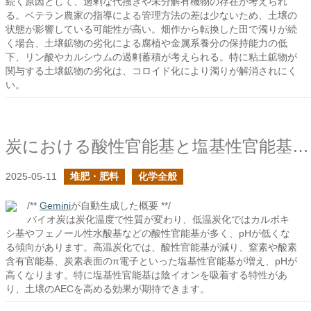
続く原因として、過剰な代掻きや未分解有機物の存在が考えられ
る。ベテラン農家の指導による管理方法の差は少ないため、土壌の
状態が影響している可能性が高い。畑作から転換した田で濁りが続
く場合、土壌鉱物の劣化による腐植や金属系養分の保持能力の低
下、リン酸やカルシウムの過剰蓄積が考えられる。特に粘土鉱物が
関与する土壌鉱物の劣化は、コロイド化により濁りが解消されにく
い。
炭における酸性官能基と塩基性官能基は何だ？
2025-05-11
堆肥・肥料
化学全般
/**
Gemini
が自動生成した概要 **/
バイオ炭は炭化温度で性質が変わり、低温炭化ではカルボキ
シ基やフェノール性水酸基などの酸性官能基が多く、pHが低くな
る傾向があります。高温炭化では、酸性官能基が減り、窒素や酸素
含有官能基、炭素表面のπ電子といった塩基性官能基が増え、pHが
高くなります。特に塩基性官能基は陰イオンを吸着する特性があ
り、土壌のAECを高める効果が期待できます。