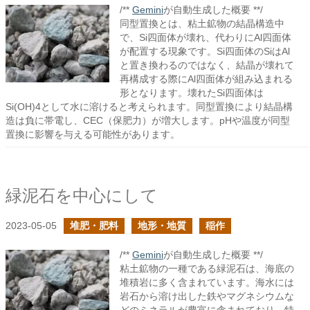
/**
Gemini
が自動生成した概要 **/
同型置換とは、粘土鉱物の結晶構造中
で、Si四面体が壊れ、代わりにAl四面体
が配置する現象です。Si四面体のSiはAl
と置き換わるのではなく、結晶が壊れて
再構成する際にAl四面体が組み込まれる
形となります。壊れたSi四面体は
Si(OH)4として水に溶けると考えられます。同型置換により結晶構
造は負に帯電し、CEC（保肥力）が増大します。pHや温度が同型
置換に影響を与える可能性があります。
緑泥石を中心にして
2023-05-05
堆肥・肥料
地形・地質
稲作
/**
Gemini
が自動生成した概要 **/
粘土鉱物の一種である緑泥石は、海底の
堆積岩に多く含まれています。海水には
岩石から溶け出した鉄やマグネシウムな