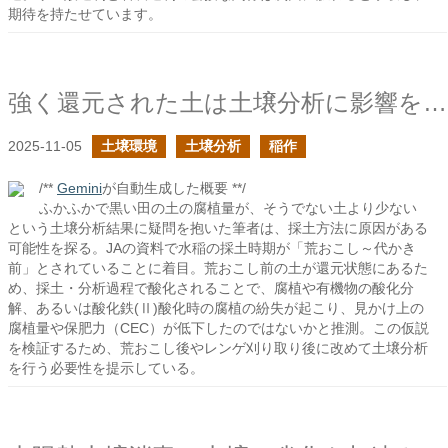
期待を持たせています。
強く還元された土は土壌分析に影響を与えるか？
2025-11-05
土壌環境
土壌分析
稲作
/**
Gemini
が自動生成した概要 **/
ふかふかで黒い田の土の腐植量が、そうでない土より少ない
という土壌分析結果に疑問を抱いた筆者は、採土方法に原因がある
可能性を探る。JAの資料で水稲の採土時期が「荒おこし～代かき
前」とされていることに着目。荒おこし前の土が還元状態にあるた
め、採土・分析過程で酸化されることで、腐植や有機物の酸化分
解、あるいは酸化鉄(Ⅱ)酸化時の腐植の紛失が起こり、見かけ上の
腐植量や保肥力（CEC）が低下したのではないかと推測。この仮説
を検証するため、荒おこし後やレンゲ刈り取り後に改めて土壌分析
を行う必要性を提示している。