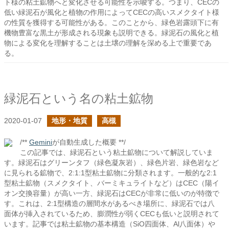
ト様の粘土鉱物へと変化させる可能性を示唆する。つまり、CECの
低い緑泥石が風化と植物の作用によってCECの高いスメクタイト様
の性質を獲得する可能性がある。このことから、緑色岩露頭下に有
機物豊富な黒土が形成される現象も説明できる。緑泥石の風化と植
物による変化を理解することは土壌の理解を深める上で重要であ
る。
緑泥石という名の粘土鉱物
2020-01-07
地形・地質
高槻
/**
Gemini
が自動生成した概要 **/
この記事では、緑泥石という粘土鉱物について解説していま
す。緑泥石はグリーンタフ（緑色凝灰岩）、緑色片岩、緑色岩など
に見られる鉱物で、2:1:1型粘土鉱物に分類されます。一般的な2:1
型粘土鉱物（スメクタイト、バーミキュライトなど）はCEC（陽イ
オン交換容量）が高い一方、緑泥石はCECが非常に低いのが特徴で
す。これは、2:1型構造の層間水があるべき場所に、緑泥石では八
面体が挿入されているため、膨潤性が弱くCECも低いと説明されて
います。記事では粘土鉱物の基本構造（SiO四面体、Al八面体）や