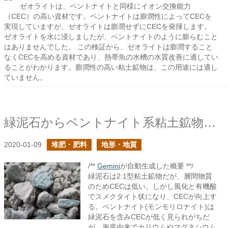
ゼオライトは、ベントナイトと同様にイオン交換能力
（CEC）の高い資材です。ベントナイトは膨潤性によってCECを
実現していますが、ゼオライトは膨潤せずにCECを発揮します。
ゼオライトを水に浸しましたが、ベントナイトのように膨らむこと
はありませんでした。 この検証から、ゼオライトは膨潤すること
なくCECを高める資材であり、熱帯魚の水槽の水質改善に適してい
ることがわかります。膨潤性の高い粘土鉱物は、この用途には適し
ていません。
緑泥石からベントナイト系粘土鉱物肥料を考える
2020-01-09
堆肥・肥料
地形・地質
/**
Gemini
が自動生成した概要 **/
緑泥石は2:1型粘土鉱物だが、層間物質
のためCECは低い。しかし風化と有機酸
でスメクタイト状になり、CECが向上す
る。ベントナイト(モンモリロナイト)は
緑泥石を含みCECが低く見られがちだ
が、海底由来でカリウムやマグネシウム