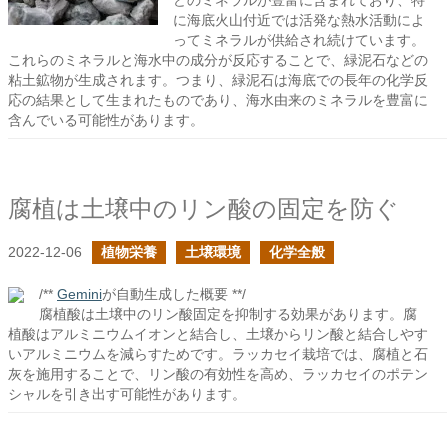
どのミネラルが豊富に含まれており、特
に海底火山付近では活発な熱水活動によ
ってミネラルが供給され続けています。
これらのミネラルと海水中の成分が反応することで、緑泥石などの
粘土鉱物が生成されます。つまり、緑泥石は海底での長年の化学反
応の結果として生まれたものであり、海水由来のミネラルを豊富に
含んでいる可能性があります。
腐植は土壌中のリン酸の固定を防ぐ
2022-12-06
植物栄養
土壌環境
化学全般
/**
Gemini
が自動生成した概要 **/
腐植酸は土壌中のリン酸固定を抑制する効果があります。腐
植酸はアルミニウムイオンと結合し、土壌からリン酸と結合しやす
いアルミニウムを減らすためです。ラッカセイ栽培では、腐植と石
灰を施用することで、リン酸の有効性を高め、ラッカセイのポテン
シャルを引き出す可能性があります。