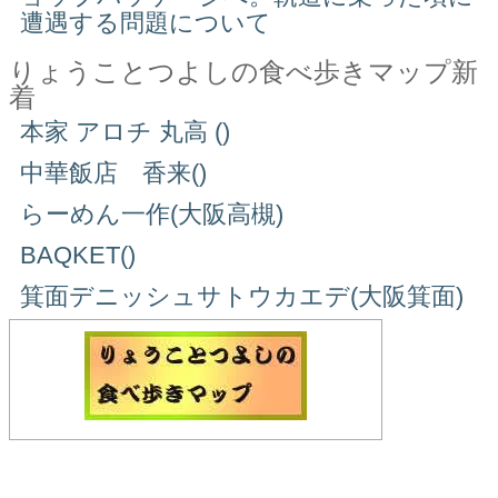
遭遇する問題について
りょうことつよしの食べ歩きマップ新
着
本家 アロチ 丸高 ()
中華飯店 香来()
らーめん一作(大阪高槻)
BAQKET()
箕面デニッシュサトウカエデ(大阪箕面)