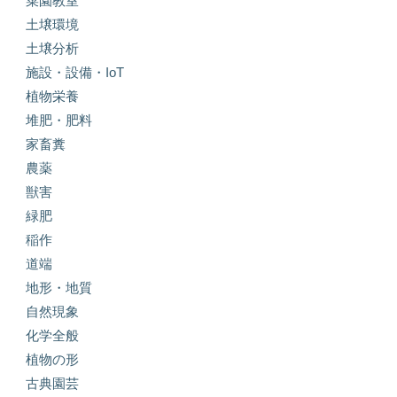
菜園教室
土壌環境
土壌分析
施設・設備・IoT
植物栄養
堆肥・肥料
家畜糞
農薬
獣害
緑肥
稲作
道端
地形・地質
自然現象
化学全般
植物の形
古典園芸