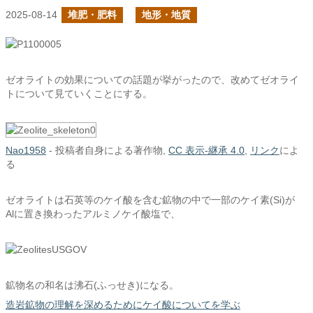
2025-08-14
堆肥・肥料
地形・地質
ゼオライトの効果についての話題が挙がったので、改めてゼオライ
トについて見ていくことにする。
Nao1958
-
投稿者自身による著作物
,
CC 表示-継承 4.0
,
リンク
によ
る
ゼオライトは石英等のケイ酸を含む鉱物の中で一部のケイ素(Si)が
Alに置き換わったアルミノケイ酸塩で、
鉱物名の和名は沸石(ふっせき)になる。
造岩鉱物の理解を深めるためにケイ酸についてを学ぶ