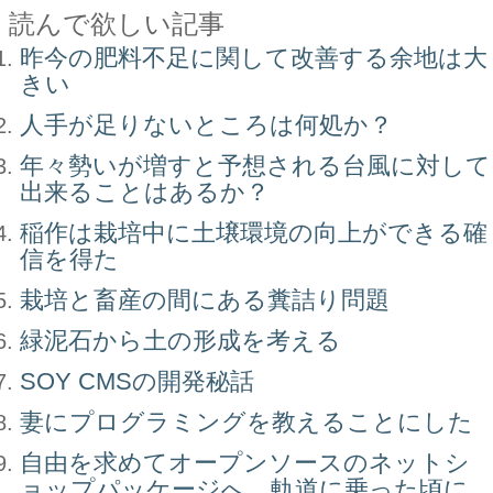
読んで欲しい記事
昨今の肥料不足に関して改善する余地は大
きい
人手が足りないところは何処か？
年々勢いが増すと予想される台風に対して
出来ることはあるか？
稲作は栽培中に土壌環境の向上ができる確
信を得た
栽培と畜産の間にある糞詰り問題
緑泥石から土の形成を考える
SOY CMSの開発秘話
妻にプログラミングを教えることにした
自由を求めてオープンソースのネットシ
ョップパッケージへ。軌道に乗った頃に