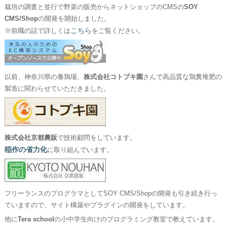
栽培の調査と並行で野菜の販売からネットショップのCMSの
SOY
CMS/Shop
の開発を開始しました。
こちら
※前職の話で詳しくは
をご覧ください。
以前、神奈川県の養鶏場、
株式会社コトブキ園
さんで高品質な鶏糞堆肥の
製造に関わらせていただきました。
株式会社京都農販
で技術顧問をしています。
稲作の省力化
に取り組んでいます。
フリーランスのプログラマとしてSOY CMS/Shopの開発も引き続き行っ
ていますので、サイト構築やプラグインの開発をしています。
他に
Tera school
の小中学生向けのプログラミング教室で教えています。