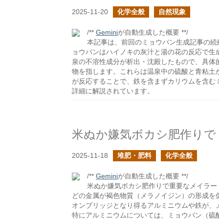
2025-11-20
化学全般
自然現象
/**
Gemini
が自動生成した概要 **/
本記事は、前回のミョウバン生成記事の続
ョウバンはハイノキの灰汁と湯の花の反応で生
泉の不溶性成分が析出・沈殿したもので、具体
物を指します。これらは温泉中の硫酸と青粘土
が反応することで、鉄を含まずカリウムを含むミョウ
詳細に解説されています。
2025-11-18
堆肥・肥料
化学全般
/**
Gemini
が自動生成した概要 **/
米ぬか嫌気ボカシ肥作りで重要なメイラー
どの金属が褐色物質（メラノイジン）の形成を
オンブリッジとなり得るアルミニウムや鉄が、
特にアルミニウムについては、ミョウバン（硫