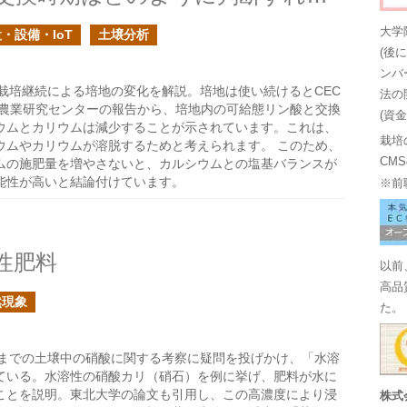
大学
・設備・IoT
土壌分析
(後
ンバ
栽培継続による培地の変化を解説。培地は使い続けるとCEC
法の
県農業研究センターの報告から、培地内の可給態リン酸と交換
(資
ウムとカリウムは減少することが示されています。これは、
栽培
ウムやカリウムが溶脱するためと考えられます。 このため、
CM
ムの施肥量を増やさないと、カルシウムとの塩基バランスが
能性が高いと結論付けています。
※前
性肥料
以前
高品
然現象
た。
までの土壌中の硝酸に関する考察に疑問を投げかけ、「水溶
ている。水溶性の硝酸カリ（硝石）を例に挙げ、肥料が水に
ことを説明。東北大学の論文も引用し、この高濃度により浸
株式