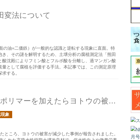
田変法について
面の油=二価鉄）が一般的な認識と逆転する現象に直面。特
抱き、その謎を解明するため、土壌分析の腐植測定法「熊田
と酸沈殿によりフミン酸とフルボ酸を分離し、過マンガン酸
素量として腐植を評価する手法。本記事では、この測定原理
探求する。
プランター栽培の元肥でEFポリマーを加えたらヨトウの被害が減ったのは何故？
然現象
えたところ、ヨトウの被害が減少した事例が報告されました。