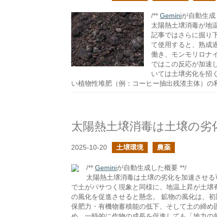
/**
Gemini
が自動生成し
太陽熱土壌消毒が地
記事ではさらに掘り
て使用すると、熟成
働き、モンモリロナ
ではこの反応が加速
いては土壌劣化を招く
い植物性堆肥（例：コーヒー抽出残渣主体）の
太陽熱土壌消毒は土壌の劣
2025-10-20
土壌環境
農薬
/**
Gemini
が自動生成した概要 **/
太陽熱土壌消毒は土壌の劣化を加速させる
で土がパサつく現象と同様に、地温上昇が土壌
の風化を促進させると懸念。 鉱物の風化は、
保肥力・有機物蓄積能の低下、そして土の締め
め、一時的に作物の成長を促進しても「地力の