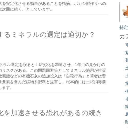
素を安定化させる効果があることを指摘。ボカシ肥作りへの
は次回に続く、としています。
特
するミネラルの選定は適切か？
カ
ネラル選定を誤ると土壌劣化を加速させ、1年目の見かけの
のリスクがある。この問題回避策としてミネラル施用が推奨
牡蠣殻などの有機石灰の追加投入は「自殺行為」と筆者は警
量要素を含んだ鉱物系肥料と提言し、根本的には土壌消毒前
します。
化を加速させる恐れがあるの続き