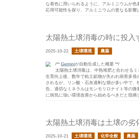
な着色に用いられるように、アルミニウムが色
応用可能性を探り、アルミニウムの更なる影響
太陽熱土壌消毒の時に投入
2025-10-22
土壌環境
農薬
/**
Gemini
が自動生成した概要 **/
太陽熱土壌消毒は、中熟堆肥と合わせるミ
生育向上後、数年で粘土鉱物が失われ病害多発
されるが、リン酸・石灰過剰な畑が多い中で、
告。適切なミネラルはモンモリロナイト等の微
に病気に強い環境改善から始めるべきだと指摘
太陽熱土壌消毒は土壌の劣
2025-10-21
土壌環境
化学全般
農薬