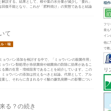
と解説する。結果として、根や葉の水分量が減少し「萎れ」
稲作
は回復不能となり、これが「肥料焼け」の実態であると結論
フリ
発も
いて
イン
他に
ラル・味
で教
ミョウバン添加を検討する中で、「ミョウバンの殺菌作用」
ミョウバン類処理が糸状菌病や細菌病の防除に効果があるこ
リ
よる菌の生育・増殖阻害であることを紹介しています。この
、ミョウバンの添加は控えるべきと結論。代替として、アル
提案し、それらに含まれるケイ酸の嫌気発酵への影響につい
来る？の続き