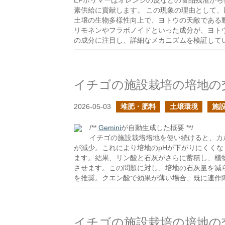
EFポリマーはオレンジの皮などの食品残渣か
素供給に貢献します。 この現象の理由として、以
土壌の生物多様性向上で、ヨトウの天敵である動
リモネンやフラボノイドといった成分が、ヨト
の成分に注目し、詳細なメカニズムを検証して
2026-05-03
堆肥・肥料
土壌環境
施設
/**
Gemini
が自動生成した概要 **/
イチゴの施設栽培培地を使い続けると、カ
が減少。これにより培地のpHが下がりにくくな
ます。結果、リン酸と石灰がさらに蓄積し、植
させます。この問題に対し、培地の石灰量を減
を推奨。クエン酸で効果が薄い場合、既に連作