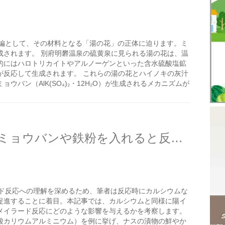
編として、その材料となる「湯の花」の正体に迫ります。ミ
成されます。 別府明礬温泉の硫黄泉に見られる湯の花は、温
的にはハロトリカイトやアルノーゲンといった含水硫酸塩鉱
が反応して生成されます。 これらの湯の花とハイノキの灰汁
バン（AlK(SO₄)₂・12H₂O）が生成されるメカニズムが
米ぬか嫌気ボカシ肥作りでミョウバンや鉄粉を入れると反応は加速するか？
ド反応への理解を深めるため、筆者は反応時にカルシウムな
促進することに着目。本記事では、カルシウムと同様に陽イ
メイラード反応にどのような影響を与えるかを考察します。
酸カリウムアルミニウム）を例に挙げ、ナスの漬物の鮮やか