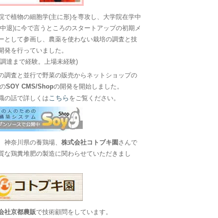
院で植物の細胞学(主に形)を専攻し、大学院在学中
に中退)に今で言うところのスタートアップの初期メ
ーとして参画し、農薬を使わない栽培の調査と技
開発を行っていました。
金調達まで経験。上場未経験)
の調査と並行で野菜の販売からネットショップの
Sの
SOY CMS/Shop
の開発を開始しました。
こちら
職の話で詳しくは
をご覧ください。
、神奈川県の養鶏場、
株式会社コトブキ園
さんで
質な鶏糞堆肥の製造に関わらせていただきまし
会社京都農販
で技術顧問をしています。