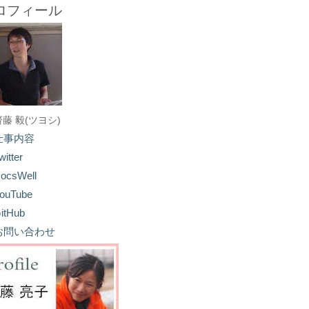
ロフィール
齋藤 毅(ツヨシ)
仕事内容
witter
ocsWell
ouTube
itHub
お問い合わせ