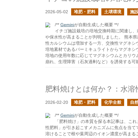
2026-05-02
堆肥・肥料
土壌環境
施設
/**
Gemini
が自動生成した概要 **/
イチゴ施設栽培の培地交換時期に関連し、
や保水性が高まることが判明しました。 熊本
性カルシウムは増加する一方、交換性マグネシ
培地素材であるバーミキュライトからマグネシ
培地の使用年数に応じてマグネシウムとカリウ
崩れ、生理障害（石灰過剰など）を誘発する可
肥料焼けとは何か？：水溶
2026-02-20
堆肥・肥料
化学全般
自
/**
Gemini
が自動生成した概要 **/
「肥料焼け」の本質を探る本記事は、これ
性肥料」が引き起こすメカニズムに焦点を当て
溶けることで根や葉周辺のイオン濃度が高まる