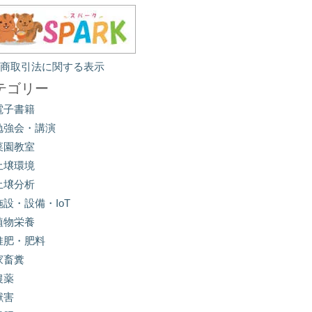
定商取引法に関する表示
テゴリー
電子書籍
勉強会・講演
菜園教室
土壌環境
土壌分析
施設・設備・IoT
植物栄養
堆肥・肥料
家畜糞
農薬
獣害