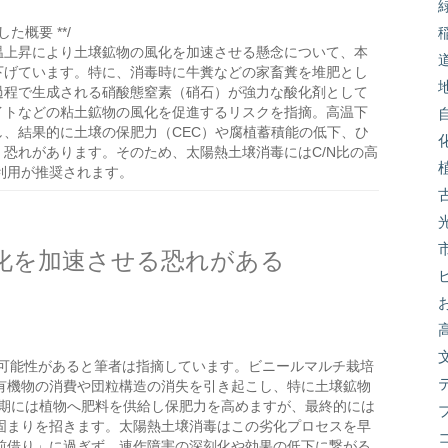
た概要 **/
温上昇により土壌鉱物の風化を加速させる懸念について、本
下げています。特に、消毒時に牛糞などの家畜糞を堆肥とし
過程で生成される硝酸態窒素（硝石）が強力な酸化剤として
イトなどの粘土鉱物の風化を促進するリスクを指摘。高温下
し、結果的に土壌の保肥力（CEC）や腐植蓄積能の低下、ひ
恐れがあります。そのため、太陽熱土壌消毒にはC/N比の高
利用が推奨されます。
化を加速させる恐れがある
可能性があると筆者は指摘しています。ビニールマルチ栽培
有機物の消費や団粒構造の消失を引き起こし、特に土壌鉱物
初期には植物へ肥料を供給し保肥力を高めますが、最終的には
固まりを招きます。太陽熱土壌消毒はこの劣化プロセスを早
前借り」に過ぎず、連作障害の深刻化や効果の低下に繋がる