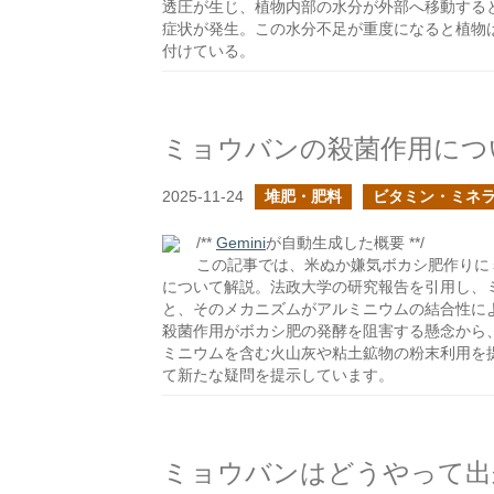
透圧が生じ、植物内部の水分が外部へ移動する
症状が発生。この水分不足が重度になると植物
付けている。
ミョウバンの殺菌作用につ
2025-11-24
堆肥・肥料
ビタミン・ミネ
/**
Gemini
が自動生成した概要 **/
この記事では、米ぬか嫌気ボカシ肥作りに
について解説。法政大学の研究報告を引用し、
と、そのメカニズムがアルミニウムの結合性に
殺菌作用がボカシ肥の発酵を阻害する懸念から
ミニウムを含む火山灰や粘土鉱物の粉末利用を
て新たな疑問を提示しています。
ミョウバンはどうやって出