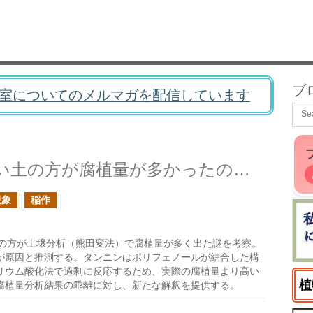
ブ
室についてのメルマガを配信しています
土壌分析の腐植の測定で硬い土の方が腐植量が多かったのは何故だろう？
現象
稲作
の方が土壌分析（熊田変法）で腐植量が多く出た謎を考察。
が原因と推測する。タンニンはポリフェノールが結合した構
リウム酸化法で過剰に反応するため、実際の腐植量より高い
植
腐植量分析結果の乖離に対し、新たな解釈を提供する。