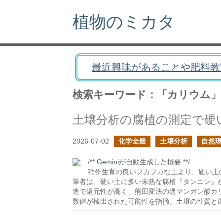
植物のミカタ
最近興味があることや肥料教
検索キーワード：「カリウム」
2026-07-02
化学全般
土壌分析
自然
/**
Gemini
が自動生成した概要 **/
稲作生育の良いフカフカな土より、硬い土
筆者は、硬い土に多い未熟な腐植『タンニン』
造で還元性が高く、熊田変法の過マンガン酸カ
数値が検出された可能性を指摘。土壌の性質と