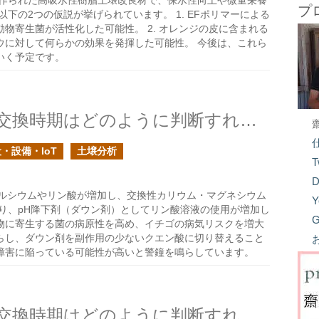
ら作られた高吸水性樹脂土壌改良材で、保水性向上や微量栄養
プ
下の2つの仮説が挙げられています。 1. EFポリマーによる
物寄生菌が活性化した可能性。 2. オレンジの皮に含まれる
ウに対して何らかの効果を発揮した可能性。 今後は、これら
いく予定です。
イチゴの施設栽培の培地の交換時期はどのように判断すれば良い？の続きの続き
・設備・IoT
土壌分析
T
D
ルシウムやリン酸が増加し、交換性カリウム・マグネシウム
Y
り、pH降下剤（ダウン剤）としてリン酸溶液の使用が増加し
G
物に寄生する菌の病原性を高め、イチゴの病気リスクを増大
らし、ダウン剤を副作用の少ないクエン酸に切り替えること
障害に陥っている可能性が高いと警鐘を鳴らしています。
イチゴの施設栽培の培地の交換時期はどのように判断すれば良い？の続き