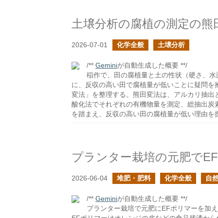
土壌分析の腐植の測定の熊
2026-07-01
化学全般
土壌分析
/**
Gemini
が自動生成した概要 **/
稲作で、田の腐植量と土の性状（硬さ、水
に、反収の高い田で腐植量が低いことに疑問を
変法」を整理する。熊田変法は、アルカリ抽出
酸化法でそれぞれの有機物量を測定、総抽出炭
を踏まえ、反収の高い田の腐植量が低い理由を
2026-06-04
堆肥・肥料
化学全般
自
/**
Gemini
が自動生成した概要 **/
プランター栽培で元肥にEFポリマーを加