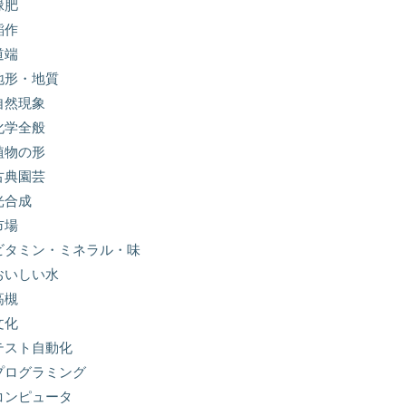
緑肥
稲作
道端
地形・地質
自然現象
化学全般
植物の形
古典園芸
光合成
市場
ビタミン・ミネラル・味
おいしい水
高槻
文化
テスト自動化
プログラミング
コンピュータ