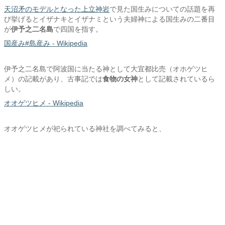
天沼矛のモデルとなった上立神岩
で見た国生みについての話題を再
び挙げるとイザナキとイザナミという夫婦神による国生みの二番目
が
伊予之二名島
で四国を指す。
国産み#島産み - Wikipedia
伊予之二名島で阿波国に当たる神として大宜都比売（オホゲツヒ
メ）の記載があり、古事記では
食物の女神
として記載されているら
しい。
オオゲツヒメ - Wikipedia
オオゲツヒメが祀られている神社を調べてみると、