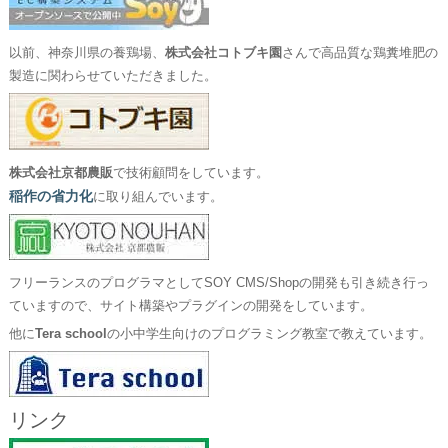
以前、神奈川県の養鶏場、
株式会社コトブキ園
さんで高品質な鶏糞堆肥の
製造に関わらせていただきました。
株式会社京都農販
で技術顧問をしています。
稲作の省力化
に取り組んでいます。
フリーランスのプログラマとしてSOY CMS/Shopの開発も引き続き行っ
ていますので、サイト構築やプラグインの開発をしています。
他に
Tera school
の小中学生向けのプログラミング教室で教えています。
リンク