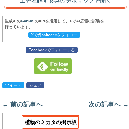
土を理解する為の探求マップを開く
生成AIの
Gemini
のAPIを活用して、XでAI広報の試験を
行っています。
Xで@saitodevをフォロー
Facebookでフォローする
ツイート
シェア
←
前の記事へ
次の記事へ
→
植物のミカタの掲示板