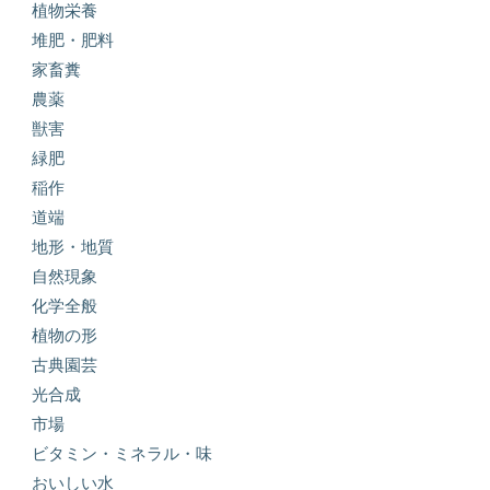
植物栄養
堆肥・肥料
家畜糞
農薬
獣害
緑肥
稲作
道端
地形・地質
自然現象
化学全般
植物の形
古典園芸
光合成
市場
ビタミン・ミネラル・味
おいしい水