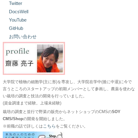
Twitter
DocsWell
YouTube
GitHub
お問い合わせ
大学院で植物の細胞学(主に形)を専攻し、大学院在学中(後に中退)に今で
言うところのスタートアップの初期メンバーとして参画し、農薬を使わな
い栽培の調査と技法の開発を行っていました。
(資金調達まで経験。上場未経験)
栽培の調査と並行で野菜の販売からネットショップのCMSの
SOY
CMS/Shop
の開発を開始しました。
こちら
※前職の話で詳しくは
をご覧ください。