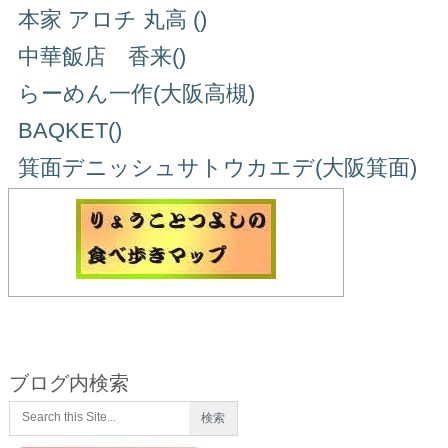
本家 アロチ 丸高 ()
中華飯店 香来()
らーめん一作(大阪高槻)
BAQKET()
箕面デニッシュサトウカエデ(大阪箕面)
ブログ内検索