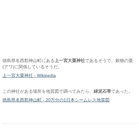
徳島県名西郡神山町にある
上一宮大粟神社
であるそうで、穀物の粟
(アワ)に関係しているそうだ。
上一宮大粟神社 - Wikipedia
この神社がある場所を地質図で調べてみたら、
緑泥石帯
であった。
徳島県名西郡神山町 - 20万分の1日本シームレス地質図