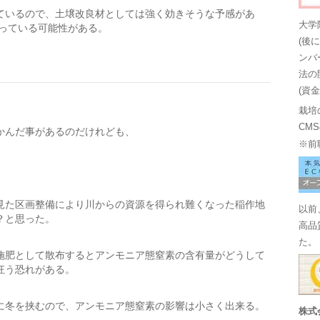
ているので、土壌改良材としては強く効きそうな予感があ
大学
なっている可能性がある。
(後
ンバ
法の
(資
栽培
CM
かんだ事があるのだけれども、
※前
見た区画整備により川からの資源を得られ難くなった稲作地
以前
？と思った。
高品
た。
施肥として散布するとアンモニア態窒素の含有量がどうして
狂う恐れがある。
に冬を挟むので、アンモニア態窒素の影響は小さく出来る。
株式