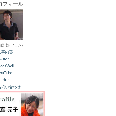
ロフィール
齋藤 毅(ツヨシ)
仕事内容
witter
ocsWell
ouTube
itHub
お問い合わせ