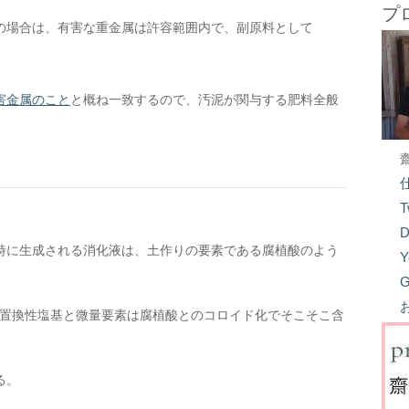
プ
の場合は、有害な重金属は許容範囲内で、副原料として
害金属のこと
と概ね一致するので、汚泥が関与する肥料全般
T
D
時に生成される消化液は、土作りの要素である腐植酸のよう
Y
G
った置換性塩基と微量要素は腐植酸とのコロイド化でそこそこ含
る。