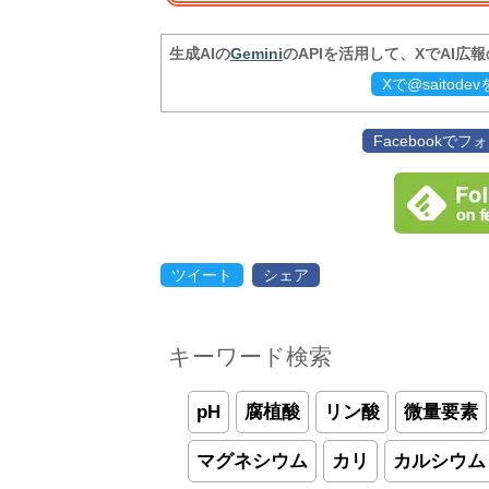
生成AIの
Gemini
のAPIを活用して、XでAI広
Xで@saitod
Facebookで
ツイート
シェア
キーワード検索
pH
腐植酸
リン酸
微量要素
マグネシウム
カリ
カルシウム