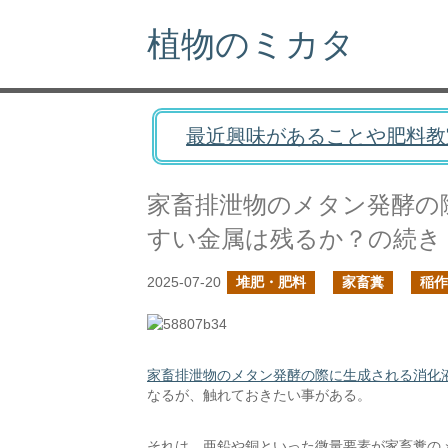
植物のミカタ
最近興味があることや肥料教
家畜排泄物のメタン発酵の
すい金属は残るか？の続き
2025-07-20
堆肥・肥料
家畜糞
稲作
家畜排泄物のメタン発酵の際に生成される消化
なるが、触れておきたい事がある。
それは、亜鉛や銅といった微量要素が家畜糞の