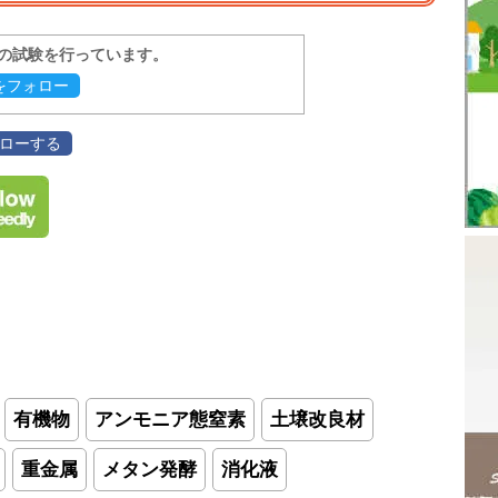
報の試験を行っています。
evをフォロー
フォローする
有機物
アンモニア態窒素
土壌改良材
重金属
メタン発酵
消化液