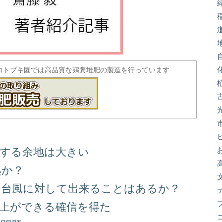
コトブキ園では高品質な鶏糞堆肥の製造を行っています
善する余地は大きい
処か？
る台風に対して出来ることはあるか？
向上ができる確信を得た