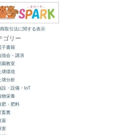
定商取引法に関する表示
テゴリー
電子書籍
勉強会・講演
菜園教室
土壌環境
土壌分析
施設・設備・IoT
植物栄養
堆肥・肥料
家畜糞
農薬
獣害