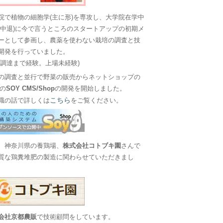
院で植物の細胞学(主に形)を専攻し、大学院在学中
に中退)に今で言うところのスタートアップの初期メ
ーとして参画し、農薬を使わない栽培の調査と技
開発を行っていました。
金調達まで経験。上場未経験)
の調査と並行で野菜の販売からネットショップの
Sの
SOY CMS/Shop
の開発を開始しました。
こちら
職の話で詳しくは
をご覧ください。
、神奈川県の養鶏場、
株式会社コトブキ園
さんで
質な鶏糞堆肥の製造に関わらせていただきまし
会社京都農販
で技術顧問をしています。