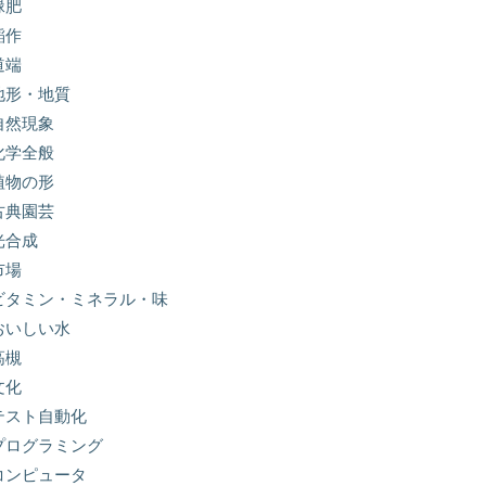
緑肥
稲作
道端
地形・地質
自然現象
化学全般
植物の形
古典園芸
光合成
市場
ビタミン・ミネラル・味
おいしい水
高槻
文化
テスト自動化
プログラミング
コンピュータ