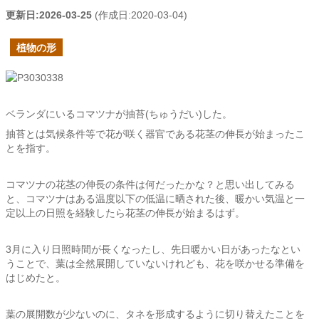
更新日:
2026-03-25
(作成日:
2020-03-04
)
植物の形
ベランダにいるコマツナが抽苔(ちゅうだい)した。
抽苔とは気候条件等で花が咲く器官である花茎の伸長が始まったこ
とを指す。
コマツナの花茎の伸長の条件は何だったかな？と思い出してみる
と、コマツナはある温度以下の低温に晒された後、暖かい気温と一
定以上の日照を経験したら花茎の伸長が始まるはず。
3月に入り日照時間が長くなったし、先日暖かい日があったなとい
うことで、葉は全然展開していないけれども、花を咲かせる準備を
はじめたと。
葉の展開数が少ないのに、タネを形成するように切り替えたことを