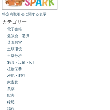
特定商取引法に関する表示
カテゴリー
電子書籍
勉強会・講演
菜園教室
土壌環境
土壌分析
施設・設備・IoT
植物栄養
堆肥・肥料
家畜糞
農薬
獣害
緑肥
稲作