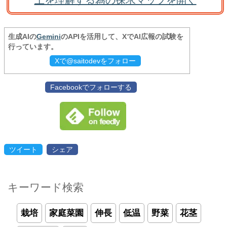
土を理解する為の探求マップを開く
生成AIの
Gemini
のAPIを活用して、XでAI広報の試験を
行っています。
Xで@saitodevをフォロー
Facebookでフォローする
ツイート
シェア
キーワード検索
栽培
家庭菜園
伸長
低温
野菜
花茎