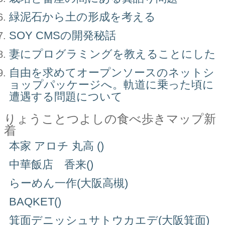
緑泥石から土の形成を考える
SOY CMSの開発秘話
妻にプログラミングを教えることにした
自由を求めてオープンソースのネットシ
ョップパッケージへ。軌道に乗った頃に
遭遇する問題について
りょうことつよしの食べ歩きマップ新
着
本家 アロチ 丸高 ()
中華飯店 香来()
らーめん一作(大阪高槻)
BAQKET()
箕面デニッシュサトウカエデ(大阪箕面)