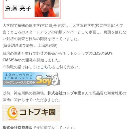
大学院で植物の細胞学(主に形)を専攻し、大学院在学中(後に中退)に今で
言うところのスタートアップの初期メンバーとして参画し、農薬を使わな
い栽培の調査と技法の開発を行っていました。
(資金調達まで経験。上場未経験)
栽培の調査と並行で野菜の販売からネットショップのCMSの
SOY
CMS/Shop
の開発を開始しました。
こちら
※前職の話で詳しくは
をご覧ください。
以前、神奈川県の養鶏場、
株式会社コトブキ園
さんで高品質な鶏糞堆肥の
製造に関わらせていただきました。
株式会社京都農販
で技術顧問をしています。