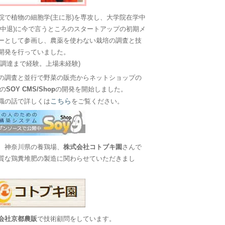
院で植物の細胞学(主に形)を専攻し、大学院在学中
に中退)に今で言うところのスタートアップの初期メ
ーとして参画し、農薬を使わない栽培の調査と技
開発を行っていました。
金調達まで経験。上場未経験)
の調査と並行で野菜の販売からネットショップの
Sの
SOY CMS/Shop
の開発を開始しました。
こちら
職の話で詳しくは
をご覧ください。
、神奈川県の養鶏場、
株式会社コトブキ園
さんで
質な鶏糞堆肥の製造に関わらせていただきまし
会社京都農販
で技術顧問をしています。