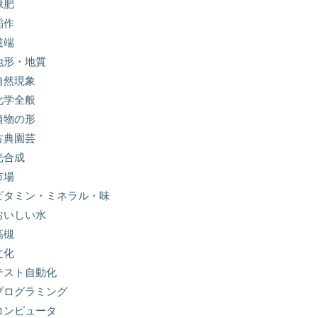
緑肥
稲作
道端
地形・地質
自然現象
化学全般
植物の形
古典園芸
光合成
市場
ビタミン・ミネラル・味
おいしい水
高槻
文化
テスト自動化
プログラミング
コンピュータ