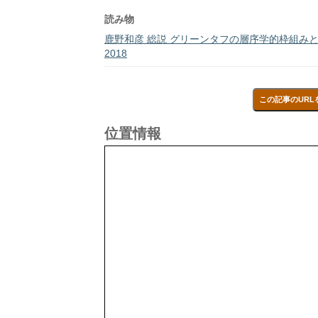
読み物
鹿野和彦 総説 グリーンタフの層序学的枠組みと地質
2018
この記事のURL
位置情報