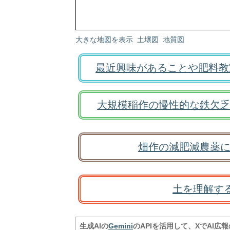
大きな地図を表示
土壌図
地質図
最近興味があることや肥料教
大規模稲作の慢性的な鉄欠乏
畑作の減肥減農薬に
土を理解す
生成AIの
Gemini
のAPIを活用して、XでAI広