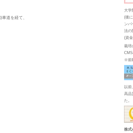
大学
動車道を経て、
(後
ンバ
法の
(資
栽培
CM
※前
以前
高品
た。
株式