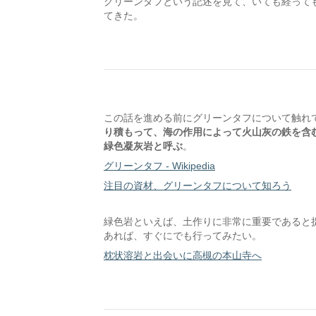
グリーンタフという記述を見て、いても経っても
てきた。
この話を進める前にグリーンタフについて触れ
り積もって、海の作用によって火山灰の鉄を含
緑色凝灰岩と呼ぶ
。
グリーンタフ - Wikipedia
注目の資材、グリーンタフについて知ろう
緑色岩といえば、土作りに非常に重要であると
あれば、すぐにでも行ってみたい。
枕状溶岩と出会いに高槻の本山寺へ