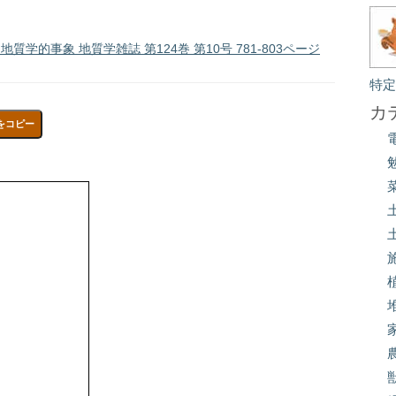
学的事象 地質学雑誌 第124巻 第10号 781-803ページ
特
カ
をコピー