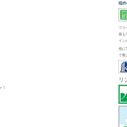
稲作
フリ
発も
イン
他に
で教
リ
か！