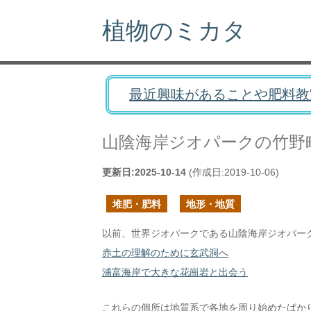
植物のミカタ
最近興味があることや肥料教
山陰海岸ジオパークの竹野
更新日:
2025-10-14
(作成日:
2019-10-06
)
堆肥・肥料
地形・地質
以前、世界ジオパークである山陰海岸ジオパー
赤土の理解のために玄武洞へ
浦富海岸で大きな花崗岩と出会う
これらの個所は地質系で各地を周り始めたばか