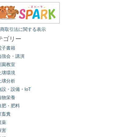
定商取引法に関する表示
テゴリー
電子書籍
勉強会・講演
菜園教室
土壌環境
土壌分析
施設・設備・IoT
植物栄養
堆肥・肥料
家畜糞
農薬
獣害