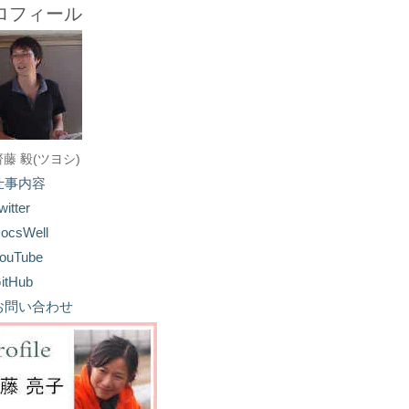
ロフィール
齋藤 毅(ツヨシ)
仕事内容
witter
ocsWell
ouTube
itHub
お問い合わせ