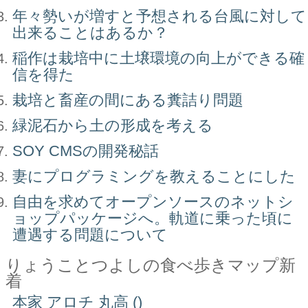
年々勢いが増すと予想される台風に対して
出来ることはあるか？
稲作は栽培中に土壌環境の向上ができる確
信を得た
栽培と畜産の間にある糞詰り問題
緑泥石から土の形成を考える
SOY CMSの開発秘話
妻にプログラミングを教えることにした
自由を求めてオープンソースのネットシ
ョップパッケージへ。軌道に乗った頃に
遭遇する問題について
りょうことつよしの食べ歩きマップ新
着
本家 アロチ 丸高 ()