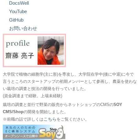
DocsWell
YouTube
GitHub
お問い合わせ
大学院で植物の細胞学(主に形)を専攻し、大学院在学中(後に中退)に今で
言うところのスタートアップの初期メンバーとして参画し、農薬を使わな
い栽培の調査と技法の開発を行っていました。
(資金調達まで経験。上場未経験)
栽培の調査と並行で野菜の販売からネットショップのCMSの
SOY
CMS/Shop
の開発を開始しました。
こちら
※前職の話で詳しくは
をご覧ください。