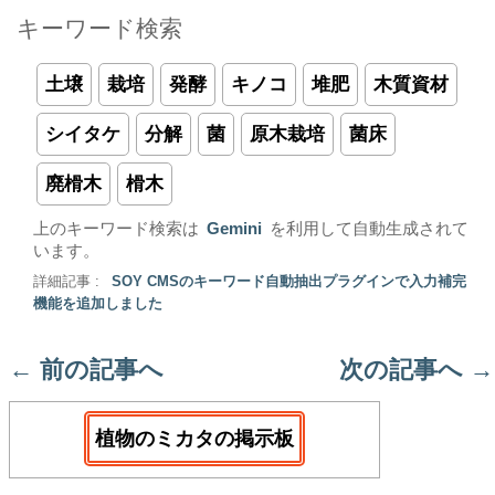
キーワード検索
土壌
栽培
発酵
キノコ
堆肥
木質資材
シイタケ
分解
菌
原木栽培
菌床
廃榾木
榾木
上のキーワード検索は
Gemini
を利用して自動生成されて
います。
詳細記事 :
SOY CMSのキーワード自動抽出プラグインで入力補完
機能を追加しました
←
前の記事へ
次の記事へ
→
植物のミカタの掲示板