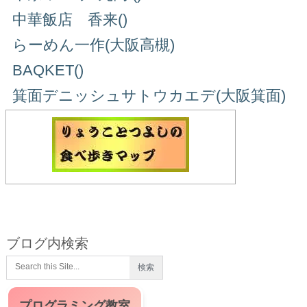
中華飯店 香来()
らーめん一作(大阪高槻)
BAQKET()
箕面デニッシュサトウカエデ(大阪箕面)
ブログ内検索
プログラミング教室