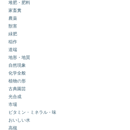
堆肥・肥料
家畜糞
農薬
獣害
緑肥
稲作
道端
地形・地質
自然現象
化学全般
植物の形
古典園芸
光合成
市場
ビタミン・ミネラル・味
おいしい水
高槻