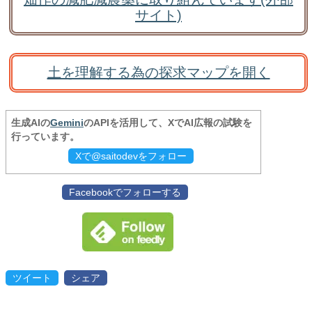
サイト)
土を理解する為の探求マップを開く
生成AIの
Gemini
のAPIを活用して、XでAI広報の試験を
行っています。
Xで@saitodevをフォロー
Facebookでフォローする
ツイート
シェア