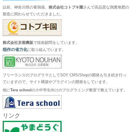
以前、神奈川県の養鶏場、
株式会社コトブキ園
さんで高品質な鶏糞堆肥の
製造に関わらせていただきました。
株式会社京都農販
で技術顧問をしています。
稲作の省力化
に取り組んでいます。
フリーランスのプログラマとしてSOY CMS/Shopの開発も引き続き行っ
ていますので、サイト構築やプラグインの開発をしています。
他に
Tera school
の小中学生向けのプログラミング教室で教えています。
リンク