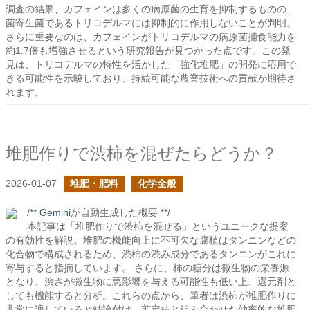
調査の結果、カフェインは多くの病原菌の生育を抑制するものの、
菌寄生菌であるトリコデルマには抑制的に作用しないことが判明。
さらに重要なのは、カフェインがトリコデルマの病原菌捕食能力を
約1.7倍も増強させるという研究報告が見つかった点です。この発
見は、トリコデルマの特性を活かした「強化堆肥」の開発に応用で
きる可能性を示唆しており、持続可能な農業技術への貢献が期待さ
れます。
堆肥作りで渋柿を混ぜたらどうか？
2026-01-07
堆肥・肥料
化学全般
/**
Gemini
が自動生成した概要 **/
本記事は「堆肥作りで渋柿を混ぜる」というユニークな提案
の有効性を解説。堆肥の機能向上に不可欠な腐植はタンニンなどの
化合物で構成されるため、渋柿の渋み成分であるタンニンがこれに
寄与すると指摘しています。 さらに、柿の糖分は微生物の栄養源
となり、渋さが微生物に悪影響を与える可能性も低い上、還元剤と
しても機能すると分析。これらの点から、筆者は渋柿が堆肥作りに
非常に適していると結論付け、剪定枝と組み合わせた効率的な堆肥