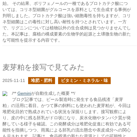
始。 その結果、ポリフェノールの一種であるプロトカテク酸につ
いては、コリネ型細菌がグルコースを原料として生合成する事例が
判明しました。プロトカテク酸は強い細胞毒性を持ちますが、コリ
ネ型細菌はこの毒性に対し高い耐性を持つとされています。一方
で、リグニンについては植物以外の生合成例は見つかりませんでし
た。本記事は、腐植の構成要素の生物学的起源と土壌微生物の新た
な可能性を提示する内容です。
麦芽粕を接写で見てみた
2025-11-11
堆肥・肥料
ビタミン・ミネラル・味
/**
Gemini
が自動生成した概要 **/
ブログ記事では、ビール製造時に発生する食品残渣「麦芽
粕」の活用に着目。かつて豚の飼料にも使われた麦芽粕が、今回は
堆肥化目的で熟成されている状況を深掘りします。接写観察によ
り、皮の中に残る胚乳がドロ状になり、炭水化物やタンパク質が発
酵している様子を確認。この発酵成分は堆肥化促進に有効である可
能性を指摘しつつ、雨風による胚乳の流出懸念や表皮成分への関心
も示されます。記事は、食品残渣の新たな資源としての可能性と、