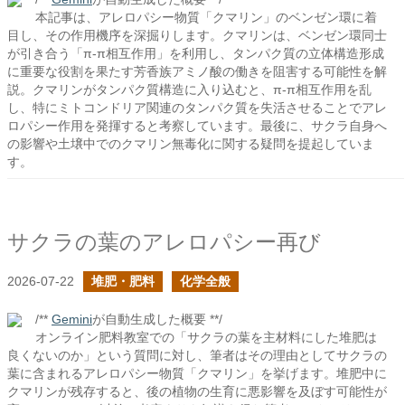
本記事は、アレロパシー物質「クマリン」のベンゼン環に着
目し、その作用機序を深掘りします。クマリンは、ベンゼン環同士
が引き合う「π-π相互作用」を利用し、タンパク質の立体構造形成
に重要な役割を果たす芳香族アミノ酸の働きを阻害する可能性を解
説。クマリンがタンパク質構造に入り込むと、π-π相互作用を乱
し、特にミトコンドリア関連のタンパク質を失活させることでアレ
ロパシー作用を発揮すると考察しています。最後に、サクラ自身へ
の影響や土壌中でのクマリン無毒化に関する疑問を提起していま
す。
サクラの葉のアレロパシー再び
2026-07-22
堆肥・肥料
化学全般
/**
Gemini
が自動生成した概要 **/
オンライン肥料教室での「サクラの葉を主材料にした堆肥は
良くないのか」という質問に対し、筆者はその理由としてサクラの
葉に含まれるアレロパシー物質「クマリン」を挙げます。堆肥中に
クマリンが残存すると、後の植物の生育に悪影響を及ぼす可能性が