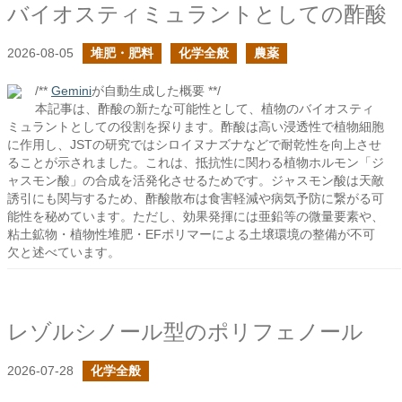
バイオスティミュラントとしての酢酸
2026-08-05
堆肥・肥料
化学全般
農薬
/**
Gemini
が自動生成した概要 **/
本記事は、酢酸の新たな可能性として、植物のバイオスティ
ミュラントとしての役割を探ります。酢酸は高い浸透性で植物細胞
に作用し、JSTの研究ではシロイヌナズナなどで耐乾性を向上させ
ることが示されました。これは、抵抗性に関わる植物ホルモン「ジ
ャスモン酸」の合成を活発化させるためです。ジャスモン酸は天敵
誘引にも関与するため、酢酸散布は食害軽減や病気予防に繋がる可
能性を秘めています。ただし、効果発揮には亜鉛等の微量要素や、
粘土鉱物・植物性堆肥・EFポリマーによる土壌環境の整備が不可
欠と述べています。
レゾルシノール型のポリフェノール
2026-07-28
化学全般