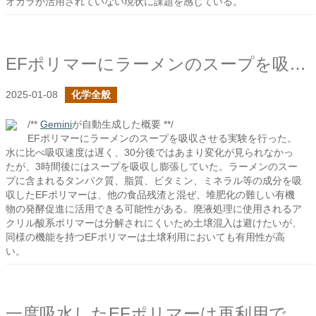
オカラが活用されていない現状に課題を感じている。
EFポリマーにラーメンのスープを吸わせてみた
2025-01-08
化学全般
/**
Gemini
が自動生成した概要 **/
EFポリマーにラーメンのスープを吸収させる実験を行った。
水に比べ吸収速度は遅く、30分後ではあまり変化が見られなかっ
たが、3時間後にはスープを吸収し膨張していた。ラーメンのスー
プに含まれるタンパク質、脂質、ビタミン、ミネラル等の成分を吸
収したEFポリマーは、他の食品残渣と混ぜ、堆肥化の難しい有機
物の発酵促進に活用できる可能性がある。廃液処理に使用されるア
クリル酸系ポリマーは分解されにくいため土壌混入は避けたいが、
同様の機能を持つEFポリマーは土壌利用においても有用性が高
い。
一度吸水したEFポリマーは再利用できるのか？