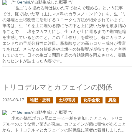
/**
Gemini
が自動生成した概要 **/
「生ゴミを埋める時は抜いた草で挟んで埋める」という記事
では、庭で抜いた草（主にマメ科のカラスノエンドウ）を、生ゴミ
の処理と土壌改善に活用するユニークな方法が紹介されています。
筆者は、生ゴミを土に埋める際にその下と上に抜いた草を敷き詰め
ることで、土壌をフカフカにし、生ゴミが土に還るまでの期間短縮
を実感しているとのこと。この「土作り」を重視し、特にカラスノ
エンドウの早期分解性に注目。脂肪酸などの高カロリー成分が豊富
であれば、さらなる分解促進や土壌への好影響が期待できると考察
しています。日々の生ゴミ問題と庭の有効活用を両立させる、実践
的なヒントが詰まった内容です。
トリコデルマとカフェインの関係
2026-03-17
堆肥・肥料
土壌環境
化学全般
農薬
/**
Gemini
が自動生成した概要 **/
米ぬか嫌気ボカシ肥にコーヒー粕を追加したところ、トリコ
デルマのような青い菌糸が発生。カフェインが菌に毒性があること
から、トリコデルマとカフェインの関係性に筆者は着目しました。