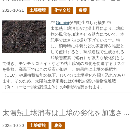
2025-10-21
土壌環境
化学全般
農薬
/**
Gemini
が自動生成した概要 **/
太陽熱土壌消毒が地温上昇により土壌鉱
物の風化を加速させる懸念について、本
記事ではさらに掘り下げています。特
に、消毒時に牛糞などの家畜糞を堆肥と
して使用すると、熟成過程で生成される
硝酸態窒素（硝石）が強力な酸化剤とし
て働き、モンモリロナイトなどの粘土鉱物の風化を促進するリスク
を指摘。高温下ではこの反応が加速し、結果的に土壌の保肥力
（CEC）や腐植蓄積能の低下、ひいては土壌劣化を招く恐れがあり
ます。そのため、太陽熱土壌消毒にはC/N比の高い植物性堆肥
（例：コーヒー抽出残渣主体）の利用が推奨されます。
太陽熱土壌消毒は土壌の劣化を加速させる恐れがある
2025-10-20
土壌環境
農薬