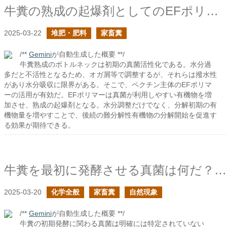
牛糞の熟成の起爆剤としてのEFポリマー
2025-03-22
堆肥・肥料
家畜糞
/**
Gemini
が自動生成した概要 **/
牛糞熟成のボトルネックは初期の真菌活性化である。水分過
多だと不活性となるため、オガ屑等で調整するが、それらは撥水性
があり水分吸収に限界がある。そこで、ペクチン主体のEFポリマ
ーの活用が有効だ。EFポリマーは真菌が利用しやすい有機物を増
加させ、熟成の起爆剤となる。水分調整だけでなく、分解初期の有
機物量を増やすことで、後続の難分解性有機物の分解開始を促進す
る効果が期待できる。
牛糞を最初に発酵させる真菌は何だ？の続き
2025-03-20
化学全般
家畜糞
自然現象
/**
Gemini
が自動生成した概要 **/
牛糞の初期発酵に関わる真菌は明確には特定されていない