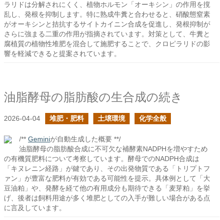
ラリドは分解されにくく、植物ホルモン「オーキシン」の作用を撹
乱し、発根を抑制します。特に熟成牛糞と合わせると、硝酸態窒素
がオーキシンと拮抗するサイトカイニン合成を促進し、発根抑制が
さらに強まる二重の作用が指摘されています。対策として、牛糞と
腐植質の植物性堆肥を混合して施肥することで、クロピラリドの影
響を軽減できると提案されています。
油脂酵母の脂肪酸の生合成の続き
2026-04-04
堆肥・肥料
土壌環境
化学全般
/**
Gemini
が自動生成した概要 **/
油脂酵母の脂肪酸合成に不可欠な補酵素NADPHを増やすため
の有機質肥料について考察しています。酵母でのNADPH合成は
「キヌレニン経路」が鍵であり、その出発物質である「トリプトフ
ァン」が豊富な肥料が有効である可能性を提示。具体例として「大
豆油粕」や、発酵を経て他の有用成分も期待できる「麦芽粕」を挙
げ、後者は飼料用途が多く堆肥としての入手が難しい場合がある点
に言及しています。