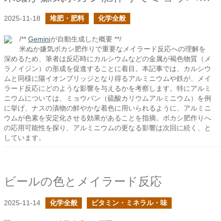
2025-11-18
堆肥・肥料
化学全般
/**
Gemini
が自動生成した概要 **/
米ぬか嫌気ボカシ肥作りで重要なメイラード反応への理解を
深めるため、筆者は反応時にカルシウムなどの金属が褐色物質（メ
ラノイジン）の形成を促進することに着目。本記事では、カルシウ
ムと同様に陽イオンブリッジとなり得るアルミニウムや鉄が、メイ
ラード反応にどのような影響を与えるかを考察します。特にアルミ
ニウムについては、ミョウバン（硫酸カリウムアルミニウム）を例
に挙げ、ナスの漬物の鮮やかな着色に用いられるように、アルミニ
ウムが色素を安定化させる効果があることを指摘。ボカシ肥作りへ
の応用可能性を探り、アルミニウムの更なる影響は次回に続く、と
しています。
ビールの色とメイラード反応
2025-11-14
化学全般
ビタミン・ミネラル・味