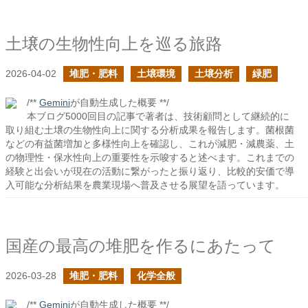
土壌の生物性向上を巡る旅路
2026-04-02
堆肥・肥料
土壌環境
土壌分析
緑肥
/**
Gemini
が自動生成した概要 **/
本ブログ5000回目の記事で著者は、技術顧問として継続的に
取り組む土壌の生物性向上に関する分析成果を報告します。菌根菌
などの有益菌増加と多様性向上を確認し、これが減肥・減農薬、土
の物理性・保水性向上の重要性を示唆すると述べます。これまでの
経験と出会いが現在の活動に繋がったと振り返り、比較的安価で導
入可能な分析結果を農業現場へ普及させる展望を語っています。
国産の最高の堆肥を作るにあたって
2026-03-28
堆肥・肥料
化学全般
/**
Gemini
が自動生成した概要 **/