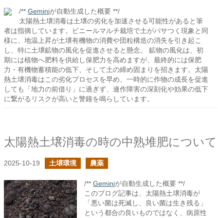
/**
Gemini
が自動生成した概要 **/
太陽熱土壌消毒は土壌の劣化を加速させる可能性があると筆
者は指摘しています。ビニールマルチ栽培で土がパサつく現象と同
様に、地温上昇が土壌有機物の消費や団粒構造の消失を引き起こ
し、特に土壌鉱物の風化を促進させると懸念。 鉱物の風化は、初
期には植物へ肥料を供給し保肥力を高めますが、最終的には保肥
力・有機物蓄積能の低下、そして土の締め固まりを招きます。太陽
熱土壌消毒はこの劣化プロセスを早め、一時的に作物の成長を促進
しても「地力の前借り」に過ぎず、連作障害の深刻化や効果の低下
に繋がるリスクが高いと警鐘を鳴らしています。
太陽熱土壌消毒の時の中熟堆肥について
2025-10-19
土壌環境
農薬
/**
Gemini
が自動生成した概要 **/
このブログ記事は、太陽熱土壌消毒が
「悪い菌は死滅し、良い菌は生き残る」
という都合の良いものではなく、病原性