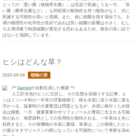
とっての「悪い菌（植物寄生菌）」は高温で死滅しうる一方、「良
い菌（菌寄生菌など）」も同程度の耐熱性を持つ報告がなく、共に
死滅する可能性が高いと指摘。また、仮に細菌を指す場合でも、土
壌の物理性や化学性が良好であれば良い細菌の影響は小さく、むし
ろ土壌消毒で病原細菌が悪化する恐れもあるため、都合の良い話で
はないと強調しています。
ヒシはどんな草？
2025-09-08
植物の形
/**
Gemini
が自動生成した概要 **/
人工貯水池のヒシに注目し、その生態を深掘りする記事。ヒ
シはミソハギ科の一年草の浮葉植物で、根を水底に張り水面に葉を
浮かべる。猛暑時の大量繁茂は問題となるが、水底に根付くため除
去は困難。一方、微量要素やポリフェノールが豊富に含まれる可能
性があり、堆肥原料としての有用性が期待される。一年草ゆえ冬に
枯死すると、その有機物が水底に蓄積。筆者は、この堆積したヒシ
の葉がオタマジャクシの餌になっている可能性について考察を深め