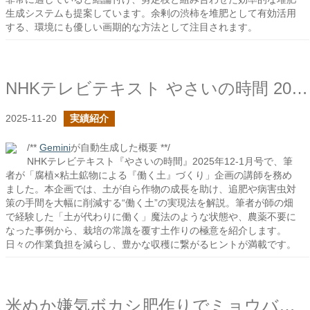
生成システムも提案しています。余剰の渋柿を堆肥として有効活用
する、環境にも優しい画期的な方法として注目されます。
NHKテレビテキスト やさいの時間 2025年12-1月号の働く土づくりの企画で講師をしました
2025-11-20
実績紹介
/**
Gemini
が自動生成した概要 **/
NHKテレビテキスト『やさいの時間』2025年12-1月号で、筆
者が「腐植×粘土鉱物による『働く土』づくり」企画の講師を務め
ました。本企画では、土が自ら作物の成長を助け、追肥や病害虫対
策の手間を大幅に削減する“働く土”の実現法を解説。筆者が師の畑
で経験した「土が代わりに働く」魔法のような状態や、農薬不要に
なった事例から、栽培の常識を覆す土作りの極意を紹介します。
日々の作業負担を減らし、豊かな収穫に繋がるヒントが満載です。
米ぬか嫌気ボカシ肥作りでミョウバンや鉄粉を入れると反応は加速するか？