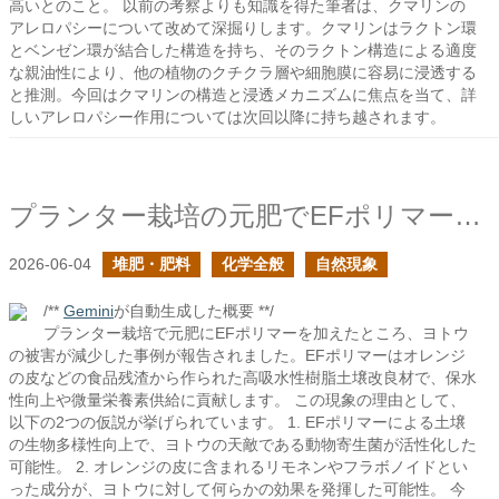
高いとのこと。 以前の考察よりも知識を得た筆者は、クマリンの
アレロパシーについて改めて深掘りします。クマリンはラクトン環
とベンゼン環が結合した構造を持ち、そのラクトン構造による適度
な親油性により、他の植物のクチクラ層や細胞膜に容易に浸透する
と推測。今回はクマリンの構造と浸透メカニズムに焦点を当て、詳
しいアレロパシー作用については次回以降に持ち越されます。
プランター栽培の元肥でEFポリマーを加えたらヨトウの被害が減ったのは何故？
2026-06-04
堆肥・肥料
化学全般
自然現象
/**
Gemini
が自動生成した概要 **/
プランター栽培で元肥にEFポリマーを加えたところ、ヨトウ
の被害が減少した事例が報告されました。EFポリマーはオレンジ
の皮などの食品残渣から作られた高吸水性樹脂土壌改良材で、保水
性向上や微量栄養素供給に貢献します。 この現象の理由として、
以下の2つの仮説が挙げられています。 1. EFポリマーによる土壌
の生物多様性向上で、ヨトウの天敵である動物寄生菌が活性化した
可能性。 2. オレンジの皮に含まれるリモネンやフラボノイドとい
った成分が、ヨトウに対して何らかの効果を発揮した可能性。 今