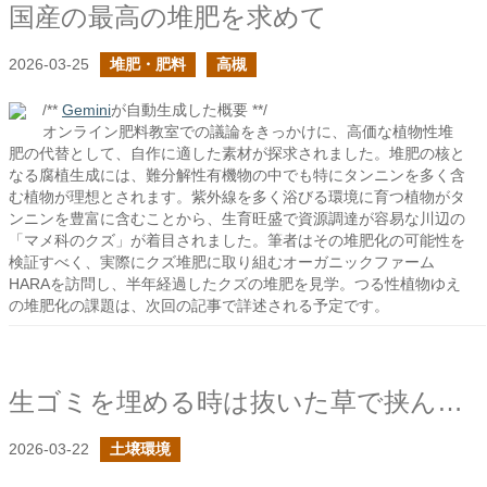
国産の最高の堆肥を求めて
2026-03-25
堆肥・肥料
高槻
/**
Gemini
が自動生成した概要 **/
オンライン肥料教室での議論をきっかけに、高価な植物性堆
肥の代替として、自作に適した素材が探求されました。堆肥の核と
なる腐植生成には、難分解性有機物の中でも特にタンニンを多く含
む植物が理想とされます。紫外線を多く浴びる環境に育つ植物がタ
ンニンを豊富に含むことから、生育旺盛で資源調達が容易な川辺の
「マメ科のクズ」が着目されました。筆者はその堆肥化の可能性を
検証すべく、実際にクズ堆肥に取り組むオーガニックファーム
HARAを訪問し、半年経過したクズの堆肥を見学。つる性植物ゆえ
の堆肥化の課題は、次回の記事で詳述される予定です。
生ゴミを埋める時は抜いた草で挟んで埋める
2026-03-22
土壌環境