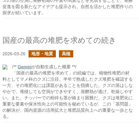
ズの茎の空洞に発酵初期の牛糞や馬糞などを充填することで、発酵
促進を図る新たなアイデアも提示され、自然を活かした堆肥作りの
探求が続いています。
国産の最高の堆肥を求めての続き
2026-03-26
地形・地質
高槻
/**
Gemini
が自動生成した概要 **/
「国産の最高の堆肥を求めて」の続編では、植物性堆肥の材
料としてマメ科のクズに注目。半年で熟成したクズ堆肥を確認する
一方、その堆肥化には課題があることを指摘した。クズの茎はしな
やかで、堆積しても空洞ができやすく、発酵熱が逃げ、乾燥しやす
い。また、チッパーでの粉砕も茎が絡まり困難だ。クズは堆肥化に
重要な要素や保水性向上の可能性を秘めているが、この「茎問題」
の解決が、国内資源の活用拡大と堆肥品質向上への重要な一歩とな
る。