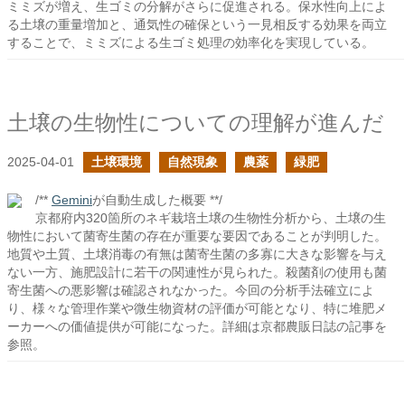
ミミズが増え、生ゴミの分解がさらに促進される。保水性向上によ
る土壌の重量増加と、通気性の確保という一見相反する効果を両立
することで、ミミズによる生ゴミ処理の効率化を実現している。
土壌の生物性についての理解が進んだ
2025-04-01
土壌環境
自然現象
農薬
緑肥
/**
Gemini
が自動生成した概要 **/
京都府内320箇所のネギ栽培土壌の生物性分析から、土壌の生
物性において菌寄生菌の存在が重要な要因であることが判明した。
地質や土質、土壌消毒の有無は菌寄生菌の多寡に大きな影響を与え
ない一方、施肥設計に若干の関連性が見られた。殺菌剤の使用も菌
寄生菌への悪影響は確認されなかった。今回の分析手法確立によ
り、様々な管理作業や微生物資材の評価が可能となり、特に堆肥メ
ーカーへの価値提供が可能になった。詳細は京都農販日誌の記事を
参照。