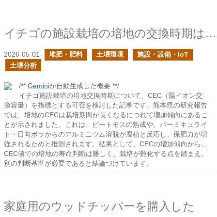
イチゴの施設栽培の培地の交換時期はどのように判断すれば良い？
2026-05-01
堆肥・肥料
土壌環境
施設・設備・IoT
土壌分析
/**
Gemini
が自動生成した概要 **/
イチゴ施設栽培の培地交換時期について、CEC（陽イオン交
換容量）を指標とする可否を検討した記事です。熊本県の研究報告
では、培地のCECは栽培期間が長くなるにつれて増加傾向にあるこ
とが示されました。これは、ピートモスの熟成や、バーミキュライ
ト・日向ボラからのアルミニウム溶脱が腐植と反応し、保肥力が増
強されるためと推測されます。結果として、CECの増加傾向から、
CEC値での培地の寿命判断は難しく、栽培が難化する点を踏まえ、
別の判断基準が必要であると結論づけています。
家庭用のウッドチッパーを購入した