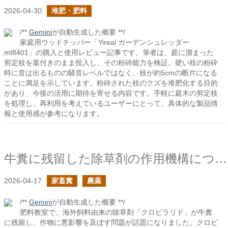
2026-04-30
堆肥・肥料
/**
Gemini
が自動生成した概要 **/
家庭用ウッドチッパー「Yireal ガーデンシュレッダー
mt8401」の購入と使用レビュー記事です。筆者は、庭に溜まった
剪定枝を葉付きのまま投入し、その粉砕能力を検証。硬い枝の粉砕
時に音は出るものの騒音レベルではなく、枝が約5cmの断片になる
ことに満足を示しています。粉砕された枝のクズを堆肥化する目的
があり、今後の活用に期待を寄せる内容です。手軽に庭木の剪定枝
を処理し、再利用を考えているユーザーにとって、具体的な製品情
報と使用感が参考になります。
牛糞に残留した除草剤の作用機構について
2026-04-17
家畜糞
農薬
/**
Gemini
が自動生成した概要 **/
肥料教室で、海外飼料由来の除草剤「クロピラリド」が牛糞
に残留し、作物に悪影響を及ぼす問題が話題になりました。クロピ