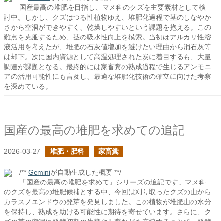
国産最高の堆肥を目指し、マメ科のクズを主要素材として検
討中。しかし、クズはつる性植物ゆえ、堆肥化過程で茎のしなやか
さから空洞ができやすく、乾燥しやすいという課題を抱える。この
難点を克服するため、茎の吸水性向上を模索。当初はアルカリ性溶
液活用を考えたが、堆肥の石灰値増加を避けたい理由から消石灰等
は却下。次に国内資源として高温処理された炭に着目するも、大量
調達が課題となる。最終的には家畜糞の熟成過程で生じるアンモニ
アの活用可能性にも言及し、最適な堆肥化技術の確立に向けた考察
を深めている。
国産の最高の堆肥を求めての追記
2026-03-27
堆肥・肥料
家畜糞
/**
Gemini
が自動生成した概要 **/
「国産の最高の堆肥を求めて」シリーズの追記です。マメ科
のクズを最高の堆肥候補とする中、今回は刈り取ったクズの山から
カラスノエンドウの発芽を発見しました。この植物が堆肥山の水分
を保持し、熟成を助ける可能性に期待を寄せています。さらに、ク