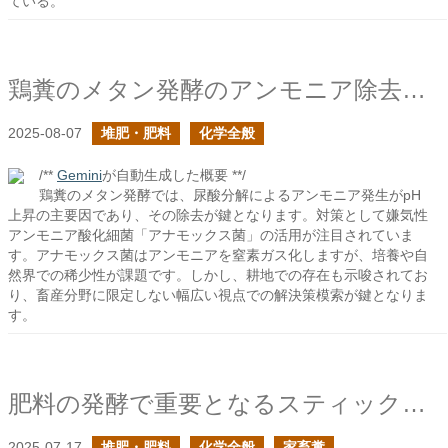
ている。
鶏糞のメタン発酵のアンモニア除去技術のあれこれ
2025-08-07
堆肥・肥料
化学全般
/**
Gemini
が自動生成した概要 **/
鶏糞のメタン発酵では、尿酸分解によるアンモニア発生がpH
上昇の主要因であり、その除去が鍵となります。対策として嫌気性
アンモニア酸化細菌「アナモックス菌」の活用が注目されていま
す。アナモックス菌はアンモニアを窒素ガス化しますが、培養や自
然界での稀少性が課題です。しかし、耕地での存在も示唆されてお
り、畜産分野に限定しない幅広い視点での解決策模索が鍵となりま
す。
肥料の発酵で重要となるスティックランド反応
2025-07-17
堆肥・肥料
化学全般
家畜糞