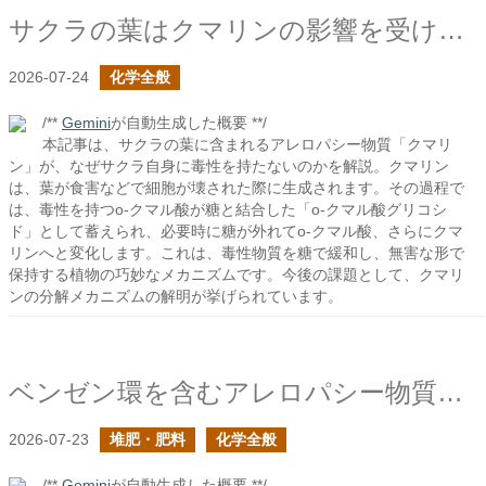
サクラの葉はクマリンの影響を受けないのか？
2026-07-24
化学全般
/**
Gemini
が自動生成した概要 **/
本記事は、サクラの葉に含まれるアレロパシー物質「クマリ
ン」が、なぜサクラ自身に毒性を持たないのかを解説。クマリン
は、葉が食害などで細胞が壊された際に生成されます。その過程で
は、毒性を持つo-クマル酸が糖と結合した「o-クマル酸グリコシ
ド」として蓄えられ、必要時に糖が外れてo-クマル酸、さらにクマ
リンへと変化します。これは、毒性物質を糖で緩和し、無害な形で
保持する植物の巧妙なメカニズムです。今後の課題として、クマリ
ンの分解メカニズムの解明が挙げられています。
ベンゼン環を含むアレロパシー物質の作用について
2026-07-23
堆肥・肥料
化学全般
/**
Gemini
が自動生成した概要 **/