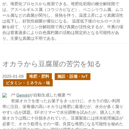
が、堆肥化プロセスから推測できる。堆肥化初期の糖分解段階で
は、アスペルギルス属（コウジカビなど）、ペニシリウム属、ムコ
ール属などの真菌が関与し、発熱を伴う。温度上昇により真菌活性
は低下し、好気性細菌が優位になる。 温度低下後のセルロース分
解を経て、リグニン分解段階で再び真菌が活性化するが、牛糞の場
合は窒素過多により白色腐朽菌の活動は限定的となる可能性があ
り、主要な真菌は不明である。
オカラから豆腐屋の苦労を知る
2025-01-09
堆肥・肥料
施設・設備・IoT
ビタミン・ミネラル・味
/**
Gemini
が自動生成した概要 **/
乾燥オカラを使ったお菓子をきっかけに、オカラの低い利用
率に注目。栄養価の高いオカラは堆肥に最適だが、水分が多く腐り
やすい点が課題。EFポリマーで水分調整を試みたが、購入した乾
燥オカラは既に十分脱水されていた。豆腐製造には排水処理施設が
必要で、オカラ処理もその一環。良質な堆肥になる可能性を秘めた