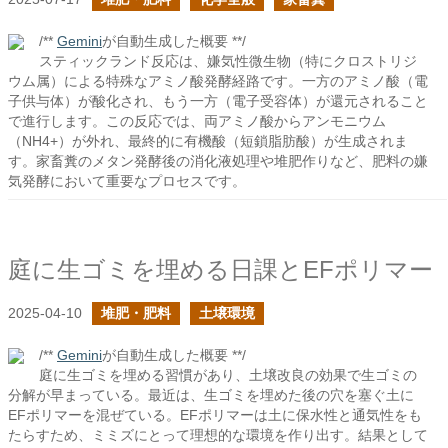
/**
Gemini
が自動生成した概要 **/
スティックランド反応は、嫌気性微生物（特にクロストリジ
ウム属）による特殊なアミノ酸発酵経路です。一方のアミノ酸（電
子供与体）が酸化され、もう一方（電子受容体）が還元されること
で進行します。この反応では、両アミノ酸からアンモニウム
（NH4+）が外れ、最終的に有機酸（短鎖脂肪酸）が生成されま
す。家畜糞のメタン発酵後の消化液処理や堆肥作りなど、肥料の嫌
気発酵において重要なプロセスです。
庭に生ゴミを埋める日課とEFポリマー
2025-04-10
堆肥・肥料
土壌環境
/**
Gemini
が自動生成した概要 **/
庭に生ゴミを埋める習慣があり、土壌改良の効果で生ゴミの
分解が早まっている。最近は、生ゴミを埋めた後の穴を塞ぐ土に
EFポリマーを混ぜている。EFポリマーは土に保水性と通気性をも
たらすため、ミミズにとって理想的な環境を作り出す。結果として