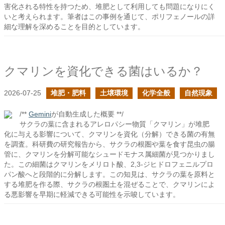
害化される特性を持つため、堆肥として利用しても問題になりにく
いと考えられます。筆者はこの事例を通じて、ポリフェノールの詳
細な理解を深めることを目的としています。
クマリンを資化できる菌はいるか？
2026-07-25
堆肥・肥料
土壌環境
化学全般
自然現象
/**
Gemini
が自動生成した概要 **/
サクラの葉に含まれるアレロパシー物質「クマリン」が堆肥
化に与える影響について、クマリンを資化（分解）できる菌の有無
を調査。科研費の研究報告から、サクラの根圏や葉を食す昆虫の腸
管に、クマリンを分解可能なシュードモナス属細菌が見つかりまし
た。この細菌はクマリンをメリロト酸、2,3-ジヒドロフェニルプロ
パン酸へと段階的に分解します。この知見は、サクラの葉を原料と
する堆肥を作る際、サクラの根圏土を混ぜることで、クマリンによ
る悪影響を早期に軽減できる可能性を示唆しています。