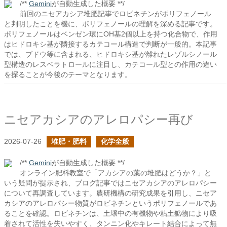
/**
Gemini
が自動生成した概要 **/
前回のニセアカシア堆肥記事でロビネチンがポリフェノール
と判明したことを機に、ポリフェノールの理解を深める記事です。
ポリフェノールはベンゼン環にOH基2個以上を持つ化合物で、作用
はヒドロキシ基が隣接するカテコール構造で判断が一般的。本記事
では、ブドウ等に含まれる、ヒドロキシ基が離れたレゾルシノール
型構造のレスベラトロールに注目し、カテコール型との作用の違い
を探ることが今後のテーマとなります。
ニセアカシアのアレロパシー再び
2026-07-26
堆肥・肥料
化学全般
/**
Gemini
が自動生成した概要 **/
オンライン肥料教室で「アカシアの葉の堆肥はどうか？」と
いう疑問が提示され、ブログ記事ではニセアカシアのアレロパシー
について再調査しています。農研機構の研究成果を引用し、ニセア
カシアのアレロパシー物質がロビネチンというポリフェノールであ
ることを確認。ロビネチンは、土壌中の有機物や粘土鉱物により吸
着されて活性を失いやすく、タンニン化やキレート結合によって無