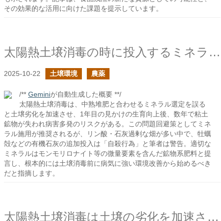
その効果的な活用に向けた課題を提示しています。
太陽熱土壌消毒の時に投入するミネラルの選定は適切か？
2025-10-22
土壌環境
農薬
/**
Gemini
が自動生成した概要 **/
太陽熱土壌消毒は、中熟堆肥と合わせるミネラル選定を誤る
と土壌劣化を加速させ、1年目の見かけの生育向上後、数年で粘土
鉱物が失われ病害多発のリスクがある。この問題回避策としてミネ
ラル施用が推奨されるが、リン酸・石灰過剰な畑が多い中で、牡蠣
殻などの有機石灰の追加投入は「自殺行為」と筆者は警告。適切な
ミネラルはモンモリロナイト等の微量要素を含んだ鉱物系肥料と提
言し、根本的には土壌消毒前に病気に強い環境改善から始めるべき
だと指摘します。
太陽熱土壌消毒は土壌の劣化を加速させる恐れがあるの続き