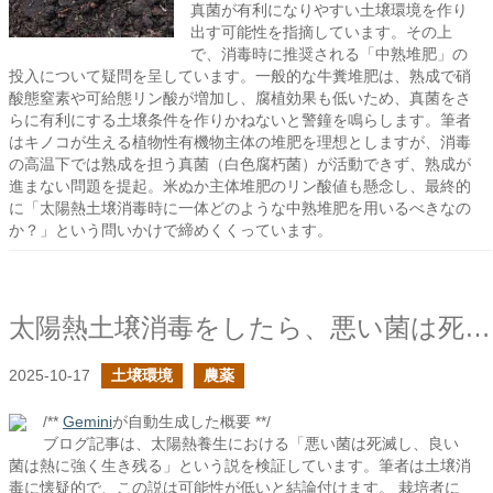
真菌が有利になりやすい土壌環境を作り
出す可能性を指摘しています。その上
で、消毒時に推奨される「中熟堆肥」の
投入について疑問を呈しています。一般的な牛糞堆肥は、熟成で硝
酸態窒素や可給態リン酸が増加し、腐植効果も低いため、真菌をさ
らに有利にする土壌条件を作りかねないと警鐘を鳴らします。筆者
はキノコが生える植物性有機物主体の堆肥を理想としますが、消毒
の高温下では熟成を担う真菌（白色腐朽菌）が活動できず、熟成が
進まない問題を提起。米ぬか主体堆肥のリン酸値も懸念し、最終的
に「太陽熱土壌消毒時に一体どのような中熟堆肥を用いるべきなの
か？」という問いかけで締めくくっています。
太陽熱土壌消毒をしたら、悪い菌は死滅し、良い菌は生き残るのか？
2025-10-17
土壌環境
農薬
/**
Gemini
が自動生成した概要 **/
ブログ記事は、太陽熱養生における「悪い菌は死滅し、良い
菌は熱に強く生き残る」という説を検証しています。筆者は土壌消
毒に懐疑的で、この説は可能性が低いと結論付けます。 栽培者に