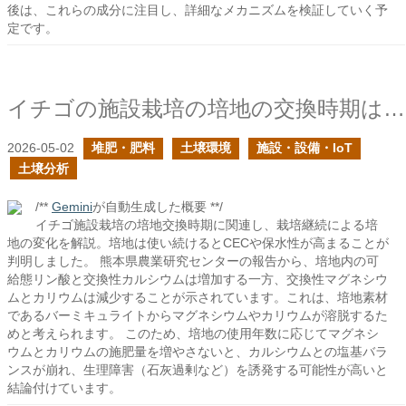
後は、これらの成分に注目し、詳細なメカニズムを検証していく予
定です。
イチゴの施設栽培の培地の交換時期はどのように判断すれば良い？の続き
2026-05-02
堆肥・肥料
土壌環境
施設・設備・IoT
土壌分析
/**
Gemini
が自動生成した概要 **/
イチゴ施設栽培の培地交換時期に関連し、栽培継続による培
地の変化を解説。培地は使い続けるとCECや保水性が高まることが
判明しました。 熊本県農業研究センターの報告から、培地内の可
給態リン酸と交換性カルシウムは増加する一方、交換性マグネシウ
ムとカリウムは減少することが示されています。これは、培地素材
であるバーミキュライトからマグネシウムやカリウムが溶脱するた
めと考えられます。 このため、培地の使用年数に応じてマグネシ
ウムとカリウムの施肥量を増やさないと、カルシウムとの塩基バラ
ンスが崩れ、生理障害（石灰過剰など）を誘発する可能性が高いと
結論付けています。