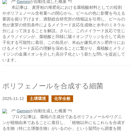
/**
Gemini
が自動生成した概要 **/
本記事は、麦芽粕の堆肥化における腐植酸材料としての役割
やポリフェノール含有量への関心から、ビールの色に影響を与える
要因を掘り下げます。酒類総合研究所の情報誌を引用し、ビールの
色が麦芽の焙煎条件によるメイラード反応生成物と水中のミネラル
分によって決まることを解説。さらに、このメイラード反応で生じ
るメラノイジンが、腐植酸と同様に陽イオンブリッジを介して高分
子化する可能性に着目。この知見が、米ぬか嫌気ボカシ肥作りにお
けるメイラード反応の理解を深めることに繋がり、腐植酸とメラノ
イジンの金属イオンを介した高分子化という新たな問いを提起して
います。
ポリフェノールを合成する細菌
2025-11-12
土壌環境
化学全般
/**
Gemini
が自動生成した概要 **/
ブログ記事は、腐植の主成分であるポリフェノールやリグニ
ンが植物由来であることに着目し、「植物以外にもこれらを合成す
る生物（特に土壌微生物）がいるのか」という疑問から調査を開