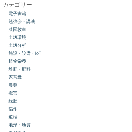
カテゴリー
電子書籍
勉強会・講演
菜園教室
土壌環境
土壌分析
施設・設備・IoT
植物栄養
堆肥・肥料
家畜糞
農薬
獣害
緑肥
稲作
道端
地形・地質