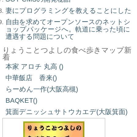
妻にプログラミングを教えることにした
自由を求めてオープンソースのネットシ
ョップパッケージへ。軌道に乗った頃に
遭遇する問題について
りょうことつよしの食べ歩きマップ新
着
本家 アロチ 丸高 ()
中華飯店 香来()
らーめん一作(大阪高槻)
BAQKET()
箕面デニッシュサトウカエデ(大阪箕面)