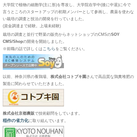
大学院で植物の細胞学(主に形)を専攻し、大学院在学中(後に中退)に今で
言うところのスタートアップの初期メンバーとして参画し、農薬を使わな
い栽培の調査と技法の開発を行っていました。
(資金調達まで経験。上場未経験)
栽培の調査と並行で野菜の販売からネットショップのCMSの
SOY
CMS/Shop
の開発を開始しました。
こちら
※前職の話で詳しくは
をご覧ください。
以前、神奈川県の養鶏場、
株式会社コトブキ園
さんで高品質な鶏糞堆肥の
製造に関わらせていただきました。
株式会社京都農販
で技術顧問をしています。
稲作の省力化
に取り組んでいます。