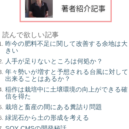
読んで欲しい記事
昨今の肥料不足に関して改善する余地は大
きい
人手が足りないところは何処か？
年々勢いが増すと予想される台風に対して
出来ることはあるか？
稲作は栽培中に土壌環境の向上ができる確
信を得た
栽培と畜産の間にある糞詰り問題
緑泥石から土の形成を考える
SOY CMSの開発秘話