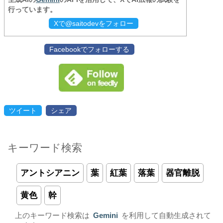
行っています。
Xで@saitodevをフォロー
Facebookでフォローする
ツイート
シェア
キーワード検索
アントシアニン
葉
紅葉
落葉
器官離脱
黄色
幹
上のキーワード検索は
Gemini
を利用して自動生成されて