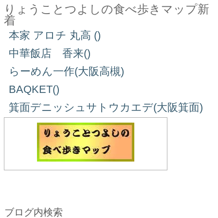
りょうことつよしの食べ歩きマップ新
着
本家 アロチ 丸高 ()
中華飯店 香来()
らーめん一作(大阪高槻)
BAQKET()
箕面デニッシュサトウカエデ(大阪箕面)
ブログ内検索