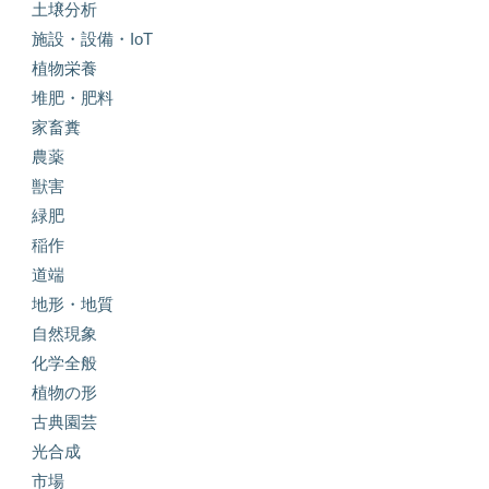
土壌分析
施設・設備・IoT
植物栄養
堆肥・肥料
家畜糞
農薬
獣害
緑肥
稲作
道端
地形・地質
自然現象
化学全般
植物の形
古典園芸
光合成
市場