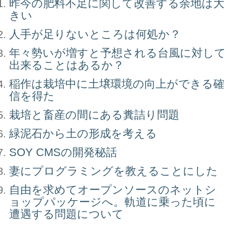
昨今の肥料不足に関して改善する余地は大
きい
人手が足りないところは何処か？
年々勢いが増すと予想される台風に対して
出来ることはあるか？
稲作は栽培中に土壌環境の向上ができる確
信を得た
栽培と畜産の間にある糞詰り問題
緑泥石から土の形成を考える
SOY CMSの開発秘話
妻にプログラミングを教えることにした
自由を求めてオープンソースのネットシ
ョップパッケージへ。軌道に乗った頃に
遭遇する問題について