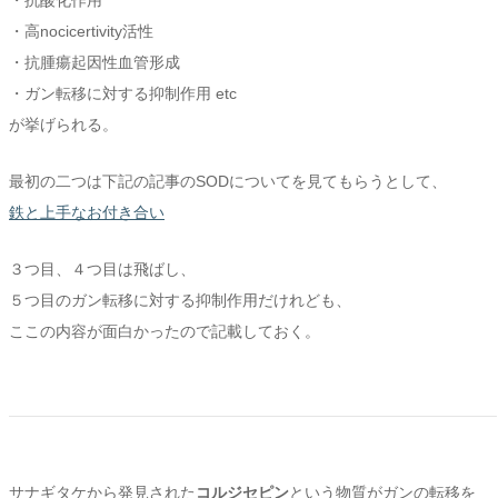
・高nocicertivity活性
・抗腫瘍起因性血管形成
・ガン転移に対する抑制作用 etc
が挙げられる。
最初の二つは下記の記事のSODについてを見てもらうとして、
鉄と上手なお付き合い
３つ目、４つ目は飛ばし、
５つ目のガン転移に対する抑制作用だけれども、
ここの内容が面白かったので記載しておく。
サナギタケから発見された
コルジセピン
という物質がガンの転移を