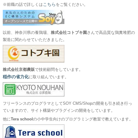
こちら
※前職の話で詳しくは
をご覧ください。
以前、神奈川県の養鶏場、
株式会社コトブキ園
さんで高品質な鶏糞堆肥の
製造に関わらせていただきました。
株式会社京都農販
で技術顧問をしています。
稲作の省力化
に取り組んでいます。
フリーランスのプログラマとしてSOY CMS/Shopの開発も引き続き行っ
ていますので、サイト構築やプラグインの開発をしています。
他に
Tera school
の小中学生向けのプログラミング教室で教えています。