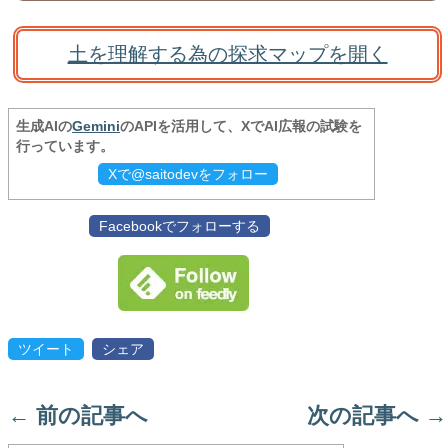
土を理解する為の探求マップを開く
生成AIの
Gemini
のAPIを活用して、XでAI広報の試験を
行っています。
Xで@saitodevをフォロー
Facebookでフォローする
ツイート
シェア
←
前の記事へ
次の記事へ
→