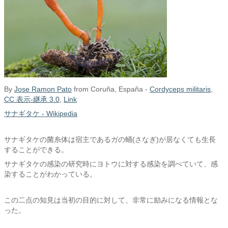
By
Jose Ramon Pato
from Coruña, España -
Cordyceps militaris
,
CC 表示-継承 3.0
,
Link
サナギタケ - Wikipedia
サナギタケの菌糸体は宿主であるガの蛹(さなぎ)が居なくても生長
することができる。
サナギタケの感染の研究時にヨトウに対する感染を調べていて、感
染することがわかっている。
この二点の知見は当初の目的に対して、非常に励みになる情報とな
った。