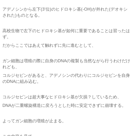
アデノシンから左下(3'位)のヒドロキシ基(-OH)が外れた(デオキシ
された)ものとなる。
高校生物で左下のヒドロキシ基が如何に重要であることは習ったは
ず。
だからここではあえて触れずに先に進むとして、
ガン細胞は増殖の際に自身のDNAの複製も当然ながら行うわけだけ
れども、
コルジセピンがあると、アデノシンの代わりにコルジセピンを自身
のDNAに組み込む。
コルジセピンは超大事なヒドロキシ基が欠損？しているため、
DNAが二重螺旋構造に戻ろうとした時に安定できずに崩壊する。
よってガン細胞の増殖が止まる。