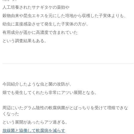
人工培養されたサナギタケの薬効や
穀物由来や昆虫エキスを元にした培地から収穫した子実体よりも、
幼虫に直接感染させて発生した子実体の方が、
有用成分が遥かに高濃度で含まれていた
という調査結果もある。
今回紹介したような虫と菌の攻防が、
畑でも発生してくれたら非常にアツい展開となる。
周辺にいたグラム陰性の軟腐病菌がとばっちりを受けて増殖できな
くなった
という展開があったらアツ過ぎる。
放線菌と協働して軟腐病を減らす