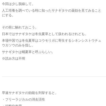
今回は少し脱線して、
人工培養を調べている時に知ったサナギタケの薬効を見てみること
にする。
その前に触れておこう。
日本ではサナギタケは冬虫夏草として扱われるけれども、
本場中国では冬虫夏草はコウモリガに寄生するシネンシストウチュ
ウカソウのみを指し、
サナギタケは蛹夏草と呼ぶらしい。
※読み方は不明
早速サナギタケの効能を列挙すると、
・フリーラジカルの消去活性
・抗酸化作用