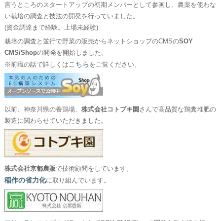
言うところのスタートアップの初期メンバーとして参画し、農薬を使わな
い栽培の調査と技法の開発を行っていました。
(資金調達まで経験。上場未経験)
栽培の調査と並行で野菜の販売からネットショップのCMSの
SOY
CMS/Shop
の開発を開始しました。
こちら
※前職の話で詳しくは
をご覧ください。
以前、神奈川県の養鶏場、
株式会社コトブキ園
さんで高品質な鶏糞堆肥の
製造に関わらせていただきました。
株式会社京都農販
で技術顧問をしています。
稲作の省力化
に取り組んでいます。