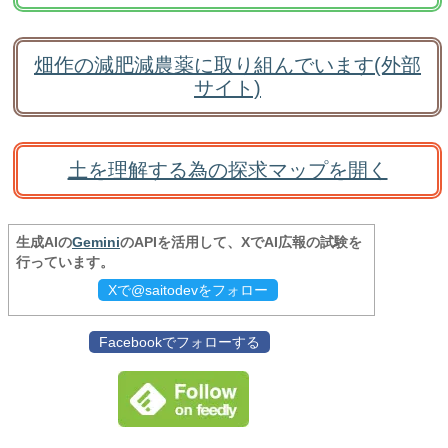
畑作の減肥減農薬に取り組んでいます(外部
サイト)
土を理解する為の探求マップを開く
生成AIの
Gemini
のAPIを活用して、XでAI広報の試験を
行っています。
Xで@saitodevをフォロー
Facebookでフォローする