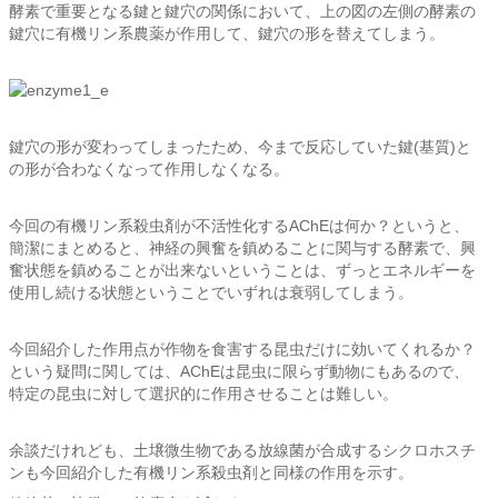
酵素で重要となる鍵と鍵穴の関係において、上の図の左側の酵素の
鍵穴に有機リン系農薬が作用して、鍵穴の形を替えてしまう。
鍵穴の形が変わってしまったため、今まで反応していた鍵(基質)と
の形が合わなくなって作用しなくなる。
今回の有機リン系殺虫剤が不活性化するAChEは何か？というと、
簡潔にまとめると、神経の興奮を鎮めることに関与する酵素で、興
奮状態を鎮めることが出来ないということは、ずっとエネルギーを
使用し続ける状態ということでいずれは衰弱してしまう。
今回紹介した作用点が作物を食害する昆虫だけに効いてくれるか？
という疑問に関しては、AChEは昆虫に限らず動物にもあるので、
特定の昆虫に対して選択的に作用させることは難しい。
余談だけれども、土壌微生物である放線菌が合成するシクロホスチ
ンも今回紹介した有機リン系殺虫剤と同様の作用を示す。