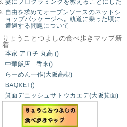
妻にプログラミングを教えることにした
自由を求めてオープンソースのネットシ
ョップパッケージへ。軌道に乗った頃に
遭遇する問題について
りょうことつよしの食べ歩きマップ新
着
本家 アロチ 丸高 ()
中華飯店 香来()
らーめん一作(大阪高槻)
BAQKET()
箕面デニッシュサトウカエデ(大阪箕面)