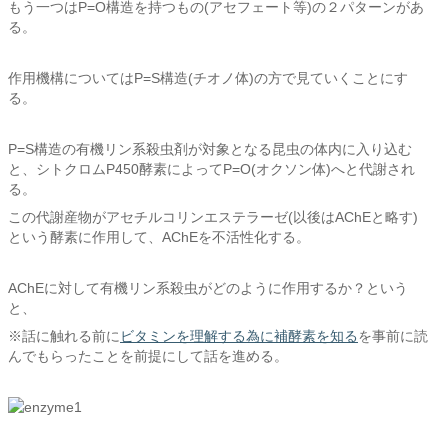
もう一つはP=O構造を持つもの(アセフェート等)の２パターンがあ
る。
作用機構についてはP=S構造(チオノ体)の方で見ていくことにす
る。
P=S構造の有機リン系殺虫剤が対象となる昆虫の体内に入り込む
と、シトクロムP450酵素によってP=O(オクソン体)へと代謝され
る。
この代謝産物がアセチルコリンエステラーゼ(以後はAChEと略す)
という酵素に作用して、AChEを不活性化する。
AChEに対して有機リン系殺虫がどのように作用するか？という
と、
※話に触れる前に
ビタミンを理解する為に補酵素を知る
を事前に読
んでもらったことを前提にして話を進める。