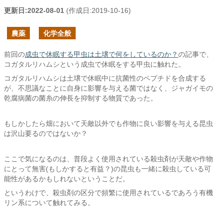
更新日:
2022-08-01
(作成日:
2019-10-16
)
農薬
化学全般
前回の
成虫で休眠する甲虫は土壌で何をしているのか？
の記事で、
コガタルリハムシという成虫で休眠をする甲虫に触れた。
コガタルリハムシは土壌で休眠中に抗菌性のペプチドを合成する
が、不思議なことに自身に影響を与える菌ではなく、ジャガイモの
乾腐病菌の菌糸の伸長を抑制する物質であった。
もしかしたら畑において天敵以外でも作物に良い影響を与える昆虫
は沢山要るのではないか？
ここで気になるのは、普段よく使用されている殺虫剤が天敵や作物
にとって無害(もしかすると有益？)の昆虫も一緒に殺虫している可
能性があるかもしれないということだ。
というわけで、殺虫剤の区分で頻繁に使用されているであろう有機
リン系について触れてみる。