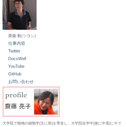
齋藤 毅(ツヨシ)
仕事内容
Twitter
DocsWell
YouTube
GitHub
お問い合わせ
大学院で植物の細胞学(主に形)を専攻し、大学院在学中(後に中退)に今で