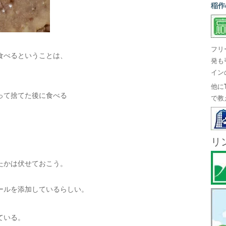
稲作
フリ
食べるということは、
発も
イン
他に
って捨てた後に食べる
で教
リ
、
たかは伏せておこう。
ールを添加しているらしい。
ている。