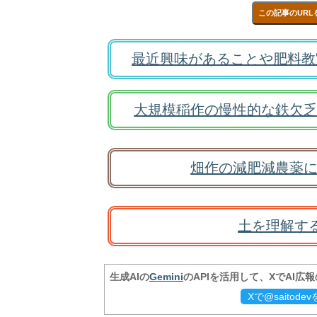
この記事のURL
最近興味があることや肥料教
大規模稲作の慢性的な鉄欠乏
畑作の減肥減農薬に
土を理解す
生成AIの
Gemini
のAPIを活用して、XでAI広
Xで@saitod