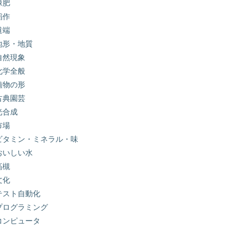
緑肥
稲作
道端
地形・地質
自然現象
化学全般
植物の形
古典園芸
光合成
市場
ビタミン・ミネラル・味
おいしい水
高槻
文化
テスト自動化
プログラミング
コンピュータ