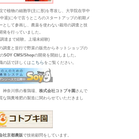
院で植物の細胞学(主に形)を専攻し、大学院在学中
に中退)に今で言うところのスタートアップの初期メ
ーとして参画し、農薬を使わない栽培の調査と技
開発を行っていました。
金調達まで経験。上場未経験)
の調査と並行で野菜の販売からネットショップの
Sの
SOY CMS/Shop
の開発を開始しました。
こちら
職の話で詳しくは
をご覧ください。
、神奈川県の養鶏場、
株式会社コトブキ園
さんで
質な鶏糞堆肥の製造に関わらせていただきまし
会社京都農販
で技術顧問をしています。