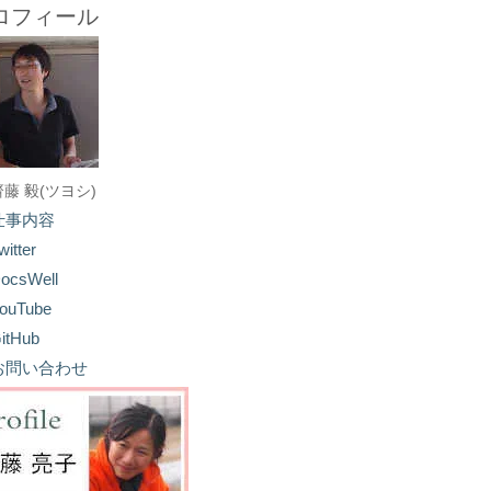
ロフィール
齋藤 毅(ツヨシ)
仕事内容
witter
ocsWell
ouTube
itHub
お問い合わせ