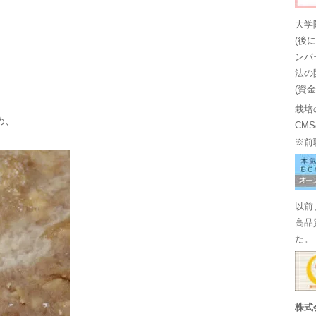
大学
(後
ンバ
法の
(資
栽培
め、
CM
※前
以前
高品
た。
株式