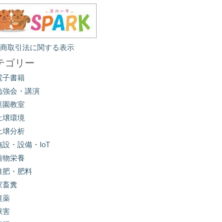
定商取引法に関する表示
テゴリー
電子書籍
勉強会・講演
菜園教室
土壌環境
土壌分析
施設・設備・IoT
植物栄養
堆肥・肥料
家畜糞
農薬
獣害