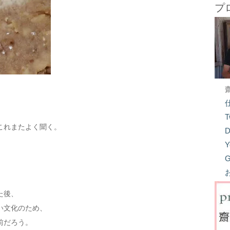
プ
、
T
これまたよく聞く。
D
Y
、
G
た後、
い文化のため、
前だろう。