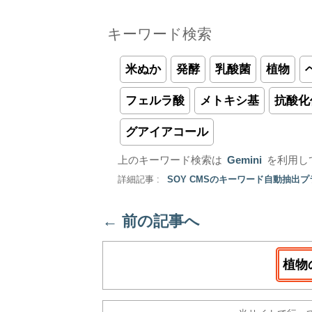
キーワード検索
米ぬか
発酵
乳酸菌
植物
フェルラ酸
メトキシ基
抗酸化
グアイアコール
上のキーワード検索は
Gemini
を利用し
詳細記事 :
SOY CMSのキーワード自動抽出
←
前の記事へ
植物