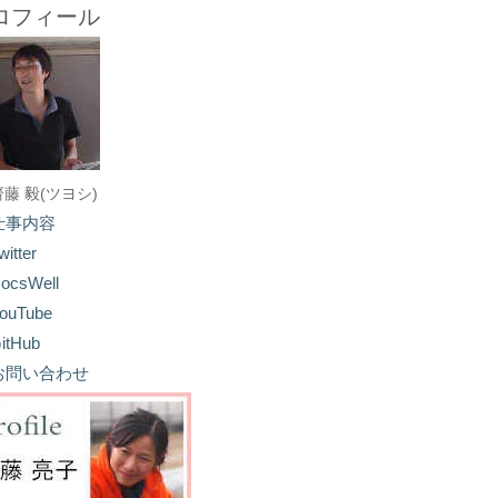
ロフィール
齋藤 毅(ツヨシ)
仕事内容
witter
ocsWell
ouTube
itHub
お問い合わせ