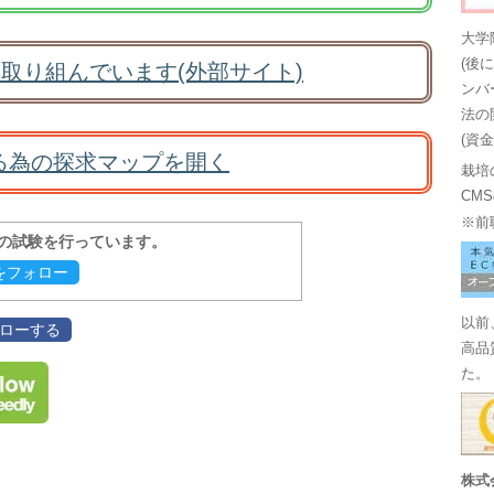
大学
(後
取り組んでいます(外部サイト)
ンバ
法の
(資
る為の探求マップを開く
栽培
CM
※前
報の試験を行っています。
evをフォロー
以前
フォローする
高品
た。
株式