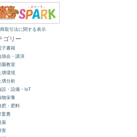
定商取引法に関する表示
テゴリー
電子書籍
勉強会・講演
菜園教室
土壌環境
土壌分析
施設・設備・IoT
植物栄養
堆肥・肥料
家畜糞
農薬
獣害