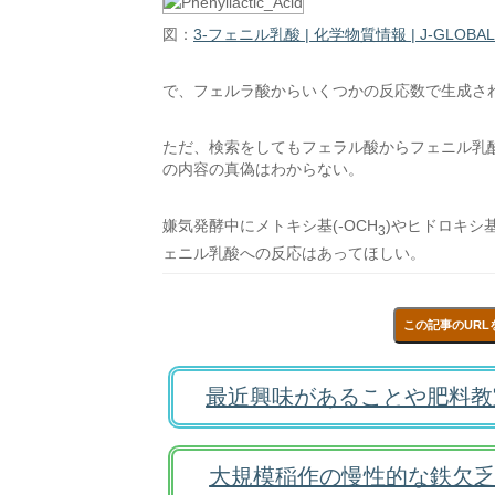
図：
3-フェニル乳酸 | 化学物質情報 | J-GLO
で、フェルラ酸からいくつかの反応数で生成さ
ただ、検索をしてもフェラル酸からフェニル乳
の内容の真偽はわからない。
嫌気発酵中にメトキシ基(-OCH
)やヒドロキシ
3
ェニル乳酸への反応はあってほしい。
この記事のURL
最近興味があることや肥料教
大規模稲作の慢性的な鉄欠乏