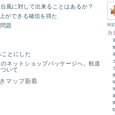
る台風に対して出来ることはあるか？
向上ができる確信を得た
り問題
特
カ
る
ることにした
スのネットショップパッケージへ。軌道
について
きマップ新着