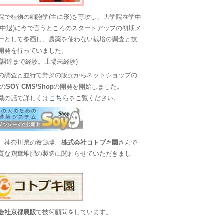
院で植物の細胞学(主に形)を専攻し、大学院在学中
に中退)に今で言うところのスタートアップの初期メ
ーとして参画し、農薬を使わない栽培の調査と技
開発を行っていました。
金調達まで経験。上場未経験)
の調査と並行で野菜の販売からネットショップの
Sの
SOY CMS/Shop
の開発を開始しました。
こちら
職の話で詳しくは
をご覧ください。
、神奈川県の養鶏場、
株式会社コトブキ園
さんで
質な鶏糞堆肥の製造に関わらせていただきまし
会社京都農販
で技術顧問をしています。