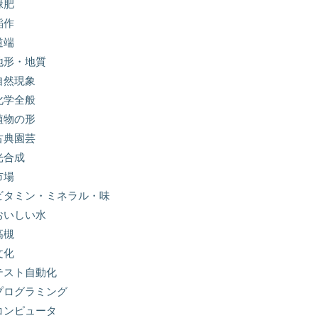
緑肥
稲作
道端
地形・地質
自然現象
化学全般
植物の形
古典園芸
光合成
市場
ビタミン・ミネラル・味
おいしい水
高槻
文化
テスト自動化
プログラミング
コンピュータ