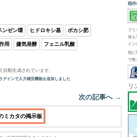
稲作
ベンゼン環
ヒドロキシ基
ボカシ肥
フリ
発も
作用
嫌気発酵
フェニル乳酸
イン
他に
で教
て自動生成されています。
プラグインで入力補完機能を追加しました
リ
次の記事へ
→
のミカタの掲示板