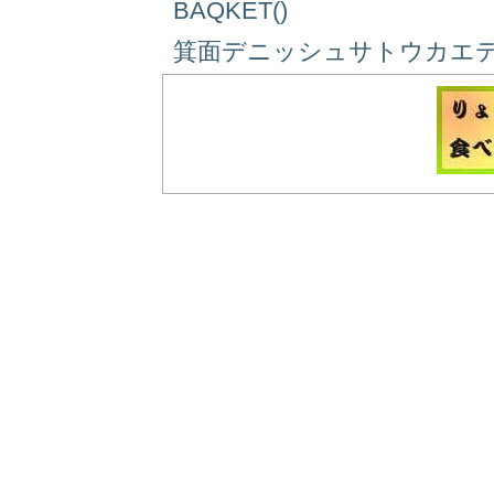
BAQKET()
箕面デニッシュサトウカエデ