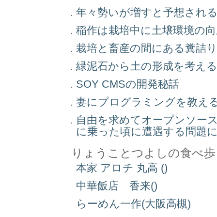
年々勢いが増すと予想され
稲作は栽培中に土壌環境の
栽培と畜産の間にある糞詰
緑泥石から土の形成を考え
SOY CMSの開発秘話
妻にプログラミングを教え
自由を求めてオープンソー
に乗った頃に遭遇する問題
りょうことつよしの食べ歩
本家 アロチ 丸高 ()
中華飯店 香来()
らーめん一作(大阪高槻)