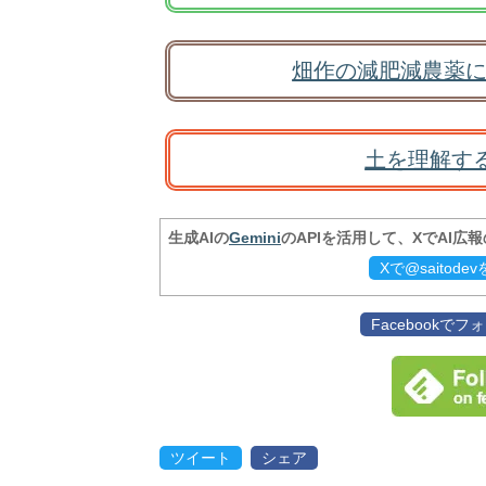
畑作の減肥減農薬に
土を理解す
生成AIの
Gemini
のAPIを活用して、XでAI広
Xで@saitod
Facebookで
ツイート
シェア