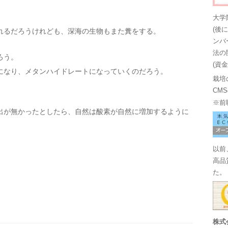
大学
(後
れるだろうけれども、深海の生物もまた糞をする。
ンバ
法の
ろう。
(資
になり、メタンハイドレートになっていくのだろう。
栽培
CM
※前
出が無かったとしたら、自然は酸素が自然に増加するように
以前
高品
た。
株式