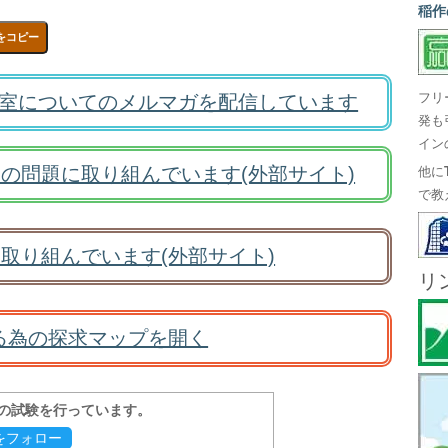
稲作
をコピー
室についてのメルマガを配信しています
フリ
発も
イン
の問題に取り組んでいます(外部サイト)
他に
で教
取り組んでいます(外部サイト)
リ
る為の探求マップを開く
報の試験を行っています。
evをフォロー