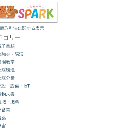
定商取引法に関する表示
テゴリー
電子書籍
勉強会・講演
菜園教室
土壌環境
土壌分析
施設・設備・IoT
植物栄養
堆肥・肥料
家畜糞
農薬
獣害