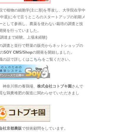
院で植物の細胞学(主に形)を専攻し、大学院在学中
に中退)に今で言うところのスタートアップの初期メ
ーとして参画し、農薬を使わない栽培の調査と技
開発を行っていました。
金調達まで経験。上場未経験)
の調査と並行で野菜の販売からネットショップの
Sの
SOY CMS/Shop
の開発を開始しました。
こちら
職の話で詳しくは
をご覧ください。
、神奈川県の養鶏場、
株式会社コトブキ園
さんで
質な鶏糞堆肥の製造に関わらせていただきまし
会社京都農販
で技術顧問をしています。