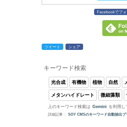
Facebookで
ツイート
シェア
キーワード検索
光合成
有機物
植物
自然
メタンハイドレート
微細藻類
上のキーワード検索は
Gemini
を利用し
詳細記事 :
SOY CMSのキーワード自動抽出