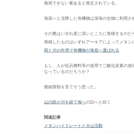
無視できない量あると推定されている。
海底へと沈降した有機物は深海の生物に利用さ
その糞はいずれ更に深いところに堆積するのだ
堆積したものはいずれアーキアによってメタン
雨と川の作用で有機物が海底へ運ばれる
もし、人が化石燃料等の使用で二酸化炭素の放
なっているのだろうか？
微細藻類を見てそう思った。
山の鉄が川を経て海へ
の話へと続く
関連記事
メタンハイドレートと火山活動