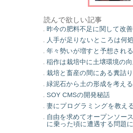
読んで欲しい記事
昨今の肥料不足に関して改
人手が足りないところは何
年々勢いが増すと予想され
稲作は栽培中に土壌環境の
栽培と畜産の間にある糞詰
緑泥石から土の形成を考え
SOY CMSの開発秘話
妻にプログラミングを教え
自由を求めてオープンソー
に乗った頃に遭遇する問題