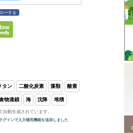
フォローする
メタン
二酸化炭素
藻類
酸素
食物連鎖
海
沈降
堆積
て自動生成されています。
プラグインで入力補完機能を追加しました