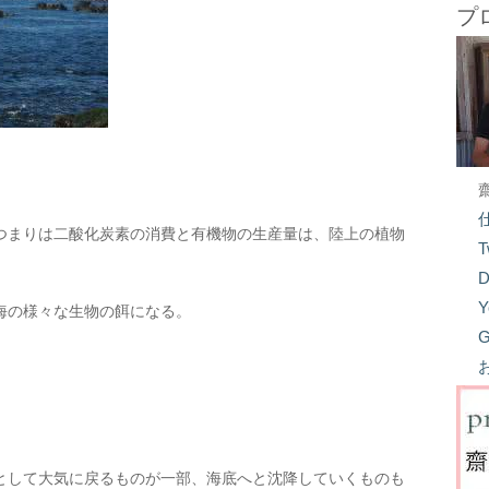
プ
。
つまりは二酸化炭素の消費と有機物の生産量は、陸上の植物
T
D
Y
海の様々な生物の餌になる。
G
として大気に戻るものが一部、海底へと沈降していくものも