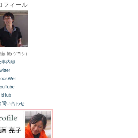
ロフィール
齋藤 毅(ツヨシ)
仕事内容
witter
ocsWell
ouTube
itHub
お問い合わせ