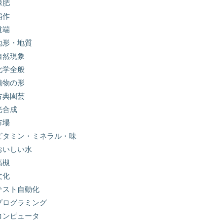
緑肥
稲作
道端
地形・地質
自然現象
化学全般
植物の形
古典園芸
光合成
市場
ビタミン・ミネラル・味
おいしい水
高槻
文化
テスト自動化
プログラミング
コンピュータ