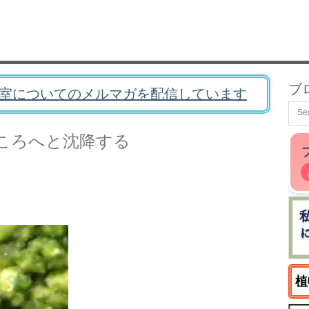
ブ
室についてのメルマガを配信しています
ころへと沈降する
植