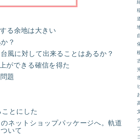
善する余地は大きい
処か？
る台風に対して出来ることはあるか？
向上ができる確信を得た
り問題
る
ることにした
スのネットショップパッケージへ。軌道
について