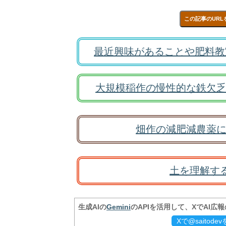
この記事のURL
最近興味があることや肥料教
大規模稲作の慢性的な鉄欠乏
畑作の減肥減農薬に
土を理解す
生成AIの
Gemini
のAPIを活用して、XでAI広
Xで@saitod