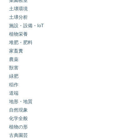
菜園教室
土壌環境
土壌分析
施設・設備・IoT
植物栄養
堆肥・肥料
家畜糞
農薬
獣害
緑肥
稲作
道端
地形・地質
自然現象
化学全般
植物の形
古典園芸