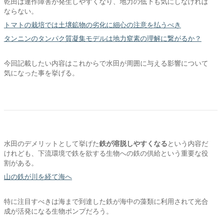
乾田は連作障害が発生しやすくなり、地力の低下も気にしなければ
ならない。
トマトの栽培では土壌鉱物の劣化に細心の注意を払うべき
タンニンのタンパク質凝集モデルは地力窒素の理解に繋がるか？
今回記載したい内容はこれからで水田が周囲に与える影響について
気になった事を挙げる。
水田のデメリットとして挙げた
鉄が溶脱しやすくなる
という内容だ
けれども、下流環境で鉄を欲する生物への鉄の供給という重要な役
割がある。
山の鉄が川を経て海へ
特に注目すべきは海まで到達した鉄が海中の藻類に利用されて光合
成が活発になる生物ポンプだろう。