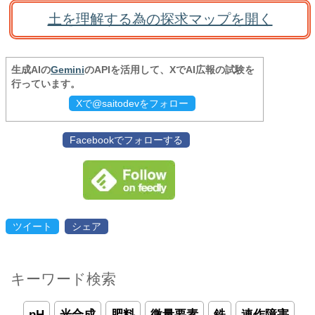
土を理解する為の探求マップを開く
生成AIの
Gemini
のAPIを活用して、XでAI広報の試験を
行っています。
Xで@saitodevをフォロー
Facebookでフォローする
ツイート
シェア
キーワード検索
pH
光合成
肥料
微量要素
鉄
連作障害