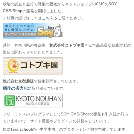
栽培の調査と並行で野菜の販売からネットショップのCMSの
SOY
CMS/Shop
の開発を開始しました。
こちら
※前職の話で詳しくは
をご覧ください。
以前、神奈川県の養鶏場、
株式会社コトブキ園
さんで高品質な鶏糞堆肥の
製造に関わらせていただきました。
株式会社京都農販
で技術顧問をしています。
稲作の省力化
に取り組んでいます。
フリーランスのプログラマとしてSOY CMS/Shopの開発も引き続き行っ
ていますので、サイト構築やプラグインの開発をしています。
他に
Tera school
の小中学生向けのプログラミング教室で教えています。