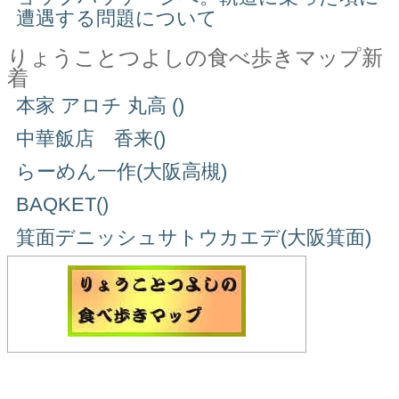
遭遇する問題について
りょうことつよしの食べ歩きマップ新
着
本家 アロチ 丸高 ()
中華飯店 香来()
らーめん一作(大阪高槻)
BAQKET()
箕面デニッシュサトウカエデ(大阪箕面)