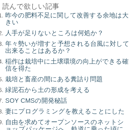
読んで欲しい記事
昨今の肥料不足に関して改善する余地は大
きい
人手が足りないところは何処か？
年々勢いが増すと予想される台風に対して
出来ることはあるか？
稲作は栽培中に土壌環境の向上ができる確
信を得た
栽培と畜産の間にある糞詰り問題
緑泥石から土の形成を考える
SOY CMSの開発秘話
妻にプログラミングを教えることにした
自由を求めてオープンソースのネットシ
ョップパッケージへ。軌道に乗った頃に