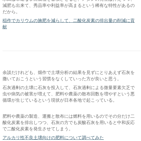
減肥も出来て、秀品率や利益率が高まるという稀有な特性があるの
だから。
稲作でカリウムの施肥を減らして、二酸化炭素の排出量の削減に貢
献
余談だけれども、畑作で土壌分析の結果を見ずにとりあえず石灰を
撒いておこうという習慣をなくしていった方が良いと思う。
石灰過剰の土壌に石灰を投入して、石灰過剰による微量要素欠乏で
虫や病気の被害が増えて、肥料や農薬の散布回数を増やすという悪
循環が生じているという現状が日本各地で起こっている。
肥料や農薬の製造、運搬と散布には燃料を用いるのでその分だけ二
酸化炭素を排出しつつ、石灰の方でも炭酸石灰を用いると中和反応
で二酸化炭素を発生させてしまう。
アルカリ性不良土壌向けの肥料について調べてみた