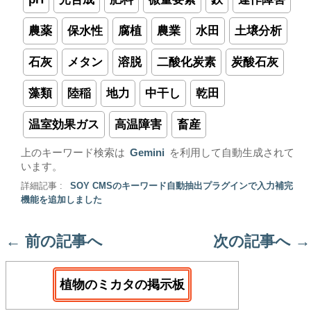
農薬
保水性
腐植
農業
水田
土壌分析
石灰
メタン
溶脱
二酸化炭素
炭酸石灰
藻類
陸稲
地力
中干し
乾田
温室効果ガス
高温障害
畜産
上のキーワード検索は
Gemini
を利用して自動生成されて
います。
詳細記事 :
SOY CMSのキーワード自動抽出プラグインで入力補完
機能を追加しました
←
前の記事へ
次の記事へ
→
植物のミカタの掲示板