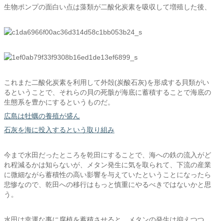
生物ポンプの面白い点は藻類が二酸化炭素を吸収して増殖した後、
これまた二酸化炭素を利用して外殻(炭酸石灰)を形成する貝類がい
るということで、それらの貝の死骸が海底に蓄積することで海底の
生態系を豊かにするというものだ。
広島は牡蠣の養殖が盛ん
石灰を海に投入するという取り組み
今まで水田だったところを乾田にすることで、海への鉄の流入がど
れ程減るかは知らないが、メタン発生に気を取られて、下流の産業
に微細ながら蓄積性の高い影響を与えていたということになったら
悲惨なので、乾田への移行はもっと慎重にやるべきではないかと思
う。
水田は幸運な事に腐植を蓄積させると、メタンの発生は抑えつつ、