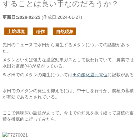
することは良い手なのだろうか？
更新日:
2026-02-25
(作成日:
2024-01-27
)
土壌環境
稲作
自然現象
先日のニュースで水田から発生するメタンについての話題があっ
た。
メタンといえば強力な温室効果ガスとして扱われていて、農業では
水田と畜産(牛)が挙がっている。
※水田でのメタンの発生については
田の酸化還元電位
に記載がある
水田でのメタンの発生を抑えるには、中干しを行うか、腐植の蓄積
が有効であるとされている。
ここで興味深い話題があって、今までの知見を振り絞って腐植の蓄
積を徹底的に行ってみたら、