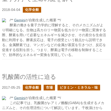
2018-04-04
化学全般
/**
Gemini
が自動生成した概要 **/
酵素の働きを量子力学的に理解すると、そのメカニズムがよ
り明確になる。生物は高カロリー物質を低カロリー物質に変換する
際、酵素を用いて必要なエネルギーを減少させ、その差分を生命活
動に利用する。酵素反応は、電子の授受という観点から説明でき
る。金属酵素では、マンガンなどの金属が基質を引きつけ、反応を
促進する役割を担う。つまり、酵素は電子の移動を制御すること
で、効率的なエネルギー変換を実現している。
乳酸菌の活性に迫る
2017-05-25
化学全般
市場
ビタミン・ミネラル・味
/**
Gemini
が自動生成した概要 **/
この記事では、乳酸菌がγ-アミノ酪酸(GABA)を生成するメカ
ニズムと、その生理活性について解説しています。千枚漬けから