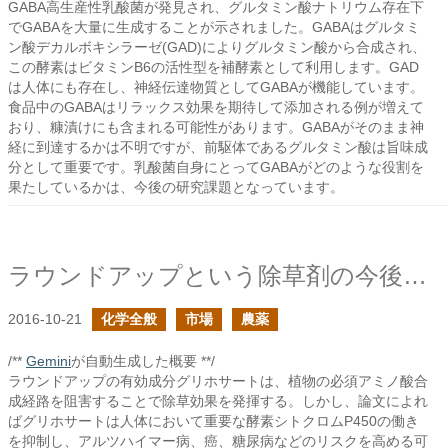
GABA高生産性乳酸菌が発見され、グルタミン酸ナトリウム存在下
でGABAを大量に生成することが示されました。GABAはグルタミ
ン酸デカルボキシラーゼ(GAD)によりグルタミン酸から合成され、
この酵素はビタミンB6の活性型を補酵素として利用します。GAD
は人体にも存在し、神経伝達物質としてGABAが機能しています。
食品中のGABAはリラックス効果を期待して添加される例が増えて
おり、糠漬けにも含まれる可能性があります。GABAがそのまま神
経に到達するかは不明ですが、前駆体であるグルタミン酸は旨味成
分として重要です。乳酸菌自身にとってGABAがどのような役割を
果たしているかは、今後の研究課題となっています。
ラウンドアップという除草剤の今後は？
2016-10-21
化学全般
市場
農薬
/**
Gemini
が自動生成した概要 **/
ラウンドアップの有効成分グリホサートは、植物の必須アミノ酸合
成経路を阻害することで除草効果を発揮する。しかし、論文によれ
ばグリホサートは人体において重要な酵素シトクロムP450の働き
を抑制し、アルツハイマー病、癌、糖尿病などのリスクを高める可