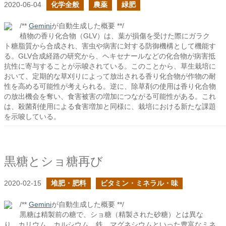
2020-06-04
化学全般
農薬
緑肥
/**
Gemini
が自動生成した概要 **/
植物の香り化合物（GLV）は、葉が損傷を受けた際にガラク
ト糖脂質から合成され、害虫や病害に対する防御機構として機能す
る。GLV合成経路の研究から、ヘキセナールなどの化合物が病害抵
抗性に寄与することが示唆されている。このことから、草生栽培に
おいて、定期的な草刈りによって放出される香り化合物が作物の耐
性を高める可能性が考えられる。逆に、除草剤の使用は香り化合物
の放出機会を奪い、食害被害の増加につながる可能性がある。これ
は、殺菌剤使用による食害増加と同様に、栽培における新たな課題
を示唆している。
黒糖とショ糖再び
2020-02-15
堆肥・肥料
ビタミン・ミネラル・味
/**
Gemini
が自動生成した概要 **/
黒糖は精製前の糖で、ショ糖（精製された砂糖）とは異な
り、カリウム、カルシウム、鉄、マグネシウムといった豊富なミネ