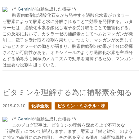
/**
Gemini
が自動生成した概要 **/
酸素供給剤は過酸化石灰から発生する過酸化水素がカタラー
ゼ酵素によって酸素と水に分解されることで効果を発揮する。カタ
ラーゼは、過酸化水素を酸化し電子を受け取ることで無害化する。
この反応において、カタラーゼの補酵素としてヘムとマンガンが機
能し、電子を受け取る役割を果たす。つまり、マンガンが欠乏して
いるとカタラーゼの働きが弱まり、酸素供給剤の効果が十分に発揮
されない可能性がある。オキシドールのような過酸化水素を主成分
とする消毒液も同様のメカニズムで効果を発揮するため、マンガン
は重要な役割を担っている。
ビタミンを理解する為に補酵素を知る
2019-02-10
化学全般
ビタミン・ミネラル・味
/**
Gemini
が自動生成した概要 **/
このブログ記事は、ビタミンの理解を深める上で不可欠な
「補酵素」について解説します。まず、酵素は「鍵と鍵穴」のよう
に特定の基質にのみ作用し、その形を変える働き（基質特異性）を