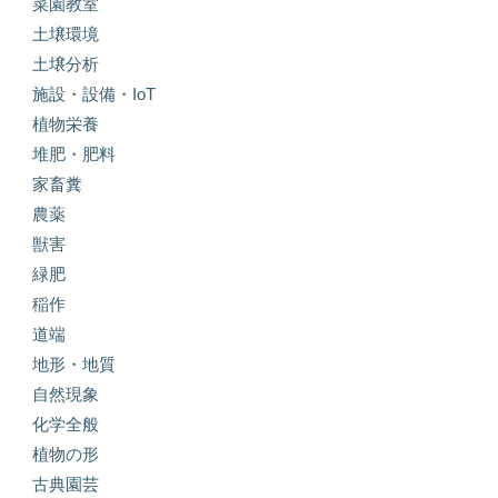
菜園教室
土壌環境
土壌分析
施設・設備・IoT
植物栄養
堆肥・肥料
家畜糞
農薬
獣害
緑肥
稲作
道端
地形・地質
自然現象
化学全般
植物の形
古典園芸