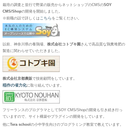
栽培の調査と並行で野菜の販売からネットショップのCMSの
SOY
CMS/Shop
の開発を開始しました。
こちら
※前職の話で詳しくは
をご覧ください。
以前、神奈川県の養鶏場、
株式会社コトブキ園
さんで高品質な鶏糞堆肥の
製造に関わらせていただきました。
株式会社京都農販
で技術顧問をしています。
稲作の省力化
に取り組んでいます。
フリーランスのプログラマとしてSOY CMS/Shopの開発も引き続き行っ
ていますので、サイト構築やプラグインの開発をしています。
他に
Tera school
の小中学生向けのプログラミング教室で教えています。