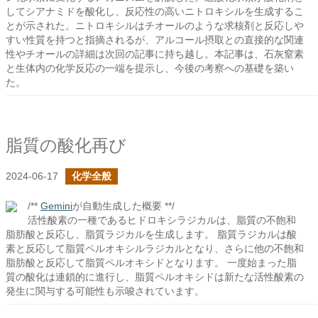
してシアナミドを酸化し、反応性の高いニトロキシルを生成するこ
とが示された。ニトロキシルはチオールのような求核剤と反応しや
すい性質を持つと指摘されるが、アルコール摂取との直接的な関連
性やチオールの詳細は次回の記事に持ち越し。本記事は、石灰窒素
と生体内の化学反応の一端を提示し、今後の考察への基礎を築い
た。
脂質の酸化再び
2024-06-17
化学全般
/**
Gemini
が自動生成した概要 **/
活性酸素の一種であるヒドロキシラジカルは、脂質の不飽和
脂肪酸と反応し、脂質ラジカルを生成します。 脂質ラジカルは酸
素と反応して脂質ペルオキシルラジカルとなり、さらに他の不飽和
脂肪酸と反応して脂質ペルオキシドとなります。 一度始まった脂
質の酸化は連鎖的に進行し、脂質ペルオキシドは新たな活性酸素の
発生に関与する可能性も示唆されています。