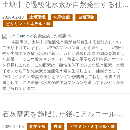
土壌中で過酸化水素が自然発生する仕組みを知りたい
2026-02-13
土壌環境
化学全般
自然現象
ビタミン・ミネラル・味
/**
Gemini
が自動生成した概要 **/
本記事は、土壌中で過酸化水素が自然発生する仕組みについ
て掘り下げています。土壌中のマンガン還元から派生し、土壌微生
物が生成する過酸化水素に着目。カビと過酸化水素の関係を調査し
た結果、「シュウ酸オキシダーゼ」酵素が重要な役割を果たすこと
を発見しました。この酵素は、酸性条件下でシュウ酸と酸素、水素
イオンから二酸化炭素と過酸化水素を生成します。補因子として
FAD（ビタミンB2誘導体）とマンガンが関与しており、今後の課
題として、この過酸化水素が酸化型マンガンを還元するかどうかが
挙げられています。
石灰窒素を施肥した後にアルコール飲料を摂取してはいけないのか？の続き
2025-12-05
化学全般
農薬
ビタミン・ミネラル・味