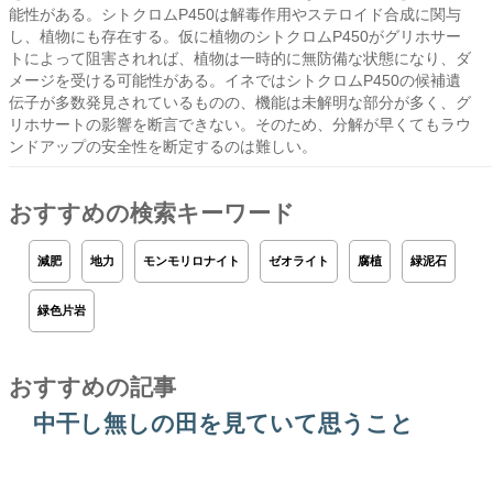
能性がある。シトクロムP450は解毒作用やステロイド合成に関与
し、植物にも存在する。仮に植物のシトクロムP450がグリホサー
トによって阻害されれば、植物は一時的に無防備な状態になり、ダ
メージを受ける可能性がある。イネではシトクロムP450の候補遺
伝子が多数発見されているものの、機能は未解明な部分が多く、グ
リホサートの影響を断言できない。そのため、分解が早くてもラウ
ンドアップの安全性を断定するのは難しい。
おすすめの検索キーワード
減肥
地力
モンモリロナイト
ゼオライト
腐植
緑泥石
緑色片岩
おすすめの記事
中干し無しの田を見ていて思うこと