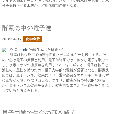
ナイトの添加も有効と考えられる。おがくずの撥水性を克服し、水
分を保持させる工夫が、堆肥化成功の鍵となる。
酵素の中の電子達
2018-04-05
化学全般
/**
Gemini
が自動生成した概要 **/
酵素は触媒反応で物質を変化させエネルギーを獲得する。そ
の中心は電子の獲得と利用。電子伝達系では、糖から電子を取り出
し、水素イオンの濃度差を利用してATPを生成する。電子は粒子と
波動の二重性を持つため、量子力学的な理解が必要となる。酵素反
応では、量子トンネル効果により、通常必要なエネルギーを使わず
に基質から電子を取り出せる。つまり、酵素が持つ特異的な構造
が、量子トンネル効果を促進し、効率的なエネルギー獲得を可能に
していると考えられる。
量子力学で生命の謎を解く