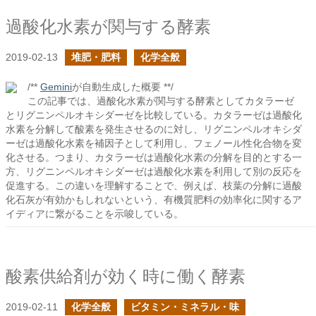
過酸化水素が関与する酵素
2019-02-13
堆肥・肥料
化学全般
/**
Gemini
が自動生成した概要 **/
この記事では、過酸化水素が関与する酵素としてカタラーゼ
とリグニンペルオキシダーゼを比較している。カタラーゼは過酸化
水素を分解して酸素を発生させるのに対し、リグニンペルオキシダ
ーゼは過酸化水素を補因子として利用し、フェノール性化合物を変
化させる。つまり、カタラーゼは過酸化水素の分解を目的とする一
方、リグニンペルオキシダーゼは過酸化水素を利用して別の反応を
促進する。この違いを理解することで、例えば、枝葉の分解に過酸
化石灰が有効かもしれないという、有機質肥料の効率化に関するア
イディアに繋がることを示唆している。
酸素供給剤が効く時に働く酵素
2019-02-11
化学全般
ビタミン・ミネラル・味