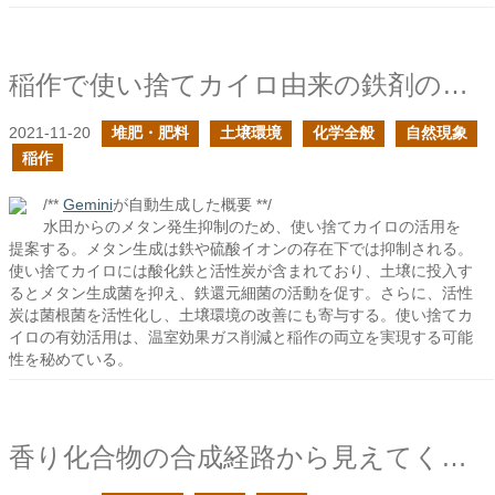
稲作で使い捨てカイロ由来の鉄剤の肥料があれば良い
2021-11-20
堆肥・肥料
土壌環境
化学全般
自然現象
稲作
/**
Gemini
が自動生成した概要 **/
水田からのメタン発生抑制のため、使い捨てカイロの活用を
提案する。メタン生成は鉄や硫酸イオンの存在下では抑制される。
使い捨てカイロには酸化鉄と活性炭が含まれており、土壌に投入す
るとメタン生成菌を抑え、鉄還元細菌の活動を促す。さらに、活性
炭は菌根菌を活性化し、土壌環境の改善にも寄与する。使い捨てカ
イロの有効活用は、温室効果ガス削減と稲作の両立を実現する可能
性を秘めている。
香り化合物の合成経路から見えてくること