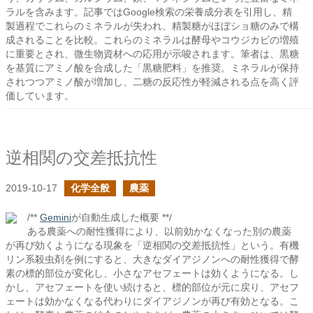
ラルを含みます。記事ではGoogle検索の栄養成分表を引用し、精
製過程でこれらのミネラルが失われ、精製糖がほぼショ糖のみで構
成されることを比較。これらのミネラルは酵母やコウジカビの増殖
に重要とされ、微生物資材への応用が示唆されます。筆者は、黒糖
を基質にアミノ酸を合成した「黒糖肥料」を推奨。ミネラルが保持
されつつアミノ酸が増加し、二糖の反応性が軽減される点を高く評
価しています。
逆相関の交差抵抗性
2019-10-17
化学全般
農薬
/**
Gemini
が自動生成した概要 **/
ある農薬への耐性獲得により、以前効かなくなった別の農薬
が再び効くようになる現象を「逆相関の交差抵抗性」という。有機
リン系殺虫剤を例にすると、大きなダイアジノンへの耐性獲得で酵
素の標的部位が変化し、小さなアセフェートは効くようになる。し
かし、アセフェートを使い続けると、標的部位が元に戻り、アセフ
ェートは効かなくなる代わりにダイアジノンが再び有効となる。こ