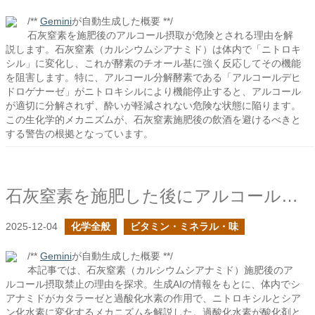
/**
Gemini
が自動生成した概要 **/
石灰窒素を施肥後のアルコール摂取が危険とされる理由を解
説します。石灰窒素（カルシウムシアナミド）は体内で「ニトロキ
シル」に変化し、これが酵素のチオール基に強く反応してその機能
を阻害します。特に、アルコール分解酵素である「アルコールデヒ
ドロゲナーゼ」がニトロキシルにより機能停止すると、アルコール
が適切に分解されず、酔いが軽減されない危険な状態に陥ります。
この生化学的メカニズムが、石灰窒素施肥後の飲酒を避けるべきと
する警告の根拠となっています。
石灰窒素を施肥した後にアルコール飲料を摂取してはいけないのか？
2025-12-04
化学全般
ビタミン・ミネラル・味
/**
Gemini
が自動生成した概要 **/
本記事では、石灰窒素（カルシウムシアナミド）施肥後のア
ルコール摂取禁止の理由を探求。生成AIの情報をもとに、体内でシ
アナミドがカタラーゼと過酸化水素の作用で、ニトロキシルとシア
ン化水素に変化するメカニズムを解説した。過酸化水素が酸化剤と