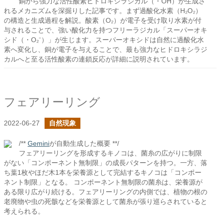
銅から強力な活性酸素ヒドロキシラジカル（・OH）が生成さ
れるメカニズムを深掘りした記事です。まず過酸化水素（H₂O₂）
の構造と生成過程を解説。酸素（O₂）が電子を受け取り水素が付
与されることで、強い酸化力を持つフリーラジカル「スーパーオキ
シド（・O₂⁻）」が生じます。スーパーオキシドは自然に過酸化水
素へ変化し、銅が電子を与えることで、最も強力なヒドロキシラジ
カルへと至る活性酸素の連鎖反応が詳細に説明されています。
フェアリーリング
2022-06-27
自然現象
/**
Gemini
が自動生成した概要 **/
フェアリーリングを形成するキノコは、菌糸の広がりに制限
がない「コンポーネント無制限」の成長パターンを持つ。一方、落
ち葉1枚やほだ木1本を栄養源として完結するキノコは「コンポー
ネント制限」となる。 コンポーネント無制限の菌糸は、栄養源が
ある限り広がり続ける。フェアリーリングの内側では、植物の根の
老廃物や虫の死骸などを栄養源として菌糸が張り巡らされていると
考えられる。