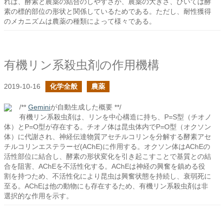
れは、酵素と農薬の結合のしやすさが、農薬の大きさ、ひいては酵
素の標的部位の形状と関係しているためである。ただし、耐性獲得
のメカニズムは農薬の種類によって様々である。
有機リン系殺虫剤の作用機構
2019-10-16
化学全般
農薬
/**
Gemini
が自動生成した概要 **/
有機リン系殺虫剤は、リンを中心構造に持ち、P=S型（チオノ
体）とP=O型が存在する。チオノ体は昆虫体内でP=O型（オクソン
体）に代謝され、神経伝達物質アセチルコリンを分解する酵素アセ
チルコリンエステラーゼ(AChE)に作用する。オクソン体はAChEの
活性部位に結合し、酵素の形状変化を引き起こすことで基質との結
合を阻害、AChEを不活性化する。AChEは神経の興奮を鎮める役
割を持つため、不活性化により昆虫は興奮状態を持続し、衰弱死に
至る。AChEは他の動物にも存在するため、有機リン系殺虫剤は非
選択的な作用を示す。