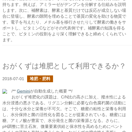
持ちます。例えば、アミラーゼがデンプンを分解する仕組みを説明
します。次に、補酵素は、酵素と基質だけでは反応が成立しない場
合に登場し、酵素の隙間を埋めることで基質の変化を助ける物質で
す。電子を与えたり、メチル基を移行させたりして酵素の働きをサ
ポートし、ビタミンCなどがその代表例です。補酵素の知識を得る
ことで、ビタミンの役割をより深く理解できると締めくくられてい
ます。
おがくずは堆肥として利用できるか？
2018-07-01
堆肥・肥料
/**
Gemini
が自動生成した概要 **/
おがくず堆肥化の課題は、C/N比の高さに加え、撥水性による
水分浸透の悪さである。リグニン分解に必要な白色腐朽菌の活動に
は、十分な水分と栄養が不可欠。そこで、糖蜜の粘性と栄養を利用
し、水分保持と菌の活性化を図ることが提案されている。糖蜜には
糖、アミノ酸が豊富で、水分発生と菌の栄養源となる。さらに、
pH調整に苦土石灰、微量要素供給と保水性を高めるためにベント