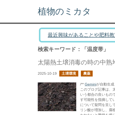
植物のミカタ
最近興味があることや肥料教
検索キーワード：「温度帯」
太陽熱土壌消毒の時の中熟
2025-10-19
土壌環境
農薬
/**
Gemini
が自動生成し
このブログ記事は、
いう都合の良いもの
す可能性を指摘して
について疑問を呈し
リン酸が増加し、腐