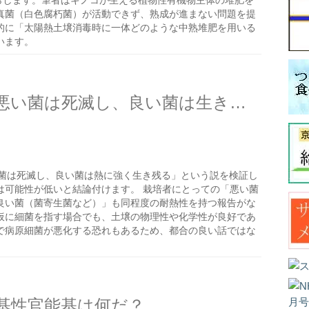
らします。筆者はキノコが生える植物性有機物主体の堆肥を
真菌（白色腐朽菌）が活動できず、熟成が進まない問題を提
的に「太陽熱土壌消毒時に一体どのような中熟堆肥を用いる
います。
太陽熱土壌消毒をしたら、悪い菌は死滅し、良い菌は生き残るのか？
菌は死滅し、良い菌は熱に強く生き残る」という説を検証し
は可能性が低いと結論付けます。 栽培者にとっての「悪い菌
良い菌（菌寄生菌など）」も同程度の耐熱性を持つ報告がな
仮に細菌を指す場合でも、土壌の物理性や化学性が良好であ
で病原細菌が悪化する恐れもあるため、都合の良い話ではな
基性官能基は何だ？