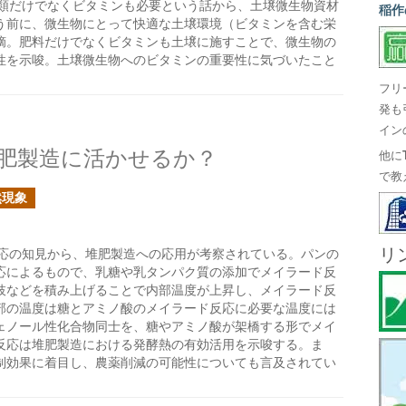
類だけでなくビタミンも必要という話から、土壌微生物資材
稲作
う前に、微生物にとって快適な土壌環境（ビタミンを含む栄
摘。肥料だけでなくビタミンも土壌に施すことで、微生物の
性を示唆。土壌微生物へのビタミンの重要性に気づいたこと
フリ
発も
イン
肥製造に活かせるか？
他に
で教
然現象
リ
応の知見から、堆肥製造への応用が考察されている。パンの
応によるもので、乳糖や乳タンパク質の添加でメイラード反
枝などを積み上げることで内部温度が上昇し、メイラード反
部の温度は糖とアミノ酸のメイラード反応に必要な温度には
ェノール性化合物同士を、糖やアミノ酸が架橋する形でメイ
反応は堆肥製造における発酵熱の有効活用を示唆する。ま
制効果に着目し、農薬削減の可能性についても言及されてい