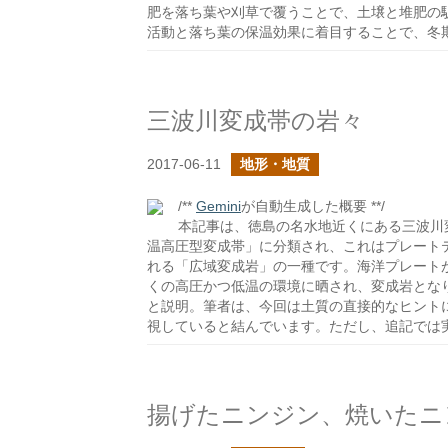
肥を落ち葉や刈草で覆うことで、土壌と堆肥の
活動と落ち葉の保温効果に着目することで、冬
三波川変成帯の岩々
2017-06-11
地形・地質
/**
Gemini
が自動生成した概要 **/
本記事は、徳島の名水地近くにある三波川
温高圧型変成帯」に分類され、これはプレート
れる「広域変成岩」の一種です。海洋プレート
くの高圧かつ低温の環境に晒され、変成岩とな
と説明。筆者は、今回は土質の直接的なヒント
視していると結んでいます。ただし、追記では