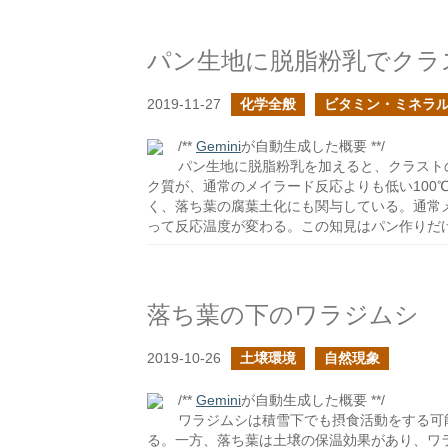
パン生地に脱脂粉乳でクラ
2019-11-27
化学全般
ビタミン・ミネラ
/**
Gemini
が自動生成した概要 **/
パン生地に脱脂粉乳を加えると、クラスト
ク質が、通常のメイラード反応よりも低い100
く、落ち葉の腐葉土化にも関与している。通常
って反応温度が変わる。この知見はパン作りだ
落ち葉の下のワラジムシ
2019-10-26
土壌環境
自然現象
/**
Gemini
が自動生成した概要 **/
ワラジムシは積雪下でも摂食活動をする可
る。一方、落ち葉は土壌の保温効果があり、ワ