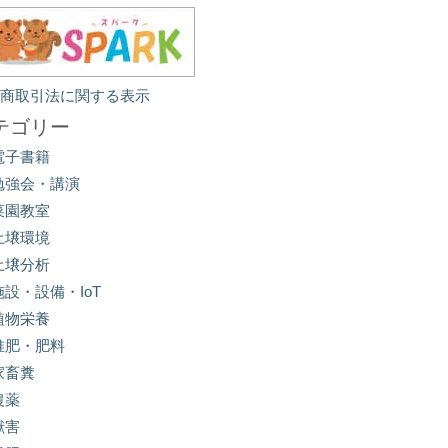
定商取引法に関する表示
テゴリー
電子書籍
勉強会・講演
菜園教室
土壌環境
土壌分析
施設・設備・IoT
植物栄養
堆肥・肥料
家畜糞
農薬
獣害