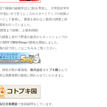
院で植物の細胞学(主に形)を専攻し、大学院在学中
に中退)に今で言うところのスタートアップの初期メ
ーとして参画し、農薬を使わない栽培の調査と技
開発を行っていました。
金調達まで経験。上場未経験)
の調査と並行で野菜の販売からネットショップの
Sの
SOY CMS/Shop
の開発を開始しました。
こちら
職の話で詳しくは
をご覧ください。
、神奈川県の養鶏場、
株式会社コトブキ園
さんで
質な鶏糞堆肥の製造に関わらせていただきまし
会社京都農販
で技術顧問をしています。