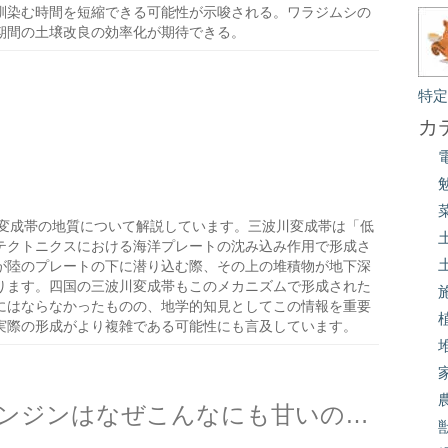
馴染む時間を短縮できる可能性が示唆される。ワラジムシの
期間の土壌改良の効率化が期待できる。
特
カ
変成帯の地質について解説しています。三波川変成帯は「低
テクトニクスにおける海洋プレートの沈み込み作用で形成さ
が陸のプレートの下に潜り込む際、その上の堆積物が地下深
ります。四国の三波川変成帯もこのメカニズムで形成された
にはならなかったものの、地学的知見としてこの情報を重要
実際の形成がより複雑である可能性にも言及しています。
揚げたニンジン、焼いたニンジンはなぜこんなにも甘いのだろう？