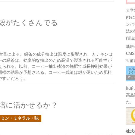
大学
(後
殻がたくさんでる
ンバ
法の
(資
栽培
CM
大量に出る。緑茶の成分抽出は温度に影響され、カテキンは
ーの緑茶は、効率的な抽出のため高温で製造される可能性が
※前
えられる。以前、コーヒー抽出残渣の施肥で成長抑制効果が
同様の結果が予想される。コーヒー残渣は殻が硬いため肥料
やすいだろう。
以前
高品
た。
培に活かせるか？
タミン・ミネラル・味
株式