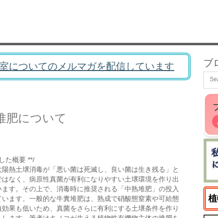
ブ
室についてのメルマガを配信しています
堆肥について
た概要 **/
太陽熱土壌消毒が「悪い菌は死滅し、良い菌は生き残る」と
ではなく、病原性真菌が有利になりやすい土壌環境を作り出
います。その上で、消毒時に推奨される「中熟堆肥」の投入
植
ています。一般的な牛糞堆肥は、熟成で硝酸態窒素や可給態
植効果も低いため、真菌をさらに有利にする土壌条件を作り