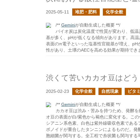
2025-05-11
堆肥・肥料
化学全般
/**
Gemini
が自動生成した概要 **/
バイオ炭は炭化温度で性質が変わり、低温
基が多く、pHが低くなる傾向があります。高
表面のπ電子といった塩基性官能基が増え、p
性があり、土壌のAECを高める効果が期待でき
2025-02-23
化学全般
自然現象
ビタ
/**
Gemini
が自動生成した概要 **/
カカオ豆は渋み・苦みを持つため、発酵を
オ豆の表面が白/紫色から褐色に変化する。こ
シアニン系色素、白色は紫外線吸収色素である
ボノイドが重合したタンニンによるものだ。発
胞細菌が関与する。全工程で糸状菌も関与する