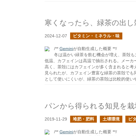
寒くなったら、緑茶の出し
2024-12-07
ビタミン・ミネラル・味
/**
Gemini
が自動生成した概要 **/
冬は温かい緑茶を飲む機会が増え、茶殻も
低温、カフェインは高温で抽出される。メーカ
高く、茶殻にはカフェインが多く含まれると考
見られたが、カフェイン豊富な緑茶の茶殻でも
として使いにくいが、緑茶の茶殻は比較的使い
パンから得られる知見を栽
2019-11-29
堆肥・肥料
土壌環境
ビ
/**
Gemini
が自動生成した概要 **/