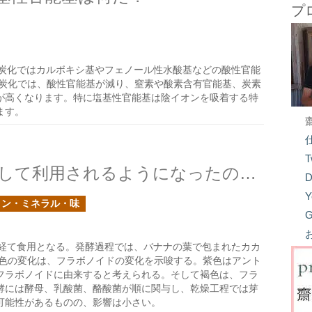
プ
炭化ではカルボキシ基やフェノール性水酸基などの酸性官能
温炭化では、酸性官能基が減り、窒素や酸素含有官能基、炭素
Hが高くなります。特に塩基性官能基は陰イオンを吸着する特
ます。
T
渋くて苦いカカオ豆はどうして利用されるようになったのか？の続き
D
Y
ミン・ミネラル・味
G
経て食用となる。発酵過程では、バナナの葉で包まれたカカ
の色の変化は、フラボノイドの変化を示唆する。紫色はアント
フラボノイドに由来すると考えられる。そして褐色は、フラ
酵には酵母、乳酸菌、酪酸菌が順に関与し、乾燥工程では芽
可能性があるものの、影響は小さい。