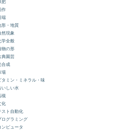
緑肥
稲作
道端
地形・地質
自然現象
化学全般
植物の形
古典園芸
光合成
市場
ビタミン・ミネラル・味
おいしい水
高槻
文化
テスト自動化
プログラミング
コンピュータ