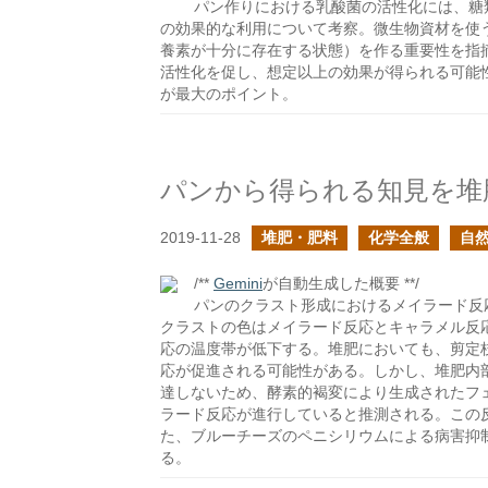
パン作りにおける乳酸菌の活性化には、糖
の効果的な利用について考察。微生物資材を使
養素が十分に存在する状態）を作る重要性を指
活性化を促し、想定以上の効果が得られる可能
が最大のポイント。
パンから得られる知見を堆
2019-11-28
堆肥・肥料
化学全般
自
/**
Gemini
が自動生成した概要 **/
パンのクラスト形成におけるメイラード反
クラストの色はメイラード反応とキャラメル反
応の温度帯が低下する。堆肥においても、剪定
応が促進される可能性がある。しかし、堆肥内
達しないため、酵素的褐変により生成されたフ
ラード反応が進行していると推測される。この
た、ブルーチーズのペニシリウムによる病害抑
る。