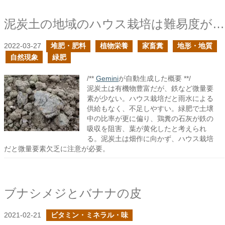
泥炭土の地域のハウス栽培は難易度が高い
2022-03-27
堆肥・肥料
植物栄養
家畜糞
地形・地質
自然現象
緑肥
/**
Gemini
が自動生成した概要 **/
泥炭土は有機物豊富だが、鉄など微量要
素が少ない。ハウス栽培だと雨水による
供給もなく、不足しやすい。緑肥で土壌
中の比率が更に偏り、鶏糞の石灰が鉄の
吸収を阻害、葉が黄化したと考えられ
る。泥炭土は畑作に向かず、ハウス栽培
だと微量要素欠乏に注意が必要。
ブナシメジとバナナの皮
2021-02-21
ビタミン・ミネラル・味