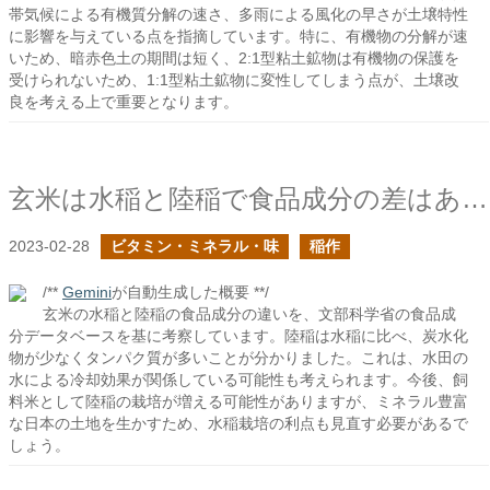
帯気候による有機質分解の速さ、多雨による風化の早さが土壌特性
に影響を与えている点を指摘しています。特に、有機物の分解が速
いため、暗赤色土の期間は短く、2:1型粘土鉱物は有機物の保護を
受けられないため、1:1型粘土鉱物に変性してしまう点が、土壌改
良を考える上で重要となります。
玄米は水稲と陸稲で食品成分の差はあるのか？
2023-02-28
ビタミン・ミネラル・味
稲作
/**
Gemini
が自動生成した概要 **/
玄米の水稲と陸稲の食品成分の違いを、文部科学省の食品成
分データベースを基に考察しています。陸稲は水稲に比べ、炭水化
物が少なくタンパク質が多いことが分かりました。これは、水田の
水による冷却効果が関係している可能性も考えられます。今後、飼
料米として陸稲の栽培が増える可能性がありますが、ミネラル豊富
な日本の土地を生かすため、水稲栽培の利点も見直す必要があるで
しょう。