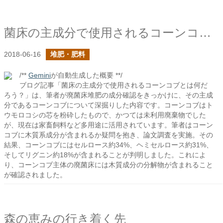
菌床の主成分で使用されるコーンコブとは何だろう？
2018-06-16
堆肥・肥料
/**
Gemini
が自動生成した概要 **/
ブログ記事「菌床の主成分で使用されるコーンコブとは何だ
ろう？」は、筆者が廃菌床堆肥の成分確認をきっかけに、その主成
分であるコーンコブについて深掘りした内容です。コーンコブはト
ウモロコシの芯を粉砕したもので、かつては未利用廃棄物でした
が、現在は家畜飼料など多用途に活用されています。筆者はコーン
コブに木質系成分が含まれるか疑問を抱き、論文調査を実施。その
結果、コーンコブにはセルロース約34%、ヘミセルロース約31%、
そしてリグニン約18%が含まれることが判明しました。これによ
り、コーンコブ主体の廃菌床には木質成分の分解物が含まれること
が確認されました。
森の恵みの行き着く先