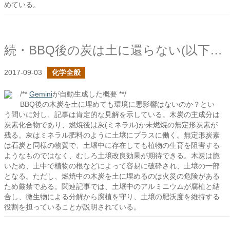
めている。
続・BBQ後の炭は土に還らない(以下省略)
2017-09-03
化学全般
/**
Gemini
が自動生成した概要 **/
BBQ後の木炭を土に埋めても環境に悪影響はないのか？とい
う問いに対し、記事は肯定的な見解を示している。木炭の主成分は
炭素化合物であり、燃焼後は灰(ミネラル)か未燃焼の無定形炭素が
残る。灰はミネラル肥料のように土壌にプラスに働く。無定形炭素
は石炭と同様の物質で、土壌中に存在しても植物の生育を阻害する
ようなものではなく、むしろ土壌改良効果が期待できる。木炭は脆
いため、土中で植物の根などによって容易に破砕され、土壌の一部
となる。ただし、燃焼中の木炭を土に埋めるのは火災の危険がある
ため厳禁である。関連記事では、土壌中のアルミニウムが腐植と結
合し、微生物による分解から腐植を守り、土壌の肥沃度を維持する
役割を担っていることが説明されている。