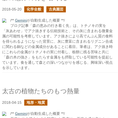
2018-05-20
化学全般
古典園芸
/**
Gemini
が自動生成した概要 **/
ブログ記事「森の恵みの行き着く先」は、トチノキの実を
「灰あわせ」でアク抜きする伝統技術と、その灰に含まれる微量金
属の可能性を考察しています。アク抜きにより高でんぷん質の食料
を得られるようになった背景に、灰に豊富に含まれるリグニン合成
に関わる銅などの金属成分があることに着目。筆者は、アク抜き時
にこれらの金属がトチノキの実に付着し、栃餅に残る苦味と共に
「森の木の強さ」をもたらす金属をも摂取している可能性を提起し
ています。食を通して森との深いつながりを感じる、興味深い視点
を示しています。
太古の植物たちのもつ熱量
2018-04-15
地形・地質
/**
Gemini
が自動生成した概要 **/