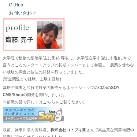
GitHub
お問い合わせ
大学院で植物の細胞学(主に形)を専攻し、大学院在学中(後に中退)に今で
言うところのスタートアップの初期メンバーとして参画し、農薬を使わな
い栽培の調査と技法の開発を行っていました。
(資金調達まで経験。上場未経験)
栽培の調査と並行で野菜の販売からネットショップのCMSの
SOY
CMS/Shop
の開発を開始しました。
こちら
※前職の話で詳しくは
をご覧ください。
以前、神奈川県の養鶏場、
株式会社コトブキ園
さんで高品質な鶏糞堆肥の