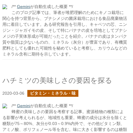
/**
Gemini
が自動生成した概要 **/
このブログ記事では、筆者が堆肥理解のためにキノコ栽培に
関心を持つ背景から、ブナシメジの菌床栽培における食品廃棄物活
用に着目しています。ある研究報告を引用し、キャベツの芯、ニン
ジン・ジャガイモの皮、そして特にバナナの皮を培地としてブナシ
メジの子実体形成が可能だったことを紹介。バナナの皮はタンパク
質や脂質は少ないものの、ミネラル（灰分）が豊富であり、有機質
肥料としても優れた可能性を秘めていると考察し、カリウムなどの
ミネラル含有に期待を示しています。
ハチミツの美味しさの要因を探る
2020-03-06
ビタミン・ミネラル・味
/**
Gemini
が自動生成した概要 **/
蜂蜜の美味しさの要因を考察する記事。蜜源植物の種類によ
る影響が考えられるが、地域性も重要。蜂蜜の成分は水分を除くと
糖類が75～80%、灰分が0.03～0.9%内外で、その他ビタミン類、
アミノ酸、ポリフェノール等を含む。味に大きく影響するのは糖類