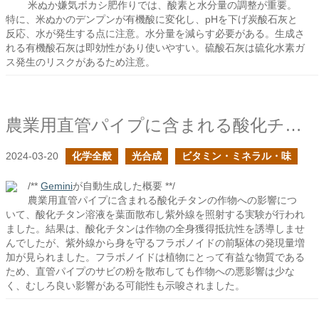
米ぬか嫌気ボカシ肥作りでは、酸素と水分量の調整が重要。
特に、米ぬかのデンプンが有機酸に変化し、pHを下げ炭酸石灰と
反応、水が発生する点に注意。水分量を減らす必要がある。生成さ
れる有機酸石灰は即効性があり使いやすい。硫酸石灰は硫化水素ガ
ス発生のリスクがあるため注意。
農業用直管パイプに含まれる酸化チタンは作物に与えても問題ないか？
2024-03-20
化学全般
光合成
ビタミン・ミネラル・味
/**
Gemini
が自動生成した概要 **/
農業用直管パイプに含まれる酸化チタンの作物への影響につ
いて、酸化チタン溶液を葉面散布し紫外線を照射する実験が行われ
ました。結果は、酸化チタンは作物の全身獲得抵抗性を誘導しませ
んでしたが、紫外線から身を守るフラボノイドの前駆体の発現量増
加が見られました。フラボノイドは植物にとって有益な物質である
ため、直管パイプのサビの粉を散布しても作物への悪影響は少な
く、むしろ良い影響がある可能性も示唆されました。