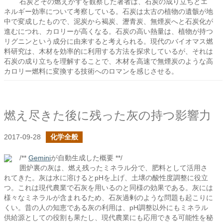
石炭とその燃えかすを観察した著者は、石炭の成り立ちとエ
ネルギー効率について考察している。石炭は太古の植物の遺骸が地
中で変成したもので、泥炭から褐炭、瀝青炭、無煙炭へと石炭化が
進むにつれ、カロリーが高くなる。石炭の高い熱量は、植物が持つ
リグニンという成分に由来すると考えられる。現代のバイオマス燃
料研究は、木材を効率的に利用する方法を探求しているが、それは
石炭の成り立ちを理解することで、木材を高速で無煙炭のような高
カロリー燃料に変換する技術へのロマンを感じさせる。
燃え尽きた後に残った灰の持つ影響力
2017-09-28
化学全般
/**
Gemini
が自動生成した概要 **/
囲炉裏の灰は、燃え残ったミネラル分で、肥料として活用さ
れてきた。灰は水に溶けるとpHを上げ、土壌の酸性度調整に役立
つ。これは現代農業で石灰を用いるのと同様の効果である。灰には
様々なミネラルが含まれるため、石灰過剰のような問題も起こりに
くい。昔の人の知恵である灰の利用は、pH調整以外にもミネラル
供給源としての役割も果たし、現代農業にも応用できる可能性を秘