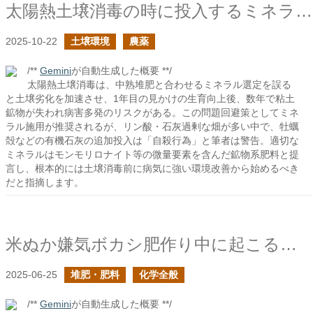
太陽熱土壌消毒の時に投入するミネラルの選定は適切か？
2025-10-22
土壌環境
農薬
/**
Gemini
が自動生成した概要 **/
太陽熱土壌消毒は、中熟堆肥と合わせるミネラル選定を誤る
と土壌劣化を加速させ、1年目の見かけの生育向上後、数年で粘土
鉱物が失われ病害多発のリスクがある。この問題回避策としてミネ
ラル施用が推奨されるが、リン酸・石灰過剰な畑が多い中で、牡蠣
殻などの有機石灰の追加投入は「自殺行為」と筆者は警告。適切な
ミネラルはモンモリロナイト等の微量要素を含んだ鉱物系肥料と提
言し、根本的には土壌消毒前に病気に強い環境改善から始めるべき
だと指摘します。
米ぬか嫌気ボカシ肥作り中に起こる大事な反応
2025-06-25
堆肥・肥料
化学全般
/**
Gemini
が自動生成した概要 **/