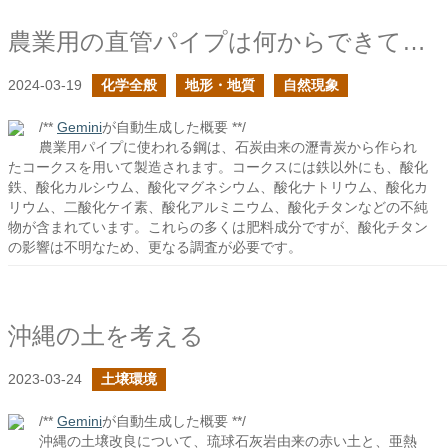
農業用の直管パイプは何からできている？３
2024-03-19
化学全般
地形・地質
自然現象
/**
Gemini
が自動生成した概要 **/
農業用パイプに使われる鋼は、石炭由来の瀝青炭から作られ
たコークスを用いて製造されます。コークスには鉄以外にも、酸化
鉄、酸化カルシウム、酸化マグネシウム、酸化ナトリウム、酸化カ
リウム、二酸化ケイ素、酸化アルミニウム、酸化チタンなどの不純
物が含まれています。これらの多くは肥料成分ですが、酸化チタン
の影響は不明なため、更なる調査が必要です。
沖縄の土を考える
2023-03-24
土壌環境
/**
Gemini
が自動生成した概要 **/
沖縄の土壌改良について、琉球石灰岩由来の赤い土と、亜熱