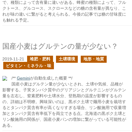
で、種類によって含有量に違いがある。蜂蜜の種類によって、フル
クトース、グルコース、スクロースなどの糖の含有量が異なり、こ
れが味の違いに繋がると考えられる。今後の記事では糖の甘味度に
も触れる予定。
国産小麦はグルテンの量が少ない？
2019-11-21
堆肥・肥料
土壌環境
地形・地質
ビタミン・ミネラル・味
/**
Gemini
が自動生成した概要 **/
国産小麦はグルテン量が少ないとされ、土壌や気候、品種が
影響する。子実タンパク質中のグリアジンとグルテニンがグルテン
量を左右し、窒素肥料や土壌水分、登熟期の温度が影響するもの
の、詳細は不明瞭。興味深いのは、黒ボク土壌で麺用小麦を栽培す
るとタンパク質含有率が高くなりすぎる場合、リン酸施用で収量増
加とタンパク質含有率低下を両立できる点。北海道の黒ボク土壌と
リン酸施用の関係が、国産小麦パンの増加に繋がっている可能性が
ある。