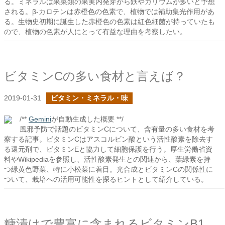
る。ミネラルは果菜類の果実内発芽から鉄やカリウムが多いと予想
される。β-カロテンは赤橙色の色素で、植物では補助集光作用があ
る。生物史初期に誕生した赤橙色の色素は紅色細菌が持っていたも
ので、植物の色素が人にとって有益な理由を考察したい。
ビタミンCの多い食材と言えば？
2019-01-31
ビタミン・ミネラル・味
/**
Gemini
が自動生成した概要 **/
風邪予防で話題のビタミンCについて、含有量の多い食材を考
察する記事。ビタミンCはアスコルビン酸という活性酸素を除去す
る還元剤で、ビタミンEと協力して細胞保護を行う。厚生労働省資
料やWikipediaを参照し、活性酸素発生との関連から、葉緑素を持
つ緑黄色野菜、特に小松菜に着目。光合成とビタミンCの関係性に
ついて、栽培への活用可能性を探るヒントとして紹介している。
糠漬けで豊富に含まれるビタミンB1