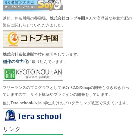
以前、神奈川県の養鶏場、
株式会社コトブキ園
さんで高品質な鶏糞堆肥の
製造に関わらせていただきました。
株式会社京都農販
で技術顧問をしています。
稲作の省力化
に取り組んでいます。
フリーランスのプログラマとしてSOY CMS/Shopの開発も引き続き行っ
ていますので、サイト構築やプラグインの開発をしています。
他に
Tera school
の小中学生向けのプログラミング教室で教えています。
リンク