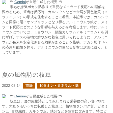
/**
Gemini
が自動生成した概要 **/
米ぬか嫌気ボカシ肥作りで重要なメイラード反応への理解を
深めるため、筆者は反応時にカルシウムなどの金属が褐色物質（メ
ラノイジン）の形成を促進することに着目。本記事では、カルシウ
ムと同様に陽イオンブリッジとなり得るアルミニウムや鉄が、メイ
ラード反応にどのような影響を与えるかを考察します。特にアルミ
ニウムについては、ミョウバン（硫酸カリウムアルミニウム）を例
に挙げ、ナスの漬物の鮮やかな着色に用いられるように、アルミニ
ウムが色素を安定化させる効果があることを指摘。ボカシ肥作りへ
の応用可能性を探り、アルミニウムの更なる影響は次回に続く、と
しています。
夏の風物詩の枝豆
2022-08-14
市場
ビタミン・ミネラル・味
/**
Gemini
が自動生成した概要 **/
枝豆は、夏の風物詩として親しまれる栄養価の高い食べ物で
す。大豆を若いうちに収穫した枝豆は、植物性タンパク質、ビタミ
ンE、食物繊維、カルシウム、鉄分などを豊富に含みます。特にビ