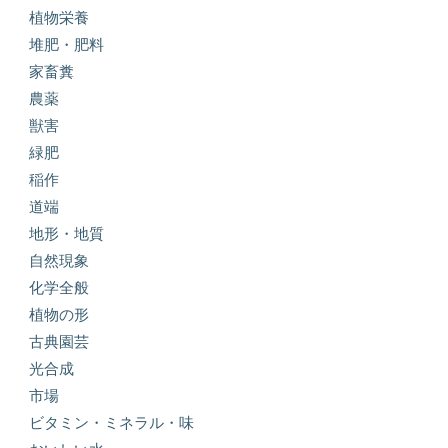
植物栄養
堆肥・肥料
家畜糞
農薬
獣害
緑肥
稲作
道端
地形・地質
自然現象
化学全般
植物の形
古典園芸
光合成
市場
ビタミン・ミネラル・味