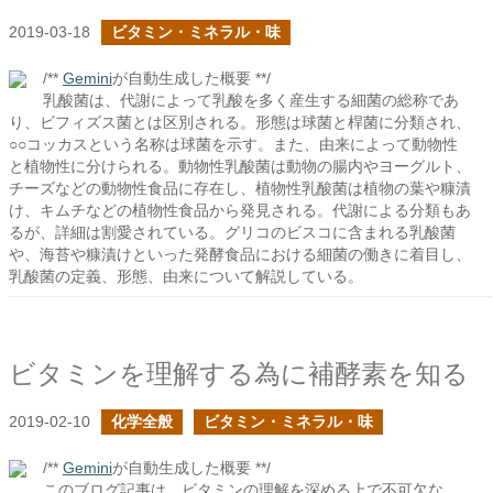
2019-03-18
ビタミン・ミネラル・味
/**
Gemini
が自動生成した概要 **/
乳酸菌は、代謝によって乳酸を多く産生する細菌の総称であ
り、ビフィズス菌とは区別される。形態は球菌と桿菌に分類され、
○○コッカスという名称は球菌を示す。また、由来によって動物性
と植物性に分けられる。動物性乳酸菌は動物の腸内やヨーグルト、
チーズなどの動物性食品に存在し、植物性乳酸菌は植物の葉や糠漬
け、キムチなどの植物性食品から発見される。代謝による分類もあ
るが、詳細は割愛されている。グリコのビスコに含まれる乳酸菌
や、海苔や糠漬けといった発酵食品における細菌の働きに着目し、
乳酸菌の定義、形態、由来について解説している。
ビタミンを理解する為に補酵素を知る
2019-02-10
化学全般
ビタミン・ミネラル・味
/**
Gemini
が自動生成した概要 **/
このブログ記事は、ビタミンの理解を深める上で不可欠な