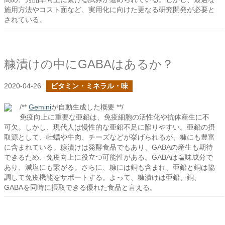
施用方法やコスト面など、実用化に向けた更なる研究開発が必要と
されている。
糠漬けの中にGABAはあるか？
2020-04-26
ビタミン・ミネラル・味
/**
Gemini
が自動生成した概要 **/
免疫向上に重要な亜鉛は、免疫細胞の活性化や抗体産生に不
可欠。しかし、現代人は慢性的な亜鉛不足に陥りやすい。亜鉛の摂
取源として、牡蠣や牛肉、チーズなどが挙げられるが、糠にも豊富
に含まれている。糠漬けは発酵食品でもあり、GABAの産生も期待
できるため、免疫向上に役立つ可能性がある。GABAは塩味成分で
あり、減塩にも繋がる。さらに、糠には銅も含まれ、亜鉛と銅は協
調して免疫機能をサポートする。よって、糠漬けは亜鉛、銅、
GABAを同時に摂取できる優れた食品と言える。