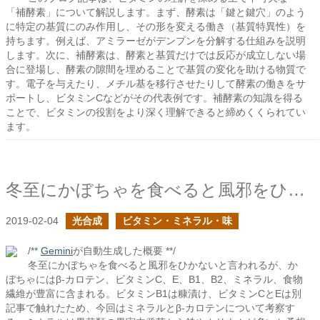
「補酵素」について解説します。まず、酵素は「鍵と鍵穴」のよう
に特定の基質にのみ作用し、その形を変える働き（基質特異性）を
持ちます。例えば、アミラーゼがデンプンを分解する仕組みを説明
します。次に、補酵素は、酵素と基質だけでは反応が成立しない場
合に登場し、酵素の隙間を埋めることで基質の変化を助ける物質で
す。電子を与えたり、メチル基を移行させたりして酵素の働きをサ
ポートし、ビタミンCなどがその代表例です。補酵素の知識を得る
ことで、ビタミンの役割をより深く理解できると締めくくられてい
ます。
冬至にかぼちゃを食べると風邪をひかないというけれど
2019-02-04
光合成
ビタミン・ミネラル・味
/**
Gemini
が自動生成した概要 **/
冬至にかぼちゃを食べると風邪をひかないと言われるが、か
ぼちゃにはβ-カロテン、ビタミンC、E、B1、B2、ミネラル、食物
繊維が豊富に含まれる。ビタミンB1は糠漬け、ビタミンCとEは別
記事で触れたため、今回はミネラルとβ-カロテンについて考察す