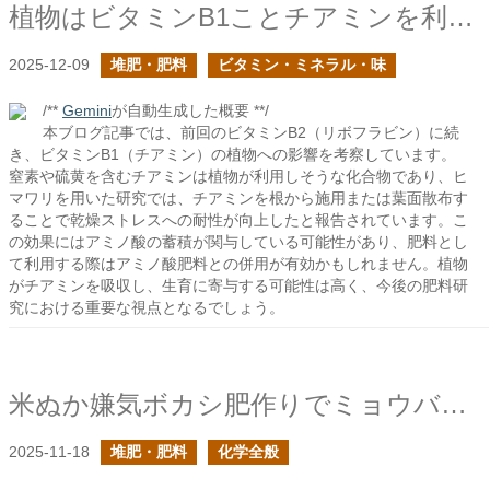
植物はビタミンB1ことチアミンを利用するか？
2025-12-09
堆肥・肥料
ビタミン・ミネラル・味
/**
Gemini
が自動生成した概要 **/
本ブログ記事では、前回のビタミンB2（リボフラビン）に続
き、ビタミンB1（チアミン）の植物への影響を考察しています。
窒素や硫黄を含むチアミンは植物が利用しそうな化合物であり、ヒ
マワリを用いた研究では、チアミンを根から施用または葉面散布す
ることで乾燥ストレスへの耐性が向上したと報告されています。こ
の効果にはアミノ酸の蓄積が関与している可能性があり、肥料とし
て利用する際はアミノ酸肥料との併用が有効かもしれません。植物
がチアミンを吸収し、生育に寄与する可能性は高く、今後の肥料研
究における重要な視点となるでしょう。
米ぬか嫌気ボカシ肥作りでミョウバンや鉄粉を入れると反応は加速するか？
2025-11-18
堆肥・肥料
化学全般