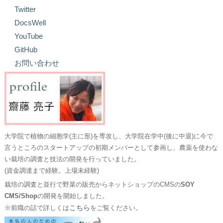
Twitter
DocsWell
YouTube
GitHub
お問い合わせ
大学院で植物の細胞学(主に形)を専攻し、大学院在学中(後に中退)に今で
言うところのスタートアップの初期メンバーとして参画し、農薬を使わな
い栽培の調査と技法の開発を行っていました。
(資金調達まで経験。上場未経験)
栽培の調査と並行で野菜の販売からネットショップのCMSの
SOY
CMS/Shop
の開発を開始しました。
こちら
※前職の話で詳しくは
をご覧ください。