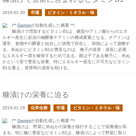
2019-01-30
市場
ビタミン・ミネラル・味
/**
Gemini
が自動生成した概要 **/
糠漬けで増加するビタミンB1は、糖質やアミノ酸からのエネ
ルギー産生に必須の補酵素チアミンの構成要素となる。チアミンは
通常、食物中の酵素と結合した状態で存在し、加熱によって遊離す
る。米ぬかにビタミンB1が豊富なのは、種子の発芽・成長に必要
なエネルギー源を確保するためである。親は子である種子に、米ぬ
かという形で豊富な栄養、特にエネルギー産生に不可欠なビタミン
B1を蓄え、発芽時の成長を助ける。
糠漬けの栄養に迫る
2019-01-29
化学全般
市場
ビタミン・ミネラル・味
/**
Gemini
が自動生成した概要 **/
糠漬けは、野菜に米ぬかの栄養が移行することで栄養価が高
まる。特に糠に豊富なビタミンB1は、糠漬けによって野菜に取り