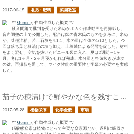
2017-06-15
堆肥・肥料
菜園教室
/**
Gemini
が自動生成した概要 **/
騒音問題で批判を受けた米ぬかボカシ作成動画を再撮影し、
音声調整の上で公開した。配合は師の青木氏のものを参考に、米ぬ
か、菜種油粕、苦土石灰を4:1:1、水の量は全体の1/10とした。今
回は落ち葉と糠漬けの糠も加え、土着菌による発酵を促した。材料
をよく混ぜ、空気を抜いたビニール袋に入れ、夏は2週間～1ヶ
月、冬は1ヶ月～2ヶ月寝かせれば完成。水分量と空気抜きが成功
の鍵。再撮影を通して、マイク性能の重要性と字幕の必要性を実感
した。
茄子の糠漬けで鮮やかな色を残すことを考える
2017-05-28
植物栄養
化学全般
市場
/**
Gemini
が自動生成した概要 **/
硝酸態窒素は植物にとって主要な窒素源だが、過剰に吸収さ