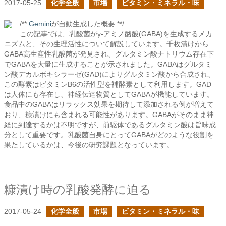
2017-05-25
化学全般
市場
ビタミン・ミネラル・味
/**
Gemini
が自動生成した概要 **/
この記事では、乳酸菌がγ-アミノ酪酸(GABA)を生成するメカ
ニズムと、その生理活性について解説しています。千枚漬けから
GABA高生産性乳酸菌が発見され、グルタミン酸ナトリウム存在下
でGABAを大量に生成することが示されました。GABAはグルタミ
ン酸デカルボキシラーゼ(GAD)によりグルタミン酸から合成され、
この酵素はビタミンB6の活性型を補酵素として利用します。GAD
は人体にも存在し、神経伝達物質としてGABAが機能しています。
食品中のGABAはリラックス効果を期待して添加される例が増えて
おり、糠漬けにも含まれる可能性があります。GABAがそのまま神
経に到達するかは不明ですが、前駆体であるグルタミン酸は旨味成
分として重要です。乳酸菌自身にとってGABAがどのような役割を
果たしているかは、今後の研究課題となっています。
糠漬け時の乳酸発酵に迫る
2017-05-24
化学全般
市場
ビタミン・ミネラル・味