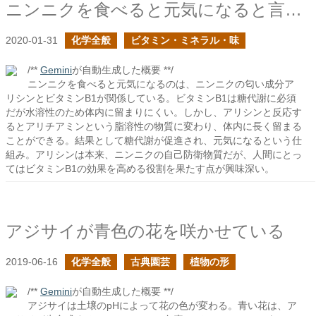
ニンニクを食べると元気になると言うけれど
2020-01-31
化学全般
ビタミン・ミネラル・味
/**
Gemini
が自動生成した概要 **/
ニンニクを食べると元気になるのは、ニンニクの匂い成分ア
リシンとビタミンB1が関係している。ビタミンB1は糖代謝に必須
だが水溶性のため体内に留まりにくい。しかし、アリシンと反応す
るとアリチアミンという脂溶性の物質に変わり、体内に長く留まる
ことができる。結果として糖代謝が促進され、元気になるという仕
組み。アリシンは本来、ニンニクの自己防衛物質だが、人間にとっ
てはビタミンB1の効果を高める役割を果たす点が興味深い。
アジサイが青色の花を咲かせている
2019-06-16
化学全般
古典園芸
植物の形
/**
Gemini
が自動生成した概要 **/
アジサイは土壌のpHによって花の色が変わる。青い花は、ア