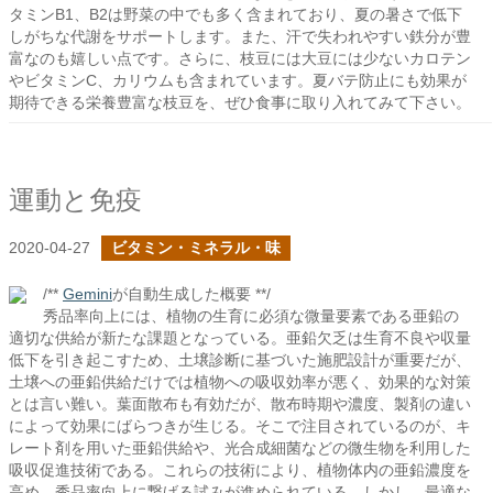
タミンB1、B2は野菜の中でも多く含まれており、夏の暑さで低下
しがちな代謝をサポートします。また、汗で失われやすい鉄分が豊
富なのも嬉しい点です。さらに、枝豆には大豆には少ないカロテン
やビタミンC、カリウムも含まれています。夏バテ防止にも効果が
期待できる栄養豊富な枝豆を、ぜひ食事に取り入れてみて下さい。
運動と免疫
2020-04-27
ビタミン・ミネラル・味
/**
Gemini
が自動生成した概要 **/
秀品率向上には、植物の生育に必須な微量要素である亜鉛の
適切な供給が新たな課題となっている。亜鉛欠乏は生育不良や収量
低下を引き起こすため、土壌診断に基づいた施肥設計が重要だが、
土壌への亜鉛供給だけでは植物への吸収効率が悪く、効果的な対策
とは言い難い。葉面散布も有効だが、散布時期や濃度、製剤の違い
によって効果にばらつきが生じる。そこで注目されているのが、キ
レート剤を用いた亜鉛供給や、光合成細菌などの微生物を利用した
吸収促進技術である。これらの技術により、植物体内の亜鉛濃度を
高め、秀品率向上に繋げる試みが進められている。しかし、最適な