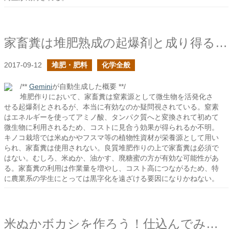
家畜糞は堆肥熟成の起爆剤と成り得るか？
2017-09-12
堆肥・肥料
化学全般
/**
Gemini
が自動生成した概要 **/
堆肥作りにおいて、家畜糞は窒素源として微生物を活発化さ
せる起爆剤とされるが、本当に有効なのか疑問視されている。窒素
はエネルギーを使ってアミノ酸、タンパク質へと変換されて初めて
微生物に利用されるため、コストに見合う効果が得られるか不明。
キノコ栽培では米ぬかやフスマ等の植物性資材が栄養源として用い
られ、家畜糞は使用されない。良質堆肥作りの上で家畜糞は必須で
はない。むしろ、米ぬか、油かす、廃糖蜜の方が有効な可能性があ
る。家畜糞の利用は作業量を増やし、コスト高につながるため、特
に農業系の学生にとっては黒字化を遠ざける要因になりかねない。
米ぬかボカシを作ろう！仕込んでみる！再撮影