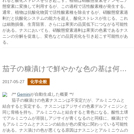
れると酸化ストレスを引き起こす。植物は硝酸態窒素をアンモニア
態窒素に変換して利用するが、この過程で活性酸素種が発生する。
通常、植物は抗酸化物質で活性酸素種を除去するが、硝酸態窒素過
剰だと抗酸化システムの能力を超え、酸化ストレスが生じる。これ
は細胞損傷、生育阻害、さらには果実の品質低下につながる可能性
がある。ナスにおいても、硝酸態窒素過剰は果実の色素であるナス
ニンの分解を促進し、変色などの品質劣化を引き起こす可能性があ
る。
茄子の糠漬けで鮮やかな色の基は何か？
2017-05-27
化学全般
/**
Gemini
が自動生成した概要 **/
茄子の糠漬けの色素ナスニンは不安定だが、アルミニウムと
結合すると安定する。ナスニンはアジサイの色素デルフィニジンと
同じ骨格を持ち、アルミニウムと結合すると青色になる。酸性土壌
でアルミニウムが溶脱しアジサイが青くなるのと同様に、糠漬けで
もアルミニウムとナスニンの結合が色の変化に関わっている可能性
がある。ナス漬けの色が悪くなる原因はナスニンとアルミニウムの