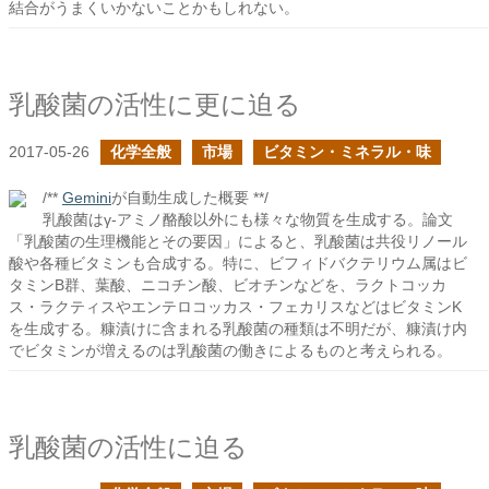
結合がうまくいかないことかもしれない。
乳酸菌の活性に更に迫る
2017-05-26
化学全般
市場
ビタミン・ミネラル・味
/**
Gemini
が自動生成した概要 **/
乳酸菌はγ-アミノ酪酸以外にも様々な物質を生成する。論文
「乳酸菌の生理機能とその要因」によると、乳酸菌は共役リノール
酸や各種ビタミンも合成する。特に、ビフィドバクテリウム属はビ
タミンB群、葉酸、ニコチン酸、ビオチンなどを、ラクトコッカ
ス・ラクティスやエンテロコッカス・フェカリスなどはビタミンK
を生成する。糠漬けに含まれる乳酸菌の種類は不明だが、糠漬け内
でビタミンが増えるのは乳酸菌の働きによるものと考えられる。
乳酸菌の活性に迫る