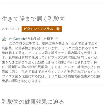
生きて腸まで届く乳酸菌
2019-03-21
ビタミン・ミネラル・味
/**
Gemini
が自動生成した概要 **/
このブログ記事では、腸内環境を整える「生きて腸まで届く
乳酸菌」の重要性が解説されています。 リンゴに含まれるオリゴ
糖は腸まで届き、ビフィズス菌を増殖させて腸内環境を改善しま
す。乳酸菌は胃酸で死滅してもビフィズス菌増殖に寄与しますが、
生きたまま腸まで届く乳酸菌はさらに効果が高いとされます。特
に、酸耐性の強い植物性乳酸菌（すぐき、キムチ、糠漬けなど）は
胃酸に強く、生きて腸まで届きやすいことが報告されています。ビ
フィズス菌を優位にするには、オリゴ糖と植物性乳酸菌由来の発酵
食品の摂取が鍵となります。
乳酸菌の健康効果に迫る