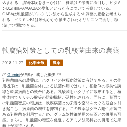
込まれる。漬物体験をきっかけに、糠漬けの栄養に着目し、ビタミ
ンB1の由来やGABAの増加といった点について考察している。
GABAは乳酸菌がグルタミン酸から生成するpH調整の産物と考えら
れる。ビタミンB1は米ぬかから抽出されたオリザニンであり、糠
漬けで摂取できる。
軟腐病対策としての乳酸菌由来の農薬
2018-11-27
化学全般
農薬
/**
Gemini
が自動生成した概要 **/
乳酸菌由来の農薬は、ハクサイの軟腐病対策に有効である。その作
用機序は、乳酸菌自体による抗菌作用ではなく、植物側の抵抗性誘
導と軟腐病菌との競合にある。乳酸菌をハクサイに散布すると、植
物体内でサリチル酸等の防御機構が活性化される。同時に、葉面で
の乳酸菌密度の増加は、軟腐病菌との栄養や空間をめぐる競合を引
き起こし、病原菌の増殖を抑制する。この農薬はグラム陽性細菌で
ある乳酸菌を利用するため、グラム陰性細菌用の農薬との併用も可
能。さらに、乳酸菌の増殖を促進するアミノ酸肥料との併用で効果
向上が期待される。