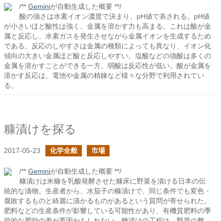
/**
Gemini
が自動生成した概要 **/
酸の強さは水素イオン濃度で決まり、pH値で表される。pH値
が小さいほど酸性は強く、金属を溶かす力も高まる。これは酸が金
属と反応し、水素ガスを発生させながら金属イオンを生成するため
である。反応のしやすさは金属の種類によっても異なり、イオン化
傾向の大きい金属ほど酸と反応しやすい。塩酸などの強酸は多くの
金属を溶かすことができる一方、弱酸は反応性が低い。酸が金属を
溶かす反応は、電池や金属の精錬など様々な分野で利用されてい
る。
糠漬けを探る
2017-05-23
化学全般
市場
/**
Gemini
が自動生成した概要 **/
糠漬けは米糠を乳酸発酵させた糠床に野菜を漬ける日本の伝
統的な漬物。生産者から、水茄子の糠漬けで、同じ条件でも変色・
腐敗するものと綺麗に漬かるものがあるという質問が寄せられた。
肥料などの生産条件が影響している可能性があり、有機質肥料の季
節的な肥効の差が要因かもしれない。糠漬けの工程は、野菜の整