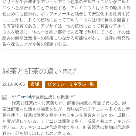
ジサイが生合成するアントシアニン色素のデルフィニジンがアルミ
ニウムと結合することで発色する。アルミニウムはナスの糠漬けの
色止めにも使われ、ポリフェノールと結合して安定化する性質を持
つ。しかし、多くの植物にとってアルミニウムは根の伸長を阻害す
る有害物質である。アジサイは、他の植物にとって有害なアルミニ
ウムを吸収し、体の一番高い部分である花で利用している。その仕
組みの解明は栽培への応用につながる可能性があり、既存の研究報
告を探ることが今後の課題である。
緑茶と紅茶の違い再び
2019-06-05
市場
ビタミン・ミネラル・味
/**
Gemini
が自動生成した概要 **/
緑茶と紅茶は同じ茶葉だが、酵素的褐変の有無で異なる。緑
茶は酵素を失活させ褐変を防ぎ、旨味成分のテアニンを多く含む新
芽を使う。紅茶は酵素を働かせカテキンを重合させるため、成長し
た葉が適している。テアニンは新芽に多く、成長と共にカテキンが
増える。カテキンは二次代謝産物であり、紅茶製造は植物の代謝過
程の一部を切り出したものと言える。