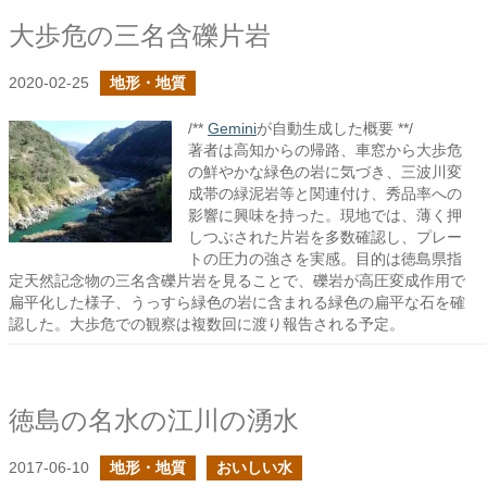
大歩危の三名含礫片岩
2020-02-25
地形・地質
/**
Gemini
が自動生成した概要 **/
著者は高知からの帰路、車窓から大歩危
の鮮やかな緑色の岩に気づき、三波川変
成帯の緑泥岩等と関連付け、秀品率への
影響に興味を持った。現地では、薄く押
しつぶされた片岩を多数確認し、プレー
トの圧力の強さを実感。目的は徳島県指
定天然記念物の三名含礫片岩を見ることで、礫岩が高圧変成作用で
扁平化した様子、うっすら緑色の岩に含まれる緑色の扁平な石を確
認した。大歩危での観察は複数回に渡り報告される予定。
徳島の名水の江川の湧水
2017-06-10
地形・地質
おいしい水