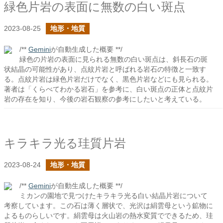
緑色片岩の表面に無数の白い斑点
2023-08-25
地形・地質
/**
Gemini
が自動生成した概要 **/
緑色の片岩の表面に見られる無数の白い斑点は、斜長石の斑
状結晶の可能性があり、点紋片岩と呼ばれる岩石の特徴と一致す
る。点紋片岩は緑色片岩だけでなく、黒色片岩などにも見られる。
著者は「くらべてわかる岩石」を参考に、白い斑点の正体と点紋片
岩の存在を知り、今後の岩石観察の参考にしたいと考えている。
キラキラ光る珪質片岩
2023-08-24
地形・地質
/**
Gemini
が自動生成した概要 **/
ミカンの園地で見つけたキラキラ光る白い結晶片岩について
考察しています。この石は薄く層状で、光沢は絹雲母という鉱物に
よるものらしいです。絹雲母は火山岩の熱水変質でできるため、珪