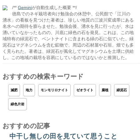
/**
Gemini
が自動生成した概要 **/
徳島でのネギ栽培者向け勉強会の休憩中、公民館で「江川の
湧水」の看板を見つけた著者は、珍しい地質の三波川変成帯にある
名水への期待を膨らませた。勉強会後、湧水を見に行ったが、水は
湧いていなかったものの、川底に緑色の石を発見。これは、この地
域特有の緑泥石で、ベントナイトに含まれる緑の石に似ていた。緑
泥石はマグネシウムを含む鉱物で、周辺の石材屋や石垣、畑でも多
く見られた。著者は、緑泥石が風化してマグネシウムを土壌に供給
し、この地域の栽培を容易にしているのではないかと推測した。
おすすめの検索キーワード
減肥
地力
モンモリロナイト
ゼオライト
腐植
緑泥石
緑色片岩
おすすめの記事
中干し無しの田を見ていて思うこと