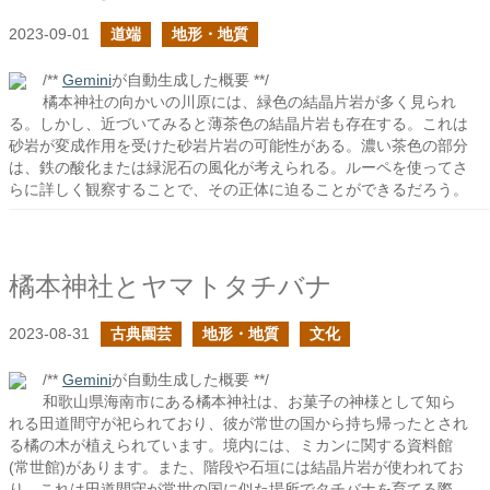
2023-09-01
道端
地形・地質
/**
Gemini
が自動生成した概要 **/
橘本神社の向かいの川原には、緑色の結晶片岩が多く見られ
る。しかし、近づいてみると薄茶色の結晶片岩も存在する。これは
砂岩が変成作用を受けた砂岩片岩の可能性がある。濃い茶色の部分
は、鉄の酸化または緑泥石の風化が考えられる。ルーペを使ってさ
らに詳しく観察することで、その正体に迫ることができるだろう。
橘本神社とヤマトタチバナ
2023-08-31
古典園芸
地形・地質
文化
/**
Gemini
が自動生成した概要 **/
和歌山県海南市にある橘本神社は、お菓子の神様として知ら
れる田道間守が祀られており、彼が常世の国から持ち帰ったとされ
る橘の木が植えられています。境内には、ミカンに関する資料館
(常世館)があります。また、階段や石垣には結晶片岩が使われてお
り、これは田道間守が常世の国に似た場所でタチバナを育てる際、