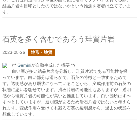
結晶片岩を目印としたのではないかという推測を著者は立てていま
す。
石英を多く含むであろう珪質片岩
2023-08-26
地形・地質
/**
Gemini
が自動生成した概要 **/
白い層が多い結晶片岩を分析し、珪質片岩である可能性を探
っています。白い部分は滑らかで、石英の特徴と一致するためで
す。透明感があり層状になっていることから、変成作用前の石英の
状態に思いを馳せています。滑石片岩の可能性もありますが、透明
感から珪質片岩の可能性が高いと推測しています。白い箇所はすべ
すべとしていますが、透明感があるため滑石片岩ではないと考えら
れます。変成作用を受けても残る石英の透明感から、過去の状態を
想像しています。