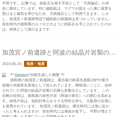
不明です。 記事では、鉄鉱石を探す手段として「天然磁石」の存
在に着目しています。特に磁鉄鉱は、マグマが固まった後に落雷を
受けると磁気を帯びるため、天然磁石として利用できます。 しか
し、加茂宮ノ前遺跡周辺で磁鉄鉱の採掘跡は見つかっていません。
弥生時代の徳島県の人々がどのように鉄鉱石を手に入れていたのか
は、依然として謎のままです。
加茂宮ノ前遺跡と阿波の結晶片岩製の石棒
2023-05-23
地形・地質
/**
Gemini
が自動生成した概要 **/
徳島県の加茂宮ノ前遺跡は、最古級の鉄器生産鍛冶炉や最大
規模の水銀朱生産地として知られています。興味深いことに、信仰
されていた阿波の結晶片岩製の石棒も多数出土しています。 この
石棒の信仰は、徳島産の緑色片岩（阿波の青石）への関心を高めま
す。緑色片岩は、知的好奇心をそそる特性を持ち、大阪府の古墳に
も使用されています。 加茂宮ノ前遺跡は、縄文時代には海に近か
ったと考えられますが、弥生時代には海抜が低下し、平野が増えて
稲作に適した土地になった可能性があります。