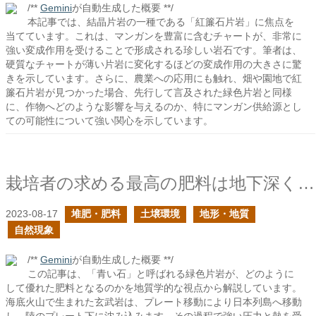
/**
Gemini
が自動生成した概要 **/
本記事では、結晶片岩の一種である「紅簾石片岩」に焦点を
当てています。これは、マンガンを豊富に含むチャートが、非常に
強い変成作用を受けることで形成される珍しい岩石です。筆者は、
硬質なチャートが薄い片岩に変化するほどの変成作用の大きさに驚
きを示しています。さらに、農業への応用にも触れ、畑や園地で紅
簾石片岩が見つかった場合、先行して言及された緑色片岩と同様
に、作物へどのような影響を与えるのか、特にマンガン供給源とし
ての可能性について強い関心を示しています。
栽培者の求める最高の肥料は地下深くで形成される
2023-08-17
堆肥・肥料
土壌環境
地形・地質
自然現象
/**
Gemini
が自動生成した概要 **/
この記事は、「青い石」と呼ばれる緑色片岩が、どのように
して優れた肥料となるのかを地質学的な視点から解説しています。
海底火山で生まれた玄武岩は、プレート移動により日本列島へ移動