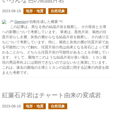
2023-08-19
地形・地質
自然現象
/**
Gemini
が自動生成した概要 **/
この記事は、異なる色の結晶片岩を観察し、その母岩と土壌
への影響について考察しています。 筆者は、黒色片岩、褐色の珪
質片岩らしき層、灰色の層からなる結晶片岩を観察し、その成り立
ちについて考察しています。特に、褐色と灰色の層が珪質片岩であ
る可能性について触れ、珪質片岩の色は由来となる岩石によって変
わることから、どちらも珪質片岩の可能性があることを示唆してい
ます。 そして、園地でこのような結晶片岩が多い場合、ミカン栽
培の秀品率向上には期待できないのではないかと推測しています。
これは、過去の園地の土壌とミカンの品質に関する記事の内容を踏
まえた考察です。
紅簾石片岩はチャート由来の変成岩
2023-08-18
地形・地質
自然現象