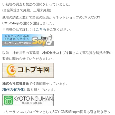
い栽培の調査と技法の開発を行っていました。
(資金調達まで経験。上場未経験)
栽培の調査と並行で野菜の販売からネットショップのCMSの
SOY
CMS/Shop
の開発を開始しました。
こちら
※前職の話で詳しくは
をご覧ください。
以前、神奈川県の養鶏場、
株式会社コトブキ園
さんで高品質な鶏糞堆肥の
製造に関わらせていただきました。
株式会社京都農販
で技術顧問をしています。
稲作の省力化
に取り組んでいます。
フリーランスのプログラマとしてSOY CMS/Shopの開発も引き続き行っ