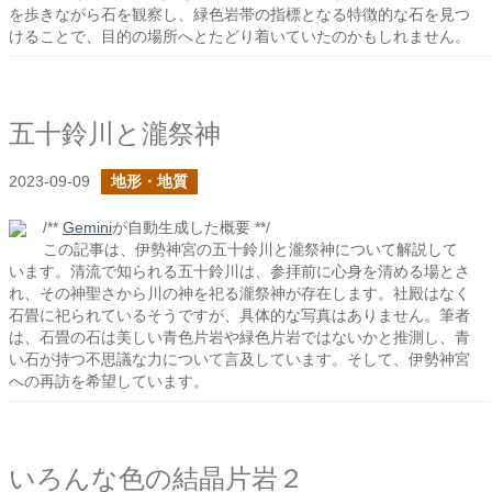
を歩きながら石を観察し、緑色岩帯の指標となる特徴的な石を見つ
けることで、目的の場所へとたどり着いていたのかもしれません。
五十鈴川と瀧祭神
2023-09-09
地形・地質
/**
Gemini
が自動生成した概要 **/
この記事は、伊勢神宮の五十鈴川と瀧祭神について解説して
います。清流で知られる五十鈴川は、参拝前に心身を清める場とさ
れ、その神聖さから川の神を祀る瀧祭神が存在します。社殿はなく
石畳に祀られているそうですが、具体的な写真はありません。筆者
は、石畳の石は美しい青色片岩や緑色片岩ではないかと推測し、青
い石が持つ不思議な力について言及しています。そして、伊勢神宮
への再訪を希望しています。
いろんな色の結晶片岩２