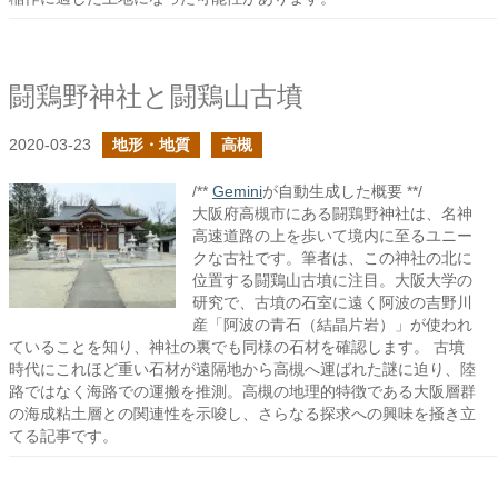
闘鶏野神社と闘鶏山古墳
2020-03-23
地形・地質
高槻
/**
Gemini
が自動生成した概要 **/
大阪府高槻市にある闘鶏野神社は、名神
高速道路の上を歩いて境内に至るユニー
クな古社です。筆者は、この神社の北に
位置する闘鶏山古墳に注目。大阪大学の
研究で、古墳の石室に遠く阿波の吉野川
産「阿波の青石（結晶片岩）」が使われ
ていることを知り、神社の裏でも同様の石材を確認します。 古墳
時代にこれほど重い石材が遠隔地から高槻へ運ばれた謎に迫り、陸
路ではなく海路での運搬を推測。高槻の地理的特徴である大阪層群
の海成粘土層との関連性を示唆し、さらなる探求への興味を掻き立
てる記事です。