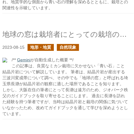
れ、地質学的な側面から青い石の理解を深めるとともに、栽培との
関連性を示唆しています。
地球の窓は栽培者にとっての栽培の教材でもある
2023-08-15
地形・地質
自然現象
/**
Gemini
が自動生成した概要 **/
この記事は、良質なミカン栽培に欠かせない「青い石」こと
結晶片岩について解説しています。 筆者は、結晶片岩が産出する
三波川変成帯について調べ、その中でも「地球の窓」と呼ばれる埼
玉県長瀞が結晶片岩の観察に適した場所であることを知ります。
しかし、大阪在住の筆者にとって長瀞は遠方のため、ジオパーク秩
父のガイドブックを取り寄せることにします。 過去に長瀞を訪れ
た経験を持つ筆者ですが、当時は結晶片岩と栽培の関係に気づいて
いなかったため、改めてガイドブックを通して学びを深めようとし
ています。