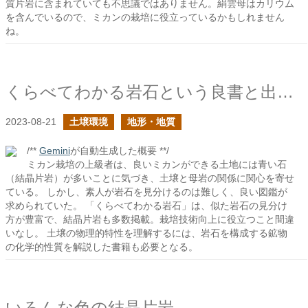
質片岩に含まれていても不思議ではありません。絹雲母はカリウム
を含んでいるので、ミカンの栽培に役立っているかもしれません
ね。
くらべてわかる岩石という良書と出会った
2023-08-21
土壌環境
地形・地質
/**
Gemini
が自動生成した概要 **/
ミカン栽培の上級者は、良いミカンができる土地には青い石
（結晶片岩）が多いことに気づき、土壌と母岩の関係に関心を寄せ
ている。 しかし、素人が岩石を見分けるのは難しく、良い図鑑が
求められていた。 「くらべてわかる岩石」は、似た岩石の見分け
方が豊富で、結晶片岩も多数掲載。栽培技術向上に役立つこと間違
いなし。 土壌の物理的特性を理解するには、岩石を構成する鉱物
の化学的性質を解説した書籍も必要となる。
いろんな色の結晶片岩