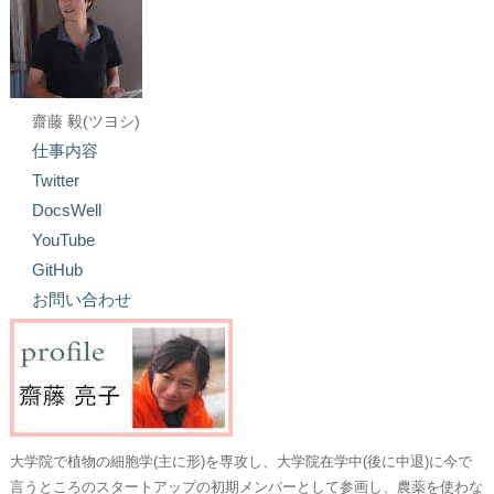
齋藤 毅(ツヨシ)
仕事内容
Twitter
DocsWell
YouTube
GitHub
お問い合わせ
大学院で植物の細胞学(主に形)を専攻し、大学院在学中(後に中退)に今で
言うところのスタートアップの初期メンバーとして参画し、農薬を使わな