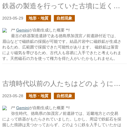
鉄器の製造を行っていた古墳に近くで天然磁石は採掘できるか？
2023-05-29
地形・地質
自然現象
/**
Gemini
が自動生成した概要 **/
最古の鉄器製造遺跡である徳島県加茂宮ノ前遺跡付近では、
眉山などで磁鉄鉱の採掘が可能です。結晶片岩中に磁鉄鉱が生成さ
れるため、広範囲で採掘できた可能性があります。 磁鉄鉱は落雷
により磁気を帯びるため、古代人も容易に入手できたと考えられま
す。天然磁石の力を使って権力を得た人がいたかもしれません。
古墳時代以前の人たちはどのようにして鉄鉱石を探したのだろう？
2023-05-28
地形・地質
自然現象
/**
Gemini
が自動生成した概要 **/
弥生時代、徳島県の加茂宮ノ前遺跡では、近畿地方との交易
によって鉄器がもたらされていました。しかし、周辺で鉄鉱石を採
掘した痕跡は見つかっておらず、どのように鉄を入手していたかは