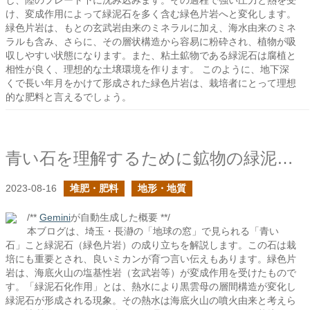
し、陸のプレート下に沈み込みます。その過程で強い圧力と熱を受
け、変成作用によって緑泥石を多く含む緑色片岩へと変化します。
緑色片岩は、もとの玄武岩由来のミネラルに加え、海水由来のミネ
ラルも含み、さらに、その層状構造から容易に粉砕され、植物が吸
収しやすい状態になります。また、粘土鉱物である緑泥石は腐植と
相性が良く、理想的な土壌環境を作ります。 このように、地下深
くで長い年月をかけて形成された緑色片岩は、栽培者にとって理想
的な肥料と言えるでしょう。
青い石を理解するために鉱物の緑泥石化作用を見る
2023-08-16
堆肥・肥料
地形・地質
/**
Gemini
が自動生成した概要 **/
本ブログは、埼玉・長瀞の「地球の窓」で見られる「青い
石」こと緑泥石（緑色片岩）の成り立ちを解説します。この石は栽
培にも重要とされ、良いミカンが育つ言い伝えもあります。緑色片
岩は、海底火山の塩基性岩（玄武岩等）が変成作用を受けたもので
す。「緑泥石化作用」とは、熱水により黒雲母の層間構造が変化し
緑泥石が形成される現象。その熱水は海底火山の噴火由来と考えら