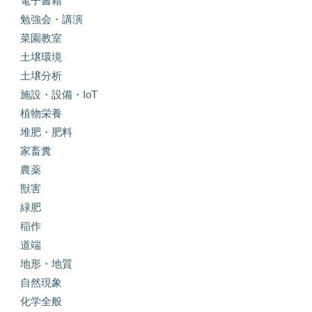
電子書籍
勉強会・講演
菜園教室
土壌環境
土壌分析
施設・設備・IoT
植物栄養
堆肥・肥料
家畜糞
農薬
獣害
緑肥
稲作
道端
地形・地質
自然現象
化学全般