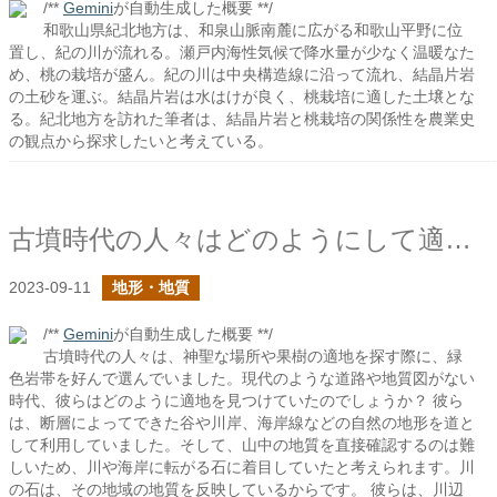
/**
Gemini
が自動生成した概要 **/
和歌山県紀北地方は、和泉山脈南麓に広がる和歌山平野に位
置し、紀の川が流れる。瀬戸内海性気候で降水量が少なく温暖なた
め、桃の栽培が盛ん。紀の川は中央構造線に沿って流れ、結晶片岩
の土砂を運ぶ。結晶片岩は水はけが良く、桃栽培に適した土壌とな
る。紀北地方を訪れた筆者は、結晶片岩と桃栽培の関係性を農業史
の観点から探求したいと考えている。
古墳時代の人々はどのようにして適地を見つけたのか？
2023-09-11
地形・地質
/**
Gemini
が自動生成した概要 **/
古墳時代の人々は、神聖な場所や果樹の適地を探す際に、緑
色岩帯を好んで選んでいました。現代のような道路や地質図がない
時代、彼らはどのように適地を見つけていたのでしょうか？ 彼ら
は、断層によってできた谷や川岸、海岸線などの自然の地形を道と
して利用していました。そして、山中の地質を直接確認するのは難
しいため、川や海岸に転がる石に着目していたと考えられます。川
の石は、その地域の地質を反映しているからです。 彼らは、川辺