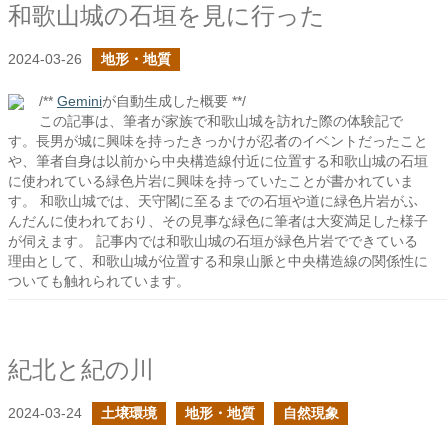
和歌山城の石垣を見に行った
2024-03-26
地形・地質
/**
Gemini
が自動生成した概要 **/
この記事は、筆者が家族で和歌山城を訪れた際の体験記で
す。長男が城に興味を持ったきっかけが忍者のイベントだったこと
や、筆者自身は以前から中央構造線付近に位置する和歌山城の石垣
に使われている緑色片岩に興味を持っていたことが書かれていま
す。 和歌山城では、天守閣に至るまでの石垣や道に緑色片岩がふ
んだんに使われており、その見事な緑色に筆者は大変満足した様子
が伺えます。 記事内では和歌山城の石垣が緑色片岩でできている
理由として、和歌山城が位置する和泉山脈と中央構造線の関係性に
ついても触れられています。
紀北と紀の川
2024-03-24
土壌環境
地形・地質
自然現象