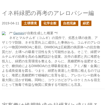
イネ科緑肥の再考のアレロパシー編
2019-04-11
土壌環境
化学全般
自然現象
緑肥
/**
Gemini
が自動生成した概要 **/
ネギとマルチムギ（コムギ）の混作で、劣悪土壌の改善、ア
ザミウマ防除、ネギ生育向上に成功した事例から、コムギのアレロ
パシー物質DIMBOAに着目。DIMBOAは広範囲の病原体への抗生物
質だが、土壌への吸着で活性を失う可能性がある。そこで、緑肥マ
ルチムギの効果を高める施肥設計を提案。次作の基肥と共に堆肥を
投入し、緑肥の生育環境を整える。さらに、黒糖肥料を追肥するこ
とで、糖供給によるDIMBOAの土壌吸着促進と、アミノ酸・金属に
よる成長促進を図る。つまり、緑肥を衰退した環境に植えるのでは
なく、堆肥と黒糖肥料で積極的に生育を促し、アレロパシー効果を
最大限に活かす戦略。同時に、コウジカビがアレロケミカルを宿主
にとって無毒で有益な物質に変換する可能性にも言及。