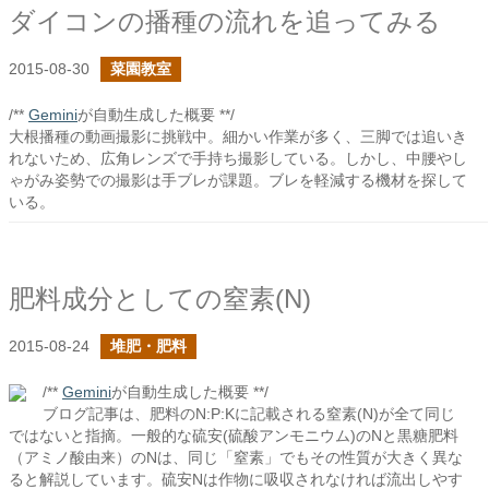
ダイコンの播種の流れを追ってみる
2015-08-30
菜園教室
/**
Gemini
が自動生成した概要 **/
大根播種の動画撮影に挑戦中。細かい作業が多く、三脚では追いき
れないため、広角レンズで手持ち撮影している。しかし、中腰やし
ゃがみ姿勢での撮影は手ブレが課題。ブレを軽減する機材を探して
いる。
肥料成分としての窒素(N)
2015-08-24
堆肥・肥料
/**
Gemini
が自動生成した概要 **/
ブログ記事は、肥料のN:P:Kに記載される窒素(N)が全て同じ
ではないと指摘。一般的な硫安(硫酸アンモニウム)のNと黒糖肥料
（アミノ酸由来）のNは、同じ「窒素」でもその性質が大きく異な
ると解説しています。硫安Nは作物に吸収されなければ流出しやす