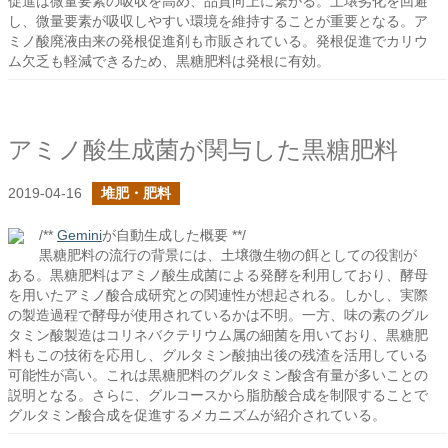
促進は微量要素の吸収を高め、品質向上に繋がる。土壌劣化を回避
し、微量要素が吸収しやすい環境を維持することが重要となる。ア
ミノ酸廃液由来の発根促進剤も市販されている。発根促進でカリウ
ム欠乏も軽減できるため、黒糖肥料は発根に有効。
アミノ酸生成菌が関与した黒糖肥料
2019-04-16
堆肥・肥料
/**
Gemini
が自動生成した概要 **/
黒糖肥料の流行の背景には、土壌微生物の餌としての役割が
ある。黒糖肥料はアミノ酸生成菌による発酵を利用しており、酵母
を用いたアミノ酸合成研究との関連性が想起される。しかし、実際
の製造過程で酵母が使用されているかは不明。一方、味の素のグル
タミン酸製造はコリネバクテリウム属の細菌を用いており、黒糖肥
料もこの技術を応用し、グルタミン酸抽出後の残渣を活用している
可能性が高い。これは黒糖肥料のグルタミン酸含有量が多いことの
説明となる。さらに、グルコースから脂肪酸合成を制限することで
グルタミン酸合成を促進するメカニズムが紹介されている。