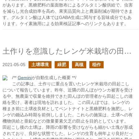
があります。黒糖肥料の葉面散布によるグルタミン酸供給で、虫害
を減らし光合成効率を高め、果実品質向上と農薬削減が期待できま
す。グルタミン酸は人体ではGABA生成に関与する旨味成分でもあ
ります。ケイ素施用による効果検証記事へのリンクもあります。
土作りを意識したレンゲ米栽培の田の田起こし
2021-05-05
土壌環境
緑肥
高槻
稲作
/**
Gemini
が自動生成した概要 **/
この記事は、土作りに重点を置いたレンゲ米栽培の田起こし
について報告しています。昨年、近隣の田んぼがウンカ被害を受け
る中、無農薬で収量を維持できた田んぼの管理者から田起こしの連
絡を受け、著者は現地を訪れました。 この田んぼでは、レンゲの
種まき前に土壌改良材としてベントナイトと黒糖肥料を施肥し、レ
ンゲの鋤込み時期を前倒ししました。これらの施策は、土壌への有
機物供給と亜鉛などの微量要素欠乏の防止を目的としています。
田起こし後の土壌は、降雨の影響を受けながらも細かい土塊が形成
されており、良好な状態でした。レンゲの生育も例年より良好だっ