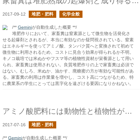
家畜糞は堆肥熟成の起爆剤と成り得るか？
2017-09-12
堆肥・肥料
化学全般
/**
Gemini
が自動生成した概要 **/
堆肥作りにおいて、家畜糞は窒素源として微生物を活発化さ
せる起爆剤とされるが、本当に有効なのか疑問視されている。窒素
はエネルギーを使ってアミノ酸、タンパク質へと変換されて初めて
微生物に利用されるため、コストに見合う効果が得られるか不明。
キノコ栽培では米ぬかやフスマ等の植物性資材が栄養源として用い
られ、家畜糞は使用されない。良質堆肥作りの上で家畜糞は必須で
はない。むしろ、米ぬか、油かす、廃糖蜜の方が有効な可能性があ
る。家畜糞の利用は作業量を増やし、コスト高につながるため、特
に農業系の学生にとっては黒字化を遠ざける要因になりかねない。
アミノ酸肥料には動物性と植物性があるけれど
2017-07-16
堆肥・肥料
/**
Gemini
が自動生成した概要 **/