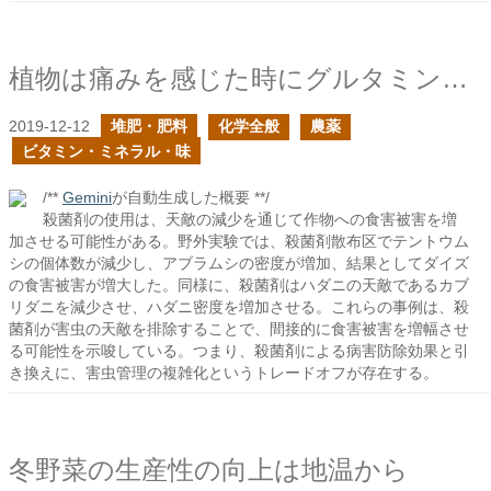
植物は痛みを感じた時にグルタミン酸を用いて全身に伝えている
2019-12-12
堆肥・肥料
化学全般
農薬
ビタミン・ミネラル・味
/**
Gemini
が自動生成した概要 **/
殺菌剤の使用は、天敵の減少を通じて作物への食害被害を増
加させる可能性がある。野外実験では、殺菌剤散布区でテントウム
シの個体数が減少し、アブラムシの密度が増加、結果としてダイズ
の食害被害が増大した。同様に、殺菌剤はハダニの天敵であるカブ
リダニを減少させ、ハダニ密度を増加させる。これらの事例は、殺
菌剤が害虫の天敵を排除することで、間接的に食害被害を増幅させ
る可能性を示唆している。つまり、殺菌剤による病害防除効果と引
き換えに、害虫管理の複雑化というトレードオフが存在する。
冬野菜の生産性の向上は地温から