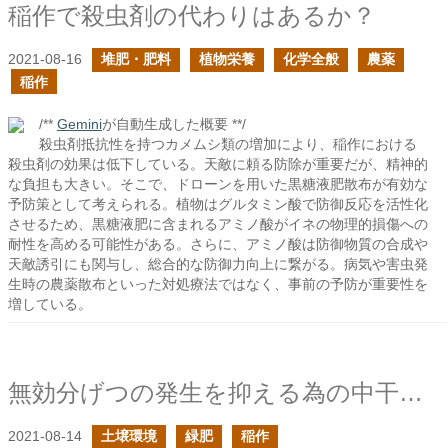
稲作で殺虫剤の代わりはあるか？
2021-08-16
堆肥・肥料
植物栄養
化学全般
農薬
稲作
/**
Gemini
が自動生成した概要 **/
殺虫剤抵抗性を持つカメムシ類の増加により、稲作における
殺虫剤の効果は低下している。天敵に頼る防除が重要だが、精神的
な負担も大きい。そこで、ドローンを用いた黒糖液肥散布が有効な
予防策として考えられる。植物はグルタミン酸で防御反応を活性化
させるため、黒糖液肥に含まれるアミノ酸がイネの物理的損傷への
耐性を高める可能性がある。さらに、アミノ酸は防御物質の合成や
天敵誘引にも関与し、総合的な防御力向上に繋がる。病気や害虫発
生時の農薬散布といった対処療法ではなく、事前の予防が重要性を
増している。
無効分げつの発生を抑える為の中干しは必要なのか？
2021-08-14
土壌環境
緑肥
稲作