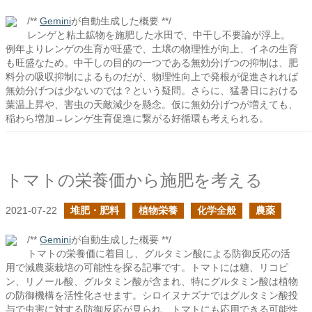
/**
Gemini
が自動生成した概要 **/
レンゲと粘土鉱物を施肥した水田で、中干し不要論が浮上。
例年よりレンゲの生育が旺盛で、土壌の物理性が向上、イネの生育
も旺盛なため。中干しの目的の一つである無効分げつの抑制は、肥
料分の吸収抑制によるものだが、物理性向上で発根が促進されれば
無効分げつは少ないのでは？という疑問。さらに、猛暑日における
葉温上昇や、害虫の天敵減少を懸念。仮に無効分げつが増えても、
稲わら増加→レンゲ生育促進に繋がる好循環も考えられる。
トマトの栄養価から施肥を考える
2021-07-22
堆肥・肥料
植物栄養
化学全般
農薬
/**
Gemini
が自動生成した概要 **/
トマトの栄養価に着目し、グルタミン酸による防御反応の活
用で減農薬栽培の可能性を探る記事です。トマトには糖、リコピ
ン、リノール酸、グルタミン酸が含まれ、特にグルタミン酸は植物
の防御機構を活性化させます。シロイヌナズナではグルタミン酸投
与で虫害に対する防御反応が見られ、トマトにも応用できる可能性