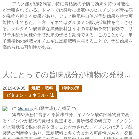
アミノ酸が植物病害、特に青枯病の予防に効果を持つ可能性
が示唆されている。トマトでは酵母抽出液中のヒスチジンが青枯病
の発病を抑える効果があり、アミノ酸肥料自体が予防効果を持つ可
能性が出てきた。一方、イネではグルタミン酸が抵抗性を向上させ
る。グルタミン酸豊富な黒糖肥料はイネの青枯病予防に有効で、サ
リチル酸と同様の予防効果の伝播も期待できる。このことから、単
子葉植物の緑肥マルチムギに黒糖肥料を与えることで、予防効果を
高められる可能性がある。
人にとっての旨味成分が植物の発根を促進するか？
2019-09-05
堆肥・肥料
植物の形
ビタミン・ミネラル・味
/**
Gemini
が自動生成した概要 **/
鶏肉や魚粉に含まれる旨味成分、イノシン酸の関連物質であ
るイノシンが植物の発根を促進する。農研機構の研究で、イノシン
が水耕栽培で根の発育を促すことが示された。イノシンはアミノ酸
製造の副産物であり、黒糖肥料に多く含まれる可能性がある。発根