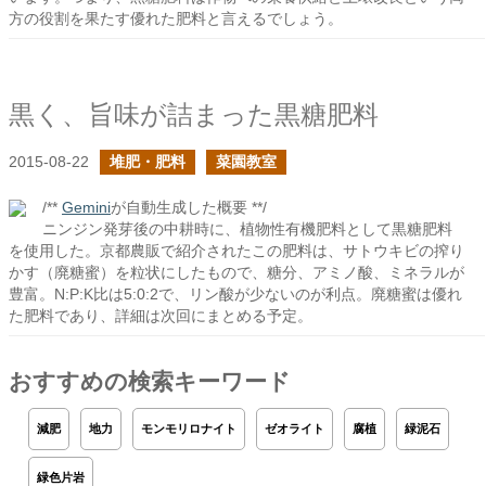
方の役割を果たす優れた肥料と言えるでしょう。
黒く、旨味が詰まった黒糖肥料
2015-08-22
堆肥・肥料
菜園教室
/**
Gemini
が自動生成した概要 **/
ニンジン発芽後の中耕時に、植物性有機肥料として黒糖肥料
を使用した。京都農販で紹介されたこの肥料は、サトウキビの搾り
かす（廃糖蜜）を粒状にしたもので、糖分、アミノ酸、ミネラルが
豊富。N:P:K比は5:0:2で、リン酸が少ないのが利点。廃糖蜜は優れ
た肥料であり、詳細は次回にまとめる予定。
おすすめの検索キーワード
減肥
地力
モンモリロナイト
ゼオライト
腐植
緑泥石
緑色片岩