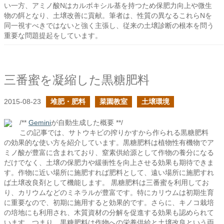
い一方、アミノ酸Nはカルボキシル基を持つため保肥力向上や微生
物の餌となり、土壌改善に貢献。筆者は、性質の異なるこれらNを
同一視すべきではないと強く主張し、従来の土壌診断の根本を問う
重要な問題提起をしています。
三番蜜を凝縮した黒糖肥料
2015-08-23
堆肥・肥料
菜園教室
土壌環境
/**
Gemini
が自動生成した概要 **/
この記事では、サトウキビの搾りかすから作られる黒糖肥料
の効果的な使い方を紹介しています。黒糖肥料は植物性有機物でア
ミノ酸が豊富に含まれており、窒素供給源として作物の養分になる
だけでなく、土壌の保肥力や緩衝性を向上させる効果も期待できま
す。作物に近い場所に施肥すれば肥料として、遠い場所に施肥すれ
ば土壌改良剤として機能します。 黒糖肥料は三番蜜を利用してお
り、カリウムなどのミネラルが豊富です。特にカリウムは初期生育
に重要なので、初期に施用すると効果的です。さらに、キノコ栽培
の培地にも利用され、木質資材の分解を促進する効果も認められて
います。つまり、黒糖肥料は作物への栄養供給と土壌改良という両