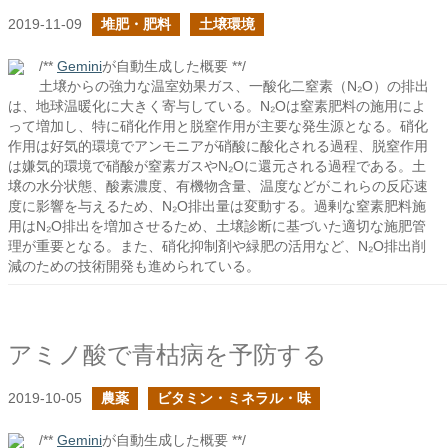
2019-11-09
堆肥・肥料
土壌環境
/**
Gemini
が自動生成した概要 **/
土壌からの強力な温室効果ガス、一酸化二窒素（N₂O）の排出
は、地球温暖化に大きく寄与している。N₂Oは窒素肥料の施用によ
って増加し、特に硝化作用と脱窒作用が主要な発生源となる。硝化
作用は好気的環境でアンモニアが硝酸に酸化される過程、脱窒作用
は嫌気的環境で硝酸が窒素ガスやN₂Oに還元される過程である。土
壌の水分状態、酸素濃度、有機物含量、温度などがこれらの反応速
度に影響を与えるため、N₂O排出量は変動する。過剰な窒素肥料施
用はN₂O排出を増加させるため、土壌診断に基づいた適切な施肥管
理が重要となる。また、硝化抑制剤や緑肥の活用など、N₂O排出削
減のための技術開発も進められている。
アミノ酸で青枯病を予防する
2019-10-05
農薬
ビタミン・ミネラル・味
/**
Gemini
が自動生成した概要 **/