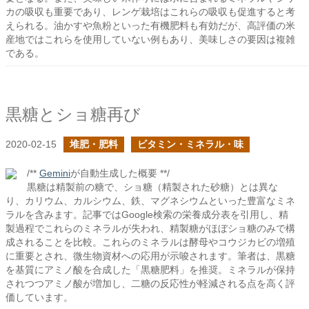
カの吸収も重要であり、レンゲ栽培はこれらの吸収も促進すると考
えられる。油かすや魚粉といった有機肥料も有効だが、高評価の米
産地ではこれらを使用していない例もあり、美味しさの要因は複雑
である。
黒糖とショ糖再び
2020-02-15
堆肥・肥料
ビタミン・ミネラル・味
/**
Gemini
が自動生成した概要 **/
黒糖は精製前の糖で、ショ糖（精製された砂糖）とは異な
り、カリウム、カルシウム、鉄、マグネシウムといった豊富なミネ
ラルを含みます。記事ではGoogle検索の栄養成分表を引用し、精
製過程でこれらのミネラルが失われ、精製糖がほぼショ糖のみで構
成されることを比較。これらのミネラルは酵母やコウジカビの増殖
に重要とされ、微生物資材への応用が示唆されます。筆者は、黒糖
を基質にアミノ酸を合成した「黒糖肥料」を推奨。ミネラルが保持
されつつアミノ酸が増加し、二糖の反応性が軽減される点を高く評
価しています。