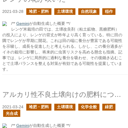
2021-03-28
堆肥・肥料
土壌環境
自然現象
稲作
/**
Gemini
が自動生成した概要 **/
レンゲ米栽培の田では、土壌改良剤（粘土鉱物、黒糖肥料）
の投入により、レンゲの背丈が昨年より高く育っている。特に田の
隅でレンゲが早期に開花。これは田の端に養分が豊富である可能性
を示唆し、成長を促進したと考えられる。しかし、この養分過多が
イネの栽培に影響し、将来的に虫害リスクを高める懸念も指摘。記
事では、レンゲに局所的に過剰な養分を吸わせ、その後鋤き込むこ
とで土壌バランスを整える対策が有効である可能性を提案していま
す。
アルカリ性不良土壌向けの肥料について調べてみた
2021-03-24
堆肥・肥料
土壌環境
化学全般
緑肥
光合成
/**
Gemini
が自動生成した概要 **/