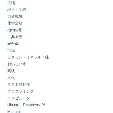
道端
地形・地質
自然現象
化学全般
植物の形
古典園芸
光合成
市場
ビタミン・ミネラル・味
おいしい水
高槻
文化
テスト自動化
プログラミング
コンピュータ
Ubuntu・Raspberry Pi
Micro:bit