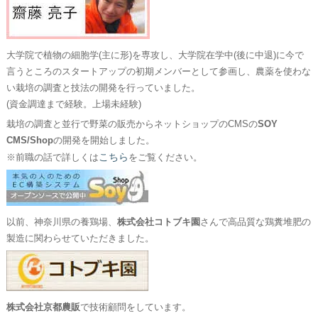
大学院で植物の細胞学(主に形)を専攻し、大学院在学中(後に中退)に今で
言うところのスタートアップの初期メンバーとして参画し、農薬を使わな
い栽培の調査と技法の開発を行っていました。
(資金調達まで経験。上場未経験)
栽培の調査と並行で野菜の販売からネットショップのCMSの
SOY
CMS/Shop
の開発を開始しました。
こちら
※前職の話で詳しくは
をご覧ください。
以前、神奈川県の養鶏場、
株式会社コトブキ園
さんで高品質な鶏糞堆肥の
製造に関わらせていただきました。
株式会社京都農販
で技術顧問をしています。