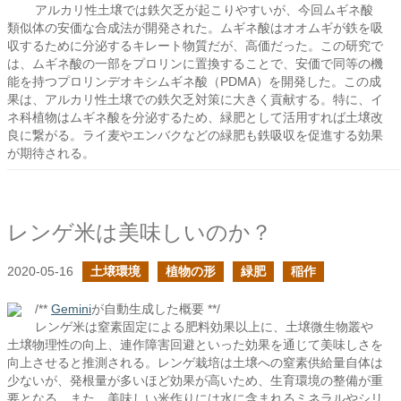
アルカリ性土壌では鉄欠乏が起こりやすいが、今回ムギネ酸
類似体の安価な合成法が開発された。ムギネ酸はオオムギが鉄を吸
収するために分泌するキレート物質だが、高価だった。この研究で
は、ムギネ酸の一部をプロリンに置換することで、安価で同等の機
能を持つプロリンデオキシムギネ酸（PDMA）を開発した。この成
果は、アルカリ性土壌での鉄欠乏対策に大きく貢献する。特に、イ
ネ科植物はムギネ酸を分泌するため、緑肥として活用すれば土壌改
良に繋がる。ライ麦やエンバクなどの緑肥も鉄吸収を促進する効果
が期待される。
レンゲ米は美味しいのか？
2020-05-16
土壌環境
植物の形
緑肥
稲作
/**
Gemini
が自動生成した概要 **/
レンゲ米は窒素固定による肥料効果以上に、土壌微生物叢や
土壌物理性の向上、連作障害回避といった効果を通じて美味しさを
向上させると推測される。レンゲ栽培は土壌への窒素供給量自体は
少ないが、発根量が多いほど効果が高いため、生育環境の整備が重
要となる。また、美味しい米作りには水に含まれるミネラルやシリ