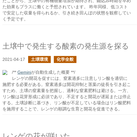
たことから、土壌中の有機物量増加が期待され、鋤込み時期を早め
た効果もプラスに働くと予想されています。 昨年同様、低コスト
で安定した収量を得られるか、引き続き田んぼの状態を観察してい
く予定です。
土壌中で発生する酸素の発生源を探る
2021-04-17
土壌環境
化学全般
/**
Gemini
が自動生成した概要 **/
レンゲの開花を促すには、窒素過多に注意しリン酸を適切に
施肥する必要がある。窒素過多は開花抑制と茎葉の徒長を引き起こ
すため、土壌の窒素量を把握し、過剰な窒素肥料は避ける。一方、
リン酸は花芽形成に必須であり、不足すると開花が遅延または停止
する。土壌診断に基づき、リン酸が不足している場合はリン酸肥料
を施用することで、レンゲの順調な生育と開花を促進できる。
レンゲの花が咲いた