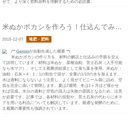
せて、より深く肥料原料を理解するための必読書。
米ぬかボカシを作ろう！仕込んでみる！
2015-12-07
堆肥・肥料
/**
Gemini
が自動生成した概要 **/
米ぬかボカシの作り方を、材料の解説と仕込みの手順を交え
て説明しています。材料は米ぬか、菜種油粕、苦土石灰（入手可能
なら水マグ）、そして土着菌供給源として落ち葉を使用。米ぬか：
油粕：石灰＝4：1：1の割合で混ぜ、全量の1/10の水を加えます。
水は過剰にならないよう注意し、よく混ぜてビニール袋に詰め、空
気を完全に抜いて密閉します。夏は2週間、冬は1ヶ月ほど寝かせ
れば完成。水分の過剰と空気の混入は失敗の原因となるため、注意
が必要です。記事では、各材料の役割や、苦土石灰の代わりに水マ
グを用いる利点についても解説しています。最適な発酵のために、
土着菌の重要性も強調されています。