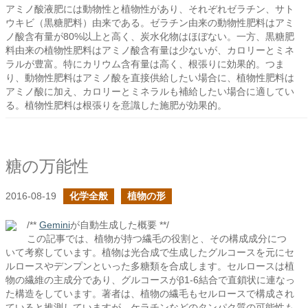
アミノ酸液肥には動物性と植物性があり、それぞれゼラチン、サト
ウキビ（黒糖肥料）由来である。ゼラチン由来の動物性肥料はアミ
ノ酸含有量が80%以上と高く、炭水化物はほぼない。一方、黒糖肥
料由来の植物性肥料はアミノ酸含有量は少ないが、カロリーとミネ
ラルが豊富。特にカリウム含有量は高く、根張りに効果的。つま
り、動物性肥料はアミノ酸を直接供給したい場合に、植物性肥料は
アミノ酸に加え、カロリーとミネラルも補給したい場合に適してい
る。植物性肥料は根張りを意識した施肥が効果的。
糖の万能性
2016-08-19
化学全般
植物の形
/**
Gemini
が自動生成した概要 **/
この記事では、植物が持つ繊毛の役割と、その構成成分につ
いて考察しています。植物は光合成で生成したグルコースを元にセ
ルロースやデンプンといった多糖類を合成します。セルロースは植
物の繊維の主成分であり、グルコースがβ1-6結合で直鎖状に連なっ
た構造をしています。著者は、植物の繊毛もセルロースで構成され
ていると推測していますが、ケラチンなどのタンパク質の可能性も