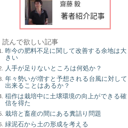
読んで欲しい記事
昨今の肥料不足に関して改善する余地は大
きい
人手が足りないところは何処か？
年々勢いが増すと予想される台風に対して
出来ることはあるか？
稲作は栽培中に土壌環境の向上ができる確
信を得た
栽培と畜産の間にある糞詰り問題
緑泥石から土の形成を考える