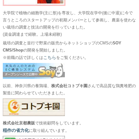
大学院で植物の細胞学(主に形)を専攻し、大学院在学中(後に中退)に今で
言うところのスタートアップの初期メンバーとして参画し、農薬を使わな
い栽培の調査と技法の開発を行っていました。
(資金調達まで経験。上場未経験)
栽培の調査と並行で野菜の販売からネットショップのCMSの
SOY
CMS/Shop
の開発を開始しました。
こちら
※前職の話で詳しくは
をご覧ください。
以前、神奈川県の養鶏場、
株式会社コトブキ園
さんで高品質な鶏糞堆肥の
製造に関わらせていただきました。
株式会社京都農販
で技術顧問をしています。
稲作の省力化
に取り組んでいます。