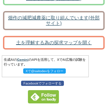
畑作の減肥減農薬に取り組んでいます(外部
サイト)
土を理解する為の探求マップを開く
生成AIの
Gemini
のAPIを活用して、XでAI広報の試験を
行っています。
Xで@saitodevをフォロー
Facebookでフォローする