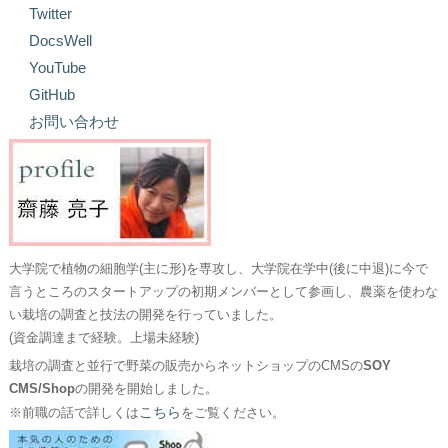
Twitter
DocsWell
YouTube
GitHub
お問い合わせ
大学院で植物の細胞学(主に形)を専攻し、大学院在学中(後に中退)に今で
言うところのスタートアップの初期メンバーとして参画し、農薬を使わな
い栽培の調査と技法の開発を行っていました。
(資金調達まで経験。上場未経験)
栽培の調査と並行で野菜の販売からネットショップのCMSの
SOY
CMS/Shop
の開発を開始しました。
こちら
※前職の話で詳しくは
をご覧ください。