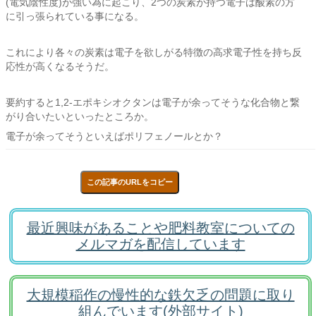
(電気陰性度)が強い為に起こり、2つの炭素が持つ電子は酸素の方
に引っ張られている事になる。
これにより各々の炭素は電子を欲しがる特徴の高求電子性を持ち反
応性が高くなるそうだ。
要約すると1,2-エポキシオクタンは電子が余ってそうな化合物と繋
がり合いたいといったところか。
電子が余ってそうといえばポリフェノールとか？
この記事のURLをコピー
最近興味があることや肥料教室についての
メルマガを配信しています
大規模稲作の慢性的な鉄欠乏の問題に取り
組んでいます(外部サイト)