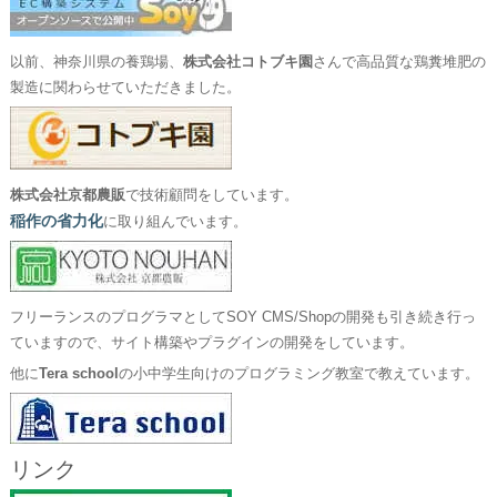
以前、神奈川県の養鶏場、
株式会社コトブキ園
さんで高品質な鶏糞堆肥の
製造に関わらせていただきました。
株式会社京都農販
で技術顧問をしています。
稲作の省力化
に取り組んでいます。
フリーランスのプログラマとしてSOY CMS/Shopの開発も引き続き行っ
ていますので、サイト構築やプラグインの開発をしています。
他に
Tera school
の小中学生向けのプログラミング教室で教えています。
リンク