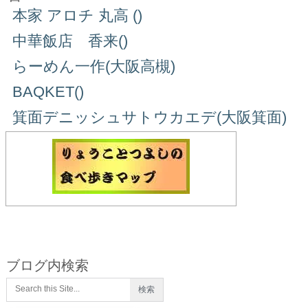
本家 アロチ 丸高 ()
中華飯店 香来()
らーめん一作(大阪高槻)
BAQKET()
箕面デニッシュサトウカエデ(大阪箕面)
ブログ内検索