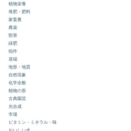
植物栄養
堆肥・肥料
家畜糞
農薬
獣害
緑肥
稲作
道端
地形・地質
自然現象
化学全般
植物の形
古典園芸
光合成
市場
ビタミン・ミネラル・味
おいしい水