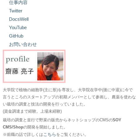
仕事内容
Twitter
DocsWell
YouTube
GitHub
お問い合わせ
大学院で植物の細胞学(主に形)を専攻し、大学院在学中(後に中退)に今で
言うところのスタートアップの初期メンバーとして参画し、農薬を使わな
い栽培の調査と技法の開発を行っていました。
(資金調達まで経験。上場未経験)
栽培の調査と並行で野菜の販売からネットショップのCMSの
SOY
CMS/Shop
の開発を開始しました。
こちら
※前職の話で詳しくは
をご覧ください。