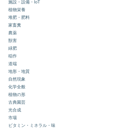
施設・設備・IoT
植物栄養
堆肥・肥料
家畜糞
農薬
獣害
緑肥
稲作
道端
地形・地質
自然現象
化学全般
植物の形
古典園芸
光合成
市場
ビタミン・ミネラル・味