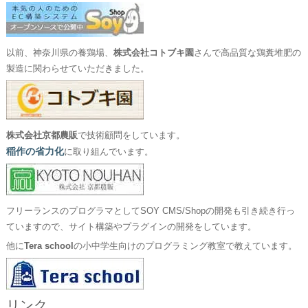
以前、神奈川県の養鶏場、
株式会社コトブキ園
さんで高品質な鶏糞堆肥の
製造に関わらせていただきました。
株式会社京都農販
で技術顧問をしています。
稲作の省力化
に取り組んでいます。
フリーランスのプログラマとしてSOY CMS/Shopの開発も引き続き行っ
ていますので、サイト構築やプラグインの開発をしています。
他に
Tera school
の小中学生向けのプログラミング教室で教えています。
リンク