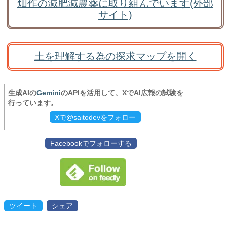
畑作の減肥減農薬に取り組んでいます(外部
サイト)
土を理解する為の探求マップを開く
生成AIの
Gemini
のAPIを活用して、XでAI広報の試験を
行っています。
Xで@saitodevをフォロー
Facebookでフォローする
ツイート
シェア