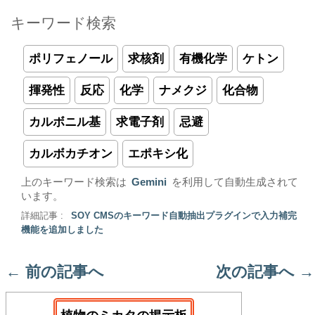
キーワード検索
ポリフェノール
求核剤
有機化学
ケトン
揮発性
反応
化学
ナメクジ
化合物
カルボニル基
求電子剤
忌避
カルボカチオン
エポキシ化
上のキーワード検索は
Gemini
を利用して自動生成されて
います。
詳細記事 :
SOY CMSのキーワード自動抽出プラグインで入力補完
機能を追加しました
←
前の記事へ
次の記事へ
→