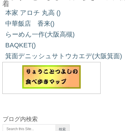
着
本家 アロチ 丸高 ()
中華飯店 香来()
らーめん一作(大阪高槻)
BAQKET()
箕面デニッシュサトウカエデ(大阪箕面)
ブログ内検索