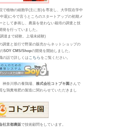
院で植物の細胞学(主に形)を専攻し、大学院在学中
に中退)に今で言うところのスタートアップの初期メ
ーとして参画し、農薬を使わない栽培の調査と技
開発を行っていました。
金調達まで経験。上場未経験)
の調査と並行で野菜の販売からネットショップの
Sの
SOY CMS/Shop
の開発を開始しました。
こちら
職の話で詳しくは
をご覧ください。
、神奈川県の養鶏場、
株式会社コトブキ園
さんで
質な鶏糞堆肥の製造に関わらせていただきまし
会社京都農販
で技術顧問をしています。