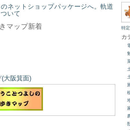
スのネットショップパッケージへ。軌道
について
きマップ新着
特
カ
(大阪箕面)