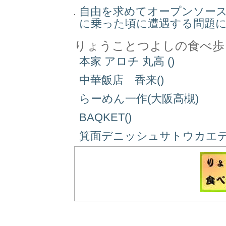
自由を求めてオープンソー
に乗った頃に遭遇する問題
りょうことつよしの食べ歩
本家 アロチ 丸高 ()
中華飯店 香来()
らーめん一作(大阪高槻)
BAQKET()
箕面デニッシュサトウカエデ