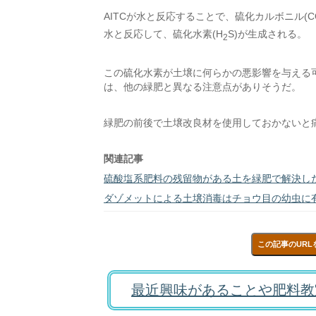
AITCが水と反応することで、硫化カルボニル(C
水と反応して、硫化水素(H
S)が生成される。
2
この硫化水素が土壌に何らかの悪影響を与える
は、他の緑肥と異なる注意点がありそうだ。
緑肥の前後で土壌改良材を使用しておかないと
関連記事
硫酸塩系肥料の残留物がある土を緑肥で解決し
ダゾメットによる土壌消毒はチョウ目の幼虫に
この記事のURL
最近興味があることや肥料教