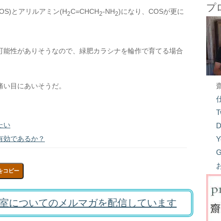
プ
OS)とアリルアミン(H
C=CHCH
-NH
)になり、COSが更に
2
2
2
可能性がありそうなので、緑肥カラシナを輪作で育てる場合
痛い目にあいそうだ。
T
たい
D
Y
有効であるか？
G
をコピー
室についてのメルマガを配信しています