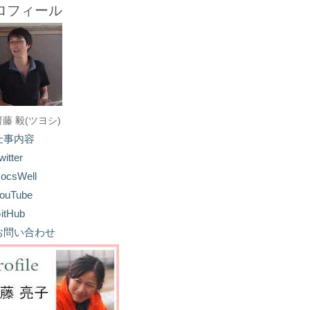
ロフィール
齋藤 毅(ツヨシ)
仕事内容
witter
ocsWell
ouTube
itHub
お問い合わせ