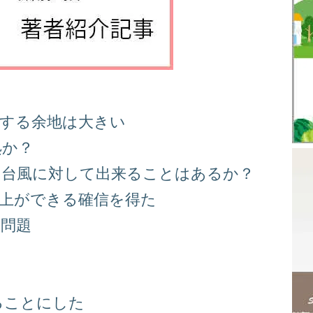
善する余地は大きい
処か？
る台風に対して出来ることはあるか？
向上ができる確信を得た
り問題
る
ることにした