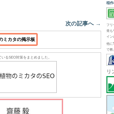
稲作
次の記事へ
→
フリ
発も
イン
のミカタの掲示板
他に
で教
ているSEO対策をまとめました。
リ