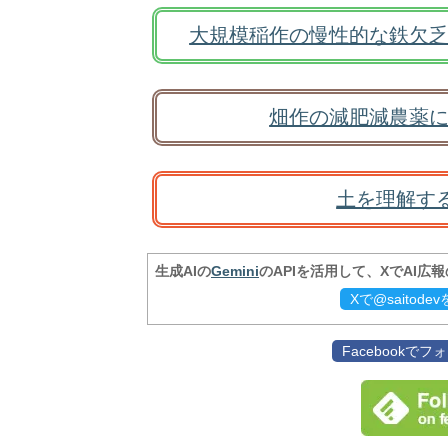
大規模稲作の慢性的な鉄欠乏
畑作の減肥減農薬に
土を理解す
生成AIの
Gemini
のAPIを活用して、XでAI広
Xで@saitod
Facebookで