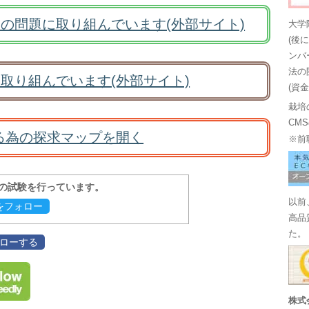
の問題に取り組んでいます(外部サイト)
大学
(後
ンバ
法の
取り組んでいます(外部サイト)
(資
栽培
CM
る為の探求マップを開く
※前
報の試験を行っています。
以前
evをフォロー
高品
た。
フォローする
株式