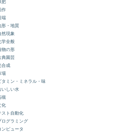
緑肥
稲作
道端
地形・地質
自然現象
化学全般
植物の形
古典園芸
光合成
市場
ビタミン・ミネラル・味
おいしい水
高槻
文化
テスト自動化
プログラミング
コンピュータ