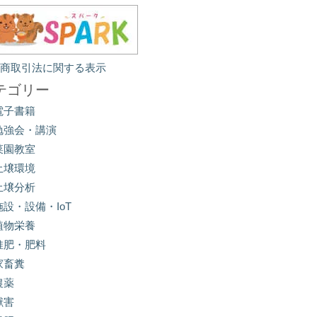
定商取引法に関する表示
テゴリー
電子書籍
勉強会・講演
菜園教室
土壌環境
土壌分析
施設・設備・IoT
植物栄養
堆肥・肥料
家畜糞
農薬
獣害