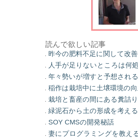
読んで欲しい記事
昨今の肥料不足に関して改
人手が足りないところは何
年々勢いが増すと予想され
稲作は栽培中に土壌環境の
栽培と畜産の間にある糞詰
緑泥石から土の形成を考え
SOY CMSの開発秘話
妻にプログラミングを教え