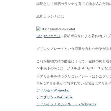
緑肥として緑肥カラシナを育てて鋤き込んだ時
緑肥カラシナには
Benjah-bmm27
-
投稿者自身による著作物
, パ
グリコシノレートという硫黄を含む化合物があ
これが植物の持つ酵素によって、左側の糖と右
※中央下のRには、アリル基(-CH
CH=CH
)な
2
2
※アリル基を持つグリコシノレートはシニグリ
※Rにアリル基が付与されている場合はアリルイ
アリル基 - Wikipedia
シニグリン - Wikipedia
アリルイソチオシアネート - Wikipedia