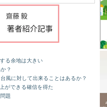
善する余地は大きい
処か？
る台風に対して出来ることはあるか？
向上ができる確信を得た
り問題
る