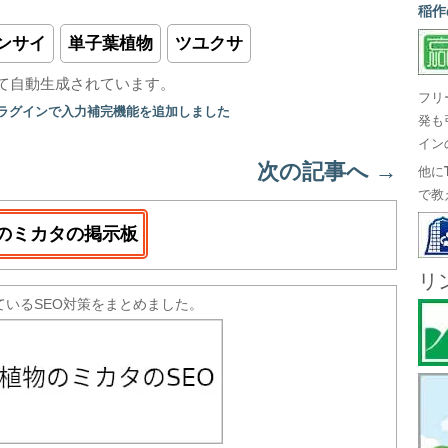
稲作
ンサイ
単子葉植物
ツユクサ
て自動生成されています。
フリ
プラグインで入力補完機能を追加しました
発も
イン
次の記事へ
→
他に
で教
のミカタの掲示板
リ
ているSEO対策をまとめました。