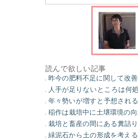
読んで欲しい記事
昨今の肥料不足に関して改
人手が足りないところは何
年々勢いが増すと予想され
稲作は栽培中に土壌環境の
栽培と畜産の間にある糞詰
緑泥石から土の形成を考え