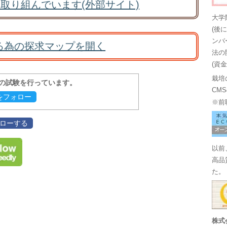
取り組んでいます(外部サイト)
大学
(後
ンバ
る為の探求マップを開く
法の
(資
栽培
報の試験を行っています。
CM
evをフォロー
※前
フォローする
以前
高品
た。
株式