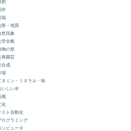
緑肥
稲作
道端
地形・地質
自然現象
化学全般
植物の形
古典園芸
光合成
市場
ビタミン・ミネラル・味
おいしい水
高槻
文化
テスト自動化
プログラミング
コンピュータ