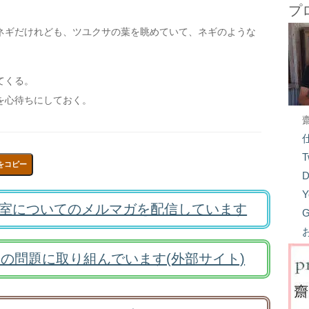
プ
ネギだけれども、ツユクサの葉を眺めていて、ネギのような
てくる。
を心待ちにしておく。
T
をコピー
D
Y
室についてのメルマガを配信しています
G
の問題に取り組んでいます(外部サイト)