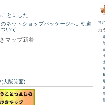
ることにした
特
スのネットショップパッケージへ。軌道
について
カ
きマップ新着
(大阪箕面)