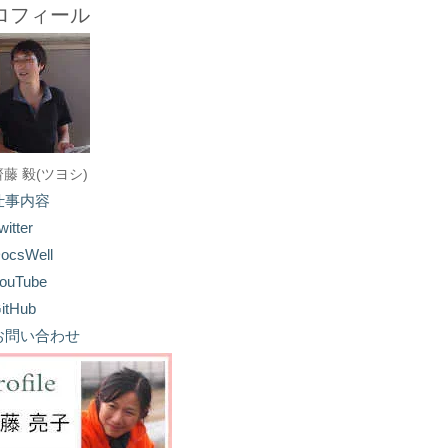
ロフィール
齋藤 毅(ツヨシ)
仕事内容
witter
ocsWell
ouTube
itHub
お問い合わせ