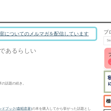
ブ
室についてのメルマガを配信しています
であるらしい
草の話題の続き。
植
ドブック(森昭彦著)
の本を購入してから挙がった話題とし