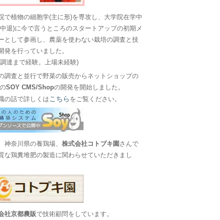
院で植物の細胞学(主に形)を専攻し、大学院在学中
に中退)に今で言うところのスタートアップの初期メ
ーとして参画し、農薬を使わない栽培の調査と技
開発を行っていました。
金調達まで経験。上場未経験)
の調査と並行で野菜の販売からネットショップの
Sの
SOY CMS/Shop
の開発を開始しました。
こちら
職の話で詳しくは
をご覧ください。
、神奈川県の養鶏場、
株式会社コトブキ園
さんで
質な鶏糞堆肥の製造に関わらせていただきまし
会社京都農販
で技術顧問をしています。