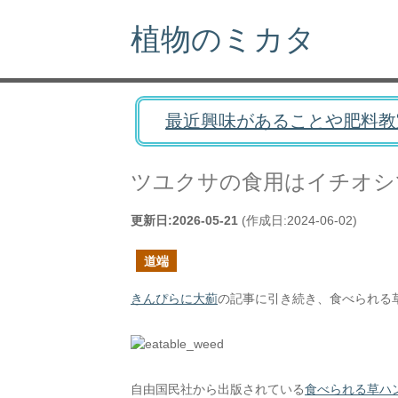
植物のミカタ
最近興味があることや肥料教
ツユクサの食用はイチオシ
更新日:
2026-05-21
(作成日:
2024-06-02
)
道端
きんぴらに大薊
の記事に引き続き、食べられる
自由国民社から出版されている
食べられる草ハン