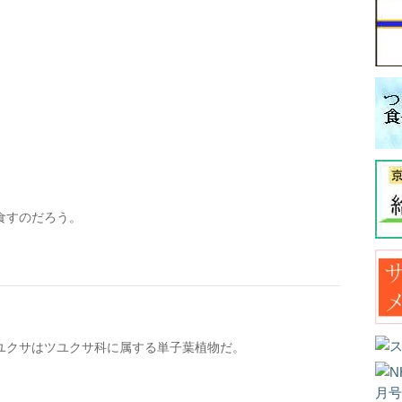
食すのだろう。
ユクサはツユクサ科に属する単子葉植物だ。