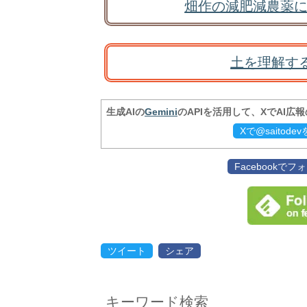
畑作の減肥減農薬に
土を理解す
生成AIの
Gemini
のAPIを活用して、XでAI広
Xで@saitod
Facebookで
ツイート
シェア
キーワード検索