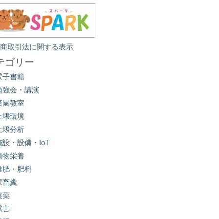
定商取引法に関する表示
テゴリー
電子書籍
勉強会・講演
菜園教室
土壌環境
土壌分析
施設・設備・IoT
植物栄養
堆肥・肥料
家畜糞
農薬
獣害