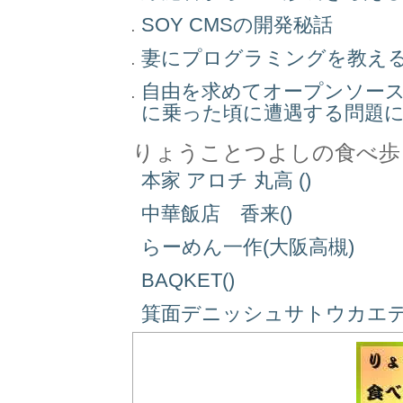
SOY CMSの開発秘話
妻にプログラミングを教え
自由を求めてオープンソー
に乗った頃に遭遇する問題
りょうことつよしの食べ歩
本家 アロチ 丸高 ()
中華飯店 香来()
らーめん一作(大阪高槻)
BAQKET()
箕面デニッシュサトウカエデ