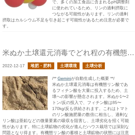
で、多くの加工食品に含まれるpH調整剤
に使われているため、リンの過剰摂取に
つながる可能性があります。リンの過剰
摂取はカルシウム不足を引き起こす可能性があるため注意が必要で
す。
米ぬか土壌還元消毒でどれ程の有機態リン酸が投入されるか？
2022-12-17
堆肥・肥料
土壌環境
土壌分析
/**
Gemini
が自動生成した概要 **/
米ぬか土壌還元消毒は有機態リン酸であ
るフィチン酸を大量に投入するため、土
壌への影響が懸念されます。米ぬか1〜2
トン/反の投入で、フィチン酸は85〜
170kg/反も供給されます。これはトマト
のリン酸施肥量の数倍に相当し、過剰な
リン酸は亜鉛などの微量要素の吸収を阻害し、土壌劣化を招く可能
性があります。特に土壌鉱物の劣化が進んだハウス栽培では深刻な
問題となり得ます。有機態リン酸の蓄積と土壌鉱物の状態には注意