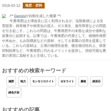
2016-02-12
堆肥・肥料
/**
Gemini
が自動生成した概要 **/
牛糞堆肥は土壌改良に広く利用されるが、塩類集積による生
育阻害、雑草種子や病害虫の混入、ガス発生、連作障害などの問題
を引き起こす。これらの問題は、牛糞堆肥中の未熟な成分や過剰な
栄養分に起因する。記事では、牛糞堆肥の代替として、植物性堆肥
や米ぬか、もみ殻燻炭などの資材、そして土着菌の活用を提案して
いる。これらの資材は、土壌の物理性改善、微生物活性向上、病害
抑制効果など、牛糞堆肥に代わるメリットを提供し、持続可能な農
業の実現に貢献すると主張している。
おすすめの検索キーワード
減肥
地力
モンモリロナイト
ゼオライト
腐植
緑泥石
緑色片岩
おすすめの記事