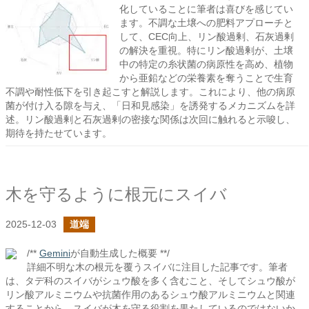
化していることに筆者は喜びを感じてい
ます。不調な土壌への肥料アプローチと
して、CEC向上、リン酸過剰、石灰過剰
の解決を重視。特にリン酸過剰が、土壌
中の特定の糸状菌の病原性を高め、植物
から亜鉛などの栄養素を奪うことで生育
不調や耐性低下を引き起こすと解説します。これにより、他の病原
菌が付け入る隙を与え、「日和見感染」を誘発するメカニズムを詳
述。リン酸過剰と石灰過剰の密接な関係は次回に触れると示唆し、
期待を持たせています。
木を守るように根元にスイバ
2025-12-03
道端
/**
Gemini
が自動生成した概要 **/
詳細不明な木の根元を覆うスイバに注目した記事です。筆者
は、タデ科のスイバがシュウ酸を多く含むこと、そしてシュウ酸が
リン酸アルミニウムや抗菌作用のあるシュウ酸アルミニウムと関連
することから、スイバが木を守る役割を果たしているのではないか