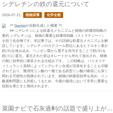
シデレチンの鉄の還元について
2026-07-21
植物栄養
化学全般
/**
Gemini
が自動生成した概要 **/
## シデレチンによる鉄還元メカニズムと植物の鉄獲得戦略の
要約 シデレチンは、植物の重要な鉄獲得戦略（ストラテジーⅠ）
を担う化合物です。本記事では、その詳細な鉄還元メカニズムを解
説しています。シデレチンのカテコール部位にあるヒドロキシ基が
鉄(Ⅲ)を挟み込み、ベンゼン環から電子を供与することで鉄(Ⅲ)を
鉄(Ⅱ)に還元。還元された鉄はキレートから外れて放出され、植物
の根に効率的に吸収される仕組みです。 この戦略は、バイオステ
ィミュラント資材によってシデレチン合成が活発化することも示唆
されており、難溶性リン酸の一種である鉄型リン酸の吸収にも深く
関わる可能性が指摘されています。植物の鉄吸収効率を高め、リン
酸過剰問題にも対処しうるため、今後の栽培において非常に重要な
役割を果たすと期待されます。
菜園ナビで石灰過剰の話題で盛り上がっていて嬉しいの続き