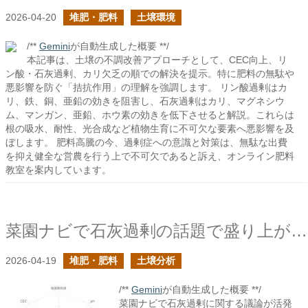
2026-04-20
堆肥・肥料
土壌環境
/**
Gemini
が自動生成した概要 **/
本記事は、土壌の不調改善アプローチとして、CEC向上、リ
ン酸・石灰過剰、カリ欠乏の順での解決を提示。特に肥料の無駄や
悪影響を防ぐ「拮抗作用」の理解を強調します。 リン酸過剰はカ
リ、鉄、銅、亜鉛の効きを阻害し、石灰過剰はカリ、マグネシウ
ム、マンガン、亜鉛、ホウ素の効きを低下させると解説。これらは
根の吸水、耐性、光合成など植物生育に不可欠な要素へ悪影響を及
ぼします。 肥料高騰の今、過剰症への意識と対策は、無駄な出費
を抑え健全な営農を行う上で不可欠であると訴え、オンライン肥料
教室を案内しています。
菜園ナビで石灰過剰の話題で盛り上がっていて嬉しい
2026-04-19
堆肥・肥料
土壌分析
/**
Gemini
が自動生成した概要 **/
菜園ナビで石灰過剰に関する議論が活発