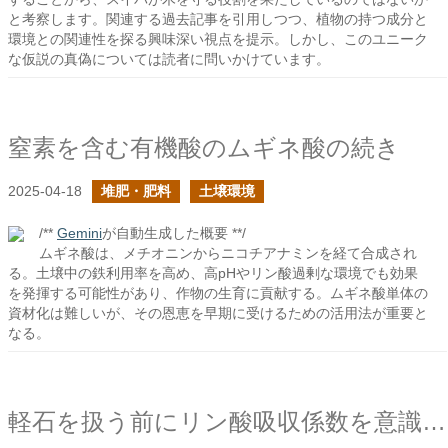
と考察します。関連する過去記事を引用しつつ、植物の持つ成分と
環境との関連性を探る興味深い視点を提示。しかし、このユニーク
な仮説の真偽については読者に問いかけています。
窒素を含む有機酸のムギネ酸の続き
2025-04-18
堆肥・肥料
土壌環境
/**
Gemini
が自動生成した概要 **/
ムギネ酸は、メチオニンからニコチアナミンを経て合成され
る。土壌中の鉄利用率を高め、高pHやリン酸過剰な環境でも効果
を発揮する可能性があり、作物の生育に貢献する。ムギネ酸単体の
資材化は難しいが、その恩恵を早期に受けるための活用法が重要と
なる。
軽石を扱う前にリン酸吸収係数を意識しよう