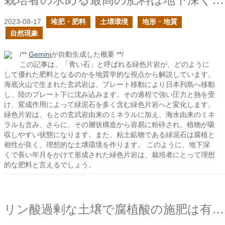
2023-08-17
堆肥・肥料
土壌環境
地形・地質
自然現象
/**
Gemini
が自動生成した概要 **/
この記事は、「青い石」と呼ばれる緑色片岩が、どのように
して優れた肥料となるのかを地質学的な視点から解説しています。
海底火山で生まれた玄武岩は、プレート移動により日本列島へ移動
し、陸のプレート下に沈み込みます。その過程で強い圧力と熱を受
け、変成作用によって緑泥石を多く含む緑色片岩へと変化します。
緑色片岩は、もとの玄武岩由来のミネラルに加え、海水由来のミネ
ラルも含み、さらに、その層状構造から容易に粉砕され、植物が吸
収しやすい状態になります。また、粘土鉱物である緑泥石は腐植と
相性が良く、理想的な土壌環境を作ります。 このように、地下深
くで長い年月をかけて形成された緑色片岩は、栽培者にとって理想
的な肥料と言えるでしょう。
リン酸過剰な土壌で腐植酸の施肥は有効か？