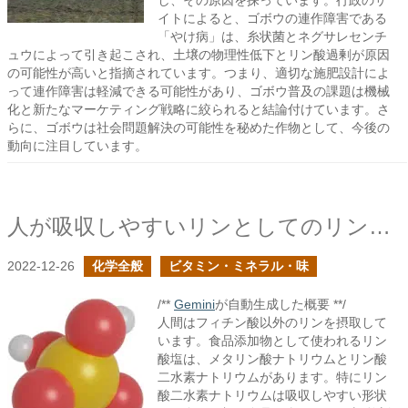
し、その原因を探っています。行政のサ
イトによると、ゴボウの連作障害である
「やけ病」は、糸状菌とネグサレセンチ
ュウによって引き起こされ、土壌の物理性低下とリン酸過剰が原因
の可能性が高いと指摘されています。つまり、適切な施肥設計によ
って連作障害は軽減できる可能性があり、ゴボウ普及の課題は機械
化と新たなマーケティング戦略に絞られると結論付けています。さ
らに、ゴボウは社会問題解決の可能性を秘めた作物として、今後の
動向に注目しています。
人が吸収しやすいリンとしてのリン酸塩
2022-12-26
化学全般
ビタミン・ミネラル・味
/**
Gemini
が自動生成した概要 **/
人間はフィチン酸以外のリンを摂取して
います。食品添加物として使われるリン
酸塩は、メタリン酸ナトリウムとリン酸
二水素ナトリウムがあります。特にリン
酸二水素ナトリウムは吸収しやすい形状