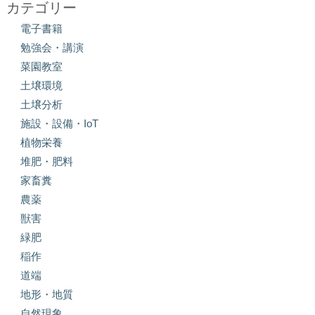
カテゴリー
電子書籍
勉強会・講演
菜園教室
土壌環境
土壌分析
施設・設備・IoT
植物栄養
堆肥・肥料
家畜糞
農薬
獣害
緑肥
稲作
道端
地形・地質
自然現象