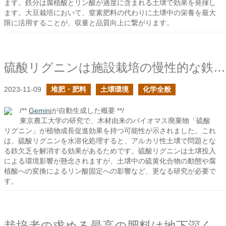
ます。鉄分は腐植酸とリン酸が適度に含まれる土壌で効果を発揮し
ます。大豆栽培において、窒素肥料の代わりに土壌中の栄養を最大
限に活用することが、収量と品質向上に繋がります。
硫酸リグニンは施設栽培の慢性的な鉄欠乏を解決できるか？
2023-11-09
堆肥・肥料
土壌環境
化学全般
/**
Gemini
が自動生成した概要 **/
東京農工大学の研究で、木材由来のバイオマス廃棄物「硫酸
リグニン」が植物成長促進効果を持つ可能性が示されました。これ
は、硫酸リグニンを水溶化処理すると、アルカリ性土壌で問題とな
る鉄欠乏を解消する効果があるためです。硫酸リグニンは土壌投入
による環境影響が懸念されますが、土壌中の硫黄化合物の動態や腐
植酸への変換によるリン酸固定への影響など、更なる研究が必要で
す。
栽培者の求める最高の肥料は地下深くで形成される