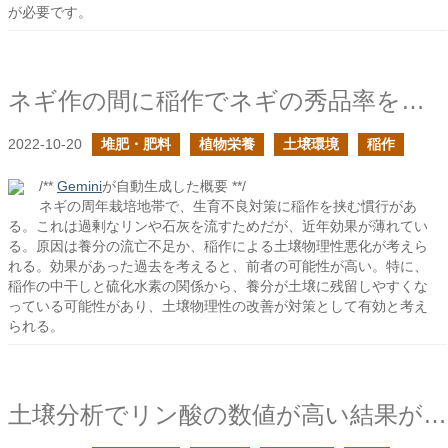
が必要です。
ネギ作の間に稲作でネギの秀品率を上げるつもりが…
2022-10-20
堆肥・肥料
植物栄養
土壌環境
稲作
/**
Gemini
が自動生成した概要 **/
ネギの周年栽培地帯で、生育不良対策に稲作を挟む慣行があ
る。これは過剰なリンや石灰を流すためだが、近年効果が薄れてい
る。原因は養分の流亡不足か、稲作による土壌物理性悪化が考えら
れる。効果があった過去を考えると、前者の可能性が高い。特に、
稲作の中干しと硫化水素の関係から、養分が土壌に残留しやすくな
っている可能性があり、土壌物理性の改善が対策として有効と考え
られる。
土壌分析でリン酸の数値が高い結果が返ってきたら次作は気を引き締めた方が良い