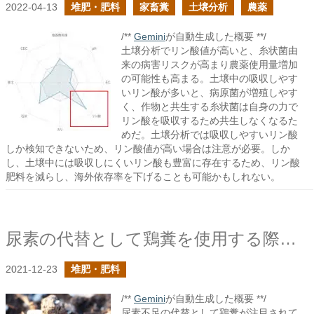
2022-04-13
堆肥・肥料
家畜糞
土壌分析
農薬
/**
Gemini
が自動生成した概要 **/
土壌分析でリン酸値が高いと、糸状菌由
来の病害リスクが高まり農薬使用量増加
の可能性も高まる。土壌中の吸収しやす
いリン酸が多いと、病原菌が増殖しやす
く、作物と共生する糸状菌は自身の力で
リン酸を吸収するため共生しなくなるた
めだ。土壌分析では吸収しやすいリン酸
しか検知できないため、リン酸値が高い場合は注意が必要。しか
し、土壌中には吸収しにくいリン酸も豊富に存在するため、リン酸
肥料を減らし、海外依存率を下げることも可能かもしれない。
尿素の代替として鶏糞を使用する際の注意点
2021-12-23
堆肥・肥料
/**
Gemini
が自動生成した概要 **/
尿素不足の代替として鶏糞が注目されて