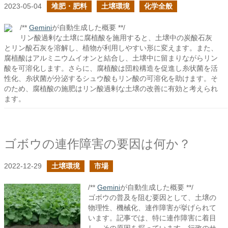
2023-05-04
堆肥・肥料
土壌環境
化学全般
/**
Gemini
が自動生成した概要 **/
リン酸過剰な土壌に腐植酸を施用すると、土壌中の炭酸石灰
とリン酸石灰を溶解し、植物が利用しやすい形に変えます。また、
腐植酸はアルミニウムイオンと結合し、土壌中に留まりながらリン
酸を可溶化します。さらに、腐植酸は団粒構造を促進し糸状菌を活
性化、糸状菌が分泌するシュウ酸もリン酸の可溶化を助けます。そ
のため、腐植酸の施肥はリン酸過剰な土壌の改善に有効と考えられ
ます。
ゴボウの連作障害の要因は何か？
2022-12-29
土壌環境
市場
/**
Gemini
が自動生成した概要 **/
ゴボウの普及を阻む要因として、土壌の
物理性、機械化、連作障害が挙げられて
います。記事では、特に連作障害に着目