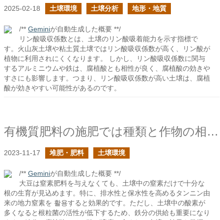
2025-02-18
土壌環境
土壌分析
地形・地質
/**
Gemini
が自動生成した概要 **/
リン酸吸収係数とは、土壌のリン酸吸着能力を示す指標で
す。火山灰土壌や粘土質土壌ではリン酸吸収係数が高く、リン酸が
植物に利用されにくくなります。 しかし、リン酸吸収係数に関与
するアルミニウムや鉄は、腐植酸とも相性が良く、腐植酸の効きや
すさにも影響します。つまり、リン酸吸収係数が高い土壌は、腐植
酸が効きやすい可能性があるのです。
有機質肥料の施肥では種類と作物の相性に注意すべきの続き
2023-11-17
堆肥・肥料
土壌環境
/**
Gemini
が自動生成した概要 **/
大豆は窒素肥料を与えなくても、土壌中の窒素だけで十分な
根の生育が見込めます。特に、排水性と保水性を高めるタンニン由
来の地力窒素を 활용すると効果的です。ただし、土壌中の酸素が
多くなると根粒菌の活性が低下するため、鉄分の供給も重要になり