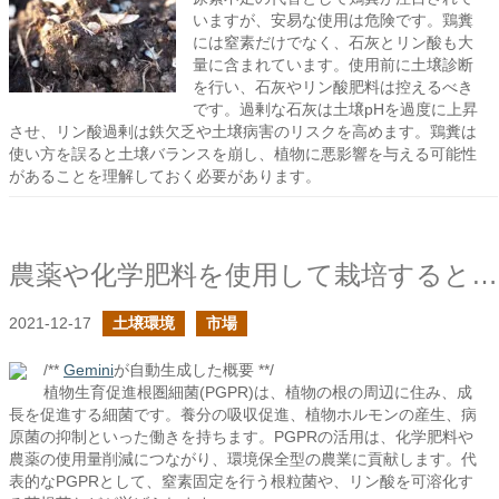
いますが、安易な使用は危険です。鶏糞
には窒素だけでなく、石灰とリン酸も大
量に含まれています。使用前に土壌診断
を行い、石灰やリン酸肥料は控えるべき
です。過剰な石灰は土壌pHを過度に上昇
させ、リン酸過剰は鉄欠乏や土壌病害のリスクを高めます。鶏糞は
使い方を誤ると土壌バランスを崩し、植物に悪影響を与える可能性
があることを理解しておく必要があります。
農薬や化学肥料を使用して栽培すると野菜が育たない環境になるという意見に対して２
2021-12-17
土壌環境
市場
/**
Gemini
が自動生成した概要 **/
植物生育促進根圏細菌(PGPR)は、植物の根の周辺に住み、成
長を促進する細菌です。養分の吸収促進、植物ホルモンの産生、病
原菌の抑制といった働きを持ちます。PGPRの活用は、化学肥料や
農薬の使用量削減につながり、環境保全型の農業に貢献します。代
表的なPGPRとして、窒素固定を行う根粒菌や、リン酸を可溶化す