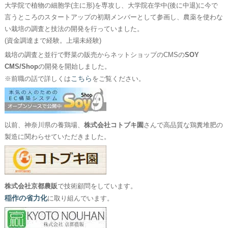
大学院で植物の細胞学(主に形)を専攻し、大学院在学中(後に中退)に今で
言うところのスタートアップの初期メンバーとして参画し、農薬を使わな
い栽培の調査と技法の開発を行っていました。
(資金調達まで経験。上場未経験)
栽培の調査と並行で野菜の販売からネットショップのCMSの
SOY
CMS/Shop
の開発を開始しました。
こちら
※前職の話で詳しくは
をご覧ください。
以前、神奈川県の養鶏場、
株式会社コトブキ園
さんで高品質な鶏糞堆肥の
製造に関わらせていただきました。
株式会社京都農販
で技術顧問をしています。
稲作の省力化
に取り組んでいます。