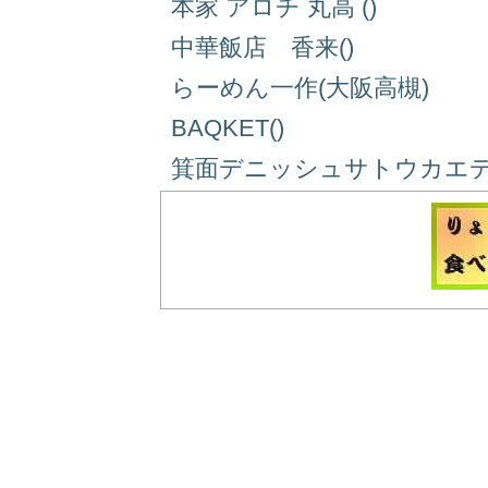
本家 アロチ 丸高 ()
中華飯店 香来()
らーめん一作(大阪高槻)
BAQKET()
箕面デニッシュサトウカエデ