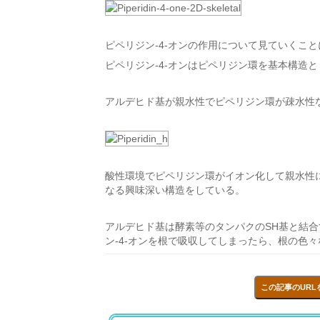
ピペリジン-4-オンの作用について見ていくこ
ピペリジン-4-オンはピペリジン環を基本構造とし
アルデヒド基が親水性でピペリジン環が疎水性
酸性環境でピペリジン環がイオン化して親水性
なる興味深い構造をしている。
アルデヒド基は酵素等のタンパクのSH基と結
ン-4-オンを根で吸収してしまったら、根の色
この記事のURL