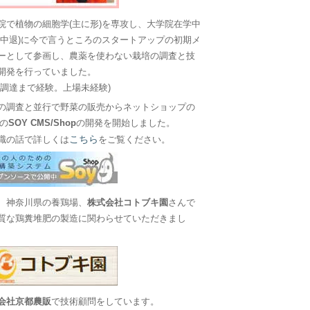
院で植物の細胞学(主に形)を専攻し、大学院在学中
に中退)に今で言うところのスタートアップの初期メ
ーとして参画し、農薬を使わない栽培の調査と技
開発を行っていました。
金調達まで経験。上場未経験)
の調査と並行で野菜の販売からネットショップの
Sの
SOY CMS/Shop
の開発を開始しました。
こちら
職の話で詳しくは
をご覧ください。
、神奈川県の養鶏場、
株式会社コトブキ園
さんで
質な鶏糞堆肥の製造に関わらせていただきまし
会社京都農販
で技術顧問をしています。