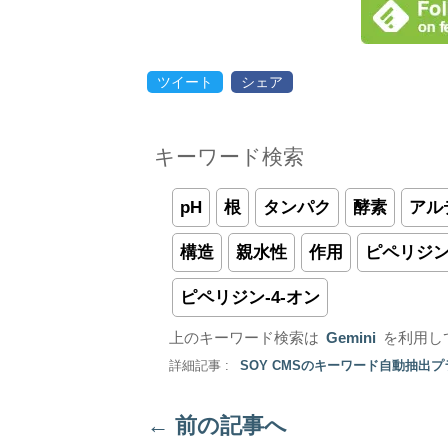
ツイート
シェア
キーワード検索
pH
根
タンパク
酵素
アル
構造
親水性
作用
ピペリジ
ピペリジン-4-オン
上のキーワード検索は
Gemini
を利用し
詳細記事 :
SOY CMSのキーワード自動抽出
←
前の記事へ