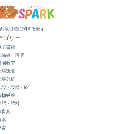
定商取引法に関する表示
テゴリー
電子書籍
勉強会・講演
菜園教室
土壌環境
土壌分析
施設・設備・IoT
植物栄養
堆肥・肥料
家畜糞
農薬
獣害