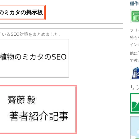
稲作
のミカタの掲示板
フリ
ているSEO対策をまとめました。
発も
イン
他に
で教
リ