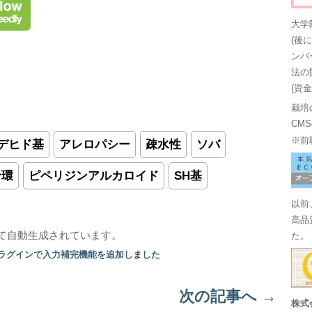
大学
(後
ンバ
法の
(資
栽培
CM
※前
デヒド基
アレロパシー
疎水性
ソバ
ン環
ピペリジンアルカロイド
SH基
以前
高品
て自動生成されています。
た。
プラグインで入力補完機能を追加しました
次の記事へ
→
株式