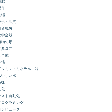
緑肥
稲作
道端
地形・地質
自然現象
化学全般
植物の形
古典園芸
光合成
市場
ビタミン・ミネラル・味
おいしい水
高槻
文化
テスト自動化
プログラミング
コンピュータ