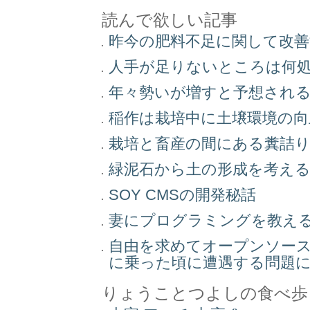
読んで欲しい記事
昨今の肥料不足に関して改
人手が足りないところは何
年々勢いが増すと予想され
稲作は栽培中に土壌環境の
栽培と畜産の間にある糞詰
緑泥石から土の形成を考え
SOY CMSの開発秘話
妻にプログラミングを教え
自由を求めてオープンソー
に乗った頃に遭遇する問題
りょうことつよしの食べ歩