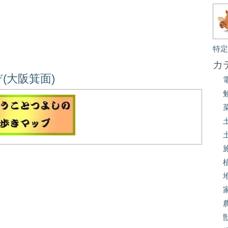
特
カ
(大阪箕面)