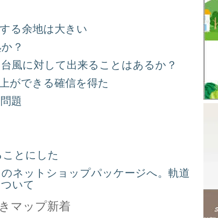
善する余地は大きい
処か？
る台風に対して出来ることはあるか？
向上ができる確信を得た
り問題
る
ることにした
スのネットショップパッケージへ。軌道
について
きマップ新着