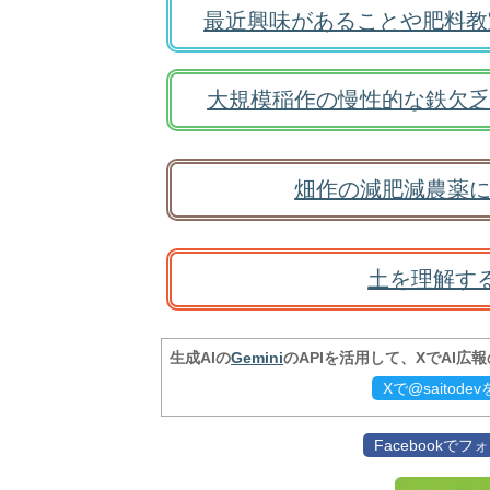
最近興味があることや肥料教
大規模稲作の慢性的な鉄欠乏
畑作の減肥減農薬に
土を理解す
生成AIの
Gemini
のAPIを活用して、XでAI広
Xで@saitod
Facebookで