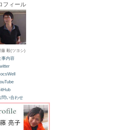
ロフィール
齋藤 毅(ツヨシ)
仕事内容
witter
ocsWell
ouTube
itHub
お問い合わせ