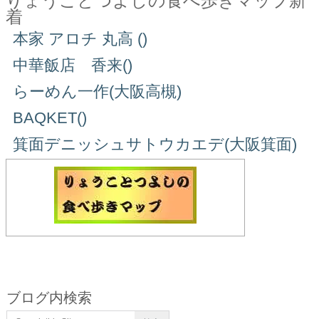
りょうことつよしの食べ歩きマップ新
着
本家 アロチ 丸高 ()
中華飯店 香来()
らーめん一作(大阪高槻)
BAQKET()
箕面デニッシュサトウカエデ(大阪箕面)
ブログ内検索