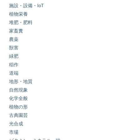
施設・設備・IoT
植物栄養
堆肥・肥料
家畜糞
農薬
獣害
緑肥
稲作
道端
地形・地質
自然現象
化学全般
植物の形
古典園芸
光合成
市場