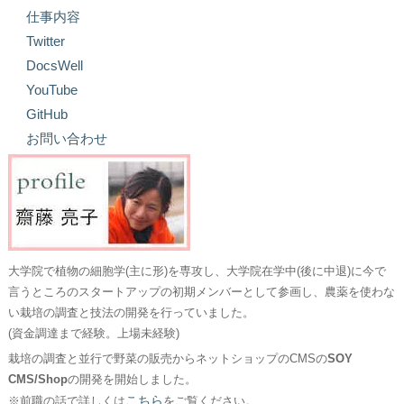
仕事内容
Twitter
DocsWell
YouTube
GitHub
お問い合わせ
大学院で植物の細胞学(主に形)を専攻し、大学院在学中(後に中退)に今で
言うところのスタートアップの初期メンバーとして参画し、農薬を使わな
い栽培の調査と技法の開発を行っていました。
(資金調達まで経験。上場未経験)
栽培の調査と並行で野菜の販売からネットショップのCMSの
SOY
CMS/Shop
の開発を開始しました。
こちら
※前職の話で詳しくは
をご覧ください。