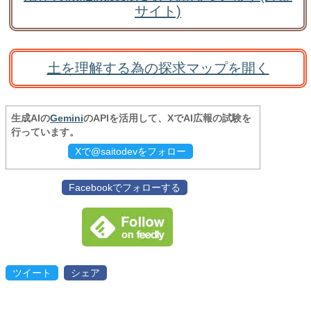
サイト)
土を理解する為の探求マップを開く
生成AIの
Gemini
のAPIを活用して、XでAI広報の試験を
行っています。
Xで@saitodevをフォロー
Facebookでフォローする
ツイート
シェア