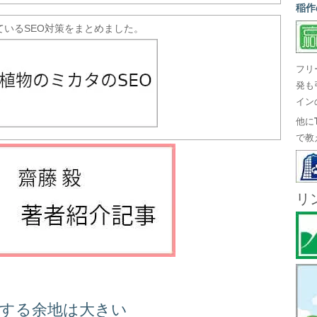
稲作
ているSEO対策をまとめました。
フリ
発も
イン
他に
で教
リ
善する余地は大きい