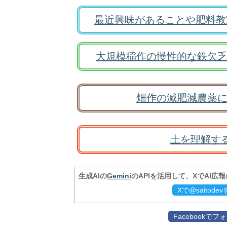
最近興味があることや肥料教
大規模稲作の慢性的な鉄欠乏
畑作の減肥減農薬に
土を理解す
生成AIの
Gemini
のAPIを活用して、XでAI広
Xで@saitod
Facebookで