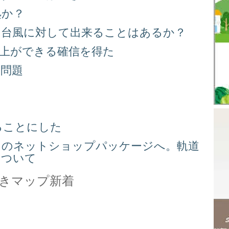
処か？
る台風に対して出来ることはあるか？
向上ができる確信を得た
り問題
る
ることにした
スのネットショップパッケージへ。軌道
について
きマップ新着