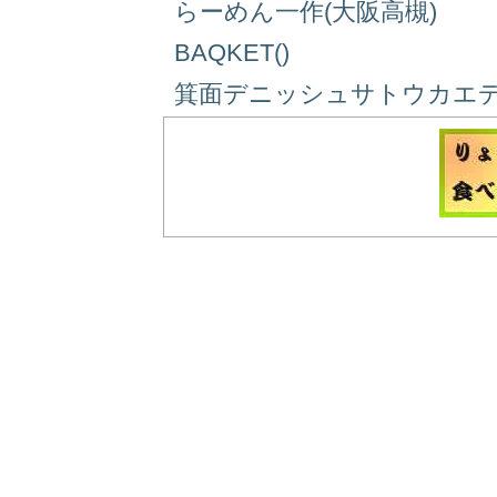
らーめん一作(大阪高槻)
BAQKET()
箕面デニッシュサトウカエデ