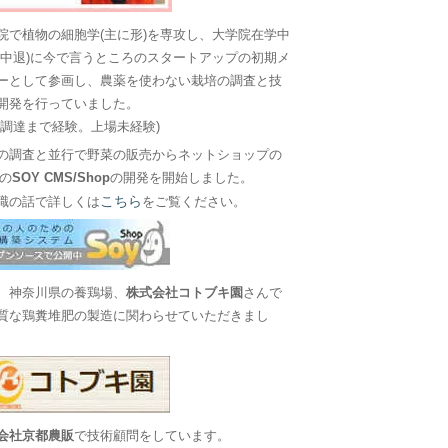
院で植物の細胞学(主に形)を専攻し、大学院在学中
に中退)に今で言うところのスタートアップの初期メ
ーとして参画し、農薬を使わない栽培の調査と技
開発を行っていました。
金調達まで経験。上場未経験)
の調査と並行で野菜の販売からネットショップの
Sの
SOY CMS/Shop
の開発を開始しました。
こちら
職の話で詳しくは
をご覧ください。
、神奈川県の養鶏場、
株式会社コトブキ園
さんで
質な鶏糞堆肥の製造に関わらせていただきまし
会社京都農販
で技術顧問をしています。