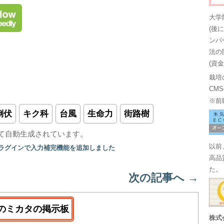
大学
(後
ンバ
法の
(資
栽培
CM
※前
倒伏
キク科
台風
生命力
街路樹
て自動生成されています。
以前
プラグインで入力補完機能を追加しました
高品
た。
次の記事へ
→
のミカタの掲示板
株式