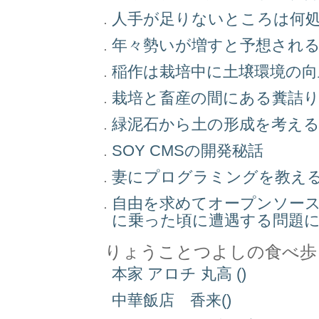
人手が足りないところは何
年々勢いが増すと予想され
稲作は栽培中に土壌環境の
栽培と畜産の間にある糞詰
緑泥石から土の形成を考え
SOY CMSの開発秘話
妻にプログラミングを教え
自由を求めてオープンソー
に乗った頃に遭遇する問題
りょうことつよしの食べ歩
本家 アロチ 丸高 ()
中華飯店 香来()