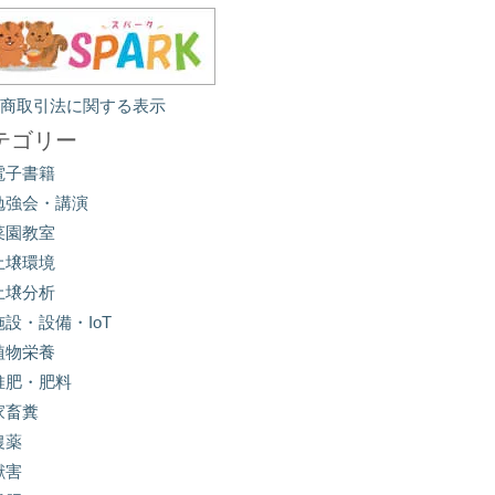
定商取引法に関する表示
テゴリー
電子書籍
勉強会・講演
菜園教室
土壌環境
土壌分析
施設・設備・IoT
植物栄養
堆肥・肥料
家畜糞
農薬
獣害