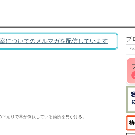
ブ
室についてのメルマガを配信しています
の下辺りで草が倒伏している箇所を見かける。
植