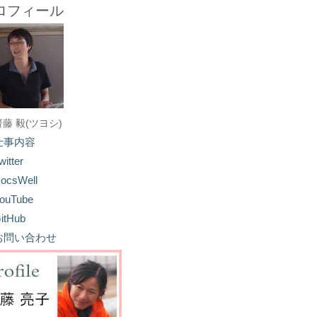
ロフィール
齋藤 毅(ツヨシ)
仕事内容
witter
ocsWell
ouTube
itHub
お問い合わせ