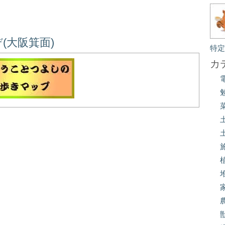
(大阪箕面)
特
カ