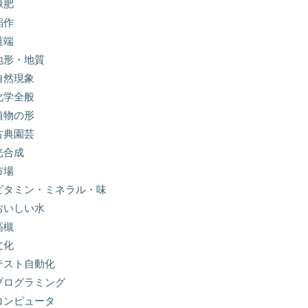
緑肥
稲作
道端
地形・地質
自然現象
化学全般
植物の形
古典園芸
光合成
市場
ビタミン・ミネラル・味
おいしい水
高槻
文化
テスト自動化
プログラミング
コンピュータ