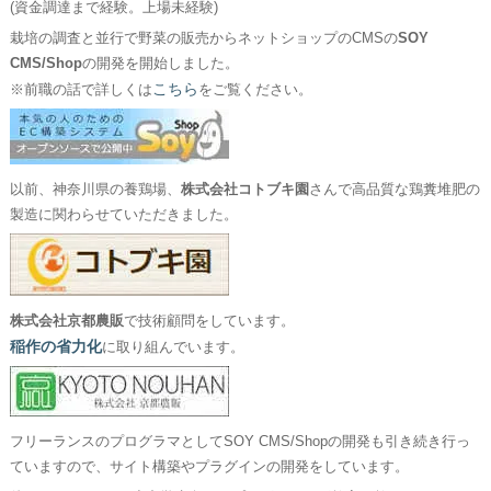
(資金調達まで経験。上場未経験)
栽培の調査と並行で野菜の販売からネットショップのCMSの
SOY
CMS/Shop
の開発を開始しました。
こちら
※前職の話で詳しくは
をご覧ください。
以前、神奈川県の養鶏場、
株式会社コトブキ園
さんで高品質な鶏糞堆肥の
製造に関わらせていただきました。
株式会社京都農販
で技術顧問をしています。
稲作の省力化
に取り組んでいます。
フリーランスのプログラマとしてSOY CMS/Shopの開発も引き続き行っ
ていますので、サイト構築やプラグインの開発をしています。