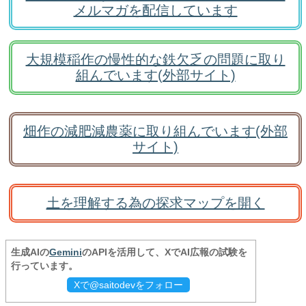
メルマガを配信しています
大規模稲作の慢性的な鉄欠乏の問題に取り
組んでいます(外部サイト)
畑作の減肥減農薬に取り組んでいます(外部
サイト)
土を理解する為の探求マップを開く
生成AIの
Gemini
のAPIを活用して、XでAI広報の試験を
行っています。
Xで@saitodevをフォロー