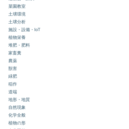
菜園教室
土壌環境
土壌分析
施設・設備・IoT
植物栄養
堆肥・肥料
家畜糞
農薬
獣害
緑肥
稲作
道端
地形・地質
自然現象
化学全般
植物の形