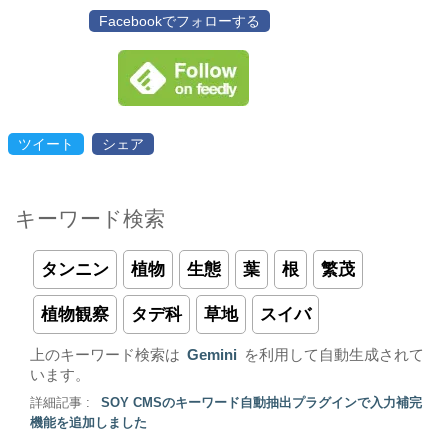
Facebookでフォローする
ツイート
シェア
キーワード検索
タンニン
植物
生態
葉
根
繁茂
植物観察
タデ科
草地
スイバ
上のキーワード検索は
Gemini
を利用して自動生成されて
います。
詳細記事 :
SOY CMSのキーワード自動抽出プラグインで入力補完
機能を追加しました