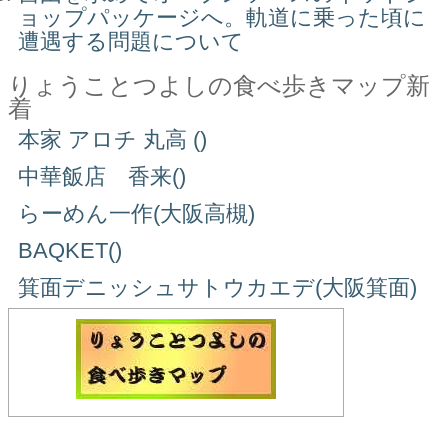
ョップパッケージへ。軌道に乗った頃に
遭遇する問題について
りょうことつよしの食べ歩きマップ新
着
本家 アロチ 丸高 ()
中華飯店 香来()
らーめん一作(大阪高槻)
BAQKET()
箕面デニッシュサトウカエデ(大阪箕面)