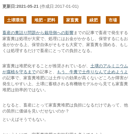
更新日:
2021-05-21
(作成日:
2017-01-01
)
土壌環境
堆肥・肥料
家畜糞
緑肥
市場
畜産の糞詰り問題から栽培側への影響
までの記事で畜産で発生する
家畜糞は処理が大変で、処理にはお金がかかるし、保管するにもお
金がかかる上、保管自体がそもそも大変で、家畜糞を溜める、もし
くは処理するだけで畜産にとっての負担となる。
家畜糞は堆肥化することが推奨されているが、
土壌のアルミニウム
が腐植を守るまで
の記事と、
もう、牛糞で土作りなんて止めようよ
の記事で、家畜糞堆肥には土作りの効果が高くないどころか障害が
発生しやすい上、土壌に蓄積される有機物モデルから見ても家畜糞
堆肥は効率的ではない。
となると、畜産にとって家畜糞堆肥は負担になるだけであって、他
の箇所に価値を見いだせないのか？
といえばそうでもない。