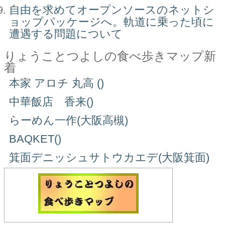
自由を求めてオープンソースのネットシ
ョップパッケージへ。軌道に乗った頃に
遭遇する問題について
りょうことつよしの食べ歩きマップ新
着
本家 アロチ 丸高 ()
中華飯店 香来()
らーめん一作(大阪高槻)
BAQKET()
箕面デニッシュサトウカエデ(大阪箕面)