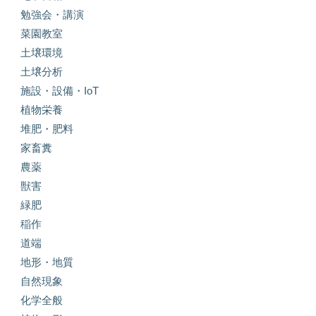
勉強会・講演
菜園教室
土壌環境
土壌分析
施設・設備・IoT
植物栄養
堆肥・肥料
家畜糞
農薬
獣害
緑肥
稲作
道端
地形・地質
自然現象
化学全般