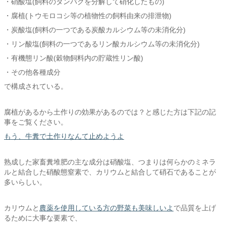
・硝酸塩(飼料のタンパクを分解して硝化したもの)
・腐植(トウモロコシ等の植物性の飼料由来の排泄物)
・炭酸塩(飼料の一つである炭酸カルシウム等の未消化分)
・リン酸塩(飼料の一つであるリン酸カルシウム等の未消化分)
・有機態リン酸(穀物飼料内の貯蔵性リン酸)
・その他各種成分
で構成されている。
腐植があるから土作りの効果があるのでは？と感じた方は下記の記
事をご覧ください。
もう、牛糞で土作りなんて止めようよ
熟成した家畜糞堆肥の主な成分は硝酸塩、つまりは何らかのミネラ
ルと結合した硝酸態窒素で、カリウムと結合して硝石であることが
多いらしい。
カリウムと
農薬を使用している方の野菜も美味しいよ
で品質を上げ
るために大事な要素で、