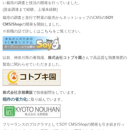
い栽培の調査と技法の開発を行っていました。
(資金調達まで経験。上場未経験)
栽培の調査と並行で野菜の販売からネットショップのCMSの
SOY
CMS/Shop
の開発を開始しました。
こちら
※前職の話で詳しくは
をご覧ください。
以前、神奈川県の養鶏場、
株式会社コトブキ園
さんで高品質な鶏糞堆肥の
製造に関わらせていただきました。
株式会社京都農販
で技術顧問をしています。
稲作の省力化
に取り組んでいます。
フリーランスのプログラマとしてSOY CMS/Shopの開発も引き続き行っ