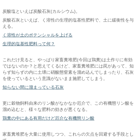
炭酸塩といえば炭酸石灰(カルシウム)。
炭酸石灰といえば、く溶性の生理的塩基性肥料で、土に緩衝性を与
える。
く溶性が土のポテンシャルを上げる
生理的塩基性肥料って何？
これだけ見ると、やっぱり家畜糞堆肥(今回は鶏糞)は土作りに有効
ではないのか？と思えてくるけど、家畜糞堆肥には罠があって、知
らず知らずの内に土壌に硝酸態窒素を溜め込んでしまったり、石灰
を使っているという意識がないまま施肥してしまう。
知らない間に溜まっている石灰
更に穀物飼料由来のリン酸がなかなか厄介で、この有機態リン酸を
溜め込むと、様々な肥料の効きが悪くなる。
鶏糞の中にある有用だけど厄介な有機態リン酸
家畜糞堆肥を大量に使用しつつ、これらの欠点を回避する手段とし