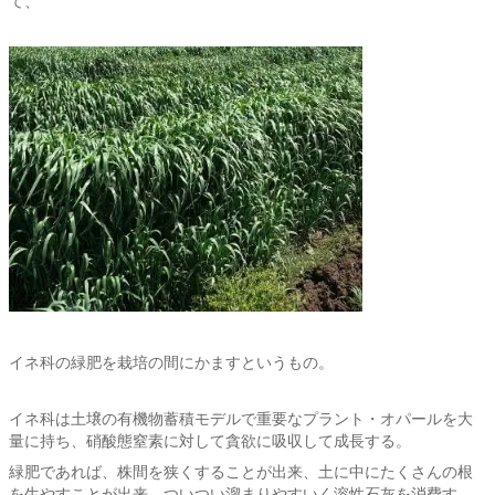
て、
イネ科の緑肥を栽培の間にかますというもの。
イネ科は土壌の有機物蓄積モデルで重要なプラント・オパールを大
量に持ち、硝酸態窒素に対して貪欲に吸収して成長する。
緑肥であれば、株間を狭くすることが出来、土に中にたくさんの根
を生やすことが出来、ついつい溜まりやすいく溶性石灰を消費す