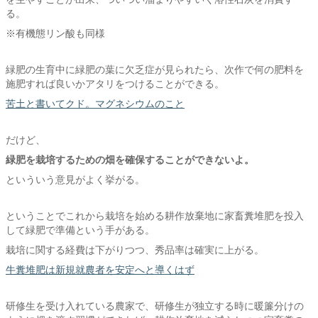
る。
※有機態リン酸も同様
緑肥の生育中に緑肥の葉に欠乏症が見られたら、次作で何の肥料を
施肥すれば良いかアタリをつけることができる。
苦土と書いてクド。マグネシウムのこと
だけど、
緑肥を栽培するための畑を確保することができないよ。
といういう意見がよく挙がる。
ということでこれから栽培を始める耕作放棄地に家畜糞堆肥を投入
して緑肥で準備という手がある。
栽培に関する経費は下がりつつ、秀品率は確実に上がる。
牛糞堆肥は新規就農者を安定へと導くはず
研修生を受け入れている農家で、研修生が独立する時に暖簾分けの