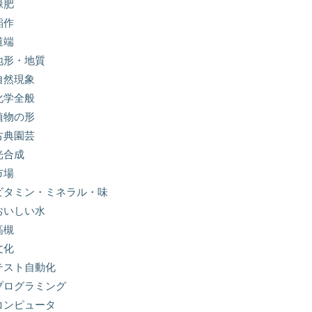
緑肥
稲作
道端
地形・地質
自然現象
化学全般
植物の形
古典園芸
光合成
市場
ビタミン・ミネラル・味
おいしい水
高槻
文化
テスト自動化
プログラミング
コンピュータ