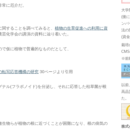
非常に厄介だ。
大学
(後
ンバ
に関することを調べてみると、
植物の生育促進への利用に資
法の
農芸化学会の講演の資料に辿り着いた。
(資
栽培
ので仮に植物で普遍的なものだとして、
CM
※前
の転写応答機構の研究
30ページより引用
以前
ナル(フラボノイド)を分泌し、それに応答した枯草菌が根
高品
た。
微生物らが植物の根に近づくことが困難になり、根の病気の
株式