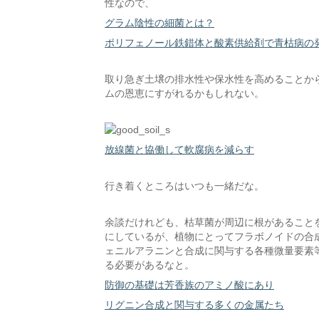
性なので、
グラム陰性の細菌とは？
ポリフェノール鉄錯体と酸素供給剤で青枯病の
取り急ぎ土壌の排水性や保水性を高めることか
ムの恩恵にすがれるかもしれない。
放線菌と協働して軟腐病を減らす
行き着くところはいつも一緒だな。
余談だけれども、枯草菌が周辺に根があること
にしているが、植物にとってフラボノイドの合
ェニルアラニンと合成に関与する各種微量要素
る必要があるなと。
防御の基礎は芳香族のアミノ酸にあり
リグニン合成と関与する多くの金属たち