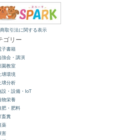
定商取引法に関する表示
テゴリー
電子書籍
勉強会・講演
菜園教室
土壌環境
土壌分析
施設・設備・IoT
植物栄養
堆肥・肥料
家畜糞
農薬
獣害