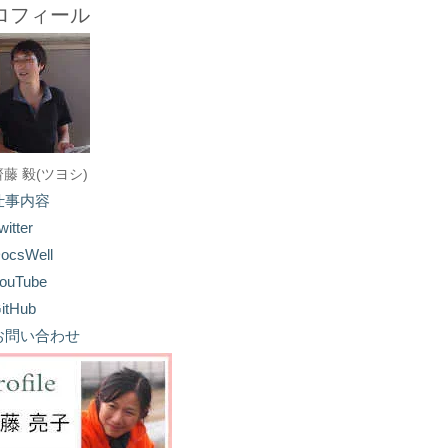
ロフィール
齋藤 毅(ツヨシ)
仕事内容
witter
ocsWell
ouTube
itHub
お問い合わせ