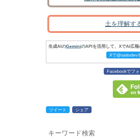
土を理解す
生成AIの
Gemini
のAPIを活用して、XでAI広
Xで@saitod
Facebookで
ツイート
シェア
キーワード検索