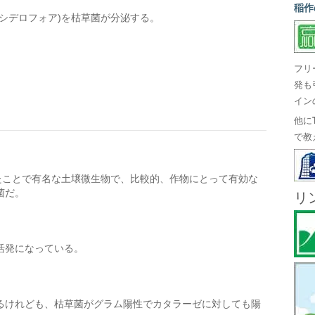
稲作
シデロフォア)を枯草菌が分泌する。
フリ
発も
イン
他に
で教
たことで有名な土壌微生物で、比較的、作物にとって有効な
菌だ。
リ
活発になっている。
るけれども、枯草菌がグラム陽性でカタラーゼに対しても陽