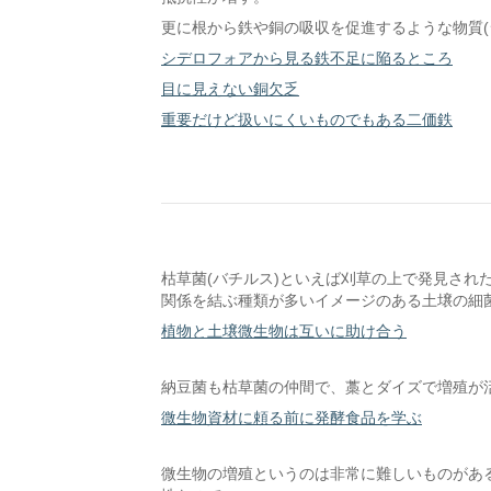
更に根から鉄や銅の吸収を促進するような物質(
シデロフォアから見る鉄不足に陥るところ
目に見えない銅欠乏
重要だけど扱いにくいものでもある二価鉄
枯草菌(バチルス)といえば刈草の上で発見され
関係を結ぶ種類が多いイメージのある土壌の細
植物と土壌微生物は互いに助け合う
納豆菌も枯草菌の仲間で、藁とダイズで増殖が
微生物資材に頼る前に発酵食品を学ぶ
微生物の増殖というのは非常に難しいものがあ