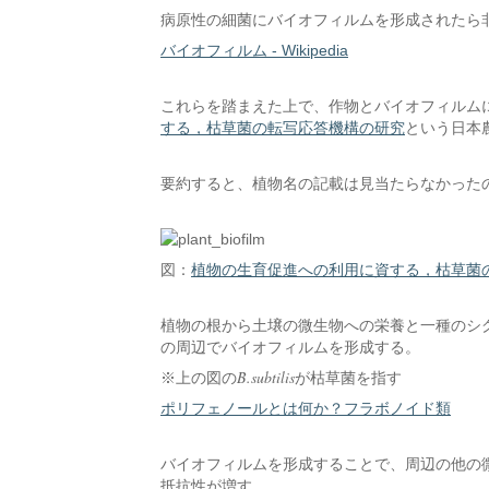
病原性の細菌にバイオフィルムを形成されたら
バイオフィルム - Wikipedia
これらを踏まえた上で、作物とバイオフィルム
する，枯草菌の転写応答機構の研究
という日本
要約すると、植物名の記載は見当たらなかった
図：
植物の生育促進への利用に資する，枯草菌
植物の根から土壌の微生物への栄養と一種のシグ
の周辺でバイオフィルムを形成する。
B.subtilis
※上の図の
が枯草菌を指す
ポリフェノールとは何か？フラボノイド類
バイオフィルムを形成することで、周辺の他の
抵抗性が増す。