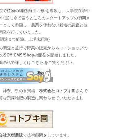
院で植物の細胞学(主に形)を専攻し、大学院在学中
に中退)に今で言うところのスタートアップの初期メ
ーとして参画し、農薬を使わない栽培の調査と技
開発を行っていました。
金調達まで経験。上場未経験)
の調査と並行で野菜の販売からネットショップの
Sの
SOY CMS/Shop
の開発を開始しました。
こちら
職の話で詳しくは
をご覧ください。
、神奈川県の養鶏場、
株式会社コトブキ園
さんで
質な鶏糞堆肥の製造に関わらせていただきまし
会社京都農販
で技術顧問をしています。