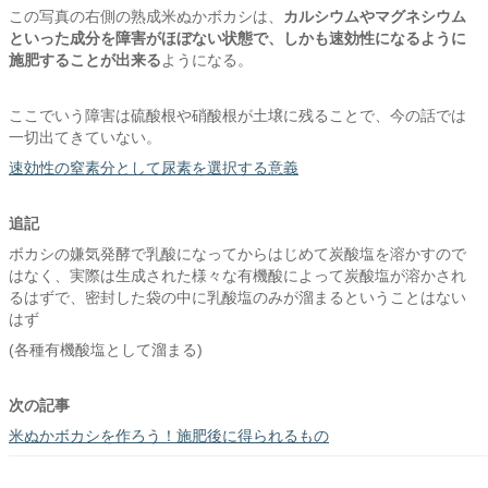
この写真の右側の熟成米ぬかボカシは、
カルシウムやマグネシウム
といった成分を障害がほぼない状態で、
しかも速効性になるように
施肥することが出来る
ようになる。
ここでいう障害は硫酸根や硝酸根が土壌に残ることで、今の話では
一切出てきていない。
速効性の窒素分として尿素を選択する意義
追記
ボカシの嫌気発酵で乳酸になってからはじめて炭酸塩を溶かすので
はなく、実際は生成された様々な有機酸によって炭酸塩が溶かされ
るはずで、密封した袋の中に乳酸塩のみが溜まるということはない
はず
(各種有機酸塩として溜まる)
次の記事
米ぬかボカシを作ろう！施肥後に得られるもの