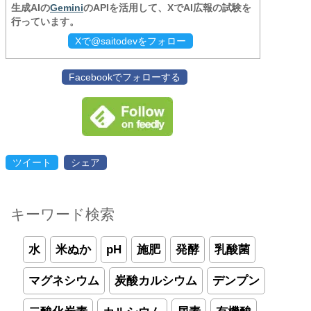
生成AIの
Gemini
のAPIを活用して、XでAI広報の試験を
行っています。
Xで@saitodevをフォロー
Facebookでフォローする
ツイート
シェア
キーワード検索
水
米ぬか
pH
施肥
発酵
乳酸菌
マグネシウム
炭酸カルシウム
デンプン