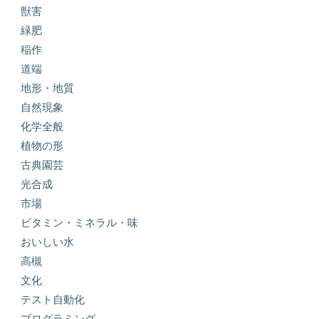
獣害
緑肥
稲作
道端
地形・地質
自然現象
化学全般
植物の形
古典園芸
光合成
市場
ビタミン・ミネラル・味
おいしい水
高槻
文化
テスト自動化
プログラミング