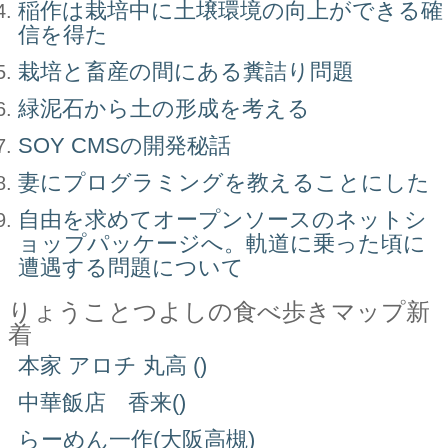
稲作は栽培中に土壌環境の向上ができる確
信を得た
栽培と畜産の間にある糞詰り問題
緑泥石から土の形成を考える
SOY CMSの開発秘話
妻にプログラミングを教えることにした
自由を求めてオープンソースのネットシ
ョップパッケージへ。軌道に乗った頃に
遭遇する問題について
りょうことつよしの食べ歩きマップ新
着
本家 アロチ 丸高 ()
中華飯店 香来()
らーめん一作(大阪高槻)