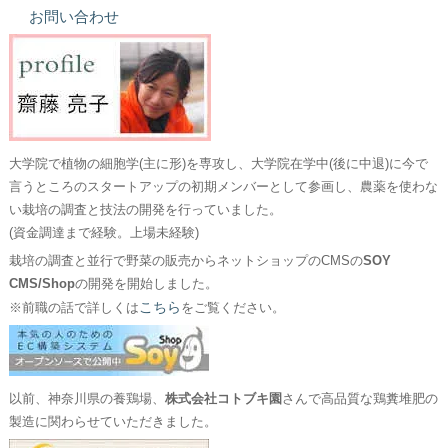
お問い合わせ
大学院で植物の細胞学(主に形)を専攻し、大学院在学中(後に中退)に今で
言うところのスタートアップの初期メンバーとして参画し、農薬を使わな
い栽培の調査と技法の開発を行っていました。
(資金調達まで経験。上場未経験)
栽培の調査と並行で野菜の販売からネットショップのCMSの
SOY
CMS/Shop
の開発を開始しました。
こちら
※前職の話で詳しくは
をご覧ください。
以前、神奈川県の養鶏場、
株式会社コトブキ園
さんで高品質な鶏糞堆肥の
製造に関わらせていただきました。