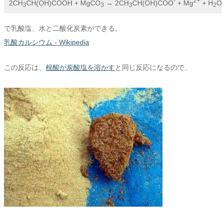
-
2+
2CH
CH(OH)COOH + MgCO
 → 2CH
CH(OH)COO
 + Mg
 + H
O
3
3
3
2
で乳酸塩、水と二酸化炭素ができる。
乳酸カルシウム - Wikipedia
この反応は、
根酸が炭酸塩を溶かす
と同じ反応になるので、