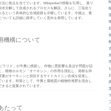
に焦点を当てています。Wikipediaの情報を引用し、亜リ
で加水分解して合成されるプロセスを解説。さらに、三塩化リ
れるという具体的な合成経路も示唆しています。今後は、黄
についても詳細に探求していく意向を表明しています。
用機構について
ピラリド」が牛糞に残留し、作物に悪影響を及ぼす問題が話
く、植物ホルモン「オーキシン」の作用を撹乱し、発根を抑
窒素がオーキシンと拮抗するサイトカイニン合成を促進し、
ています。対策として、牛糞と腐植質の植物性堆肥を混合し
できると提案されています。
あたって