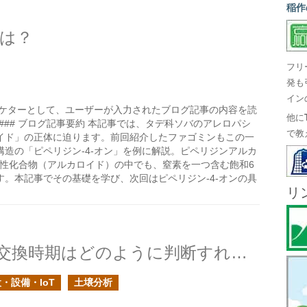
稲作
は？
フリ
発も
イン
ーケターとして、ユーザーが入力されたブログ記事の内容を読
他に
- ### ブログ記事要約 本記事では、タデ科ソバのアレロパシ
で教
イド」の正体に迫ります。前回紹介したファゴミンもこの一
造の「ピペリジン-4-オン」を例に解説。ピペリジンアルカ
基性化合物（アルカロイド）の中でも、窒素を一つ含む飽和6
。本記事でその基礎を学び、次回はピペリジン-4-オンの具
リ
イチゴの施設栽培の培地の交換時期はどのように判断すれば良い？の続きの続き
・設備・IoT
土壌分析