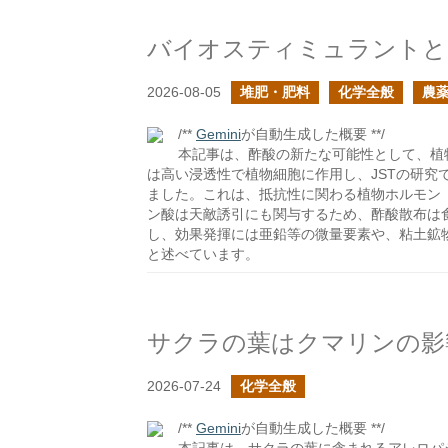
バイオスティミュラントと
2026-08-05
堆肥・肥料
化学全般
農
/**
Gemini
が自動生成した概要 **/
本記事は、酢酸の新たな可能性として、植
は高い浸透性で植物細胞に作用し、JSTの研究
ました。これは、抵抗性に関わる植物ホルモン
ン酸は天敵誘引にも関与するため、酢酸散布は
し、効果発揮には亜鉛等の微量要素や、粘土鉱
と述べています。
サクラの葉はクマリンの影
2026-07-24
化学全般
/**
Gemini
が自動生成した概要 **/