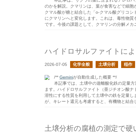
本記事は、サクラの葉に含まれるアレロパ
のかを解説。クマリンは、葉が食害などで細胞
クマル酸が糖と結合した「o-クマル酸グリコシ
にクマリンへと変化します。これは、毒性物質
です。今後の課題として、クマリンの分解メカ
ハイドロサルファイトによ
2026-07-05
化学全般
土壌分析
稲作
/**
Gemini
が自動生成した概要 **/
本記事では、土壌中の遊離酸化鉄の定量方
ます。ハイドロサルファイト（亜ジチオン酸ナ
溶性にする性質を利用して土壌中の鉄を定量し
が、キレート還元も考慮すると、有機物と結合