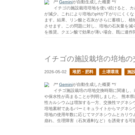
/**
Gemini
が自動生成した概要 **/
イチゴの施設栽培培地を使い続けると、カ
が減少。これにより培地のpHが下がりにくくな
ます。結果、リン酸と石灰がさらに蓄積し、植
させます。この問題に対し、培地の石灰量を減
を推奨。クエン酸で効果が薄い場合、既に連作
2026-05-02
堆肥・肥料
土壌環境
施設
/**
Gemini
が自動生成した概要 **/
イチゴ施設栽培の培地交換時期に関連し、
や保水性が高まることが判明しました。 熊本
性カルシウムは増加する一方、交換性マグネシ
培地素材であるバーミキュライトからマグネシ
培地の使用年数に応じてマグネシウムとカリウ
崩れ、生理障害（石灰過剰など）を誘発する可