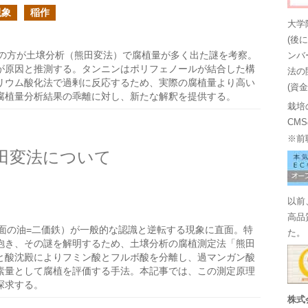
現象
稲作
大学
(後
の方が土壌分析（熊田変法）で腐植量が多く出た謎を考察。
ンバ
が原因と推測する。タンニンはポリフェノールが結合した構
法の
リウム酸化法で過剰に反応するため、実際の腐植量より高い
(資
腐植量分析結果の乖離に対し、新たな解釈を提供する。
栽培
CM
※前
田変法について
以前
高品
面の油=二価鉄）が一般的な認識と逆転する現象に直面。特
た。
抱き、その謎を解明するため、土壌分析の腐植測定法「熊田
と酸沈殿によりフミン酸とフルボ酸を分離し、過マンガン酸
素量として腐植を評価する手法。本記事では、この測定原理
探求する。
株式