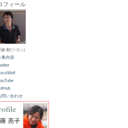
ロフィール
齋藤 毅(ツヨシ)
仕事内容
witter
ocsWell
ouTube
itHub
お問い合わせ