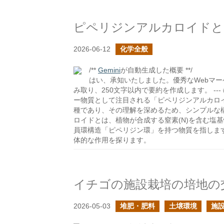
ピペリジンアルカロイドと
2026-06-12
化学全般
/**
Gemini
が自動生成した概要 **/
はい、承知いたしました。優秀なWebマ
み取り、250文字以内で要約を作成します。 --
ー物質として注目される「ピペリジンアルカロ
種であり、その理解を深めるため、シンプルな構
ロイドとは、植物が合成する窒素(N)を含む塩
員環構造「ピペリジン環」を持つ物質を指します
体的な作用を探ります。
2026-05-03
堆肥・肥料
土壌環境
施設