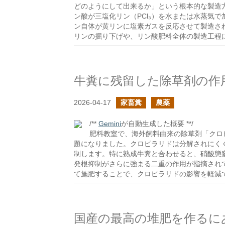
どのようにして出来るか」という根本的な製造方法
ン酸が三塩化リン（PCl₃）を水または水蒸気
ン自体が黄リンに塩素ガスを反応させて製造さ
リンの掘り下げや、リン酸肥料全体の製造工程
牛糞に残留した除草剤の作
2026-04-17
家畜糞
農薬
/**
Gemini
が自動生成した概要 **/
肥料教室で、海外飼料由来の除草剤「クロ
題になりました。クロピラリドは分解されにく
制します。特に熟成牛糞と合わせると、硝酸態
発根抑制がさらに強まる二重の作用が指摘され
て施肥することで、クロピラリドの影響を軽減
国産の最高の堆肥を作るに