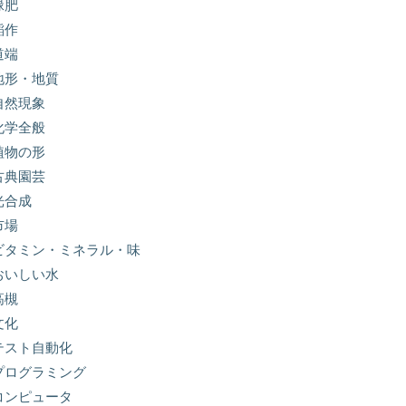
緑肥
稲作
道端
地形・地質
自然現象
化学全般
植物の形
古典園芸
光合成
市場
ビタミン・ミネラル・味
おいしい水
高槻
文化
テスト自動化
プログラミング
コンピュータ