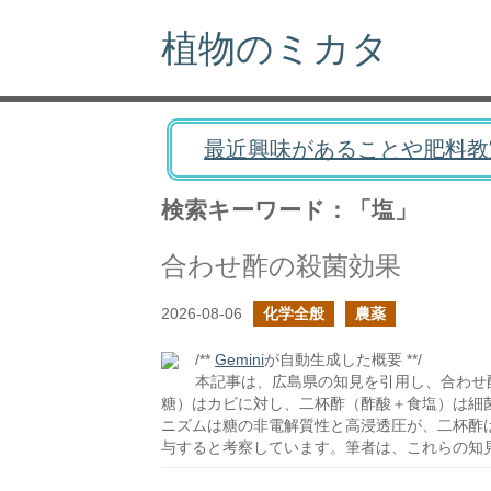
植物のミカタ
最近興味があることや肥料教
検索キーワード：「塩」
合わせ酢の殺菌効果
2026-08-06
化学全般
農薬
/**
Gemini
が自動生成した概要 **/
本記事は、広島県の知見を引用し、合わせ
糖）はカビに対し、二杯酢（酢酸＋食塩）は細
ニズムは糖の非電解質性と高浸透圧が、二杯酢
与すると考察しています。筆者は、これらの知