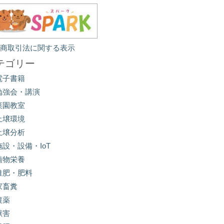
定商取引法に関する表示
テゴリー
電子書籍
勉強会・講演
菜園教室
土壌環境
土壌分析
施設・設備・IoT
植物栄養
堆肥・肥料
家畜糞
農薬
獣害