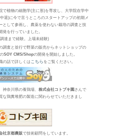
院で植物の細胞学(主に形)を専攻し、大学院在学中
に中退)に今で言うところのスタートアップの初期メ
ーとして参画し、農薬を使わない栽培の調査と技
開発を行っていました。
金調達まで経験。上場未経験)
の調査と並行で野菜の販売からネットショップの
Sの
SOY CMS/Shop
の開発を開始しました。
こちら
職の話で詳しくは
をご覧ください。
、神奈川県の養鶏場、
株式会社コトブキ園
さんで
質な鶏糞堆肥の製造に関わらせていただきまし
会社京都農販
で技術顧問をしています。