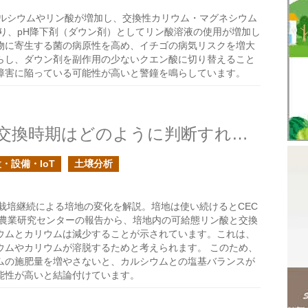
ルシウムやリン酸が増加し、交換性カリウム・マグネシウム
り、pH降下剤（ダウン剤）としてリン酸溶液の使用が増加し
物に寄生する菌の病原性を高め、イチゴの病気リスクを増大
らし、ダウン剤を副作用の少ないクエン酸に切り替えること
障害に陥っている可能性が高いと警鐘を鳴らしています。
イチゴの施設栽培の培地の交換時期はどのように判断すれば良い？の続き
・設備・IoT
土壌分析
栽培継続による培地の変化を解説。培地は使い続けるとCEC
県農業研究センターの報告から、培地内の可給態リン酸と交換
ウムとカリウムは減少することが示されています。これは、
ウムやカリウムが溶脱するためと考えられます。 このため、
ムの施肥量を増やさないと、カルシウムとの塩基バランスが
能性が高いと結論付けています。