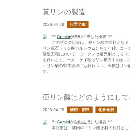
黃リンの製造
2026-04-28
化学全般
/**
Gemini
が自動生成した概要 **/
このブログ記事は、亜リン酸の原料となる
リン鉱石（リン酸カルシウム）をケイ砂、コー
製造工程において、コークスは還元剤としてリ
を伴います。一方、ケイ砂はリン鉱石中のカル
亜リン酸の製造経緯にも触れつつ、今後はリン
す。
亜リン酸はどのようにして
2026-04-25
堆肥・肥料
化学全般
/**
Gemini
が自動生成した概要 **/
本記事は、前回の「リン酸肥料の代替とし