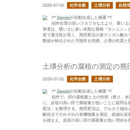
2026-07-02
化学全般
土壌分析
自然
/**
Gemini
が自動生成した概要 **/
稲作生育の良いフカフカな土より、硬い土
筆者は、硬い土に多い未熟な腐植『タンニン』
造で還元性が高く、熊田変法の過マンガン酸カ
数値が検出された可能性を指摘。土壌の性質と
土壌分析の腐植の測定の熊
2026-07-01
化学全般
土壌分析
/**
Gemini
が自動生成した概要 **/
稲作で、田の腐植量と土の性状（硬さ、水
に、反収の高い田で腐植量が低いことに疑問を
変法」を整理する。熊田変法は、アルカリ抽出
酸化法でそれぞれの有機物量を測定、総抽出炭
を踏まえ、反収の高い田の腐植量が低い理由を