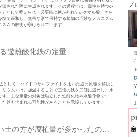
シー物質「クマリン」が、なぜサクラ自身に毒性を持たない
プ
が壊された際に生成されます。その過程では、毒性を持つo-
ド」として蓄えられ、必要時に糖が外れてo-クマル酸、さら
を糖で緩和し、無害な形で保持する植物の巧妙なメカニズム
ニズムの解明が挙げられています。
る遊離酸化鉄の定量
T
D
法として、ハイドロサルファイトを用いた還元原理を解説し
Y
トリウム）は、加温することで三価の鉄を二価に還元し、水
G
ます。主な定量の対象は独立した鉄酸化物や水酸化物です
した鉄も含まれる可能性があることを示唆しています。
土壌分析の腐植の測定で硬い土の方が腐植量が多かったのは何故だろう？