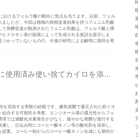
におけるフェルラ酸の動向に焦点を当てます。以前、フェル
れましたが、今回は植物の発根促進効果を持つフェニル乳酸
して発酵促進が観測されたフェニル乳酸は、フェルラ酸と構
やヒドロキシ基の脱着によって生成される仮説を提示しま
見つかっていないものの、今後の研究による解明に期待を寄
米ぬか嫌気ボカシ肥の発酵に使用済み使い捨てカイロを添加したらどうなるか？の続き
粉を添加する実験の続報です。嫌気発酵で還元された鉄イオ
ト結合する可能性を考察。エンジオール基の還元性からフェ
環境では過酸化水素発生が少なく、緩やかな発酵が進行する
考慮し、仕込み時にコーヒー酸キノン等の酸化剤を添加し、
を提案。コーヒー粕からのコーヒー酸キノン生成にも期待が