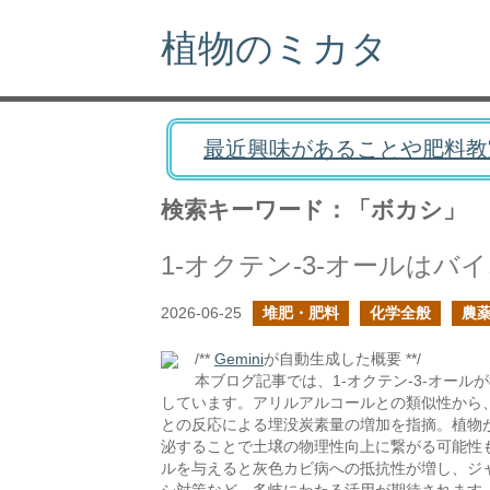
植物のミカタ
最近興味があることや肥料教
検索キーワード：「ボカシ」
1-オクテン-3-オールは
2026-06-25
堆肥・肥料
化学全般
農
/**
Gemini
が自動生成した概要 **/
本ブログ記事では、1-オクテン-3-オー
しています。アリルアルコールとの類似性から
との反応による埋没炭素量の増加を指摘。植物
泌することで土壌の物理性向上に繋がる可能性も
ルを与えると灰色カビ病への抵抗性が増し、ジ