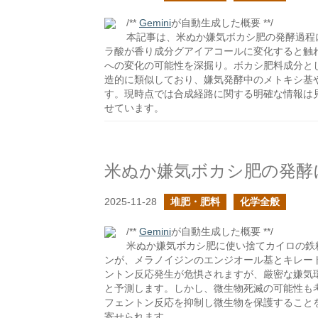
/**
Gemini
が自動生成した概要 **/
本記事は、米ぬか嫌気ボカシ肥の発酵過程
ラ酸が香り成分グアイアコールに変化すると触
への変化の可能性を深掘り。ボカシ肥料成分と
造的に類似しており、嫌気発酵中のメトキシ基
す。現時点では合成経路に関する明確な情報は
せています。
2025-11-28
堆肥・肥料
化学全般
/**
Gemini
が自動生成した概要 **/
米ぬか嫌気ボカシ肥に使い捨てカイロの鉄
ンが、メラノイジンのエンジオール基とキレー
ントン反応発生が危惧されますが、厳密な嫌気
と予測します。しかし、微生物死滅の可能性も
フェントン反応を抑制し微生物を保護すること
寄せられます。