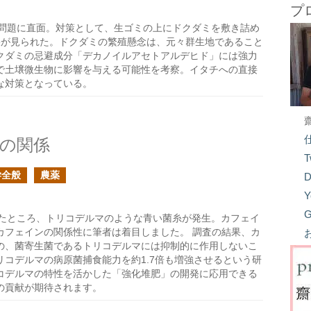
プ
問題に直面。対策として、生ゴミの上にドクダミを敷き詰め
果が見られた。ドクダミの繁殖懸念は、元々群生地であること
クダミの忌避成分「デカノイルアセトアルデヒド」には強力
で土壌微生物に影響を与える可能性を考察。イタチへの直接
な対策となっている。
の関係
T
学全般
農薬
D
Y
G
たところ、トリコデルマのような青い菌糸が発生。カフェイ
カフェインの関係性に筆者は着目しました。 調査の結果、カ
の、菌寄生菌であるトリコデルマには抑制的に作用しないこ
コデルマの病原菌捕食能力を約1.7倍も増強させるという研
コデルマの特性を活かした「強化堆肥」の開発に応用できる
の貢献が期待されます。