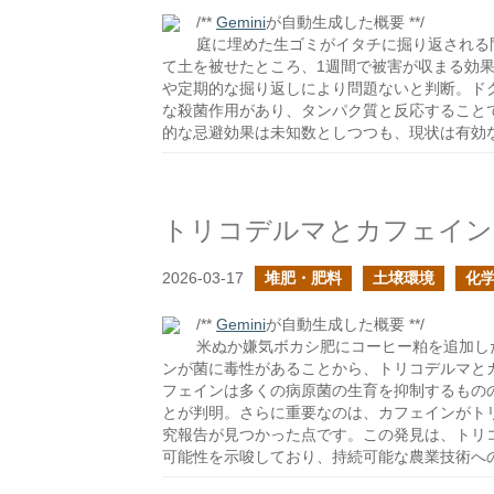
/**
Gemini
が自動生成した概要 **/
庭に埋めた生ゴミがイタチに掘り返される
て土を被せたところ、1週間で被害が収まる効
や定期的な掘り返しにより問題ないと判断。ド
な殺菌作用があり、タンパク質と反応すること
的な忌避効果は未知数としつつも、現状は有効
トリコデルマとカフェイン
2026-03-17
堆肥・肥料
土壌環境
化
/**
Gemini
が自動生成した概要 **/
米ぬか嫌気ボカシ肥にコーヒー粕を追加し
ンが菌に毒性があることから、トリコデルマと
フェインは多くの病原菌の生育を抑制するもの
とが判明。さらに重要なのは、カフェインがトリ
究報告が見つかった点です。この発見は、トリ
可能性を示唆しており、持続可能な農業技術へ