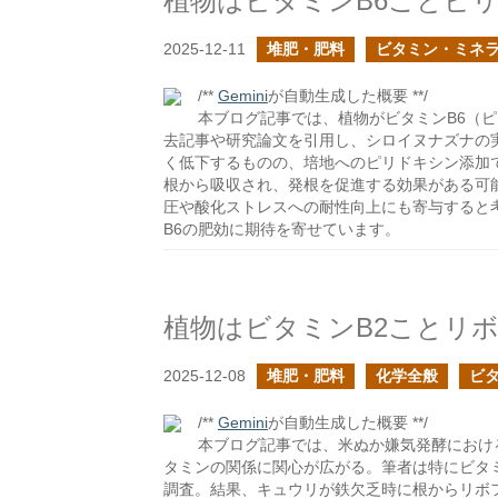
植物はビタミンB6ことピ
2025-12-11
堆肥・肥料
ビタミン・ミネ
/**
Gemini
が自動生成した概要 **/
本ブログ記事では、植物がビタミンB6（
去記事や研究論文を引用し、シロイヌナズナの
く低下するものの、培地へのピリドキシン添加
根から吸収され、発根を促進する効果がある可
圧や酸化ストレスへの耐性向上にも寄与すると
B6の肥効に期待を寄せています。
植物はビタミンB2ことリ
2025-12-08
堆肥・肥料
化学全般
ビ
/**
Gemini
が自動生成した概要 **/
本ブログ記事では、米ぬか嫌気発酵におけ
タミンの関係に関心が広がる。筆者は特にビタ
調査。結果、キュウリが鉄欠乏時に根からリボ