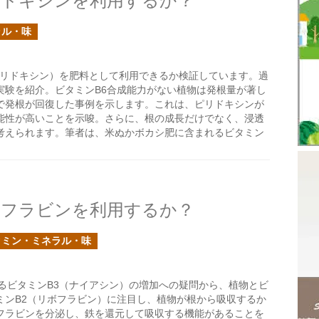
リドキシンを利用するか？
ラル・味
ピリドキシン）を肥料として利用できるか検証しています。過
実験を紹介。ビタミンB6合成能力がない植物は発根量が著し
で発根が回復した事例を示します。これは、ピリドキシンが
能性が高いことを示唆。さらに、根の成長だけでなく、浸透
考えられます。筆者は、米ぬかボカシ肥に含まれるビタミン
ボフラビンを利用するか？
タミン・ミネラル・味
るビタミンB3（ナイアシン）の増加への疑問から、植物とビ
ミンB2（リボフラビン）に注目し、植物が根から吸収するか
フラビンを分泌し、鉄を還元して吸収する機能があることを