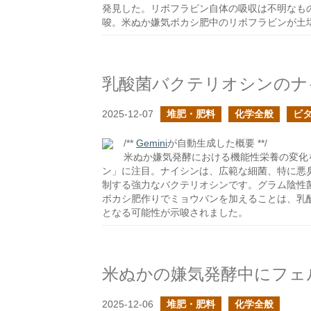
発見した。リボフラビン自体の吸収は不明なも
唆。米ぬか嫌気ボカシ肥中のリボフラビンが土
乳酸菌バクテリオシンのナ
2025-12-07
堆肥・肥料
化学全般
ビ
/**
Gemini
が自動生成した概要 **/
米ぬか嫌気発酵における機能性栄養の変化
ン」に注目。ナイシンは、広範な細菌、特に悪
制する強力なバクテリオシンです。グラム陰性
ボカシ肥作りでミョウバンを加えることは、乳
となる可能性が示唆されました。
米ぬかの嫌気発酵中にフェ
2025-12-06
堆肥・肥料
化学全般