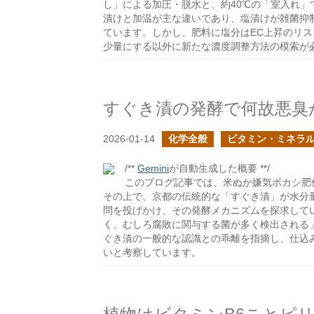
し」による加圧・脱水と、約40℃の「室入れ」
漬けと加温が主な違いであり、塩漬けが雑菌抑
ています。しかし、肥料に塩分はEC上昇のリ
少量にする以外に新たな濃度調整方法の模索が
すぐき漬の発酵で何故悪臭
2026-01-14
化学全般
ビタミン・ミネラ
/**
Gemini
が自動生成した概要 **/
このブログ記事では、米ぬか嫌気ボカシ肥
その上で、京都の伝統的な「すぐき漬」が水分
問を投げかけ、その発酵メカニズムを探求していま
く、むしろ腐敗に関与する菌が多く検出される
ぐき漬の一般的な認識との乖離を指摘し、仕込
いと考察しています。