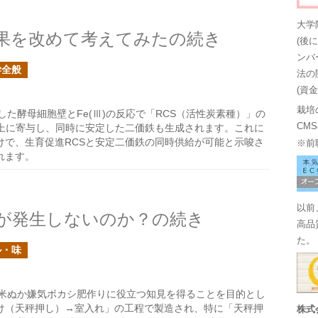
大学
果を改めて考えてみたの続き
(後
ンバ
学全般
法の
(資
栽培
た酵母細胞壁とFe(Ⅲ)の反応で「RCS（活性炭素種）」の
CM
向上に寄与し、同時に安定した二価鉄も生成されます。これに
けで、生育促進RCSと安定二価鉄の同時供給が可能と示唆さ
※前
れます。
以前
が発生しないのか？の続き
高品
た。
ル・味
米ぬか嫌気ボカシ肥作りに役立つ知見を得ることを目的とし
け（天秤押し）→室入れ」の工程で製造され、特に「天秤押
株式