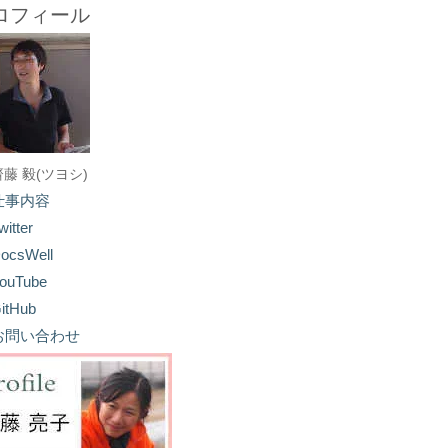
ロフィール
齋藤 毅(ツヨシ)
仕事内容
witter
ocsWell
ouTube
itHub
お問い合わせ