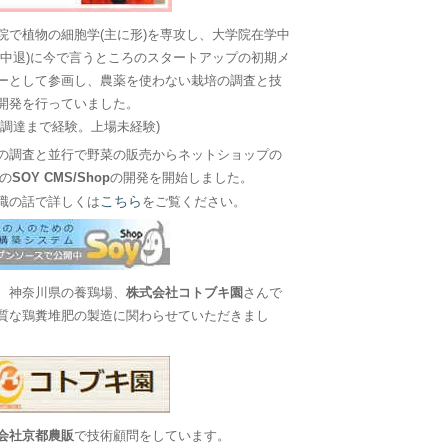
院で植物の細胞学(主に形)を専攻し、大学院在学中
に中退)に今で言うところのスタートアップの初期メ
ーとして参画し、農薬を使わない栽培の調査と技
開発を行っていました。
金調達まで経験。上場未経験)
の調査と並行で野菜の販売からネットショップの
Sの
SOY CMS/Shop
の開発を開始しました。
こちら
職の話で詳しくは
をご覧ください。
、神奈川県の養鶏場、
株式会社コトブキ園
さんで
質な鶏糞堆肥の製造に関わらせていただきまし
会社京都農販
で技術顧問をしています。