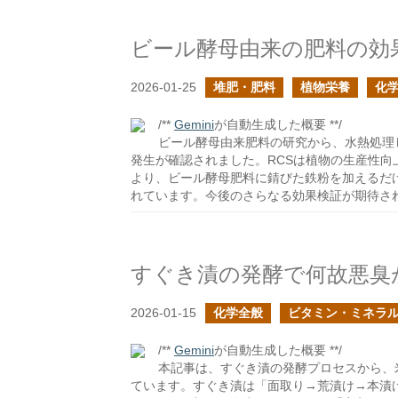
ビール酵母由来の肥料の効
2026-01-25
堆肥・肥料
植物栄養
化
/**
Gemini
が自動生成した概要 **/
ビール酵母由来肥料の研究から、水熱処理し
発生が確認されました。RCSは植物の生産性
より、ビール酵母肥料に錆びた鉄粉を加えるだ
れています。今後のさらなる効果検証が期待さ
すぐき漬の発酵で何故悪臭
2026-01-15
化学全般
ビタミン・ミネラ
/**
Gemini
が自動生成した概要 **/
本記事は、すぐき漬の発酵プロセスから、
ています。すぐき漬は「面取り→荒漬け→本漬