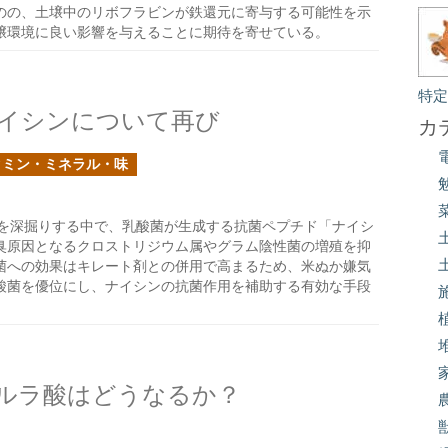
のの、土壌中のリボフラビンが鉄還元に寄与する可能性を示
壌環境に良い影響を与えることに期待を寄せている。
特
イシンについて再び
カ
タミン・ミネラル・味
を深掘りする中で、乳酸菌が生成する抗菌ペプチド「ナイシ
臭原因となるクロストリジウム属やグラム陰性菌の増殖を抑
菌への効果はキレート剤との併用で高まるため、米ぬか嫌気
酸菌を優位にし、ナイシンの抗菌作用を補助する有効な手段
ルラ酸はどうなるか？