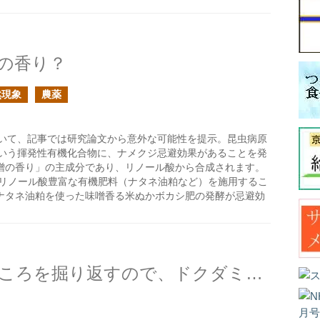
。
の香り？
然現象
農薬
いて、記事では研究論文から意外な可能性を提示。昆虫病原
」という揮発性有機化合物に、ナメクジ忌避効果があることを発
噌の香り」の主成分であり、リノール酸から合成されます。
、リノール酸豊富な有機肥料（ナタネ油粕など）を施用するこ
ナタネ油粕を使った味噌香る米ぬかボカシ肥の発酵が忌避効
イタチが生ゴミを埋めたところを掘り返すので、ドクダミの臭いでどうにか出来ないか