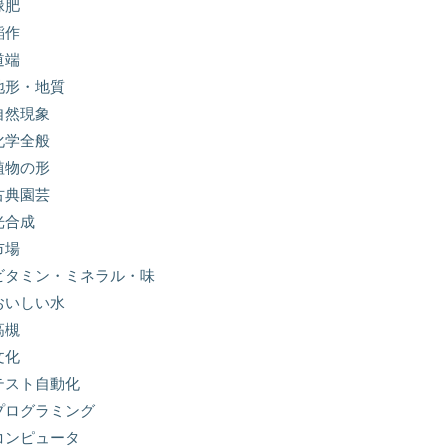
緑肥
稲作
道端
地形・地質
自然現象
化学全般
植物の形
古典園芸
光合成
市場
ビタミン・ミネラル・味
おいしい水
高槻
文化
テスト自動化
プログラミング
コンピュータ