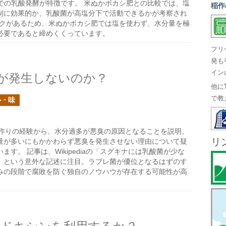
での乳酸発酵が特徴です。 米ぬかボカシ肥との比較では、塩
稲作
制に効果的か、乳酸菌が高塩分下で活動できるかが考察され
スクがあるため、米ぬかボカシ肥では塩を使わず、水分量を極
必要であると締めくくっています。
フリ
発も
イン
が発生しないのか？
他に
で教
ル・味
作りの経験から、水分過多が悪臭の原因となることを説明。
リ
量が多いにもかかわらず悪臭を発生させない理由について疑
す。 記事は、Wikipediaの「スグキナには乳酸菌が少な
」という意外な記述に注目。ラブレ菌が優位となるはずのす
みの段階で腐敗を防ぐ独自のノウハウが存在する可能性が高