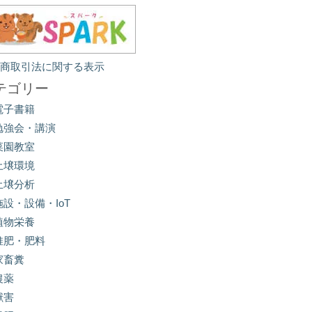
定商取引法に関する表示
テゴリー
電子書籍
勉強会・講演
菜園教室
土壌環境
土壌分析
施設・設備・IoT
植物栄養
堆肥・肥料
家畜糞
農薬
獣害