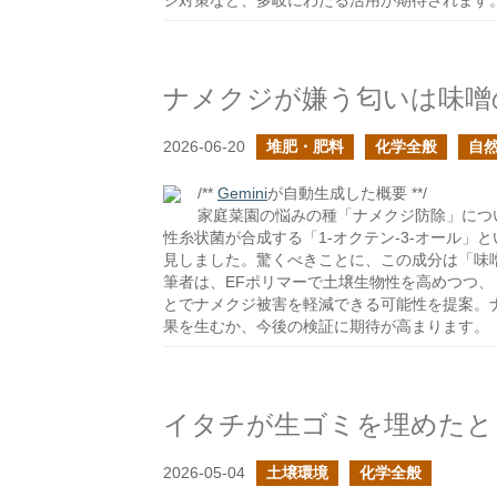
シ対策など、多岐にわたる活用が期待されます
ナメクジが嫌う匂いは味噌
2026-06-20
堆肥・肥料
化学全般
自
/**
Gemini
が自動生成した概要 **/
家庭菜園の悩みの種「ナメクジ防除」につ
性糸状菌が合成する「1-オクテン-3-オール
見しました。驚くべきことに、この成分は「味
筆者は、EFポリマーで土壌生物性を高めつつ
とでナメクジ被害を軽減できる可能性を提案。
果を生むか、今後の検証に期待が高まります。
2026-05-04
土壌環境
化学全般