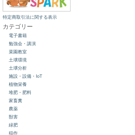
特定商取引法に関する表示
カテゴリー
電子書籍
勉強会・講演
菜園教室
土壌環境
土壌分析
施設・設備・IoT
植物栄養
堆肥・肥料
家畜糞
農薬
獣害
緑肥
稲作