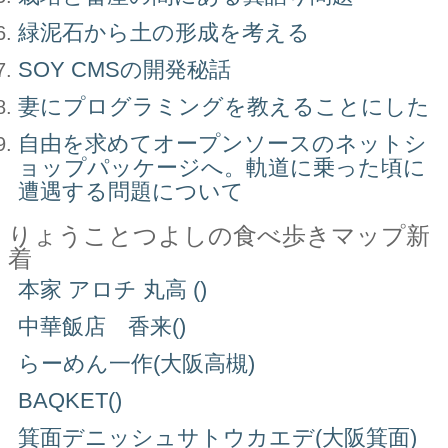
緑泥石から土の形成を考える
SOY CMSの開発秘話
妻にプログラミングを教えることにした
自由を求めてオープンソースのネットシ
ョップパッケージへ。軌道に乗った頃に
遭遇する問題について
りょうことつよしの食べ歩きマップ新
着
本家 アロチ 丸高 ()
中華飯店 香来()
らーめん一作(大阪高槻)
BAQKET()
箕面デニッシュサトウカエデ(大阪箕面)