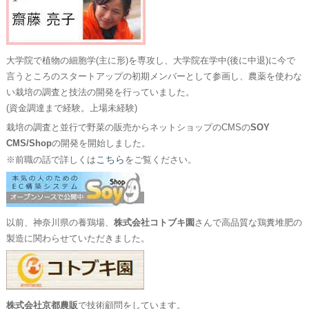
大学院で植物の細胞学(主に形)を専攻し、大学院在学中(後に中退)に今で
言うところのスタートアップの初期メンバーとして参画し、農薬を使わな
い栽培の調査と技法の開発を行っていました。
(資金調達まで経験。上場未経験)
栽培の調査と並行で野菜の販売からネットショップのCMSの
SOY
CMS/Shop
の開発を開始しました。
こちら
※前職の話で詳しくは
をご覧ください。
以前、神奈川県の養鶏場、
株式会社コトブキ園
さんで高品質な鶏糞堆肥の
製造に関わらせていただきました。
株式会社京都農販
で技術顧問をしています。