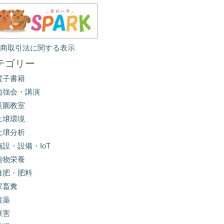
定商取引法に関する表示
テゴリー
電子書籍
勉強会・講演
菜園教室
土壌環境
土壌分析
施設・設備・IoT
植物栄養
堆肥・肥料
家畜糞
農薬
獣害