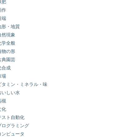
緑肥
稲作
道端
地形・地質
自然現象
化学全般
植物の形
古典園芸
光合成
市場
ビタミン・ミネラル・味
おいしい水
高槻
文化
テスト自動化
プログラミング
コンピュータ