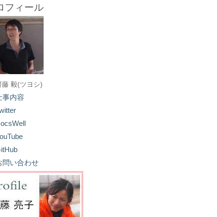
ロフィール
齋藤 毅(ツヨシ)
仕事内容
witter
ocsWell
ouTube
itHub
お問い合わせ