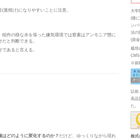
(葉焼け)になりやすいことに注意。
大学
(後
ンバ
法の
、稲作の様な水を張った嫌気環境では窒素はアンモニア態に
(資
けだと判断できる。
栽培
けであると言える。
CM
※前
以前
高品
た。
値はどのように変化するのか？
だけど、ゆっくりながら現れ
株式