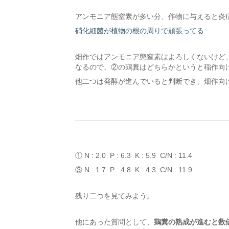
アンモニア態窒素が多い分、作物に与えると炎症
硝化細菌が植物の根の周りで頑張ってる
畑作ではアンモニア態窒素はよろしくないけど
なるので、②の鶏糞はどちらかというと稲作向
他二つは発酵が進んでいると判断でき、畑作向
① N : 2.0 P : 6.3 K : 5.9 C/N : 11.4
③ N : 1.7 P : 4.8 K : 4.3 C/N : 11.9
残り二つを見てみよう。
他にあった質問として、
鶏糞の熟成が進むと数