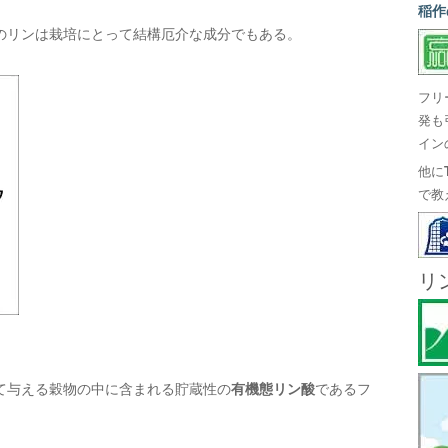
稲作
のリンは栽培にとって結構厄介な成分でもある。
フリ
発も
イン
他に
で教
リ
て与える穀物の中に含まれる貯蔵性の
有機態リン酸
であるフ