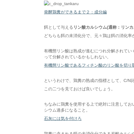
発酵鶏糞ができるまで２：成分編
餌として与える
リン酸カルシウム(通称：リンカ
どちらも餌の未消化分で、元々鶏は餌の消化率が
有機態リン酸は熟成が進むにつれ分解されてい
って分解されているかもしれない。
有機態リン酸であるフィチン酸のリン酸を切り
というわけで、鶏糞の熟成の指標として、C/N比
この二つを見ておけば良いでしょう。
ちなみに鶏糞を使用する上で絶対に注意してお
シウム過多になること。
石灰には気を付けろ
鶏糞に含まれる餌の未消化分である炭酸カルシ