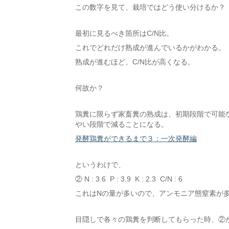
この数字を見て、栽培ではどう使い分けるか？
最初に見るべき箇所はC/N比。
これでどれだけ熟成が進んでいるかがわかる。
熟成が進むほど、C/N比が高くなる。
何故か？
鶏糞に限らず家畜糞の熟成は、初期段階で可能
やい段階で減ることになる。
発酵鶏糞ができるまで３：一次発酵編
というわけで、
② N : 3.6 P : 3.9 K : 2.3 C/N : 6
これはNの量が多いので、アンモニア態窒素が
目隠しで各々の鶏糞を判断してもらった時、②