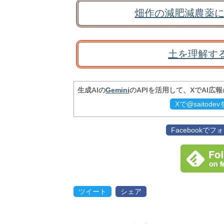
畑作の減肥減農薬に
土を理解す
生成AIの
Gemini
のAPIを活用して、XでAI広
Xで@saitod
Facebookで
ツイート
シェア