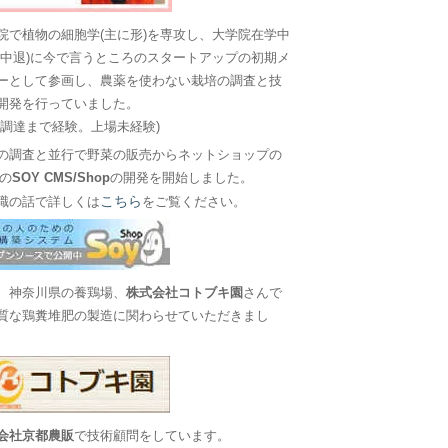
院で植物の細胞学(主に形)を専攻し、大学院在学中
に中退)に今で言うところのスタートアップの初期メ
ーとして参画し、農薬を使わない栽培の調査と技
開発を行っていました。
金調達まで経験。上場未経験)
の調査と並行で野菜の販売からネットショップの
Sの
SOY CMS/Shop
の開発を開始しました。
こちら
職の話で詳しくは
をご覧ください。
、神奈川県の養鶏場、
株式会社コトブキ園
さんで
質な鶏糞堆肥の製造に関わらせていただきまし
会社京都農販
で技術顧問をしています。