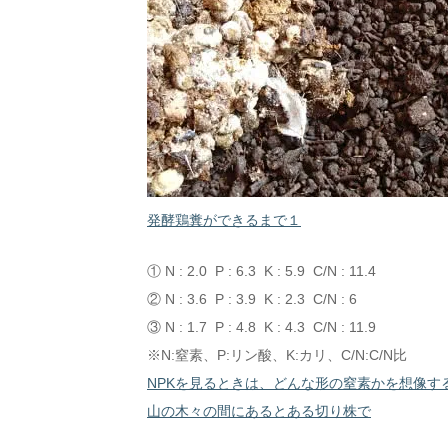
発酵鶏糞ができるまで１
① N : 2.0 P : 6.3 K : 5.9 C/N : 11.4
② N : 3.6 P : 3.9 K : 2.3 C/N : 6
③ N : 1.7 P : 4.8 K : 4.3 C/N : 11.9
※N:窒素、P:リン酸、K:カリ、C/N:C/N比
NPKを見るときは、どんな形の窒素かを想像す
山の木々の間にあるとある切り株で