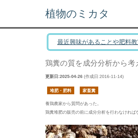
植物のミカタ
最近興味があることや肥料教
鶏糞の質を成分分析から考
更新日:
2025-04-26
(作成日:
2016-11-14
)
堆肥・肥料
家畜糞
養鶏農家から質問があった。
鶏糞堆肥の販売の前に成分分析を行わなければ