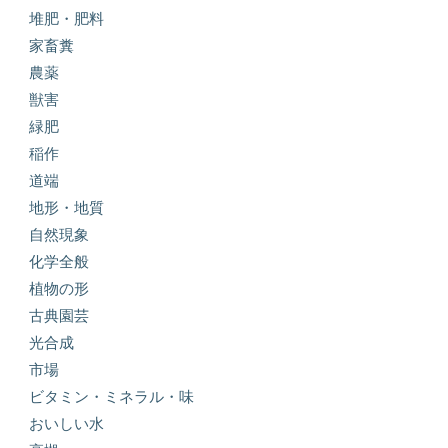
堆肥・肥料
家畜糞
農薬
獣害
緑肥
稲作
道端
地形・地質
自然現象
化学全般
植物の形
古典園芸
光合成
市場
ビタミン・ミネラル・味
おいしい水