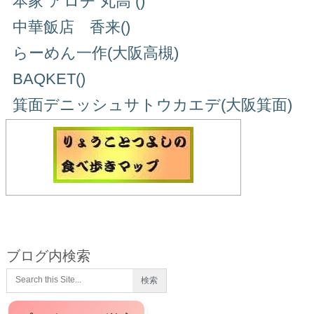
本家 アロチ 丸高 ()
中華飯店 香来()
らーめん一作(大阪高槻)
BAQKET()
箕面デニッシュサトウカエデ(大阪箕面)
ブログ内検索