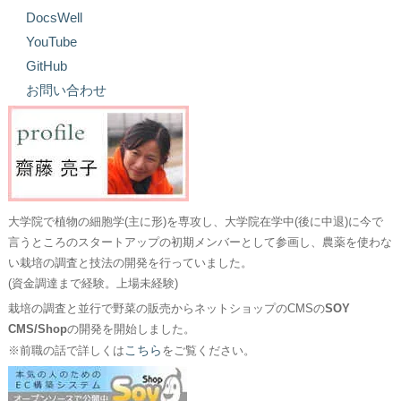
DocsWell
YouTube
GitHub
お問い合わせ
大学院で植物の細胞学(主に形)を専攻し、大学院在学中(後に中退)に今で
言うところのスタートアップの初期メンバーとして参画し、農薬を使わな
い栽培の調査と技法の開発を行っていました。
(資金調達まで経験。上場未経験)
栽培の調査と並行で野菜の販売からネットショップのCMSの
SOY
CMS/Shop
の開発を開始しました。
こちら
※前職の話で詳しくは
をご覧ください。