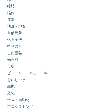
緑肥
稲作
道端
地形・地質
自然現象
化学全般
植物の形
古典園芸
光合成
市場
ビタミン・ミネラル・味
おいしい水
高槻
文化
テスト自動化
プログラミング