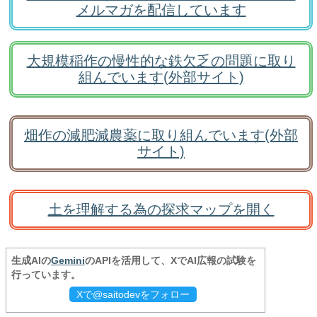
メルマガを配信しています
大規模稲作の慢性的な鉄欠乏の問題に取り
組んでいます(外部サイト)
畑作の減肥減農薬に取り組んでいます(外部
サイト)
土を理解する為の探求マップを開く
生成AIの
Gemini
のAPIを活用して、XでAI広報の試験を
行っています。
Xで@saitodevをフォロー