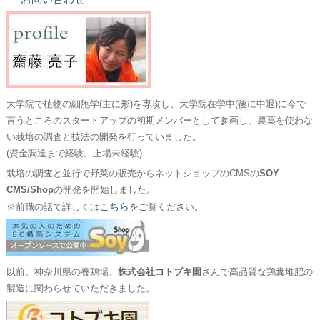
大学院で植物の細胞学(主に形)を専攻し、大学院在学中(後に中退)に今で
言うところのスタートアップの初期メンバーとして参画し、農薬を使わな
い栽培の調査と技法の開発を行っていました。
(資金調達まで経験。上場未経験)
栽培の調査と並行で野菜の販売からネットショップのCMSの
SOY
CMS/Shop
の開発を開始しました。
こちら
※前職の話で詳しくは
をご覧ください。
以前、神奈川県の養鶏場、
株式会社コトブキ園
さんで高品質な鶏糞堆肥の
製造に関わらせていただきました。