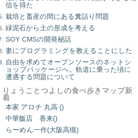
信を得た
栽培と畜産の間にある糞詰り問題
緑泥石から土の形成を考える
SOY CMSの開発秘話
妻にプログラミングを教えることにした
自由を求めてオープンソースのネットシ
ョップパッケージへ。軌道に乗った頃に
遭遇する問題について
りょうことつよしの食べ歩きマップ新
着
本家 アロチ 丸高 ()
中華飯店 香来()
らーめん一作(大阪高槻)